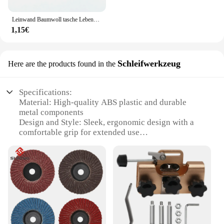
Leinwand Baumwoll tasche Lebensmittel handtasche faltbare Stoff Einkaufstasche tragbare Lagerung Organizer Einkaufstasche für Frau Stoff Organizer Tasche
1,15€
Schleifwerkzeug
Here are the products found in the
Specifications:
Material: High-quality ABS plastic and durable
metal components
Design and Style: Sleek, ergonomic design with a
comfortable grip for extended use
Performance and Property: Powerful electric motor
for efficient nail trimming
Parts and Accessories: Includes 3 interchangeable
heads for versatile nail shaping
Usage and Purpose: Ideal for personal grooming
and professional nail care
Applicable People: Suitable for both beginners and
experienced nail technicians