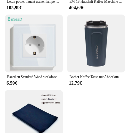
Leton power Taucht aschen lampe 25000Lumen Unterwasser taschenlampe m Tauch licht Typ C Aufladen Unterwasser video licht
EM-18 Haushalt Kaffee Maschine Italienischen Halbautomatische Kaffee Maschine edelstahl Espresso 9Bar Kaffee maschine 220V
105,99€
404,69€
Bseed eu Standard Wand steckdosen Typ-C-Steckdosen Wand steckdose USB-Ladeans chluss Glasscheibe Kinderschutz 16a
Becher Kaffee Tasse mit Abdeckung Edelstahl Silikon Metall Kaffee Isoliert Wasser Tasse Tragbaren Outdoor Tragbare Tasse Für Geschenke
6,59€
12,79€