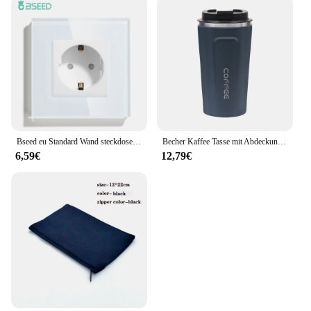
Bseed eu Standard Wand steckdosen Typ-C-Steckdosen Wand steckdose USB-Ladeans chluss Glasscheibe Kinderschutz 16a
Becher Kaffee Tasse mit Abdeckung Edelstahl Silikon Metall Kaffee Isoliert Wasser Tasse Tragbaren Outdoor Tragbare Tasse Für Geschenke
6,59€
12,79€