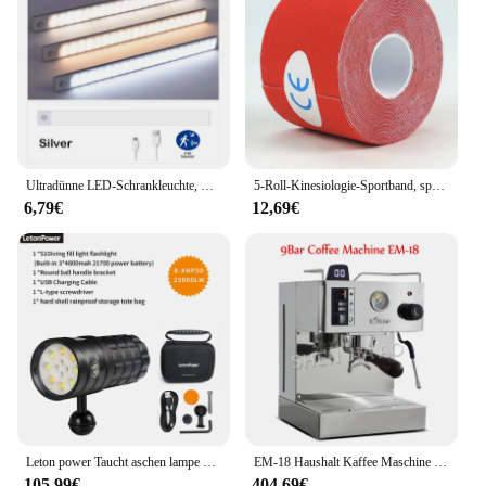
Ultradünne LED-Schrankleuchte, wiederaufladbar, Bewegungsmelder, USB-Nachtlichter, Induktionslampe, Kleiderschrank, Küche, Beleuchtung
5-Roll-Kinesiologie-Sportband, sportliche Umreifung, Fitnessstudio, Tennis, Fitness, Laufbandage, Knie, Muskel, Schmerzlinderung, Knieschützer, Pflege
6,79€
12,69€
Leton power Taucht aschen lampe 25000Lumen Unterwasser taschenlampe m Tauch licht Typ C Aufladen Unterwasser video licht
EM-18 Haushalt Kaffee Maschine Italienischen Halbautomatische Kaffee Maschine edelstahl Espresso 9Bar Kaffee maschine 220V
105,99€
404,69€