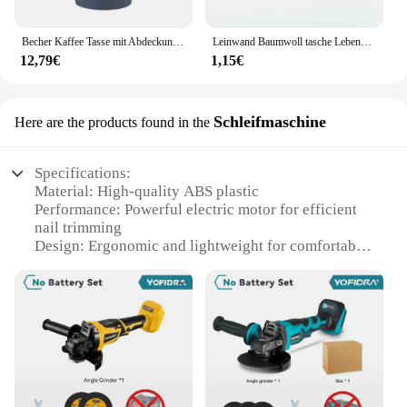
Becher Kaffee Tasse mit Abdeckung Edelstahl Silikon Metall Kaffee Isoliert Wasser Tasse Tragbaren Outdoor Tragbare Tasse Für Geschenke
Leinwand Baumwoll tasche Lebensmittel handtasche faltbare Stoff Einkaufstasche tragbare Lagerung Organizer Einkaufstasche für Frau Stoff Organizer Tasche
12,79€
1,15€
Schleifmaschine
Here are the products found in the
Specifications:
Material: High-quality ABS plastic
Performance: Powerful electric motor for efficient
nail trimming
Design: Ergonomic and lightweight for comfortable
use
Accessories: Includes 3 different grinding heads for
versatile use
Usage: Ideal for both personal and professional use
Quantity: Available in wholesale sets for vendors
and suppliers
Features: