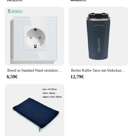
Bseed eu Standard Wand steckdosen Typ-C-Steckdosen Wand steckdose USB-Ladeans chluss Glasscheibe Kinderschutz 16a
Becher Kaffee Tasse mit Abdeckung Edelstahl Silikon Metall Kaffee Isoliert Wasser Tasse Tragbaren Outdoor Tragbare Tasse Für Geschenke
6,59€
12,79€