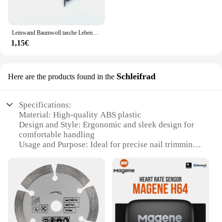
Leinwand Baumwoll tasche Lebensmittel handtasche faltbare Stoff Einkaufstasche tragbare Lagerung Organizer Einkaufstasche für Frau Stoff Organizer Tasche
1,15€
Schleifrad
Here are the products found in the
Specifications:
Material: High-quality ABS plastic
Design and Style: Ergonomic and sleek design for
comfortable handling
Usage and Purpose: Ideal for precise nail trimming
and shaping
Performance and Property: Efficient 3-head system
for versatile nail grooming
Parts and Accessories: Includes 3 interchangeable
heads for various nail types
Applicable People: Suitable for both professional
and home use