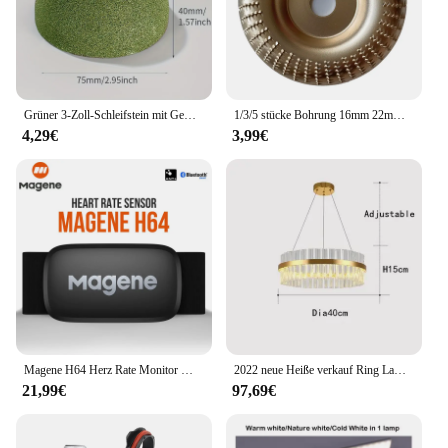
durability is further enhanced by its user-friendly
design, which minimizes the risk of wear and tear
during regular use. The lightweight nature of the
trimmer makes it easy to handle, allowing for
precise control over your nail shaping process.
Grüner 3-Zoll-Schleifstein mit Gewinde (1 Packung, Körnung 80, 4x2x5/8-11), zum Schleifen von Granit marmor beton
1/3/5 stücke Bohrung 16mm 22mm Holz Schleifen Polieren Rad Dreh Scheibe Schleifen Holz Carving werkzeug Schleif Disc Werkzeug für Winkel Grinder
**Versatile and Convenient**
4,29€
3,99€
The 3 schleifen kopf set elektrische nagel trimmer is
not just a tool; it's a versatile solution for all your
nail care needs. Its compact size makes it easy to
store and carry, making it an ideal choice for on-
the-go grooming. The set's performance is not
compromised by its portability; the electric motor
provides consistent power, ensuring that your nails
are trimmed and shaped to perfection. Whether
you're at home or on the move, this trimmer set is
your reliable companion for maintaining
impeccable nail hygiene.
Magene H64 Herz Rate Monitor Mover Bluetooth ANT Sensor Mit Brustgurt Computer Bike Wahoo Garmin BT Sport
2022 neue Heiße verkauf Ring Lampe Für Esstisch Center Wohnzimmer Restaurant Schlafzimmer Kristall Kronleuchter LED Decor Innen Beleuchtung
21,99€
97,69€