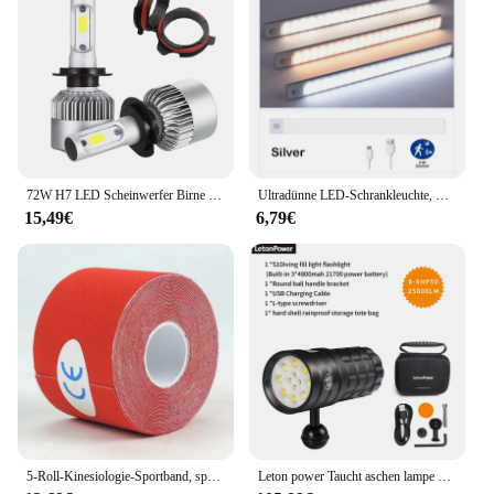
72W H7 LED Scheinwerfer Birne für Bmw E39 E46 E60 E61 F10 F11 F07 F85 G30 G31 G38 8000lm H7 Led-lampe Licht H7 Led Sockel Adapter
Ultradünne LED-Schrankleuchte, wiederaufladbar, Bewegungsmelder, USB-Nachtlichter, Induktionslampe, Kleiderschrank, Küche, Beleuchtung
15,49€
6,79€
5-Roll-Kinesiologie-Sportband, sportliche Umreifung, Fitnessstudio, Tennis, Fitness, Laufbandage, Knie, Muskel, Schmerzlinderung, Knieschützer, Pflege
Leton power Taucht aschen lampe 25000Lumen Unterwasser taschenlampe m Tauch licht Typ C Aufladen Unterwasser video licht