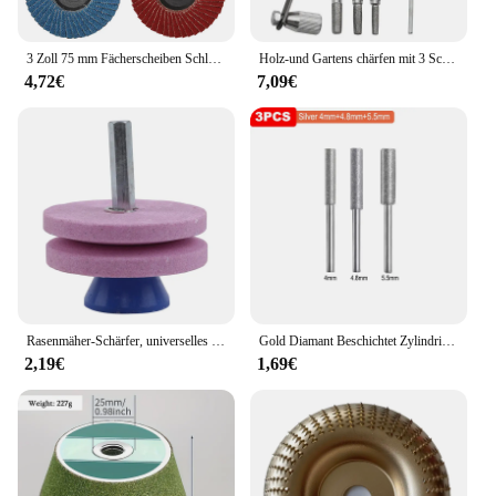
Features:
|Wholesale|Vendors|
3 Zoll 75 mm Fächerscheiben Schleifscheiben Schleifscheiben Klingen Holzschneiden für Winkelschleifer Schleifwerkzeuge
Holz-und Gartens chärfen mit 3 Schleif stangen Holz bearbeitung Kettensägen schärfer Elektro sägen Reparatur werkzeuge hand betätigt
4,72€
7,09€
**Enhanced Grooming Experience**
The 3 schleifen kopf set elektrische nagel trimmer is
a versatile tool designed to elevate your nail care
routine. Its ergonomic design ensures a comfortable
grip, reducing hand fatigue during prolonged use.
The set includes three interchangeable heads, each
tailored for a specific nail shaping task, allowing
you to achieve professional-level results in the
comfort of your home. Whether you're a seasoned
nail technician or a DIY enthusiast, this trimmer set
is your go-to tool for precise nail trimming and
shaping.
Rasenmäher-Schärfer, universelles Schleifbohrwerkzeug, doppelschichtiges Rad, schnelleres Messer
Gold Diamant Beschichtet Zylindrischen Grat 4-5,5mm Kettensäge Spitzer Stein Datei Kettensäge Schärfen Carving Schleifen Power Tools kit
2,19€
1,69€
**Durable and Reliable**
Crafted from high-quality ABS plastic and robust
metal components, this electric nail trimmer is built
to last. The powerful electric motor ensures
consistent performance, making it an essential tool
for both personal and professional use. The set's