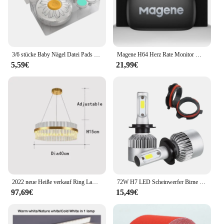
3/6 stücke Baby Nägel Datei Pads set Nägel Trimmer Ersatz Pads Elektrische Baby Nägel Schleifen Köpfe für Baby NailsClipper
Magene H64 Herz Rate Monitor Mover Bluetooth ANT Sensor Mit Brustgurt Computer Bike Wahoo Garmin BT Sport
5,59€
21,99€
2022 neue Heiße verkauf Ring Lampe Für Esstisch Center Wohnzimmer Restaurant Schlafzimmer Kristall Kronleuchter LED Decor Innen Beleuchtung
72W H7 LED Scheinwerfer Birne für Bmw E39 E46 E60 E61 F10 F11 F07 F85 G30 G31 G38 8000lm H7 Led-lampe Licht H7 Led Sockel Adapter
97,69€
15,49€