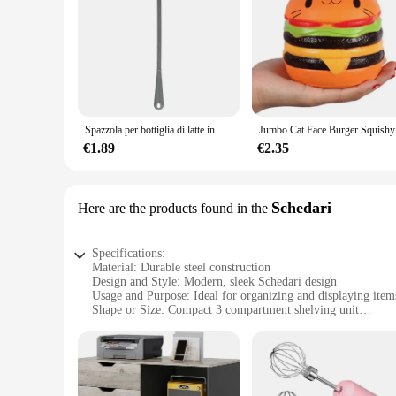
Spazzola per bottiglia di latte in Silicone spazzola per tazza detergente per vetro manico lungo bottiglia per bevande spazzola pulita strumento per la pulizia della cucina
Jumbo Cat Fa
€1.89
€2.35
Schedari
Here are the products found in the
Specifications:
Material: Durable steel construction
Design and Style: Modern, sleek Schedari design
Usage and Purpose: Ideal for organizing and displaying items
Shape or Size: Compact 3 compartment shelving unit
Performance and Property: Sturdy and stable with a weight c
Parts and Accessories: Comes fully assembled for immediate
Features:
|Wholesale|Vendors|