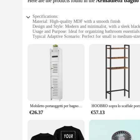
Armadietti bagno
Here are the products found in the
over time. Its powder-coated finish resists scratches and den
Specifications:
Material: High-quality MDF with a smooth finish
Design and Style: Modern and minimalist, with a sleek black
Usage and Purpose: Ideal for organizing bathroom essentials 
Typical Adaptive Scenario: Perfect for small to medium-siz
Shape or Size or Weight or Quantity: Compact 3-compartmen
Performance and Property: Durable and easy to clean, ensur
Features:
|Vendors|
**Efficient Space Management**
The 3 compartment shelving unit is a versatile addition to 
of small spaces, making it an ideal choice for those who va
your space.
**Durable and Easy to Maintain**
Crafted from high-quality MDF, this shelving unit is not onl
Mobiletto portaoggetti per bagno organizzatore per armadietto da pavimento a 3 livelli con porta portarotolo per wc autoportante armadietto per wc stretto
HOOBRO sopra
unit's lightweight construction makes it easy to move and rep
€26.37
€57.13
**Adaptable and Convenient**
Whether you're looking to organize your toiletries, towels, o
for various scenarios, from small apartments to hotel rooms, 
start enjoying the benefits of a clutter-free bathroom enviro