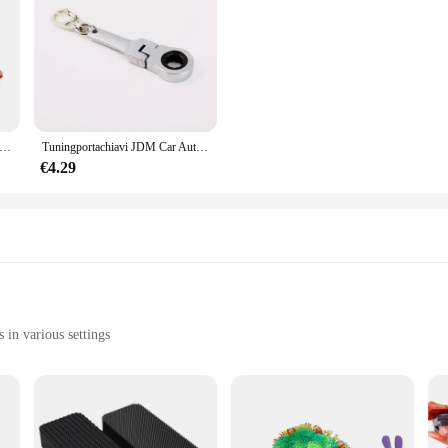
ce Burger Squishy pane simulato PU profumato morbido lento aumento spremere giocattoli antistress giocattolo per bambini regalo di natale
Tuningportachiavi JDM Car Auto Tuning Parts 10mm chiave a cricchetto portachiavi portachiavi in metallo
€4.29
 in various settings
apacity of up to 200 lbs
 use