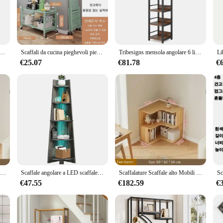
age solution designed to help you keep your space tidy and organized. Crafted f
s not only aesthetically pleasing but also functional, making it an excellent ad
owcasing products in a retail setting, this shelving unit is up to the task.
ble of supporting up to 15 kg per shelf. This robustness ensures that your item
eghevoli in metallo con struttura in ferro di grandi dimensioni scaffali da cucina pieghevoli senza installazione in metallo
Scaffali da cucina pieghevoli pieghevoli con struttura in ferro di grandi dimensioni scaffali da cucina pieghevoli in piedi scaffale portaoggetti in metallo
Tribesigns mensola angolare 6 livelli stretto Etagere scaffale scaffale espositore scaffale multiuso
y but also about ease of use. It arrives fully assembled, ready to use right out 
ng it a versatile choice for any setting.
€25.07
€81.78
€
n; it's a versatile piece that adapts to your needs. Whether you're looking to c
s the perfect choice. Its modular design allows for easy rearrangement, making i
or both residential and commercial settings. Whether you're a vendor looking to 
Scaffalature Scaffale alto Mobili Multiuso Organizzatore Scaffale Libri Scaffale Booksali Rivista vivente Rivista Libro Nordico
Scaffale angolare a LED scaffale scaffale scaffale scaffale scaffale espositore
Scaffalature Scaffale alto Mobili Multiuso Organizzatore Scaffale Libri Scaffale Booksali Rivista vivente Rivista Libro Nordico
€47.55
€182.59
€