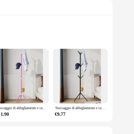
ation of items in a neat and orderly fashion, making it an
your living area, this unit's modular design caters to your
nal look that complements any decor.
ral color palette makes it easy to integrate into any existing
Stoccaggio di abbigliamento e cappelli in metallo tinta unita, abbigliamento di lusso leggero europeo e porta cappelli
Stoccaggio di abbigliamento e cappelli in metallo tinta unita, abbigliamento di lusso leggero europeo e porta cappelli
enware, or office supplies, this unit's compartments are
11.90
€9.77
eight construction ensures that it can be moved with ease,
ns that it is built to last, requiring minimal maintenance