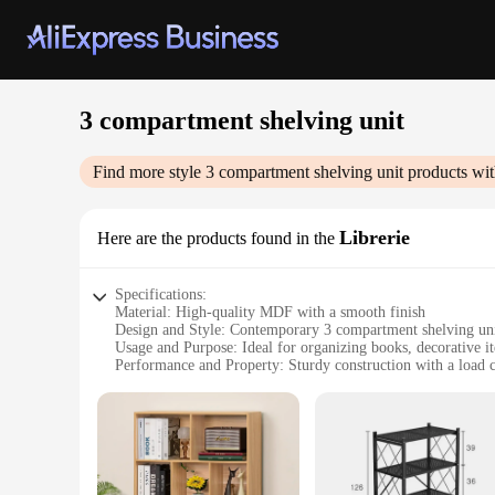
3 compartment shelving unit
Find more style
3 compartment shelving unit
products wit
Librerie
Here are the products found in the
Specifications:
Material: High-quality MDF with a smooth finish
Design and Style: Contemporary 3 compartment shelving uni
Usage and Purpose: Ideal for organizing books, decorative it
Performance and Property: Sturdy construction with a load c
Parts and Accessories: Comes fully assembled, ready to use r
Typical Adaptive Scenario: Perfect for home libraries, offices
Features:
|Wholesale|Vendors|
**Efficient Storage Solution**