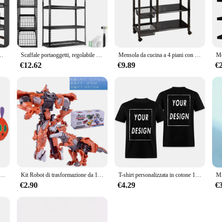
t your needs. Its sleek, modern design blends seamlessly with any decor, while th
e make it easy to move and set up, making it an ideal choice for those who value
ws for efficient space utilization. Each compartment can be used to store and dis
apacity means you can store heavier items without worry, ensuring that your be
hout the hassle of assembly or installation.
larghezza e ripiani facili da montare Scaffale a 5 livelli | Ripiano regolabile per carichi pesanti | Acciaio
Scaffale portaoggetti, regolabile a 5 livelli, capacità 2000 libbre, ripiani per garage resistenti, organizer in metallo 36" L x 16" L x 72" A
Mensola da cucina a 4 piani con 3 cestini in filo metallico, organizer da cucina e portaoggetti
€12.62
€9.89
€
onal use but also ideal for wholesale and retail vendors. Its sturdy constructio
 take up too much valuable floor space. The unit's versatility and ease of use m
y appealing manner. Whether you're looking to enhance your home organization or 
Green Cotton Caterpillar peluche bambole animali adorabile regalo creativo molto affamato per la decorazione domestica dei bambini
Kit Robot di trasformazione da 12CM modelli di giocattoli 2 In 1 modello a un passaggio giocattolo per auto deformato per regalo ragazzo
T-shirt personalizzata in cotone 100% Crea il tuo design Logo Testo Taglia UE per uomo e donna T-shirt personalizzata su entrambi i lati sul davanti
€2.90
€4.29
€