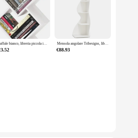
Scaffale bianco, libreria piccola in legno Scaffale per libri a 4 livelli, librerie alte Organizzatore di libri, librerie moderne da terra
Mensola angolare Tribesigns, libreria angolare a parete moderna a 5 livelli, elegante libreria angolare piccola portaoggetti supporto per piante
23.52
€88.93