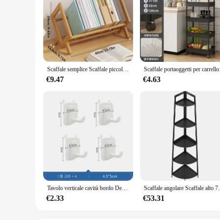
Scaffale semplice Scaffale piccolo in legno Tavolo da scrivania per studenti Scaffale Mini scaffale in legno Libreria per ufficio domestico Scaffali in legno
Scaffale portaoggetti per
€9.47
€4.63
Tavolo verticale cavità bordo Desktop foro bordo studente scrivania scaffalature ufficio Computer scrivania organizzatore ufficio Rack di stoccaggio fai da te
Scaffale angolare Scaffale alto 70 pollici Libre
€2.33
€53.31