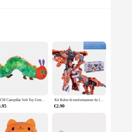
The unit's compact design is perfect for maximizing the use
ments any bathroom decor, adding a touch of elegance to
ing that your bathroom essentials stay dry and protected. The
22CM Caterpillar Soft Toy Green Cotton Caterpillar peluche bambole animali adorabile regalo creativo molto affamato per la decorazione domestica dei bambini
Kit Robot di trasformazione da 12CM modelli di giocattoli 2 In 1 modello a un passaggio giocattolo per auto deformato per regalo ragazzo
3.95
€2.90
your specific needs. Its versatile design makes it suitable
forward assembly ensures that you can quickly set it up and