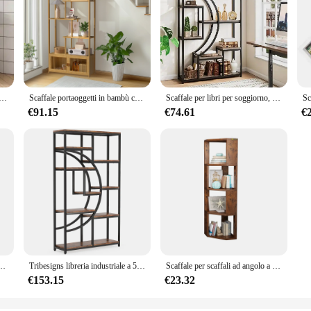
 carrello piccolo multistrato per uso domestico, da pavimento al pavimento, da cucina, per camera da letto, per bagno, con ruote
Scaffale portaoggetti in bambù con ripiani alti e bassi Scaffale per piante per scaffale per l'organizzazione domestica
Scaffale per libri per soggiorno, libreria Etagere alta 70 pollici, set di 2 espositori con 18 ripiani aperti
€91.15
€74.61
€
ria angolare industriale a 5 livelli Scaffale ad angolo Scaffale piccolo Scaffale in bambù rustico
Tribesigns libreria industriale a 5 livelli Etagere, scaffali alti autoportanti espositore organizzatore di stoccaggio
Scaffale per scaffali ad angolo a 4 livelli Scaffale per scaffali in legno, scaffale per scaffali ad angolo alto in piedi
€153.15
€23.32