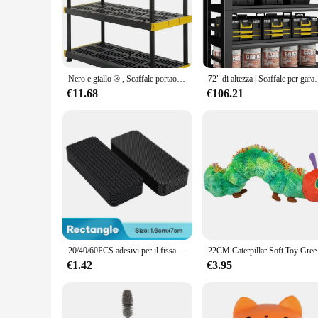
merchandise in a retail setting, this unit is designed to mee
and stability. The unit's compact size and lightweight natur
**Efficient Space Utilization**
With its three separate compartments, this shelving unit allo
both personal and professional use. The unit's robust load c
design means that you can start using the unit right away, wit
Nero e giallo ® , Scaffale portaoggetti in plastica resistente a 4 livelli, 200 libbre/ ripiano (55" A x 48" L x 20" P), per interni
72" di altezza | Scaffale per garage interamente in metallo da 48 pollici di 
**Ideal for Wholesale and Retail**
€11.68
€106.21
This 3 compartment shelving unit is not only perfect for pers
retail setting, while its compact size ensures that it doesn't
that their products are displayed in an organized and visuall
perfect choice.
20/40/60PCS adesivi per il fissaggio del tappeto biadesivo alto adesivo tappetini per auto per la casa tappetini per piedi patch fisse nastri antiscivolo
22CM Caterpillar Soft Toy 
€1.42
€3.95