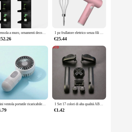
e robust metal construction ensures long-lasting durability
 convenience and functionality.
play items of varying sizes, making it a practical choice for
longings are secure and well-organized. The fully assembled
Mensola a muro, ornamenti decorativi 11 3/4x74 3/4, utilizzare dispositivi di fissaggio adatti alle pareti della tua casa. (2 x bianco)
1 pz frullatore elettrico senza fili portatile 3 velocità frullino per le uova cottura impasto torta crema Mixer utensili da cucina
252.26
€25.44
n and modern design make it an attractive addition to any
ake it a popular choice among vendors and suppliers, ensuring
create an attractive retail display, this shelving unit is the
Mini ventola portatile ricaricabile USB con 3 velocità-ventola portatile leggera-perfetta per ufficio, esterno, viaggi e campeggio
1 Set 17 colori di alta qualità AB Colorful L R Buttons keypad per Gameboy Advance Buttons Frame per GBA D Pads Power ON OFF Buttons
3.79
€1.42