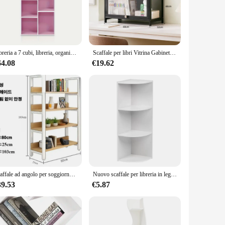
rom high-quality MDF, this unit boasts a smooth finish that
dition to any room. Whether you're organizing books in a home
s are safely stored, preventing any potential damage from
Libreria a 7 cubi, libreria, organizer portaoggetti, bianco/rosa, libreria multiuso per libri, vestiti, giocattoli, ufficio domestico
Scaffale per libri Vitrina Gabinete Organizzatori Armadi Libri Deposito Soggiorno Armadietto Camera da letto Mobili Scaffale Salas Oferta Muebles
of the box, saving you time and effort. The sleek, modern look
64.08
€19.62
reate a cozy reading nook, organize your office supplies, or
t a flexible addition to your space. With its lightweight yet
stock up on inventory or a homeowner looking to declutter,
Scaffale ad angolo per soggiorno scaffale portaoggetti mobili moderni libreria per uso domestico espositore per ufficio in metallo cucina organizzare scaffali
Nuovo scaffale per libreria in legno per piccoli spazi Scaffale per bambini bianco ad angolo a 3 livelli
39.53
€5.87