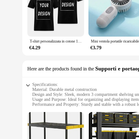
T-shirt personalizzata in cotone 100% Crea il tuo design Logo Testo Taglia UE per uomo e donna T-shirt personalizzata su entrambi i lati sul davanti
€4.29
€3.79
Supporti e portaog
Here are the products found in the
Specifications:
Material: Durable metal construction
Design and Style: Sleek, modern 3 compartment shelving un
Usage and Purpose: Ideal for organizing and displaying items
Performance and Property: Sturdy and stable with a robust l
Shape or Size or Weight or Quantity: Compact and lightweig
Parts and Accessories: Comes fully assembled, ready to use r
Features:
**Versatile Storage Solution**
The 3 compartment shelving unit is a versatile storage solut