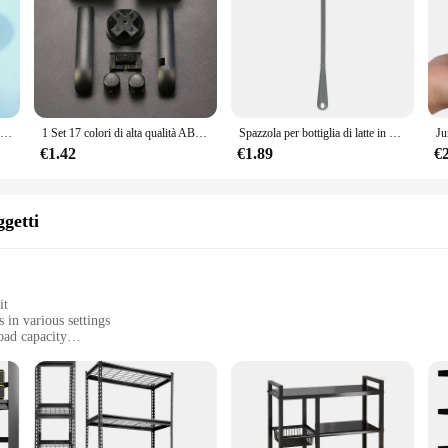
Mini ventola portatile ricaricabile USB con 3 velocità-ventola portatile leggera-perfetta per ufficio, esterno, viaggi e campeggio
1 Set 17 colori di alta qualità AB Colorful L R Buttons keypad per Gameboy Advance Buttons Frame per GBA D Pads Power ON OFF Buttons
Spazzola per bottiglia di latte in Silicone spazzola per tazza detergente per vetro manico lungo bottiglia per bevande spazzola pulita strumento per la pulizia della cucina
€1.42
€1.89
€
getti
it
 in various settings
oad capacity
ht, easy to move and set up
ight out of the box
ion that is perfect for a variety of environments. Whether you're looking to dec