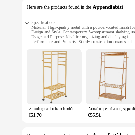
Appendiabiti
Here are the products found in the
Specifications:
Material: High-quality metal with a powder-coated finish for
Design and Style: Contemporary 3-compartment shelving uni
Usage and Purpose: Ideal for organizing and displaying items 
Performance and Property: Sturdy construction ensures stabil
Parts and Accessories: Comes with all necessary hardware fo
Typical Adaptive Scenario: Versatile for use in different en
Features:
|Wholesale|Vendors|
**Efficient Space Management**
The 3 compartment shelving unit from Appendiabiti is a testa
indispensable addition to any setting. Whether you're a retai
needs. Its sturdy metal construction ensures that your items 
**Versatile and Adaptable**
The 3 compartment shelving unit is not just a storage solution;
Armadio guardaroba in bambù con ruote porta abiti con ripiani portaoggetti a 3 livelli e un'asta superiore per appendere i vestiti
decor, while its modular design allows for easy reconfigurat
designed to keep your items neatly arranged and easily access
€51.70
€55.51
**Ease of Assembly and Maintenance**
Assembling the 3 compartment shelving unit is a breeze, than
making it a convenient option for those who need to rearrange