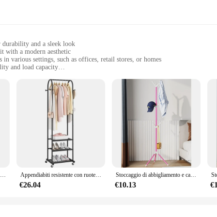
 durability and a sleek look
t with a modern aesthetic
in various settings, such as offices, retail stores, or homes
ity and load capacity
r easy assembly
vironments, from commercial spaces to personal storage
ment to efficient space management. Its versatile design allows for the organiz
ler looking to maximize your display space or a homeowner seeking to declutter 
are securely stored, while the powder-coated finish provides a sleek, professio
 it's a versatile piece of furniture that adapts to various environments. Its neut
Armadio aperto bambù, Appendiabiti con ripiano stand appendiabiti vintage guardaroba Armadio atacapani ingresso Appendiabiti con Scaffali appendiabiti da terra Scarpiera 10 Ganci
Appendiabiti resistente con ruote, appendiabiti moderno con 3 ripiani in metallo, espositore da 71,8 pollici
Stoccaggio di abbigliamento e cappelli in metallo tinta unita, abbigliamento di lusso leggero europeo e porta cappelli
ion to suit your changing storage needs. Whether you're organizing books, kitch
ible.
€26.04
€10.13
€
ks to the included hardware and straightforward instructions. The unit's lightw
 their space frequently. Additionally, the unit's durable metal construction mea