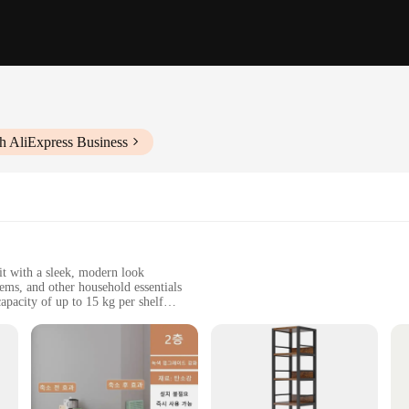
h AliExpress Business
t with a sleek, modern look
ems, and other household essentials
apacity of up to 15 kg per shelf
ight out of the box
, or retail spaces