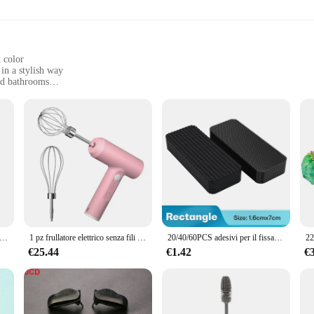
ts, maintaining its pristine appearance even under heavy use.
 color
in a stylish way
ed bathrooms
t design with a lightweight build
ing longevity and hygiene
any bathroom, providing ample storage space without taking up too much room. 
lue functionality without compromising on style. The sleek black finish comple
y durable but also easy to clean. The smooth finish resists water damage, ensur
 lo scaffale portaoggetti per wc organizzatore per bagno industriale a 3 livelli scaffali per wc salvaspazio con marrone multifunzionale
1 pz frullatore elettrico senza fili portatile 3 velocità frullino per le uova cottura impasto torta crema Mixer utensili da cucina
20/40/60PCS adesivi per il fissaggio del tappeto biadesivo alto adesivo tappetini per auto per la casa tappetini per piedi patch fisse nastri antiscivolo
osition as needed, allowing for flexibility in your bathroom organization.
€25.44
€1.42
€
r other bathroom items, this 3 compartment shelving unit is designed to adapt to 
and it's an excellent choice for wholesale or vendor supply. The unit's straight
nment.