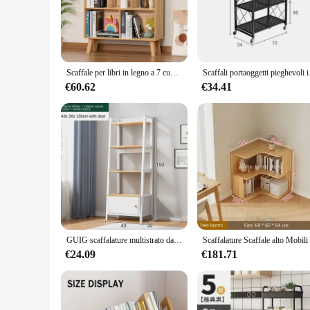
The 3 compartment shelving unit Librerie is a versatile stor
is both durable and easy to clean. Its contemporary design i
library, displaying decorative items in your living room, or sh
**Robust and User-Friendly**
The Librerie shelving unit is engineered for durability, capa
Scaffale per libri in legno a 7 cubi, libreria naturale a 3 livelli con gambe, moderno organizer aperto, libreria Boho, scaffale per vetrina
Scaffali portaoggetti pi
overloading. The unit's design is not only about functionalit
of the shelving unit complements various interior styles, maki
€60.62
€34.41
**Versatile and Adaptable**
This 3 compartment shelving unit is not just a storage solutio
showcase your collection of knick-knacks, the Librerie unit i
sturdy construction, this shelving unit is an ideal choice f
the Librerie shelving unit is a reliable and stylish choice.
GUIG scaffalature multistrato da pavimento a soffitto scaffale per la casa scaffale semplice scaffale da parete per soggiorno caldo nuovo
€24.09
€181.71