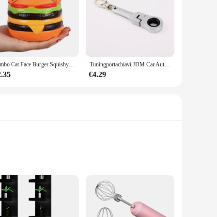
Jumbo Cat Face Burger Squishy pane simulato PU profumato morbido lento aumento spremere giocattoli antistress giocattolo per bambini regalo di natale
Tuningportachiavi JDM Car Auto Tuning Parts 10mm chiave a cricchetto portachiavi portachiavi in metallo
2.35
€4.29
lutter your home office, organize your kitchen, or showcase