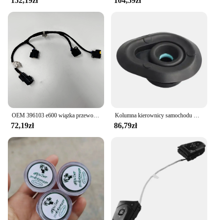
152,19zł
104,59zł
The ease of installation and the set's compatibility
with a variety of vehicles make it an ideal choice for
anyone looking to enhance their vehicle's
performance and handling.
OEM 396103 e600 wiązka przewodów z cewką zapłonową do Hyundai Santa FE 2,7l 2007-2009
Kolumna kierownicy samochodu wał poprzeczny dolna osłona przeciwpyłowa uszczelka gumowa podkładka dla Nissan dla Qashqai dla Rogue 2010-23 48989-4BA0A
72,19zł
86,79zł