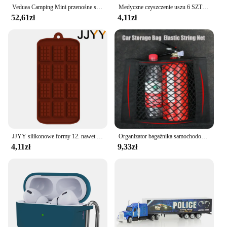
Veduea Camping Mini przenośne stół składany na piknik na świeżym powietrzu grill wycieczki stołowe ultralekki składany komputer łóżko biurko
Medyczne czyszczenie uszu 6 SZTUK Łyżka do uszu ze stali nierdzewnej 360 stopni Spiralne czyszczenie Utrzymuj czyszczenie uszu i zdrowy zestaw szufelek do uszu
52,61zł
4,11zł
JJYY silikonowe formy 12. nawet foremki na czekoladki kremówka DIY foremka na cukierki narzędzia do dekoracji ciast akcesoria do pieczenia w kuchni
Organizator bagażnika samochodowego elastyczne stringi worek z siatki do przechowywania naklejki dla Cupra Seat Leon Ibiza obsługi Ateca Altea Xl 5f Mk3 6l 6j FR Mk1 Mk4 2 1p
4,11zł
9,33zł