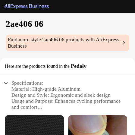
2ae406 06
Find more style
2ae406 06
products with AliExpress
Business
Pedały
Here are the products found in the
Specifications:
Material: High-grade Aluminum
Design and Style: Ergonomic and sleek design
Usage and Purpose: Enhances cycling performance
and comfort
Performance and Property: Durable and lightweight
Parts and Accessories: Comes with pedal set and
necessary hardware
Applicable People: Ideal for cyclists seeking high-