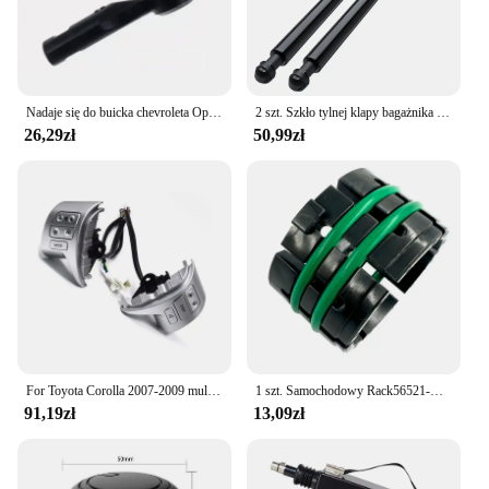
Nadaje się do buicka chevroleta Opel kierownica zewnętrzna głowica kulowa 13272000 13278359 części samochodowych
2 szt. Szkło tylnej klapy bagażnika amortyzatory gazowe wspornik pręta do Fiata 500 2007-2017 51785412
26,29zł
50,99zł
For Toyota Corolla 2007-2009 multi-function steering wheel buttons music Bluetooth phone switch cruise speed button
1 szt. Samochodowy Rack56521-D3000 kierownicy do Hyundai Tucson Kia Sportage KX5 2015-2018 części ramienia z tuleją kierownicy
91,19zł
13,09zł