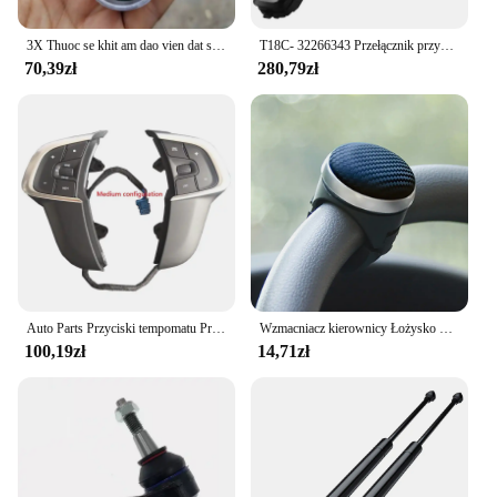
3X Thuoc se khit am dao vien dat se khit vung kin lam hong cobe
T18C- 32266343 Przełącznik przyciskowy na kierownicy do Volvo S60 S90 V90 XC90 XC60 Wielofunkcyjne klucze sterujące na kierownicy
70,39zł
280,79zł
Auto Parts Przyciski tempomatu Przełącznik regulacji głośności telefonu na kierownicy samochodowej do Citroena C4L DS4 2013-2016 98084115 ZD
Wzmacniacz kierownicy Łożysko w kształcie kuli Uchwyt zasilania Pokrętło kierownicy samochodu Antypoślizgowe Jednoręczne wzmocnienie kierownicy Akcesoria samochodowe
100,19zł
14,71zł