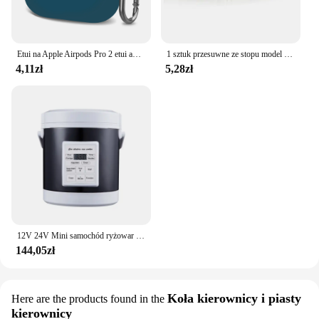
Etui na Apple Airpods Pro 2 etui akcesoria do słuchawek zestaw słuchawkowy Bluetooth silikonowe Air Pod 2 etui airpods Pro2
1 sztuk przesuwne ze stopu model ciężarówki Diecast samochodów pojemnik na zabawki cysterna do oleju zbiornik wielu kolorów samochodziki zabawkowe prezent urodzinowy dla dzieci
4,11zł
5,28zł
12V 24V Mini samochód ryżowar 1,6l samochód ciężarowy elektryczna zupa owsianka urządzenie do gotowania parowar cieplejsza szybka pudełko na drugie śniadanie z możliwością podgrzewania
144,05zł
Koła kierownicy i piasty
Here are the products found in the
kierownicy