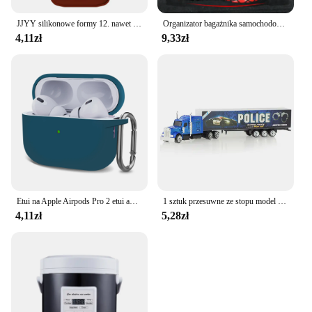
JJYY silikonowe formy 12. nawet foremki na czekoladki kremówka DIY foremka na cukierki narzędzia do dekoracji ciast akcesoria do pieczenia w kuchni
Organizator bagażnika samochodowego elastyczne stringi worek z siatki do przechowywania naklejki dla Cupra Seat Leon Ibiza obsługi Ateca Altea Xl 5f Mk3 6l 6j FR Mk1 Mk4 2 1p
4,11zł
9,33zł
Etui na Apple Airpods Pro 2 etui akcesoria do słuchawek zestaw słuchawkowy Bluetooth silikonowe Air Pod 2 etui airpods Pro2
1 sztuk przesuwne ze stopu model ciężarówki Diecast samochodów pojemnik na zabawki cysterna do oleju zbiornik wielu kolorów samochodziki zabawkowe prezent urodzinowy dla dzieci
4,11zł
5,28zł