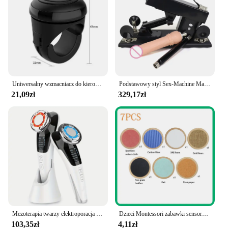
Uniwersalny wzmacniacz do kierownicy samochodu 360 stopni obracający się powerball oszczędza wysiłek metalowe łożysko uchwyt zasilający sferyczne
Podstawowy styl Sex-Machine Masturbator dla mężczyzn i kobiet z 7 dyszami wibratory miłość chowany maszyna wibrator Sex Toy
21,09zł
329,17zł
Mezoterapia twarzy elektroporacja LED Photon pielęgnacja skóry Lifting twarzy dokręcić usuwanie zmarszczek pielęgnacja oczu RF maszyna do napinania skóry
Dzieci Montessori zabawki sensoryczne dotykowa gra pasująca gra dotykowa klasyfikacja kolor poznanie pamięć trening dla dzieci zabawki
103,35zł
4,11zł