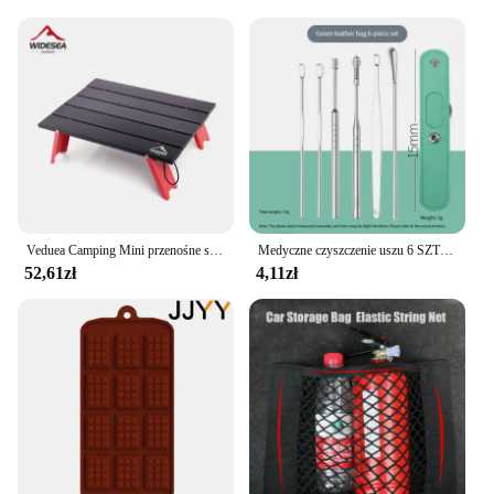
Veduea Camping Mini przenośne stół składany na piknik na świeżym powietrzu grill wycieczki stołowe ultralekki składany komputer łóżko biurko
Medyczne czyszczenie uszu 6 SZTUK Łyżka do uszu ze stali nierdzewnej 360 stopni Spiralne czyszczenie Utrzymuj czyszczenie uszu i zdrowy zestaw szufelek do uszu
52,61zł
4,11zł