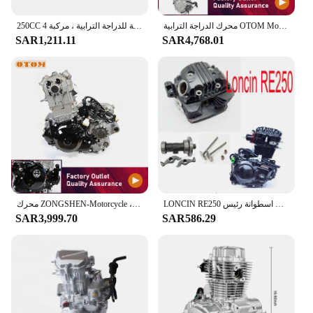
محرك الدراجة الترابية OTOM Motocross 250cc 2 السكتة الدماغية محرك KEWS على الطرق الوعرة دراجة نارية Loncin MT250 مجموعة المحرك
250CC 4 سرعة قابلة للتعديل السكتة الدماغية ، محرك قوي عمودي ، محرك نقل 5 سرعات ، مجموعة للدراجة الترابية ، مركبة
SAR1,211.11
SAR4,768.01
LONCIN RE250 محرك اسطوانة رئيس LC166FMM LC250 Lx166FMM مع عمود الحدبات سوينغ الذراع صمام مدخل ATV رباعية 250cc دراجة نارية
محرك ZONGSHEN-Motorcycle ، 4 صمامات ، 4 شوط ، مبرد بالماء ، NC250 ، سباق السيارات لـ KEWS ، الدراجة الترابية ، ZS177MM ، مجموعة المحركات ، 250cc
SAR3,999.70
SAR586.29