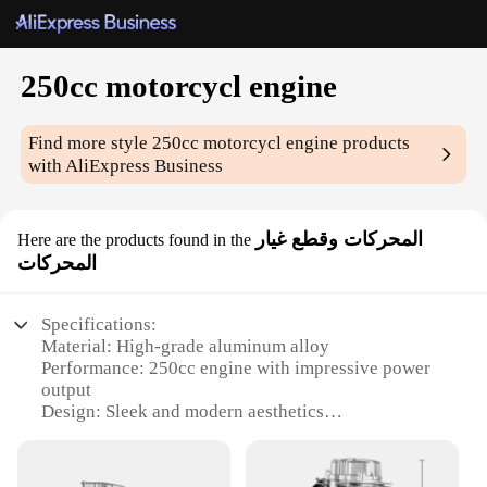
250cc motorcycl engine
Find more style
250cc motorcycl engine
products
with AliExpress Business
المحركات وقطع غيار
Here are the products found in the
المحركات
Specifications:
Material: High-grade aluminum alloy
Performance: 250cc engine with impressive power
output
Design: Sleek and modern aesthetics
Usage: Ideal for motorcycle enthusiasts and
professional mechanics
Type: Complete engine set, including all necessary