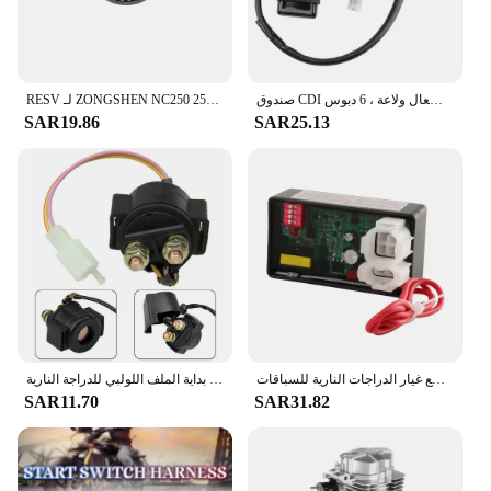
صندوق CDI مع ملف إشعال ولاعة ، 6 دبوس ، AC ، ATV ، سكوتر ، رباعية ، دراجة ترابية ، موتوكروس ، 50cc ، 70cc ، 110cc ، 125cc ، 150cc ، 200cc ، 250cc
RESV لـ ZONGSHEN NC250 250cc ZS177MM 4 السكتة الدماغية KAYO K6 T6 طريقة واحدة كاتب بدء القابض آسى. تجاوز القابض
SAR19.86
SAR25.13
قطع غيار الدراجات النارية للسباقات CDI بالتيار المستمر ، نظام اشتعال 6 دبوس ، دراجة نارية مركبة رباعية الدراجة التي تجرها الدواب دراجة ، GY6 50cc 125cc 150cc 200cc 250cc
تتابع بداية الملف اللولبي للدراجة النارية ، GY6 ، 50cc ، 70cc ، 90cc ، 110cc ، 125cc ، 150cc ، 200cc ، 250cc ، ATV ، Go Kart ، سكوتر ، دراجة نارية ، 12 فولت
SAR11.70
SAR31.82