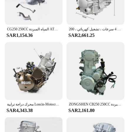
محرك دراجة نارية عمودي من سبائك الألومنيوم ، ناقل حركة 4 سرعات ، تشغيل كهربائي ، 200CC ، 250CC ، محرك ATV ، CG250 ، HP ، 5 سرعات
CG250 250CC المياه المبردة ATV المحرك الكهربائي بدء دليل مخلب 4 الجبهة و 1 عكس والعتاد ل ATV ، الذهاب كارت ، عربات التي تجرها الدواب
SAR1,154.36
SAR2,661.25
ZONGSHEN CB250 250CC المياه المبردة ATV المحرك آسى بداية الكهربائية دليل مخلب 4 الجبهة + 1 عكس والعتاد للمركبة ، الذهاب كارت ، عربات التي تجرها الدواب
محرك دراجة ترابية Loncin-Motocross ، محرك ثنائي الأشواط ، 250cc ، دراجة نارية للطرق الوعرة ، مجموعة محرك MT250
SAR4,343.38
SAR2,161.80