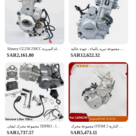
محرك دراجة نارية ، مجموعة تبريد بالماء ، جودة عالية ، CG150 ، 148 ، 250 سي سي سي
Shinery CG250 250CC المياه المبردة ATV المحرك بداية الكهربائية دليل مخلب 4 الجبهة و 1 عكس والعتاد للمركبة ، الذهاب كارت ، عربات التي تجرها الدواب
SAR2,161.80
SAR12,622.32
مجموعة محرك OTOM للدراجات النارية 2T لمحرك LONCIN MT250 المبرد بالماء ثنائي الأشواط 250cc على الطرق الوعرة أجزاء الدراجات الترابية KEWS
مجموعة محرك ليفان TDPRO ، دليل للدراجة الحفرة ، تاوتاو ، أبولو ، قطع غيار الدراجات النارية المعدلة ، 150cc ، 125cc ، 200cc ، 250cc
SAR1,737.57
SAR5,473.11