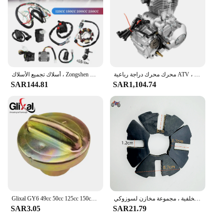
محرك محرك دراجة رباعية ATV ، 4 Stroke 250cc ، ناقل حركة 5 سرعات ، CG250
أسلاك تجميع الأسلاك ، Zongshen Lifan Ducar Razor CDI ، 12 cc ، 150cc ، 200cc ، 250cc ، دراجة ترابية ، رباعية مركبة
SAR144.81
SAR1,104.74
مجموعة عجلات الدراجة النارية الخلفية ، مجموعة مخازن لسوزوكي GN ، GN125 ، GN250 ، GS125 ، GS125 ، GZ125 ، GZ250 ، TU 125CC ، 250CC
Glixal GY6 49cc 50cc 125cc 150cc 250cc 260cc العالمي الوقود خزان الغاز كاب ل 139QMB 152QMI 157QMJ الصينية سكوتر الدراجة
SAR3.05
SAR21.79