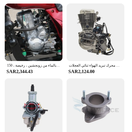
محرك تبريد الهواء ثنائي العجلات CG250cc CG250 250cc للدراجات النارية رباعي الأشواط
دراجة ثلاثية العجلات تبرد بالماء من زونجشين ، رخيصة ، 150cc ، 200cc ، 250cc ، خصم محدود للوقت
SAR2,344.43
SAR2,124.00