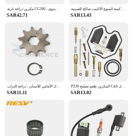
دراجة نارية المكربن 30 مللي متر كمية المنوع الأنابيب صالح للصينية CG 200cc 250cc سكوتر الترابية حفرة دراجة نارية ATV رباعية
مكربن دراجة نارية CG200 ، كرنب يدوي PZ30 لدراجة حفرة ترابية 250 سي سي ، دراجة نارية ATV m200 XL250 TRX250 XR200 30
SAR42.71
SAR13.43
PZ30 المكربن طقم تصليح Carb ل KEIHIN هوندا CG200 CG250 CG 175 250 175CC 200cc 250cc 30 مللي متر ATV الترابية دراجة Carb CG200 إلى 250CC
سلسلة ضرس المحرك الأمامي للأسنان ، دراجة التراب ATV ، دراجة نارية ، Quad cc ، cc ، 250cc ، 20 ، 10 T ، 11 T ، 12 T ، 13 T ، 14 T ، 15 T ، 16 T ، 18 T ، 19 T ، 20 T ، 22T
SAR11.11
SAR13.02