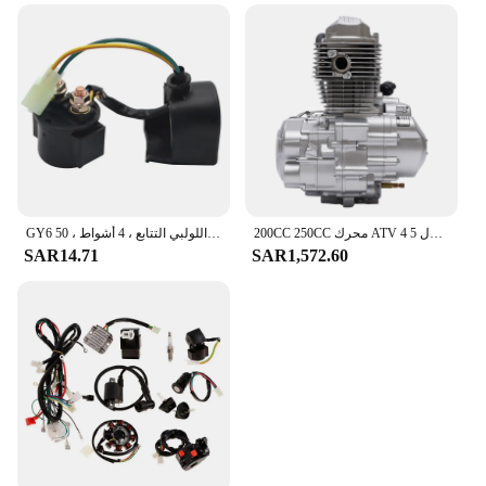
200CC 250CC محرك ATV 4 السكتة الدماغية محرك المحرك دليل والعتاد التحول 5-Speed ATV المحرك 7500 دورة في الدقيقة اسطوانة واحدة تبريد الهواء
GY6 بداية الملف اللولبي التتابع ، 4 أشواط ، 50cc ، 150cc ، 200cc ، 250cc ، ATV ، الدراجة الترابية ، سكوتر ، رباعية ، الدراجة ، Roketa ، SSR ، تاو تاو ، الشمس ، Coolster
SAR14.71
SAR1,572.60