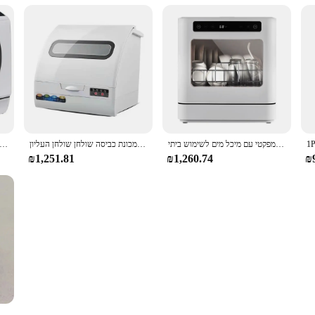
מיני צלחת נייד מיני מכונת כביסה נקייה שולחן חכם מיני מדיח כלים קומפקטי עם מיכל מים לשימוש ביתי
משטח מיני מדיח כלים אוטומטית נייד קומפקטי נייד נייד נייד נייד קומפקטי מכונת כביסה שולחן שולחן העליון
מדיח כלים חם, 5 תוכניות כביסה מיני מדיח כלים עם מיכל מים מובנה 5 ליטר מי
₪1,251.81
₪1,260.74
₪
מתג נעילה חלקי מדיח כלים עב midea, Samsung, הנזה, gorenje, סוכריות/וובר, brandt, amica