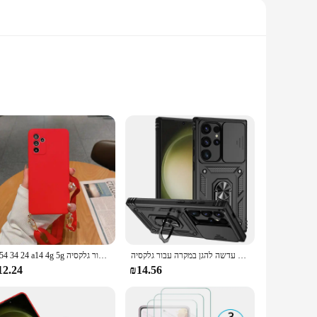
e stainless steel, this dishwasher not only looks stylish but
 maximize their kitchen's efficiency. Its compact size ensures
kle different types of soiling. Whether you're dealing with
שקופית עדשה להגן במקרה עבור גלקסיה s24אולטרה s24 + s 24 אולטרה-shockproof coque גלקסיה s24 + כיסוי מחזיק טבעת
A 54 34 24 a14 4g 5g מארז סיליקון נוזלי עבור גלקסיה Samsung a24 a14 4g 5g 5g 5g בחזרה לכסות a04
an enjoy spotless dishes without breaking the bank on your
12.24
₪14.56
tallers. Once set up, the dishwasher's user-friendly interface
ooks great but also makes maintenance a breeze, ensuring that