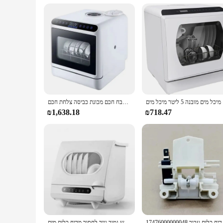
כל מים
מכונת כביסה צלחת ניידת מיני מגירה מדיח כלים מכונת חיטוי שולחן העליון מטבח חכם מכונת כביסה צלחת חכם oem
₪1,638.18
₪718.47
17476000000048 ור
גודל מיני בית גודל גדול קיבולת משטח עם קול קולי נייד רעש נמוך נייד לחסוך מדיח כלים מים