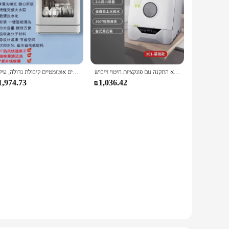
מיני חכם אוטומטיים לשולחני בית, ידידותי עצלן, ללא התקנה עם פונקציות חיטוי וייבוש
מדיח כלים הביתה משטח, מדיח כלים אוטומטיים קיבולת גדולה, עיקור uv, ייבוש, סוג של תרסיס לשטוף
1,974.73
₪1,036.42