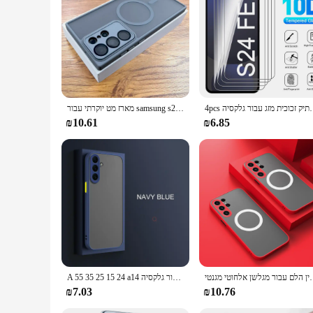
your dishwasher remains a reliable appliance for years to co
4pcs נרתיק זכוכית מזג עבור גלקסיה s24fe 
מארז מט יוקרתי עבור samsung s24 23 s22 אולטרה פלוס s23אולטרה s24אולטרה s 24 אולטרה עבור כיסוי זכוכית מצלמה אלחוטית Magsure
₪10.61
₪6.85
ק שריון חסין הלם עבור מגלשן אלחוטי מגנטי
A 55 35 25 15 24 a14 תיק קשה עבור גלקסיה Samsung הגלקסיה a55 a35 a25 a15 a24 a14 a54 a-34 a05s 4g 5g סיליקון קפור בחזרה לכסות 34 54
₪7.03
₪10.76