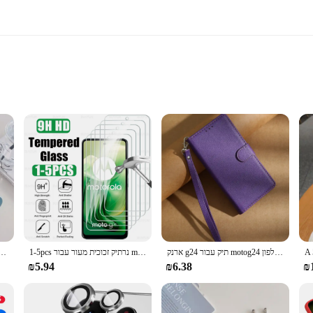
ional Setup
ionality, perfect for those with limited kitchen space. Constructed from durabl
ccommodate 14 place settings, it's ideal for small households or those looking to
ising on performance.
leaning technology. It comes equipped with six wash cycles, each tailored to tac
rd Plating Case For Samsung Galaxy S24 S23 S22 S21 S20 FE Plus Ultra 5G Cord Silicone Back Cover
1-5pcs נרתיק זכוכית מעור עבור motola g24 motor עבור motola g04 g14g 24 כוח g34 g54 g64 g84 5 גרם זכוכית זכוכית
ארנק g24 תיק עבור motog24 תיק טלפון etui motog24 כיסוי עולמי דיור motog24 כוח g 24 motog24 תיק
s dishwasher has got you covered. Its energy-efficient design ensures that you c
₪5.94
₪6.38
₪
raightforward instructions that cater to both DIY enthusiasts and professional ins
r anyone looking for a hassle-free cleaning solution. Its sleek design not only l