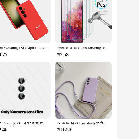
3pcs זכוכית מזג עבור samsung גלקסיה s24s23 s22 s21 s20 Fe 5g מסך מגן על s24אולטרה s 24 + זכוכית בטיחות
עבור Samsung s24 s24plus אולטרה מקרה נוזלי סיליקון רך דק אולטרה דק במיוחד עבור בחזרה גלקסיה s 24 + אולטרה
9.77
₪7.58
A 54 14 34 24 Crossbody שרשרת רצועת כבל שרוך נוזל סיליקון מקרה עבור סמסונג גלקסי A14 4G A54 a34 A24 5G חזרה כיסוי A04
תיק samsungs24fe 4 ב 1 זכוכית מגן עבור s24 Fe 5g מצלמה מסך מגן s24fe
2.46
₪11.56