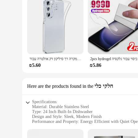
2pcs hydrogel יה
במקרה רך סיליקון דק אולטרה עבור s24fe s24fe בתוספת כיסוי שקוף אולטרה בחזרה שקוף עבור s 24 s24 + s24fe 5g פגז
₪5.60
₪5.86
חלקי כלי
Here are the products found in the
Specifications:
Material: Durable Stainless Steel
Type: 24 Inch Built-In Dishwasher
Design and Style: Sleek, Modern Finish
Performance and Property: Energy Efficient with Quiet Ope
Parts and Accessories: Comes with Full Set of Racks and Ac
Usage and Purpose: Ideal for Small to Medium-Sized Kitche