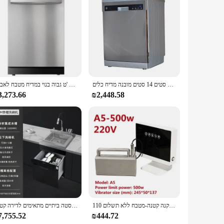
ing on functionality. Its sleek, modern finish adds a touch
rgy efficiency, this dishwasher operates quietly, making it
 of the box. The adjustable racks are designed to
דף הבית ג 'קוזי גבוה 24 סטים 14 סטים מובנה מדיח כלים machineמטבח
סמרט הביתה להשתמש טוב יותר 24 אינצ 'ט גבוה בנוי במדיח מטבח לאביזר saleמטבח
ing up after a small family meal or hosting a dinner party,
3,273.66
₪2,448.58
compact size makes it an excellent choice for apartments,
nd intuitive operation, this dishwasher is a convenient
מדיח כלים כיור ניידים התקנה קטנה-מטבח ללא תשלום 110v/220v אוטומטי ביתי מדיח כלים
כיור קטן משולב מדיח כלים משולב ארונות נירוסטה ביתיים מתאימים לדירה קטנה
7,755.52
₪444.72