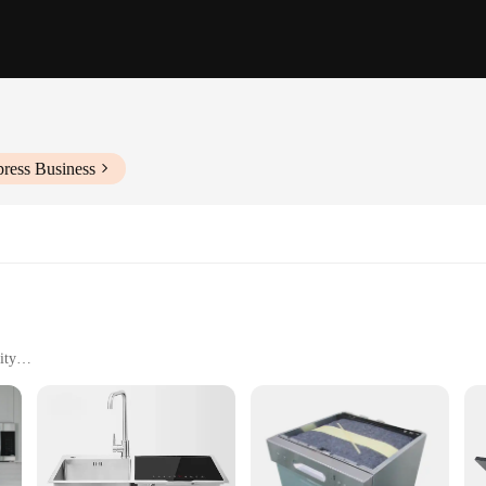
press Business
ity