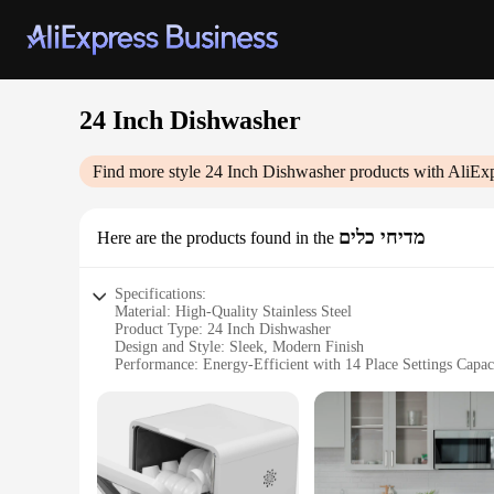
24 Inch Dishwasher
Find more style
24 Inch Dishwasher
products with AliEx
מדיחי כלים
Here are the products found in the
Specifications:
Material: High-Quality Stainless Steel
Product Type: 24 Inch Dishwasher
Design and Style: Sleek, Modern Finish
Performance: Energy-Efficient with 14 Place Settings Capac
Installation: Freestanding Design for Easy Placement
Dimensions: 23.5 x 23.5 x 34.5 inches
Features:
|Vendors|
**Effortless Cleaning and Space-Saving Design**