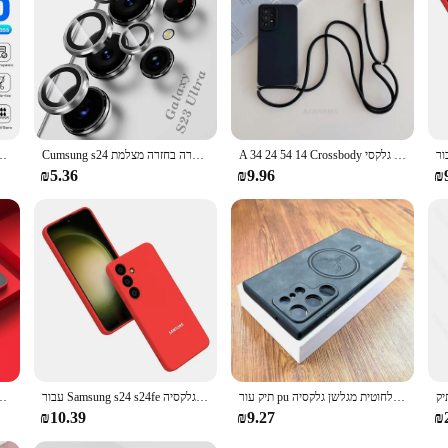
me.
A 34 24 54 14 Crossbody שרוך מקרה לסמסונג גלקסי A54 A34 A24 A14 M54 M13 4G 5G 2023 אופנה כבל סיליקון חזרה כיסוי
Cumsung s24 אולטרה בחזרה מצלמת hd עבור Samsung גלקסיה s24 אולטרה פלוס s24אולטרה s 24אולטרה s 24 5 גרם זכוכית הגנה מצלמה
מגן זכוכית ססומק samsn samsn samsn samsn samsn samn s fils
₪5.36
₪9.96
₪
תיק עור pu משובח לטעינה אלחוטית מגלשן גלקסיה s24 s23 s22 אולטרה פלוס הערה 20 שניות s21 אולטרה פלוס הערה 20 s 24 כיסוי
עבור Samsung s24 s24fe במקרה סיליקון נוזלי רך סיליקון דק אולטרה דק עמיד עבור כיסוי בחזרה לגלקסיה s 24 Fe
נרתי s24 אולטרה s24אולטרה s 24 + 5g קשה מחשב בחזרה כיסוי
₪10.39
₪9.27
₪