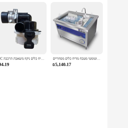
משלוח מהיר מלון תעשייתי אוטומטי מטבח מדיח כלים מסחריים
1PC מדיח כלים ניקוז משאבת הרכבה dc 22v החלפת חלקים abq73503002 עבור lg kenmore abq73503004 אביזרים מדיח כלים
94.19
₪5,140.17