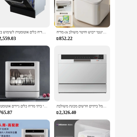
ted from durable stainless steel, this dishwasher is not only
r kitchens or areas where space is at a premium. With a 14
roughly without wasting water or energy.
r utility bills while still delivering top-notch cleaning
מדיח cx מדיח כלים ביתיים התקנה אוטומטית-ריסוס אינטליגנטי ייבוש וחיטוי משולב
מכונת מדיח כלים אוטומטית לשימוש ביתי
ousehold activities. The freestanding design means that it can
2,559.03
₪852.22
Inch Dishwasher is a versatile choice. It's perfect for a
ign and stainless steel finish make it an attractive addition
sale availability and vendor support, this dishwasher is a
מכשירי חשמל ביתיים חדשים מכונת משולבת
חימום חשמלי ביתי מדיח כלים ניידים אוטומטיים
765.87
₪2,326.40