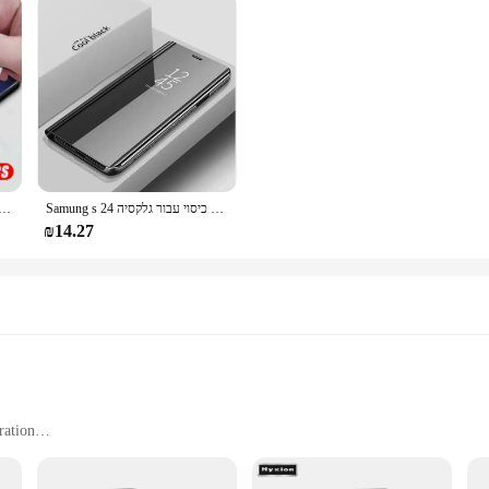
Samung s 24 אולטרה מארז עור מראה חכם כיסוי עבור גלקסיה s24 אולטרה פלוס s24אולטרה 5 גרם ספר מגנטי לעמוד coque
סרט מגן כיסוי עבור גלקס s23 s24 אולטרה 5g לא זכוכית על sumsung s24fe s 23 24 Fe פלוס
₪14.27
ration
cessories
ns