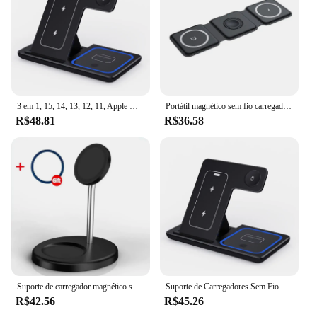
3 em 1, 15, 14, 13, 12, 11, Apple Watch, 9, 8, 7, 6, 5, Estação de Carregamento Dobrável para iPhone, Suporte Carregador Rápido Sem Fio, LED, airpods Pro, 30W
Portátil magnético sem fio carregador pad, rápido carregamento dock station, 100w, 3 em 1, iphone 15, 14, 13, 12 pro max, apple watch, airpods
R$48.81
R$36.58
Suporte de carregador magnético sem fio para iPhone, estação de carregamento rápido do telefone, suporte para iPhone 15, 14, 13, 12 Pro Max, AirPod Pro, 2 em 1, 30W, atualizado
Suporte de Carregadores Sem Fio Dobrável, Estação de Carregamento Rápido, Suporte de Doca, iPhone 15, 14, 13, 12 Pro Max, Plus, IWatch, AirPods 3, 2, 3 em 1
R$42.56
R$45.26