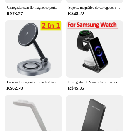
Carregador sem fio magnético portátil Toocki, Cabo de carregamento rápido, USB Tipo C, PD 60W, 2 em 1, iPhone 15 Pro Max, iWatch 7, 6, 5, 4
Suporte magnético do carregador sem fio, estação de carregamento do telefone, doca para o iPhone 15, 14, 13, 12 Pro Max, AirPods, carregadores rápidos, 2 em 1
R$73.57
R$48.22
Carregador magnético sem fio Stand Pad, estação de carregamento rápido dobrável, doca para iPhone 15, 14, 13 Pro Max, Mini, Airpods Pro 2, 3, 2 em 1
Carregador de Viagem Sem Fio para Samsung Galaxy, Estação de Carregamento Rápido, S23, S22, Watch 6 Pro, 5, 4, 3, Active 1, 2 Buds, 2 Pro Plus, 30W, 3 em 1
R$62.78
R$45.35