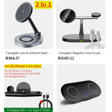
Carregador sem fio dobrável Stand Pad, Estação de carregamento rápido, Dock para iPhone 15, 14, 13, 12 Pro Max, Mini, Airpods 3, 2, 3 em 1
Carregador Magnético Sem Fio para iPhone, Estação de Carregamento Rápido, Apple Watch 9, 8, 7, 6, 5, 4, Airpods 2, 3 Pro, 15, 14, 13, 12, 30W, 3 em 1
R$64.37
R$105.12