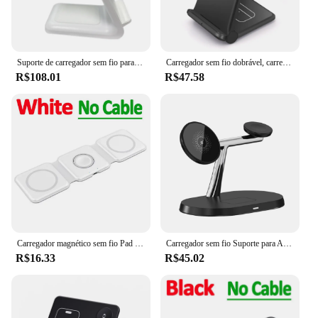
Suporte de carregador sem fio para Samsung Galaxy, Estação de carregamento rápido, 3 em 1, S23, S22, S21, Watch 6 Pro, 5, 4, 3, Active 1, 2 Buds, 2 Pro Plus
Carregador sem fio dobrável, carregamento rápido Stand Pad para iPhone 15, 14, 13, 12, 11, 8, XR, X, 8, Airpods Pro, Samsung S23, S22, S21, 25W, 2 em 1
R$108.01
R$47.58
Carregador magnético sem fio Pad Stand, carregamento rápido Dock Station, 100W, 3 em 1, iPhone 15, 14, 13, 12Pro Max, Airpods, iWatch
Carregador sem fio Suporte para Apple Watch, Estação de Carregamento Rápido, Suporte Magnético para iPhone 12, 13, 14, 15, 9, 8, 7, 6, 5, Airpods 2, 3 Pro, 3 em 1
R$16.33
R$45.02