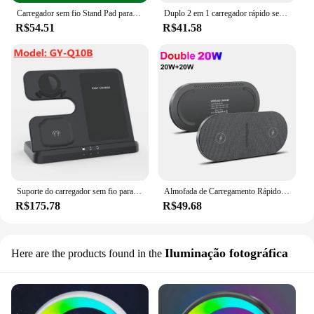
Carregador sem fio Stand Pad para iPhone, carregamento rápido dobrável, Dock Station, iPhone 14, 13, 12, 11 Pro Max, Apple Watch, 8, 7, Airpods Pro, 3 em 1
Duplo 2 em 1 carregador rápido sem fio, estação de carregamento para iPhone 11, 12, 13, 14, 15, XR, AirPods Pro, Samsung S24, 40W
R$54.51
R$41.58
Suporte do carregador sem fio para Samsung, Estação de doca de carregamento rápido, S22 Ultra S21 S20 Galaxy Watch 5 4 3 Active 2 Buds, 30W, 3 em 1
Almofada de Carregamento Rápido Sem Fio Dupla, 2 em 1 Carregador, 40W, iPhone 15, 14, 13, 12, 11, XS, XR, X, 8, Airpods 3 Pro, Samsung S23, s22, S21
R$175.78
R$49.68
Iluminação fotográfica
Here are the products found in the