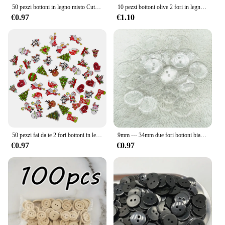
50 pezzi bottoni in legno misto Cute Bird Pattern Decorati 2 fori bottoni rotondi in legno per cucire, fai da te, accessori per abbigliamento 7 nk213
10 pezzi bottoni olive 2 fori in legno attiva/disattiva cucito artigianale accessorio fai da te compatibile con abbigliamento giacca giacca giacca giacca
€0.97
€1.10
50 pezzi fai da te 2 fori bottoni in legno legno decorativo natale cartone animato Scrapbooking fatto a mano per forniture artigianali accessori per il cucito
9mm --- 34mm due fori bottoni bianchi trasparenti piccoli bottoni rotondi per cucire in resina per pane accessori per abbigliamento fai da te
€0.97
€0.97