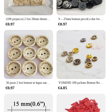
(100 pz/pacco) 2 fori 20mm dimensioni bottoni in legno per artigianato tondo abbigliamento cucito Scrapbook fai da te decorazione della casa a mano
9 -- 25mm bottoni piccoli a due fori bottone nero Pad Pad pane bottoni da cucire in resina rotonda Scrapbooking fai-da-te
€0.97
€0.97
50 pezzi 2 fori bottoni in legno naturale per vestiti bottoni decorativi fai da te fatti a mano 2 occhielli bottoni accessori per cucire3
YOMDID 100 pz/lotto Bottoni Rotondi In Metallo 6/7/8mm Fibbia Per Vestiti FAI DA TE Bambola Cucito Decorazione 2 Fori Bottone Accessori Artigianali
€0.97
€4.05