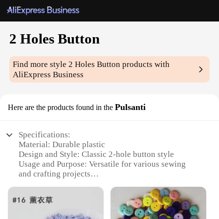
2 Holes Button
Find more style
2 Holes Button
products with
AliExpress Business
Pulsanti
Here are the products found in the
Specifications:
Material: Durable plastic
Design and Style: Classic 2-hole button style
Usage and Purpose: Versatile for various sewing
and crafting projects
Quantity: Available in sets
Performance and Property: Strong and reliable
button fastening
Applicable People: Ideal for sewing enthusiasts,