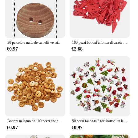
30 pz colore naturale camelia venatura del legno bottoni in legno 15mm 18mm 20mm accessori per cucire per vestiti decorativo 2 fori bottone
100 pezzi bottoni a forma di carota bottoni in legno a 2 fori per la creazione di cartoline da cucito, scrapbooking, strumento artigianale fai da te
€0.97
€2.68
Bottoni in legno da 100 pezzi che cuciono 2 fori rotondi marroni per accessori di abbigliamento 15mm
50 pezzi fai da te 2 fori bottoni in legno legno cartone animato di Natale cucito scrapbooking per decorazione di stoffa prodotto di Capodanno
€0.97
€0.97