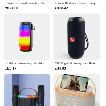
fonowa maszyna do karaoke z 2 bezprzewodowymi podwójnymi mikrofonami przenośny Boombox AUX karta TF U odtwarzacz dysku zmieniarka głosu na imprezę
Głośnik Bluetooth Karaoke o dużej mocy Przenośny bezprzewodowy subwoofer 360 Stereo surround z 2 mikrofonami Boombox Prezent dla dziecka w domu
zł124.98
zł168.42
S1202 bezprzewodowy głośniki z Bluetooth potężny przenośny głośnik Subwoofer samochodowy sprzęt Audio odtwarzacz basowy MP3 nagłośnienie światła LED
TG117 głośniki zewnętrzne z Bluetooth przenośny głośnik bezprzewodowy kolumna podwójny bas dźwięk Bar Subwoofer odtwarzacz muzyczny głośnik Radio FM
zł23.17
zł19.83