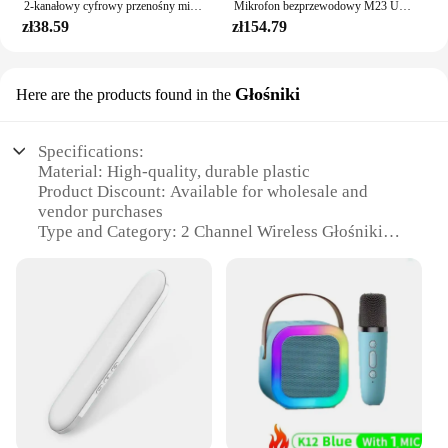
2-kanałowy cyfrowy przenośny mikrofon bezprzewodowy 2.4G do nagrywania Karaoke DJ Mic 900mhz profesjonalna ręczny mikrofon praca kościelna
Mikrofon bezprzewodowy M23 UHF 2-kanałowy system karaoke Wbudowany akumulator litowy Bezprzewodowy mikrofon ręczny do głośnika kościelnego
zł38.59
zł154.79
Głośniki
Here are the products found in the
Specifications:
Material: High-quality, durable plastic
Product Discount: Available for wholesale and
vendor purchases
Type and Category: 2 Channel Wireless Głośniki
Design and Style: Sleek, modern design with
compact footprint
Usage and Purpose: Ideal for home, office, or
outdoor use
Performance and Property: Crystal-clear audio with
powerful sound output
Parts and Accessories: Comes with all necessary
components for easy setup
Features: