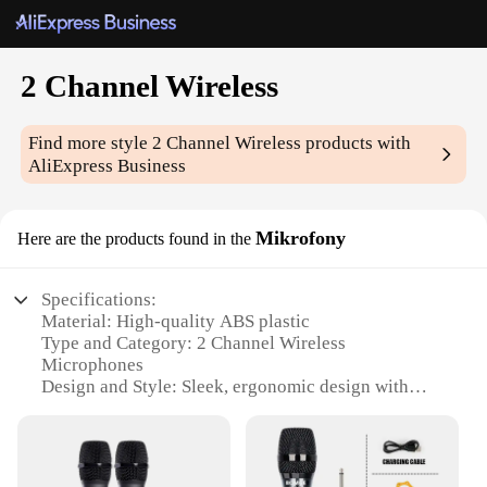
2 Channel Wireless
Find more style
2 Channel Wireless
products with
AliExpress Business
Mikrofony
Here are the products found in the
Specifications:
Material: High-quality ABS plastic
Type and Category: 2 Channel Wireless
Microphones
Design and Style: Sleek, ergonomic design with
comfortable grip
Usage and Purpose: Ideal for live performances,
podcasts, and voice-overs
Performance and Property: Crystal-clear sound