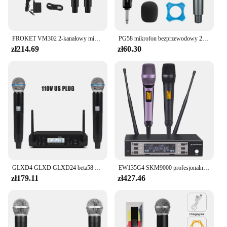
FROKET VM302 2-kanałowy mikrofon bezprzewodowy System mikrofonowy stabilna transmisja w kształcie litery V odpowiednia do występów na scenie w domowym karaoke
PG58 mikrofon bezprzewodowy 2 kanały UHF stała częstotliwość mikrofon ręczny mikrofon na imprezę Karaoke profesjonalne spotkanie kościelne
zł214.69
zł60.30
GLXD4 GLXD GLXD24 beta58 beta58a profesjonalny 2-kanałowy bezprzewodowy system mikrofonów dynamicznych do karaoke dj
EW135G4 SKM9000 profesjonalny EW100G4 2 kanał UHF bezprzewodowy System mikrofon dynamiczny DJ Karaoke występ na scenie
zł179.11
zł427.46