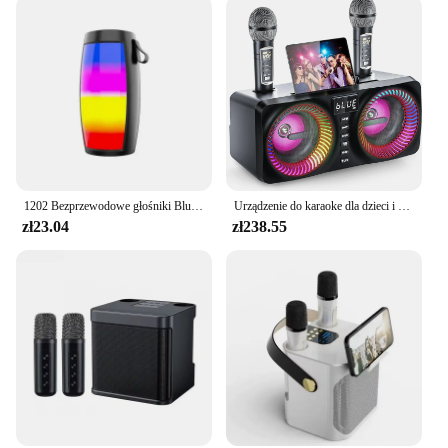
1202 Bezprzewodowe głośniki Bluetooth Domowe zewnętrzne przenośne małe głośniki Subwoofer Car Audio Bass Odtwarzacz MP3 System dźwiękowy Światła LED
Urządzenie do karaoke dla dzieci i dorosłych, przenośny głośnik Bluetooth z 9 trybami diod LED, wyświetlacz litryczny i 2 mikrofonami bezprzewodowymi UHF
zł23.04
zł238.55