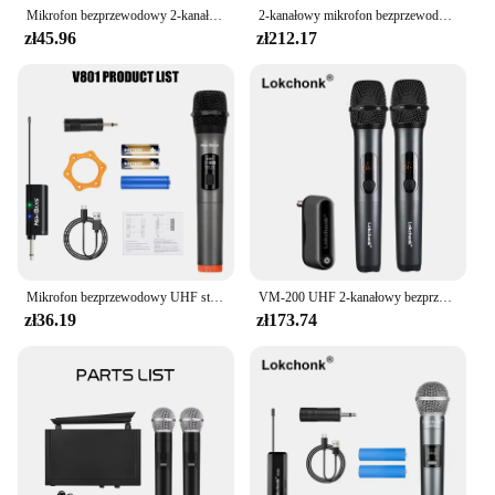
Mikrofon bezprzewodowy 2-kanałowy mikrofon ręczny mikrofon UHF o stałej częstotliwości mikrofon kondensujący do imprezowego pokazu Karaoke
2-kanałowy mikrofon bezprzewodowy UHF podwójny ręczny dynamiczny System mikrofonowy Karaoke 30m na spotkanie głośnik PA szkoły kościelnej
zł45.96
zł212.17
Mikrofon bezprzewodowy UHF stała częstotliwość 2 kanały ręczny mikrofon mikrofon na imprezę Karaoke profesjonalne spotkanie kościelne
VM-200 UHF 2-kanałowy bezprzewodowy System mikrofonowy z akumulatorowym odbiornikiem ręczny mikrofon do Karaoke Church Party DJ
zł36.19
zł173.74