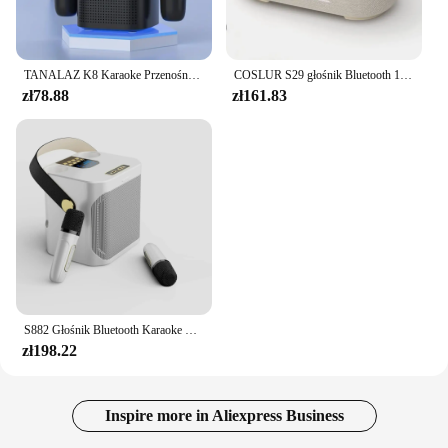
TANALAZ K8 Karaoke Przenośny system głośników Bluetooth 5.1 PA z 1-2 mikrofonami bezprzewodowymi Domowy rodzinny śpiew Prezent dla dziecka
COSLUR S29 głośnik Bluetooth 1800Mah bateria obsługuje 15W bezprzewodowe ładowanie cyfrowy wyświetlacz zegara lampka nocna budzik
zł78.88
zł161.83
S882 Głośnik Bluetooth Karaoke Przenośny głośnik stereo o dużej mocy Bezprzewodowy z podwójnym mikrofonem Odtwarzacz Bluetooth na imprezę plenerową
zł198.22
Inspire more in Aliexpress Business