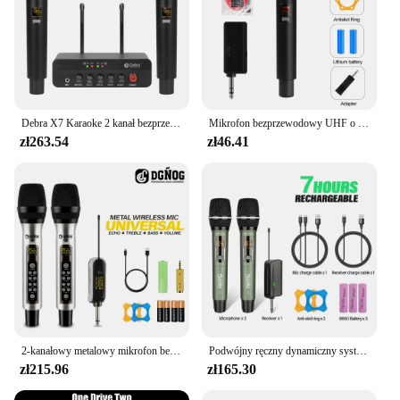
Debra X7 Karaoke 2 kanał bezprzewodowy System mikrofonowy, 5.0 Bluetooth, DSP Reverb, interfejs światłowodowy do Karaoke i kościoła
Mikrofon bezprzewodowy UHF o stałej częstotliwości 2-kanałowy mikrofon ręczny na imprezę Karaoke profesjonalne spotkanie kościelne
zł263.54
zł46.41
2-kanałowy metalowy mikrofon bezprzewodowy z Echo Treble Bass Karaoke UHF Podwójny ręczny mikrofon dynamiczny do śpiewania Głośnik PA
Podwójny ręczny dynamiczny system mikrofonu do karaoke 2-kanałowy mikrofon bezprzewodowy UHF 60 m do głośnika szkolnego konferencyjnego PA
zł215.96
zł165.30