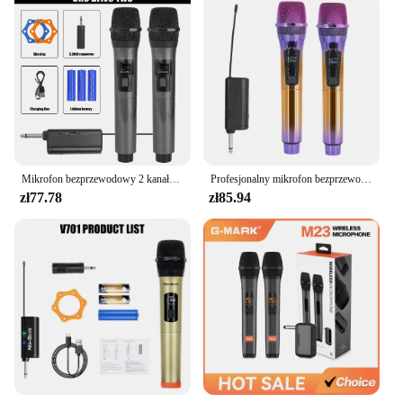
Mikrofon bezprzewodowy 2 kanały UHF o stałej częstotliwości ręczny mikrofon mikrofon na imprezę Karaoke profesjonalne spotkanie kościelne
Profesjonalny mikrofon bezprzewodowy UHF o stałej częstotliwości 2-kanałowe urządzenie podręczne do występ na scenie kościoła wykładowego
zł77.78
zł85.94