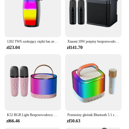
1202 TWS szokujący ciężki bas zewnętrzny przenośny bezprzewodowy głośnik Bluetooth mały głośnik domowy subwoofer o dużej głośności
Xiaomi 10W potężny bezprzewodowy przenośny podwójny mikrofon maszyna do karaoke na świeżym powietrzu rodzinne przyjęcie domowe KTV Karaoke Subwoofer Boom Box
zł23.04
zł141.70
K52 RGB Light Bezprzewodowy głośnik Bluetooth z podwójnym mikrofonem Przenośny odtwarzacz muzyczny Impreza Maszyna do karaoke dla dziecka Domowy prezent świąteczny
Przenośny głośnik Bluetooth 5.1 z 2 mikrofonami bezprzewodowymi i kolorowymi światłami LED do samochodu KTV Prezenty dla dzieci
zł66.46
zł50.63