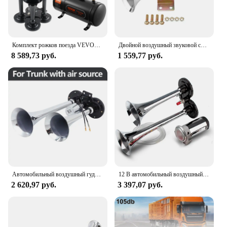
Комплект рожков поезда VEVOR, 4 комплекта воздушных рожков для трубы, 150 дБ, поездные рожки для пикапов
Двойной воздушный звуковой сигнал для трубы Комплект воздушного рожка для трубы Двойная труба Грузовик Поезд Лодка RV 150db Супер двойной воздушный звуковой сигнал для трубы Хром
8 589,73 руб.
1 559,77 руб.
Автомобильный воздушный гудок EAFC 150 дБ, очень высокий шаг, Электрический Гудок с двойной трубкой, воздушный гудок, сигнальная сирена, подходит для автомобилей, грузовиков, фургонов, лодок
12 В автомобильный воздушный гудок, супер громкий двойной комплект для трубы электрический клапан 150 дБ, автомобильный воздушный гудок, динамик для автомобилей, внедорожников, грузовиков, домов на колесах, лодок
2 620,97 руб.
3 397,07 руб.