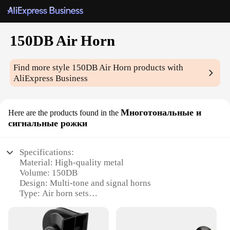
150DB Air Horn
Find more style
150DB Air Horn
products with
AliExpress Business
Многотональные и
Here are the products found in the
сигнальные рожки
Specifications:
Material: High-quality metal
Volume: 150DB
Design: Multi-tone and signal horns
Type: Air horn sets
Usage: For sale to wholesalers, vendors, and
suppliers
Performance: Durable and reliable