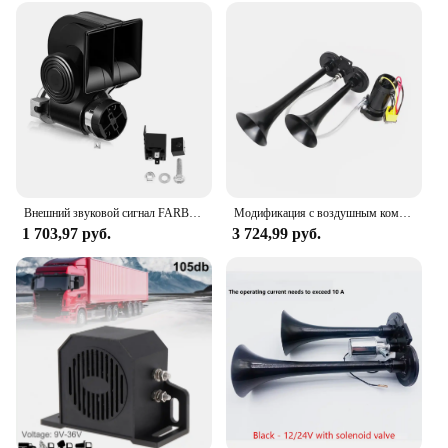
Внешний звуковой сигнал FARBIN Snail с ремнем яркости 12 В 150 дБ, очень громкий двухцветный автомобильный звуковой сигнал для грузовика, мотоцикла, автомобиля, аксессуар
Модификация с воздушным компрессором Dual Trumpets 12 В Автомобильный Электрический гудок для мотоцикла лодки грузовика 12 в 80 А реле 150 дБ громкий
1 703,97 руб.
3 724,99 руб.