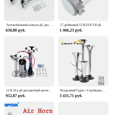
Автомобильный клаксон дБ, двойной воздушный насос 12 В/24 В, трубка из цинкового сплава, воздушный клаксон для больших грузовиков и автобусов, сигнал для поездов, посеребрение
17-дюймовый 12 В/24 В 150 дБ супер громкий комплект воздушного компрессора с одной трубой для автомобилей/грузовиков/лодок/мотоциклов/транспортных средств
650,80 руб.
1 466,23 руб.
12 В 24 в дБ двухцветный автомобильный воздушный гудок в комплекте очень громкий гудок компрессор для мотоцикла автомобиля лодки грузовика
Воздушный Гудок с 4 трубками, 150 дБ, 12 В, сменный очень громкий гудок для мотоцикла, автомобиля, грузовика, лодки, поезда
952,87 руб.
3 431,71 руб.