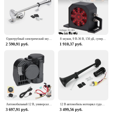
Однотрубный электрический звуковой сигнал, хромированный воздушный звуковой сигнал, комплект громкоговорителей 150 дБ, 12 В/24 В, универсальный для поезда, грузовика
8 звуков, 9 В-36 В, 150 дБ, супер громкий сигнал заднего хода с мигающим светильник тором
2 590,91 руб.
1 910,37 руб.
Автомобильный 12 В, универсальный звуковой сигнал 150 дБ, громкий мощный двухцветный компактный электрический воздушный звуковой сигнал с узором из углеродного волокна для мотоциклов, автомобилей, лодок
12 В автомобиль мотоцикл гудок 150 дБ электрический воздушный насос свисток Одиночная Труба 17 дюймов, громкие динамики сирена 4WD прицеп грузовик аксессуары
3 697,91 руб.
3 499,56 руб.