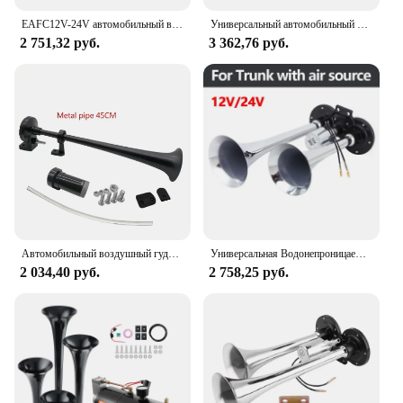
EAFC12V-24V автомобильный воздушный гудок 17 дюймов 180 дБ Гц Автомобильная сирена тональный насос с одним гудком компрессор Bocina для грузовика автомобиля
Универсальный автомобильный клаксон с одной трубой, 17 дюймов, 12 В, компрессор, 150 дБ, очень громкий воздушный шланг, автомобильный клаксон, динамик для грузовика, лодки, мотоцикла
2 751,32 руб.
3 362,76 руб.
Автомобильный воздушный гудок 12 В/24 В, универсальный громкий 180 дБ, герц, компрессор с одной трубой для грузовиков, автомобилей
Универсальная Водонепроницаемая двойная труба, 12 В, 24 В, 150 дБ
2 034,40 руб.
2 758,25 руб.