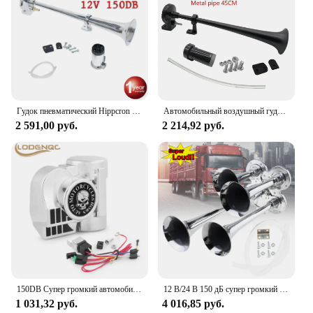
Гудок пневматический Hippcron 150 дБ, 12 В, очень громкий, с одним компрессором, полный комплект для грузовиков, автомобилей, грузовиков, лодок, поездов
Автомобильный воздушный гудок 12 В/24 В, универсальный громкий 180 дБ, герц, компрессор с одной трубой для грузовиков, автомобилей
2 591,00 руб.
2 214,92 руб.
150DB Супер громкий автомобильный звуковой сигнал 12V Поездные звуковые воздушные рожки с реле для мотоцикла Поездные рожки для мотоцикла Грузовик Лодка Пикап
12 В/24 В 150 дБ супер громкий четырехтоновый автомобильный воздушный гудок набор гудок компрессор для поставок транспортных средств грузовик Поезд Лодка мотоцикл
1 031,32 руб.
4 016,85 руб.