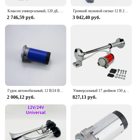
Клаксон универсальный, 120 дБ, 17 дюймов, Гц, 12 В, 24 В
Громкий звуковой сигнал 12 В 24 В 150 дБ Автомобиль Грузовик Поезд Лодка Кемпер Трактор Фургон Автобус Внедорожник
2 746,59 руб.
3 042,40 руб.
Гудок автомобильный, 12 В/24 В, 17 дюймов, 150 дБ, несколько цветов, громкий одиночный динамик для лодки, поезда, автомобиля, мотоцикла (линия A)
Универсальный 17 дюймов 150 дБ громкий автомобильный Воздушный Рог 12 в 180 Герц одиночный трубный компрессор Bocina для грузовых автомобилей LB10
2 006,12 руб.
827,13 руб.