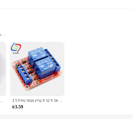
deliver consistent, high-quality sound. The durable ABS plastic construction ens
its wholesale and vendor options, this transmitter is not only a fantastic choice
ers.
s
and residential settings
asy setup and operation
 managing and automating various systems. Its robust design and user-friendly in
 timer function allows for precise scheduling, ensuring that your systems operat
ent, whether it's a busy commercial space or a residential home.
o withstand the rigors of daily use. Its performance is unmatched, with a robust 
owerful capabilities, making it an ideal choice for installations where space is
making it a reliable and efficient solution for a variety of applications.
2 ערוץ ממסר מודול 5 V 12 V 24 V גבוה נמוך רמת הדק ממסר שליטה עם מצמד אופטי שני דרך ממסרי DC 5 V 12 V 24 V וולט
24 V 2 ערוץ ממסר מודול גבוה נמוך רמת הדק ממסר שליטה עם מצמד אופטי שני דרך ממסרי DC 5 V 12 V 24 V וולט
₪3.59
 a solution. Its adaptability makes it a go-to choice for wholesalers, vendors, an
ience, allowing users to automate tasks and reduce manual intervention. Whethe
demands of diverse environments and users. Its performance and property are un