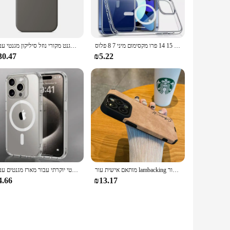
כיסוי מגנטי אלחוטי יוקרתי עבור מארז מגלשי תפוחים 11 12 12 13 15 14 פרו מקסימום מיני 7 8 פלוס xr xsmax נקה מקרים אקריליים
מארז מגנט מקורי נוזל סיליקון מגנטי עבור iPhone 16 15 פרו מקסימום בתוספת במקרה אלחוטי טעינה אלחוטית
30.47
₪5.22
מותאם אישית עור lambacking מקרה עבור iphone 16 15 14 13 12 11 pro שם מותאם אישית max 15 pro max
מטען אלחוטי מגנטי יוקרתי עבור מארז מגנטים עבור iPhone 16 15 14 13 12 11 pro xr xs מקסימום 7 8 פלוס כיסוי אחורי כיסוי שקוף
4.66
₪13.17