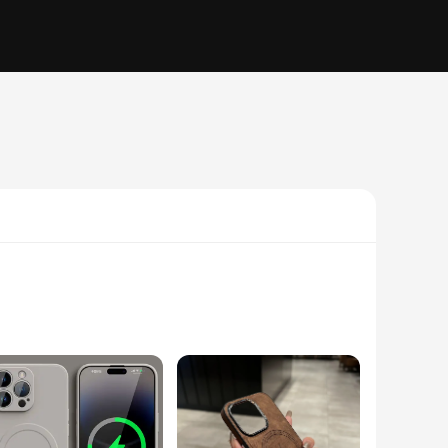
electronic appliances. This smart remote control boasts a