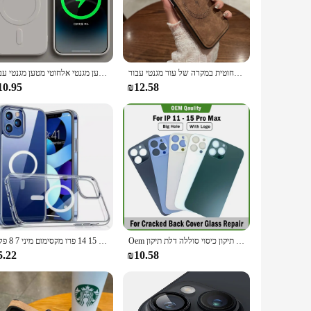
inment system, lighting, or security cameras, this
dern household.
. Set timers for your lights, fans, or even your coffee maker,
 who value efficiency and convenience. The robust
יוקרתי טעינה אלחוטית במקרה של עור מגנטי עבור iphone 16 15 14 13 12 11 פרו מקס 14 פלוס
סיליקון נוזלי מקורי עבור מטען מגנטי אלחוטי מטען מגנטי עבור iPhone 16 15 14 פלוס 13 12 11 pro x xr xs מקס
nce.
10.95
₪12.58
endors looking to offer a high-quality product to their
duct's versatility and ease of use make it a popular choice
ors can offer a competitive edge in the market, catering to
Oem ל 15 13 12 11 14 פרו מקסימום גדול חור בחזרה זכוכית החלפת סדוק גב זכוכית עם תיקון כיסוי סוללה דלת תיקון
כיסוי מגנטי אלחוטי יוקרתי עבור מארז מגלשי תפוחים 11 12 12 13 15 14 פרו מקסימום מיני 7 8 פלוס xr xsmax נקה מקרים אקריליים
5.22
₪10.58