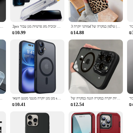
מותגי יוקרה 3d פרח סקסי נמר נחש תנין טלפון במקרה של iPhone 12 11 13 14 15 16pro xs מקסימום x xr 78 פלוס כיסוי
2pcs מסך זכוכית מזג פרטיות מגן עבור iphone 15 14 13 12 11 16 פרו מקס פלוס אנטי-מרגל אבק מגן התקנה חינם
שריון פגוש טלפון  iphone 13 14 15 בתוספת 13 מיני fundfone15 pro מקסימום Bumper סיליקון רך קשה כיסוי capa
₪10.99
₪14.88
₪
מותגי מתכת מגנטיות יוקרה במקרה הגנה במקרה של iPhone 16 15 14 13 12 11 פרו מקס בתוספת כיסוי שקוף אקרילי
מגן מגן יוקרה מגנטי מטען חשאי shockent עבור iphone 16 15 14 13 פרו מקס פלוס עבור תשלום אלחוטי כיסוי מט שקוף מחשב
 13 12 11 פרו מקסימום זכוכית מגן עבור iPhone 14 בתוספת 15 pro מקסימום זכוכית
₪10.41
₪12.54
₪