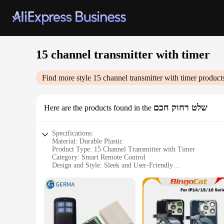
15 channel transmitter with timer
Find more style
15 channel transmitter with timer
products
שלט רחוק חכם
Here are the products found in the
Specifications:
Material: Durable Plastic
Product Type: 15 Channel Transmitter with Timer
Category: Smart Remote Control
Design and Style: Sleek and User-Friendly
Usage and Purpose: Versatile Control for Multiple Devices
Performance and Property: Reliable and Efficient Signal Tr
Parts and Accessories: Includes Transmitter and Timer
Features:
**Advanced Remote Control Capabilities**
The 15 channel transmitter with timer is a cutting-edge devic