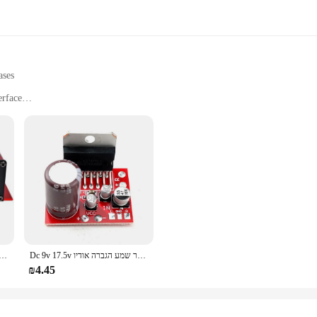
ases
erface
mission
ntrol
ory for any home theater enthusiast. Designed to deliver high-quality audio, thi
stal clarity. The sleek, modern design not only looks great but also offers an i
xisting system, this transmitter is the perfect choice.
Dc 9v 17.5v מגבר שמע הגברה אודיו tda7379 cd7379 cd7379 cd7379 cd7379 מגבר כוח גבוהה סטריאו 38w x 2 dc
מכv 200w 4 ערוץ כוח דיגיטלי מגבר Bluetooth aux fm mp3
out convenience. The 15 channel capability allows for a wide range of audio cust
ou to set the audio to turn on and off at specific times, making it ideal for th
₪4.45
urther enhances the user-friendly aspect, enabling you to make adjustments fro
 robust signal transmission range, ensuring that your audio reaches every corne