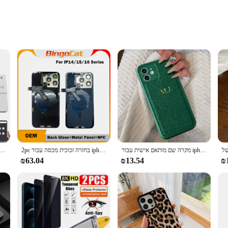
on
 Transmission
tionality
ntial tool for modern automation needs. Its robust plastic construction ensures 
onal but also enhances the user experience with its ergonomic features. The trans
l over various devices and systems.
of applications. Whether you're looking to manage lighting, temperature, or sec
xtra layer of convenience, allowing for scheduled and automated operations. Its 
מקרה שם מותאם אישית עבור iphone 16 15 14 13 11 ראשי ראשי תיבות של max מעור 13 14 15 16 פרו מקס
2pc בחזרה זכוכית מכסה עבור iphone 15 pro דלת אחורית במקרה דלת עם כבל מתכת כבל Flex אלחוטיים צלחת מתכת כבל Flex
מודו AC dc 7-32v 85-250v 12v 24v 220 4 ערוץ מקלט 10a ממסר חיים חכם שליטה אלחוטית
ting up and managing complex automation systems.
₪63.04
₪13.54
₪
 a reliable partner in your automation journey. Its robust signal transmission ca
ntegration with existing systems, making it a versatile addition to any setup. 
 to streamline their automation processes.