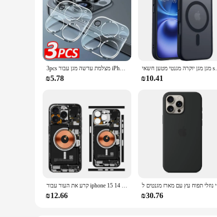
מגן מגן יוקרה מגנטי מטען חשאי shocken
3pcs מצלמת עדשה מגן עבור iPhone 15 14 13 12 11 פרו מקסימום זכוכית מגן עבור iPhone 14 בתוספת 15 pro מקסימום זכוכית
₪5.78
₪10.41
מגנטים ל
קרע את העור עבור iphone 15 14 13 פרו מקס פלוס בחזרה מסך כיסוי מגן מעגל הסוואה 3 מ 'גלישת שינוי צבע מדבקת סרט
₪12.66
₪30.76