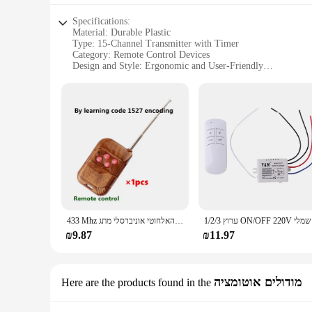
Specifications:
Material: Durable Plastic
Type: 15-Channel Transmitter with Timer
Category: Remote Control Devices
Design and Style: Ergonomic and User-Friendly
Usage and Purpose: Multi-Channel Control for Home Autom
Performance and Property: High-Frequency Transmission
Parts and Accessories: Includes 15-Channel Transmitter and
Features:
**Advanced Control and Convenience**
Discover the ultimate in home automation with our 15-channe
multiple devices with a single remote, making it ideal for m
guarantees reliable performance even from a distance.
**Versatile and User-Friendly**
1/2/3 ץ
433 Mhz האלחוטי אוניברסלי מתג DC12V 4CH ממסר מקלט מודול עם 4 ערוץ RF מרחוק 433 Mhz משדר
Whether you're a homeowner looking to simplify your life or 
automation setup. Its user-friendly interface and intuitive co
₪9.87
₪11.97
layer of convenience, allowing you to schedule your devices 
**Optimized for Wholesale and Retail**
מודולים אוטומציה
Here are the products found in the
As a wholesale or retail supplier, this 15-channel transmitter
complete solution to your customers. The compact size and li
provide your customers with the convenience and control the