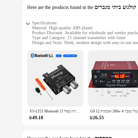
קולנוע ביתי מגברים
Here are the products found in the
Specifications:
Material: High-quality ABS plastic
Product Discount: Available for wholesale and vendor purch
Type and Category: 15 channel transmitter with timer
Design and Style: Sleek, modern design with easy-to-use int
Usage and Purpose: Ideal for home theater amplification
Performance and Property: Reliable, long-range signal trans
Parts and Accessories: Comes with a user-friendly remote co
Features:
|Vendors|
**Enhanced Home Theater Experience**
The 15 channel transmitter with timer is the ultimate access
detail of your favorite movies and TV shows is heard with cry
you're setting up a dedicated home theater or upgrading your e
**Versatile and User-Friendly**
G8 ונית 12
YS-LT21 Bluetooth דיגיטלי מגבר לוח מודול 2.1 סטריאו ערוץ כפול 15W + 15W + 30W עם גבוהה ונמוכה טון תמיכה APP
This transmitter is not just about amplification; it's also ab
perfection. The timer function is a game-changer, allowing y
₪49.18
₪26.55
hassle of manual adjustments. The included remote control f
**Reliable Performance for Every Scenario**
Built to last, the 15 channel transmitter with timer boasts a