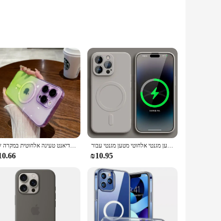
durability and longevity, making it suitable for both home and
mitter's high-frequency signal transmission capabilities
urity systems, the 15 channel transmitter with timer is the
user-friendly interface makes it accessible to both
סיליקון נוזלי מקורי עבור מטען מגנטי אלחוטי מטען מגנטי עבור iPhone 16 15 14 פלוס 13 12 11 pro x xr xs מקס
עיצוב יוקרה גרדיאנט טעינה אלחוטית במקרה של iPhone 11 12 13 14 15 16 מקסימום pro בתוספת כיסוי מגנטי רך שקוף
10.66
₪10.95
pabilities ensure that your devices respond promptly and
With its wholesale availability and support from vendors and