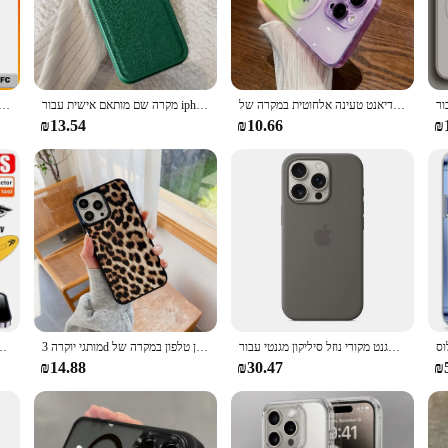
different devices simultaneously. Whether you're controlling your home enterta
sleek design and user-friendly interface make it an essential addition to any mo
levates its functionality, enabling you to automate your daily routines with ease
ature allows for precise scheduling, making it an indispensable tool for those
עיצוב יוקרה גרדיאנט טעינה אלחוטית במקרה של iPhone 11 12 13 14 15 16 מקסימום pro בתוספת כיסוי מגנטי רך שקוף
מקרה שם מותאם אישית עבור iphone 16 15 14 13 11 ראשי ראשי תיבות של max מעור 13 14 15 16 פרו מקס
בחזרה זכ iphone 15 pro דלת אחורית במקרה דלת עם כבל מתכת כבל Flex אלחוטיים צלחת מתכת כבל Flex
ur devices respond promptly to your commands, providing a hassle-free experie
₪13.54
₪10.66
₪
vestment for individual users but also an excellent choice for wholesalers and v
, while the user-friendly design makes it accessible to a wide audience. The pro
ide a reliable solution to their customers. With its wholesale availability, vend
מארז מגנט מקורי נוזל סיליקון מגנטי עבור iPhone 16 15 פרו מקסימום בתוספת במקרה אלחוטי טעינה אלחוטית
מותגי יוקרה 3d פרח סקסי נמר נחש תנין טלפון במקרה של iPhone 12 11 13 14 15 16pro xs מקסימום x xr 78 פלוס כיסוי
 15 14 13 12 11 16 פרו מקס פלוס אנטי-מרגל אבק מגן התקנה חינם
₪14.88
₪30.47
₪