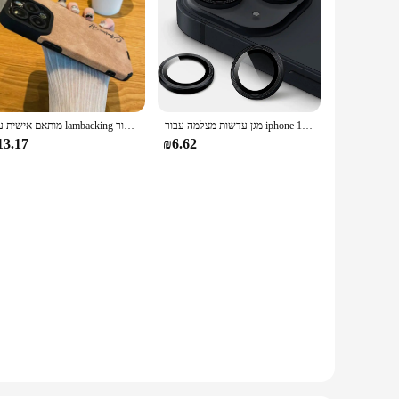
מגן עדשות מצלמה עבור iphone 15 פרו 14 פלוס 13 phipeone15 14pro 15pro 15 בתוספת הגנה זכוכית מחוסמת טיטניום כחול
מותאם אישית עור lambacking מקרה עבור iphone 16 15 14 13 12 11 pro שם מותאם אישית max 15 pro max
13.17
₪6.62