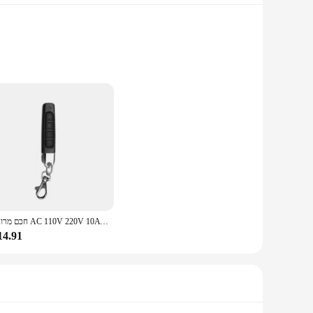
 daily routine. This advanced device allows you to control
ensures ease of use, while the high-frequency transmission
חכם מרובה AC 110V 220V 10A 433MHz 4CH 4 ערוץ אלחוטי ממסר RF שלט רחוק מתג מקלט + משדר
l transmitter with timer is a versatile addition to any home
urability and longevity. The timer function adds an extra
14.91
 available for sale, making it easy for you to offer a
ensures customer satisfaction. With this product, you can