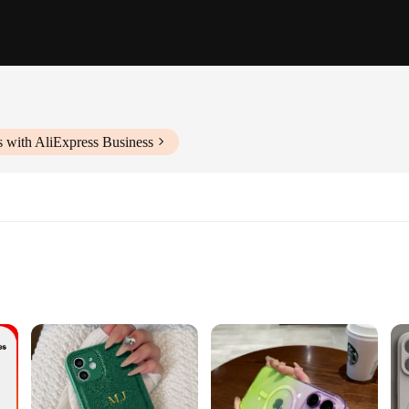
 with AliExpress Business
ansmission
e designed to simplify your life by providing centralized control over various 