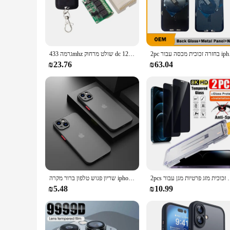
robust 15-channel capacity, allowing you to manage up to 15 
transmitter ensures seamless integration and operation. The 
**Effortless Scheduling and Automation**
The inclusion of a timer within this 15 channel transmitter e
ensuring that everything is ready when you are. The timer fe
2pc וכית מכסה עבור
גרמה 433mhz שולט מרחוק dc 12v 24v 10a אלחוטי מתג מקלט 4ch מודול מקלט 4 ערוץ ev1527 משדר rf
performance and reliable signal transmission ensure that yo
₪23.76
₪63.04
**Designed for Wholesale and Vendor Support**
This 15 channel transmitter with timer is not only a smart in
customers. The durable plastic construction ensures longevity
for those looking to streamline their home automation or prov
the growing demand for smart remote control solutions.
2pcs מסך זכוכית מזג פרטיות מגן עבור iphone
שריון פגוש טלפון ברור מקרה iphone 13 14 15 בתוספת 13 מיני fundfone15 pro מקסימום Bumper סיליקון רך קשה כיסוי capa
₪5.48
₪10.99