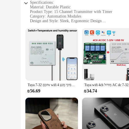
Specifications:
Material: Durable Plastic
Product Type: 15 Channel Transmitter with Timer
Category: Automation Modules
Design and Style: Sleek, Ergonomic Design
Usage and Purpose: Ideal for Home and Industrial Automati
Performance and Property: High-Frequency, Reliable Signal
Parts and Accessories: Includes 15 Channels and Timer Func
Features:
**Efficient Automation Solutions**
The 15 channel transmitter with timer is a versatile and esse
industrial settings. The sleek design not only looks professi
guarantee reliable performance, allowing for seamless contro
**Versatile and User-Friendly**
This automation module is designed to cater to a wide range 
perfect solution. The inclusion of a timer function adds an e
Tuya wifi 4ch ל
Tuya חכם 7-32v wifi 4 ערוץ ממסר עם טמפרטורה לחות חיישן מגע יבש פסיבי מגע rf433 alexa alice תואם
professionals and hobbyists, simplifying the process of set
₪56.69
₪34.74
**Reliable and Adaptable**
The 15 channel transmitter with timer is not just a tool; it's
accurately to commands. The modular design allows for easy i
suppliers, this product is a valuable asset for anyone looking