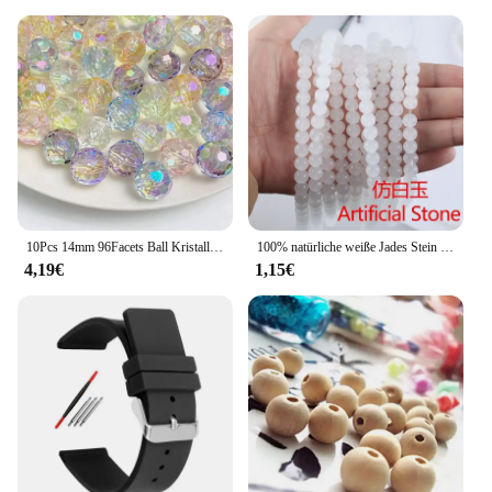
10Pcs 14mm 96Facets Ball Kristall Glas Runde Spacer Perle Großes Loch Für DIY Herstellung Von Schmuck Earing Accessorise hängende Dekoration
100% natürliche weiße Jades Stein runde Chalcedon lose Perlen 4 6 8 10 12 14mm DIY Handwerk Charms Perlen für die Schmuck herstellung
4,19€
1,15€