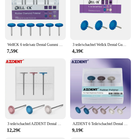
WellCK 6 teile/satz Dental Gummi Polierer Verbund Harz Polieren Diamant System RA Disc Kit 14mm Rad Spirale Flex Pinsel burs
3 teile/schachtel Wellck Dental Gummi polierer Verbund harz Polieren Diamant System Ra Scheibe 14mm Rad Kit Diamant Spiral Flex Bürste
7,59€
4,39€
3 teile/schachtel AZDENT Dental Composite Polieren Diamant System HP Disc 14mm Rad Zähne Polierer Kits Spirale Flex Pinsel Bohrer
AZDENT 6 Teile/schachtel Dental Composite Harz Polierscheibe Kit Spirale Flex Pinsel Bohrer Diamant System RA disc 14mm rad
12,29€
9,19€