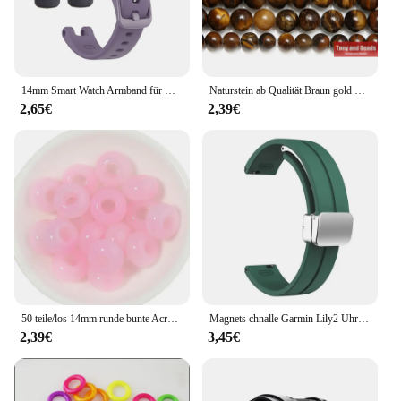
14mm Smart Watch Armband für Garmin Lilie Armband Armband Frauen weichen Silikon Sport Armband Garmin lily Uhr Zubehör
Naturstein ab Qualität Braun gold Farbe Tigerauge Achat runde lose Perlen 15 "Strang 3 4 6 8 10 12 14mm Pick größe
2,65€
2,39€
50 teile/los 14mm runde bunte Acryl perlen großes Loch Abstand halter lose Perlen für DIY Handwerk Ornament machen Kleidung finden Accesso
Magnets chnalle Garmin Lily2 Uhren armband Sport Universal Original Silikon 14mm atmungsaktives Silikon für Garmin Lilie 2 14mm
2,39€
3,45€