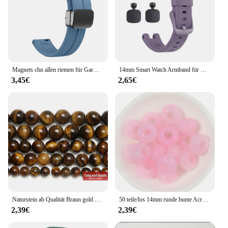
Magnets chn allen riemen für Garmin Lilie 2 Classic Band Outdoor Silikon Mann Armband Riemen Frauen Riemen für Garmin Lilie 2 14mm
14mm Smart Watch Armband für Garmin Lilie Armband Armband Frauen weichen Silikon Sport Armband Garmin lily Uhr Zubehör
3,45€
2,65€
Naturstein ab Qualität Braun gold Farbe Tigerauge Achat runde lose Perlen 15 "Strang 3 4 6 8 10 12 14mm Pick größe
50 teile/los 14mm runde bunte Acryl perlen großes Loch Abstand halter lose Perlen für DIY Handwerk Ornament machen Kleidung finden Accesso
2,39€
2,39€