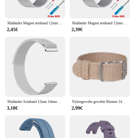
Mailänder Magnet armband 12mm 14mm 16mm 18mm 20mm 22mm 24mm Schlaufe für amazfit gtr gts Serie für huawei Uhr gt2 gt3 42 46mm
Mailänder Magnet armband 12mm 14mm 16mm 18mm 20mm 22mm 24mm Schlaufe für amazfit gtr gts Serie für huawei Uhr gt2 gt3 42 46mm
2,45€
2,39€
Mailänder Armband 12mm 14mm 16mm 18mm 20mm 22mm 24mm Universal Edelstahl Metall Uhren armband Armband schwarz Roségold
Nylongewebe gewebte Riemen 14mm 16mm 18mm 20mm 22mm Armband für Omega für Swatch MoonSwatch Männer Frauen Universal Sportarmband
3,10€
2,99€