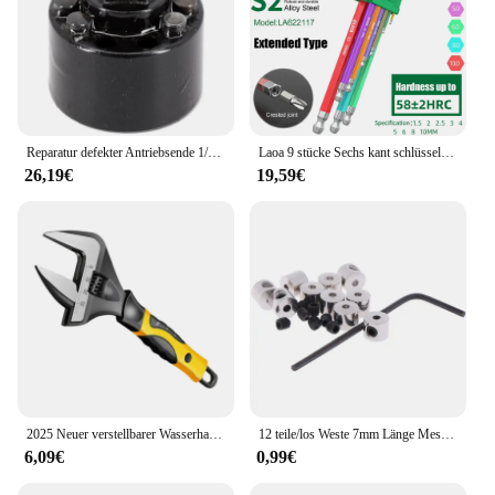
Reparatur defekter Antriebsende 1/4 Zoll Antriebs Amboss 2556-20 Ratschen-Kit 1/4 Zoll Antrieb Bürstenlose Technologie Schnurloses Design
Laoa 9 stücke Sechs kant schlüssel hängenden Schrauben dreher mit Schrauben dreher Bits Regenbogen Kugelkopf sechseckige Handwerkzeug
26,19€
19,59€
2025 Neuer verstellbarer Wasserhahnschlüssel für enge Räume unter der Spüle, Wasserhahn-Sanitärwerkzeug
12 teile/los Weste 7mm Länge Messing Pin Keeper Verriegelung Pin Backs Sparer Halter Inbus schlüssel Werkzeug
6,09€
0,99€