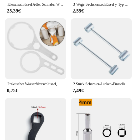
Klemmschlüssel Adler Schnabel Wasser Rohrzange Multifunktions Einstellbare Schraubenschlüssel Drücken Klemme Große Öffnung Sanitär Haushalts Werkzeuge
3-Wege-Sechskantschlüssel y-Typ Schraubens chl üssel Fahrrad Fahrrad Reparatur werkzeuge Trigeminus Inbus buchse Radfahren MTB Mountainbike Reparatur werkzeug
25,39€
2,55€
Praktischer Wasserfilterschlüssel, Flaschenschlüssel, Membrangehäuse, umgekehrter Kanister, Kunststoff für
2 Stück Scharnier-Lücken-Einstellschlüssel, Türscharnier-Reparaturwerkzeug, Scharnier-Lücken-Einstellschlüssel,
0,75€
7,49€