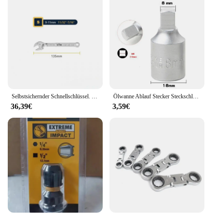
Selbstsichernder Schnellschlüssel. Selbsteinstellender Ratschenschlüssel mit verstellbarer Öffnung und doppeltem Verwendungszweck
Ölwanne Ablauf Stecker Steckschlüssel 3/8 Antrieb Auto Reparatur Getriebe Schraube Schraubenschlüssel Ölwanne Ablauf Stecker Steckschlüssel 3/8 Antrieb
36,39€
3,59€