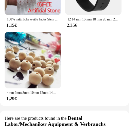
100% natürliche weiße Jades Stein runde Chalcedon lose Perlen 4 6 8 10 12 14mm DIY Handwerk Charms Perlen für die Schmuck herstellung
12 14 mm 16 mm 18 mm 20 mm 22 mm 24 mm Silikon-Uhrenarmband für Herren und Damen, Ersatzarmband aus weichem Gummi für Seiko für Huawei Watch Gt2/3/4
1,15€
2,35€
4mm 6mm 8mm 10mm 12mm 14mm 16mm 18mm 20mm 25mm 30mm 35mm 40mm Natur Farbe Runde Holz Perlen Für DIY Machen Zubehör K05013
1,29€
Dental
Here are the products found in the
Labor/Mechaniker Aquipment & Verbrauchs