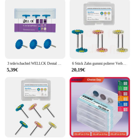
3 teile/schachtel WELLCK Dental Gummi Polierer Composite Harz Polieren Diamant System RA Disc 14mm Rad Kit Diamant Spirale Flex pinsel
6 Stück Zahn gummi polierer Verbund poliers cheibe Diamant poliers ystem Keramik poliers cheibe ra 14mm Spiral flex bürste
5,39€
20,19€