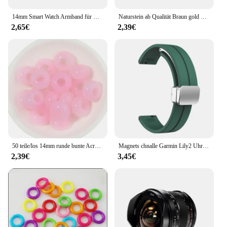
14mm Smart Watch Armband für Garmin Lilie Armband Armband Frauen weichen Silikon Sport Armband Garmin lily Uhr Zubehör
Naturstein ab Qualität Braun gold Farbe Tigerauge Achat runde lose Perlen 15 "Strang 3 4 6 8 10 12 14mm Pick größe
2,65€
2,39€
50 teile/los 14mm runde bunte Acryl perlen großes Loch Abstand halter lose Perlen für DIY Handwerk Ornament machen Kleidung finden Accesso
Magnets chnalle Garmin Lily2 Uhren armband Sport Universal Original Silikon 14mm atmungsaktives Silikon für Garmin Lilie 2 14mm
2,39€
3,45€