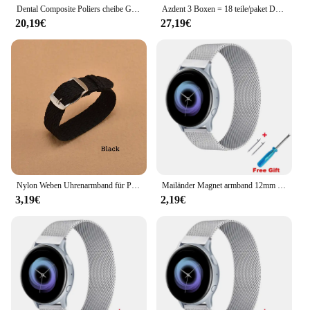
Dental Composite Poliers cheibe Gummi polierer Keramik Poliers cheibe Kit 3-Stufen-Poliersystem ra 14mm Spiral Flex Bürsten werkzeuge
Azdent 3 Boxen = 18 teile/paket Dental Composite Harz Poliers cheibe Kit Spiral Flex Bürste Bohrer Diamant System Ra Scheibe 14mm Rad
20,19€
27,19€
Nylon Weben Uhrenarmband für Perlon Armband Armband Frauen Männer Armband Uhr Zubehör 14mm 16mm 18mm 20mm 22mm Sport Band
Mailänder Magnet armband 12mm 14mm 16mm 18mm 20mm 22mm 24mm Schlaufe für amazfit gtr gts Serie für huawei Uhr gt2 gt3 42 46mm
3,19€
2,19€