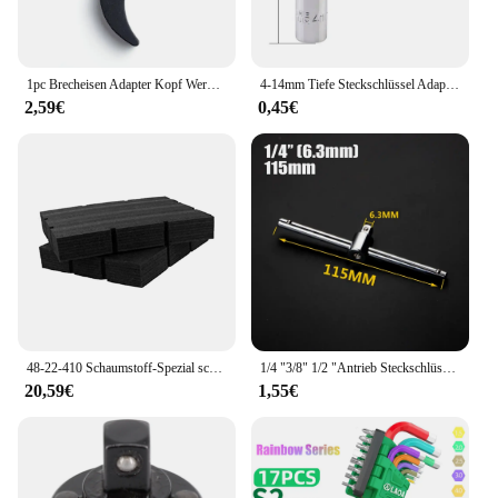
1pc Brecheisen Adapter Kopf Werkzeug Entfernung Gabelschlüssel Extra-Starke Hebeln Bar Heavy Duty 1/2 3/8 Breaker bar Für Heben Neugierigen
4-14mm Tiefe Steckschlüssel Adapter 1 4 zoll Lange Hex Steckschlüssel Köpfe Ratsche Werkzeug Konverter Hand Werkzeuge für Treiber Und Steckschlüssel
2,59€
0,45€
48-22-410 Schaumstoff-Spezial schubladen einsätze für Verpackungs schubladen werkzeug kästen zum Verpacken von Schaumstoffe in sätzen
1/4 "3/8" 1/2 "Antrieb Steckschlüssel Verlängerung Schiebe T Bar Buchse Adapter Schiebe Stange Auto Reparatur Werkzeuge Verlängert schiebe Stange
20,59€
1,55€