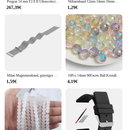
Pergear 14 mm F2.8 II Ultraweitwinkel-Handobjektiv, Vollformat, L-Mount, Sony E-Mount, Nikon Z-Mount, Canon RF-Mount, spiegellose Kamera
Webarmband 12mm 14mm 16mm 18mm 20mm 22mm 24mm Sportuhrenarmband Stoff Nylon Uhrenarmband Stahlschnalle Gürtel Uhrenarmbänder
267,39€
1,29€
Milan Magnetarmband, günstiges Uhren-Lazy-Armband mit Metallgeflechtarmband, 14 mm, 16 mm, 18, 20, 22
10Pcs 14mm 96Facets Ball Kristall Glas Runde Spacer Perle Großes Loch Für DIY Herstellung Von Schmuck Earing Accessorise hängende Dekoration
1,59€
4,19€