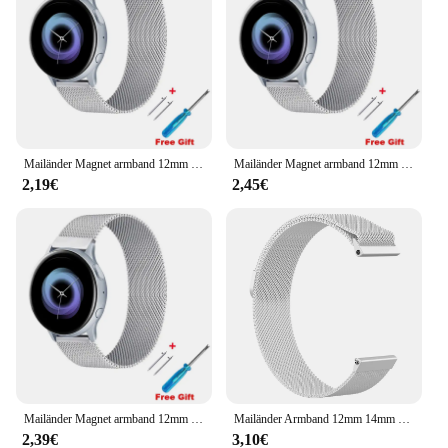
durability and flexibility that is unmatched in the
industry. The 14mm flex design ensures that the
equipment can be easily manipulated, providing
dental professionals with the precision they need
for intricate tasks. Whether you're a dental
laboratory technician or a mechanical engineer, this
equipment is tailored to enhance your workflow and
deliver superior results.
Mailänder Magnet armband 12mm 14mm 16mm 18mm 20mm 22mm 24mm Schlaufe für amazfit gtr gts Serie für huawei Uhr gt2 gt3 42 46mm
Mailänder Magnet armband 12mm 14mm 16mm 18mm 20mm 22mm 24mm Schlaufe für amazfit gtr gts Serie für huawei Uhr gt2 gt3 42 46mm
2,19€
2,45€
**Versatile and Reliable**
The 14mm flex dental equipment is not just about
precision; it's also about reliability. The lightweight
nature of the equipment makes it easy to handle for
extended periods, reducing fatigue and increasing
productivity. The flexibility of the equipment allows
for a wide range of applications, from delicate
dental procedures to robust mechanical work. The
durability of the material ensures that the equipment
withstands the rigors of daily use, making it a
valuable addition to any dental or mechanical
workspace.
Mailänder Magnet armband 12mm 14mm 16mm 18mm 20mm 22mm 24mm Schlaufe für amazfit gtr gts Serie für huawei Uhr gt2 gt3 42 46mm
Mailänder Armband 12mm 14mm 16mm 18mm 20mm 22mm 24mm Universal Edelstahl Metall Uhren armband Armband schwarz Roségold
2,39€
3,10€