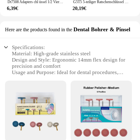
Dt7508 Adapters chl üssel 1/2 Vierkant schrauben dreher 1/4 Sechs kant schrauben dreher Maschinen schlüssel adapter
G5T5 5-teiliger Ratschenschlüssel mit flexiblem Kopf, Doppelgelenk, langer metrischer Ratschenschlüssel, Autoschlüssel für
6,39€
20,19€
Dental Bohrer & Pinsel
Here are the products found in the
Specifications:
Material: High-grade stainless steel
Design and Style: Ergonomic 14mm flex design for
precision and comfort
Usage and Purpose: Ideal for dental procedures,
including root canal treatments
Performance and Property: Superior flexibility and
durability
Parts and Accessories: Includes a Bohrer and Pinsel
set for versatile use
Shape or Size or Weight or Quantity: Compact and
lightweight for ease of handling
Features:
**Precision and Comfort in Dental Care**