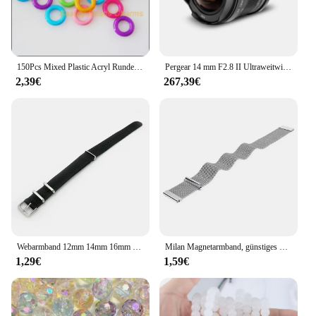
150Pcs Mixed Plastic Acryl Runde Kreis Spacer Perlen Charms 14mm
Pergear 14 mm F2.8 II Ultraweitwinkel-Handobjektiv, Vollformat, L-Mount, Sony E-Mount, Nikon Z-Mount, Canon RF-Mount, spiegellose Kamera
2,39€
267,39€
Webarmband 12mm 14mm 16mm 18mm 20mm 22mm 24mm Sportuhrenarmband Stoff Nylon Uhrenarmband Stahlschnalle Gürtel Uhrenarmbänder
Milan Magnetarmband, günstiges Uhren-Lazy-Armband mit Metallgeflechtarmband, 14 mm, 16 mm, 18, 20, 22
1,29€
1,59€