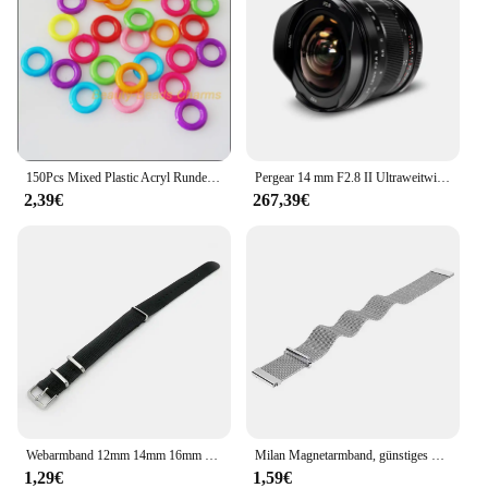
150Pcs Mixed Plastic Acryl Runde Kreis Spacer Perlen Charms 14mm
Pergear 14 mm F2.8 II Ultraweitwinkel-Handobjektiv, Vollformat, L-Mount, Sony E-Mount, Nikon Z-Mount, Canon RF-Mount, spiegellose Kamera
2,39€
267,39€
Webarmband 12mm 14mm 16mm 18mm 20mm 22mm 24mm Sportuhrenarmband Stoff Nylon Uhrenarmband Stahlschnalle Gürtel Uhrenarmbänder
Milan Magnetarmband, günstiges Uhren-Lazy-Armband mit Metallgeflechtarmband, 14 mm, 16 mm, 18, 20, 22
1,29€
1,59€