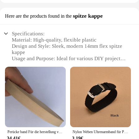
spitze kappe
Here are the products found in the
Specifications:
Material: High-quality, flexible plastic
Design and Style: Sleek, modern 14mm flex spitze
kappe
Usage and Purpose: Ideal for various DIY projects
and crafting
Shape or Size: Compact and versatile 14mm
diameter
Performance and Property: Durable and resistant to
wear
Parts and Accessories: Available in sets for
convenience
Features:
|Wholesale|
Perücke band Für die herstellung von Perücken Spandex Gürtel Trim Nähen/Band Kleidung Flex Nähen Material Elastische 50 yards/Roll und breite ist 14mm
Nylon Weben Uhrenarmband für Perlon Armband Armband Frauen Männer Armband Uhr Zubehör 14mm 16mm 18mm 20mm 22mm Sport Band
**Versatile Crafting Companion**
34,41€
3,19€