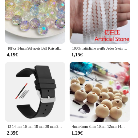
10Pcs 14mm 96Facets Ball Kristall Glas Runde Spacer Perle Großes Loch Für DIY Herstellung Von Schmuck Earing Accessorise hängende Dekoration
100% natürliche weiße Jades Stein runde Chalcedon lose Perlen 4 6 8 10 12 14mm DIY Handwerk Charms Perlen für die Schmuck herstellung
4,19€
1,15€
12 14 mm 16 mm 18 mm 20 mm 22 mm 24 mm Silikon-Uhrenarmband für Herren und Damen, Ersatzarmband aus weichem Gummi für Seiko für Huawei Watch Gt2/3/4
4mm 6mm 8mm 10mm 12mm 14mm 16mm 18mm 20mm 25mm 30mm 35mm 40mm Natur Farbe Runde Holz Perlen Für DIY Machen Zubehör K05013
2,35€
1,29€