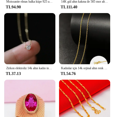
Moissanite elmas halka küpe 925 ayar gümüş Piercing sertifikalı japon balığı kemikler yaprak küpe 14k kadınlar kız takı için
14K gül altın kakma ile 585 mor altın kolye kaplama kare kırmızı Gem kolye zarif klavikula zinciri düğün takısı
TL94.90
TL111.40
Zirkon elektroliz 14k altın kadın ince tarzı ile S925 gümüş kolye seti
Kadınlar için 14k orjinal altın renk kolye zinciri kutusu zincir yılan kemik/yıldızlı/çapraz zincir 18 inç kolye güzel takı hediyeler
TL37.13
TL54.76