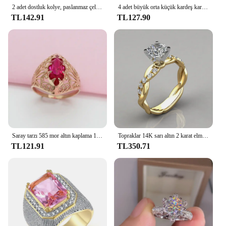
2 adet dostluk kolye, paslanmaz çelik BFF dostluk eşleşen bulmaca kolye kolye, uzun mesafe hediyeler kadın erkek için
4 adet büyük orta küçük kardeş kardeş kolye Set kırık kalp bulmaca bir yavrularını bebek çocuk Famliy bağlantı dikiş takı
TL142.91
TL127.90
Saray tarzı 585 mor altın kaplama 14K gül altın markiz şekli yakut yüzük kadınlar için gösterişli Hollow zarif düğün takısı
Topraklar 14K sarı altın 2 karat elmas yüzük kadınlar için 2021 moda saf takı Bizuteria taş Anillos De alyanslar
TL121.91
TL350.71