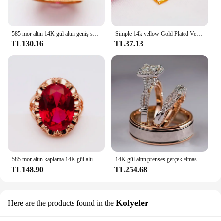
585 mor altın 14K gül altın geniş sürüm yakut boyutlandırılabilir yüzükler kadınlar için benzersiz işçilik muhteşem lüks takı hediye
Simple 14k yellow Gold Plated Versatile Necklaces for women Fashion Clavicle Chainnot fade Wedding Anniversary High Jewelry Gift
TL130.16
TL37.13
585 mor altın kaplama 14K gül altın kakma oval yakut yüzükler kadınlar için açılış yaratıcı mahkemesi tarzı klasik parti takı
14K gül altın prenses gerçek elmas yüzük kadınlar için Anillos Mujer Bizuteria taş Femme elmas takı seti gül altın yüzük
TL148.90
TL254.68
Kolyeler
Here are the products found in the