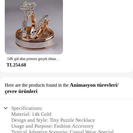
14K gül altın prenses gerçek elmas yüzük kadınlar için Anillos Mujer Bizuteria taş Femme elmas takı seti gül altın yüzük
TL254.68
Animasyon türevleri/
Here are the products found in the
çevre ürünleri
Specifications:
Material: 14k Gold
Design and Style: Tiny Puzzle Necklace
Usage and Purpose: Fashion Accessory
Typical Adaptive Scenario: Casual Wear, Special