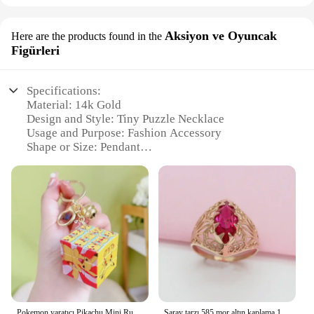
Aksiyon ve Oyuncak
Here are the products found in the
Figürleri
Specifications:
Material: 14k Gold
Design and Style: Tiny Puzzle Necklace
Usage and Purpose: Fashion Accessory
Shape or Size: Pendant
Performance and Property: Durable, Hypoallergenic
Parts and Accessories: Comes with a chain
Features:
**Elegant Craftsmanship and Timeless Design**
The 14k Gold Tiny Puzzle Necklace is a testament
to exquisite craftsmanship and timeless design.
Meticulously crafted from high-quality 14k gold,
this necklace is not just a piece of jewelry but a
statement of elegance. The tiny puzzle motif adds a
playful twist to the classic pendant, making it a
Pokemon yaratıcı Pikachu Mini Rubik küp anahtarlık kolye sevimli araba çift okul çantası kolye düşünme karikatür bulmaca oyuncak hediye
Saray tarzı 585 mor altın kaplama 14K gül altın markiz şekli yakut yüzük kadınlar için gösterişli Hollow zarif düğün takısı