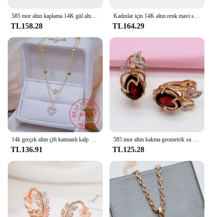
585 mor altın kaplama 14K gül altın yaratıcı yeni işık lüks kaplumbağa takı setleri kadınlar için kristaller küpe yüzük kolye
Kadınlar için 14K altın renk mavi safir yüzük düğün takısı elmas tarzı yüzük kırmızı taş yakut gül yüzük ücretsiz kargo
TL158.28
TL164.29
14k gerçek altın çift katmanlı kalp kolye parlayan Bling AAA zirkon kadın klavikula zinciri zarif Charm düğün kolye takı
585 mor altın kakma geometrik su damlası yakut küpe kadınlar için 14K gül altın kaplama kristal kelebek kulak toka takı
TL136.91
TL125.28