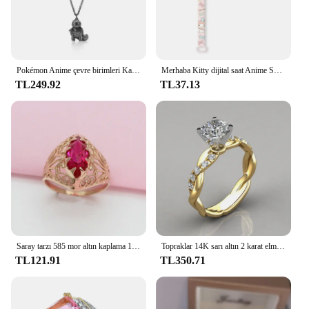
Pokémon Anime çevre birimleri Kawaii Pikachu Charmander Jigglypuff Mewtwo zaman kapsülü serisi plato Relic özgünlük kolye
Merhaba Kitty dijital saat Anime Sanrio melodi öğrenci silikon elektronik LED bileklik çocuklar bulmaca oyuncaklar çocuk doğum günü hediyeleri
TL249.92
TL37.13
Saray tarzı 585 mor altın kaplama 14K gül altın markiz şekli yakut yüzük kadınlar için gösterişli Hollow zarif düğün takısı
Topraklar 14K sarı altın 2 karat elmas yüzük kadınlar için 2021 moda saf takı Bizuteria taş Anillos De alyanslar
TL121.91
TL350.71