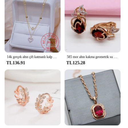
14k gerçek altın çift katmanlı kalp kolye parlayan Bling AAA zirkon kadın klavikula zinciri zarif Charm düğün kolye takı
585 mor altın kakma geometrik su damlası yakut küpe kadınlar için 14K gül altın kaplama kristal kelebek kulak toka takı
TL136.91
TL125.28