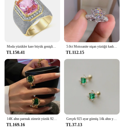
Moda yüzükler kare büyük genişlik Signet yüzükler 14K altın renk adam parmak kübik zirkonya büyük taş erkekler yüzük takı anel yeni
5.0ct Moissanite nişan yüzüğü kadınlar 14K beyaz altın kaplama Lab elmas yüzük gümüş alyanslar güzel takı
TL150.41
TL112.15
14K altın parmak zümrüt yüzük 925 ayar gümüş düğün band yüzükler kadınlar için söz nişan takı doğum günü hediyesi
Gerçek 925 ayar gümüş 14k altın yeşil zirkon küçük damızlık küpe kadınlar takı para 925 yenilikler için 2023 eğilim satmak
TL169.16
TL37.13