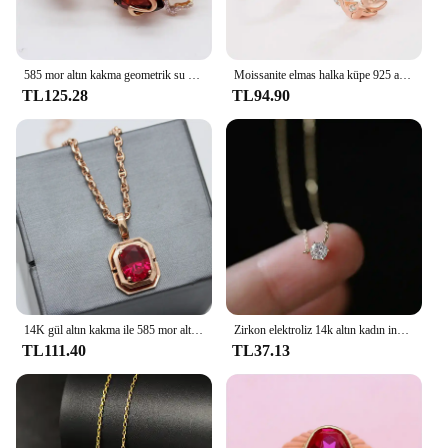
585 mor altın kakma geometrik su damlası yakut küpe kadınlar için 14K gül altın kaplama kristal kelebek kulak toka takı
Moissanite elmas halka küpe 925 ayar gümüş Piercing sertifikalı japon balığı kemikler yaprak küpe 14k kadınlar kız takı için
TL125.28
TL94.90
14K gül altın kakma ile 585 mor altın kolye kaplama kare kırmızı Gem kolye zarif klavikula zinciri düğün takısı
Zirkon elektroliz 14k altın kadın ince tarzı ile S925 gümüş kolye seti
TL111.40
TL37.13