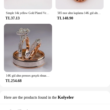
Simple 14k yellow Gold Plated Versatile Necklaces for women Fashion Clavicle Chainnot fade Wedding Anniversary High Jewelry Gift
585 mor altın kaplama 14K gül altın kakma oval yakut yüzükler kadınlar için açılış yaratıcı mahkemesi tarzı klasik parti takı
TL37.13
TL148.90
14K gül altın prenses gerçek elmas yüzük kadınlar için Anillos Mujer Bizuteria taş Femme elmas takı seti gül altın yüzük
TL254.68
Kolyeler
Here are the products found in the