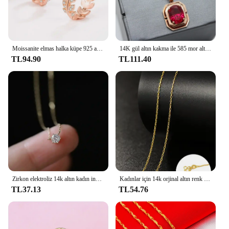
Moissanite elmas halka küpe 925 ayar gümüş Piercing sertifikalı japon balığı kemikler yaprak küpe 14k kadınlar kız takı için
14K gül altın kakma ile 585 mor altın kolye kaplama kare kırmızı Gem kolye zarif klavikula zinciri düğün takısı
TL94.90
TL111.40
Zirkon elektroliz 14k altın kadın ince tarzı ile S925 gümüş kolye seti
Kadınlar için 14k orjinal altın renk kolye zinciri kutusu zincir yılan kemik/yıldızlı/çapraz zincir 18 inç kolye güzel takı hediyeler
TL37.13
TL54.76