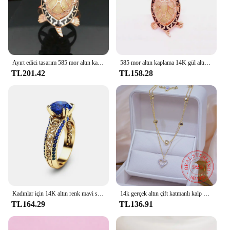
Ayırt edici tasarım 585 mor altın kaplama 14K gül altın kaplumbağa yüzükler kadınlar için moda charm yüksek seviye takı açabilirsiniz
585 mor altın kaplama 14K gül altın yaratıcı yeni işık lüks kaplumbağa takı setleri kadınlar için kristaller küpe yüzük kolye
TL201.42
TL158.28
Kadınlar için 14K altın renk mavi safir yüzük düğün takısı elmas tarzı yüzük kırmızı taş yakut gül yüzük ücretsiz kargo
14k gerçek altın çift katmanlı kalp kolye parlayan Bling AAA zirkon kadın klavikula zinciri zarif Charm düğün kolye takı
TL164.29
TL136.91