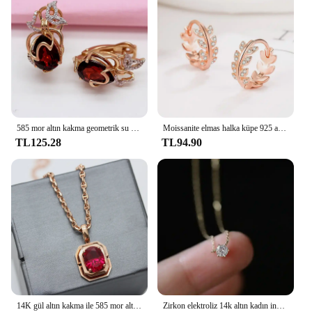
585 mor altın kakma geometrik su damlası yakut küpe kadınlar için 14K gül altın kaplama kristal kelebek kulak toka takı
Moissanite elmas halka küpe 925 ayar gümüş Piercing sertifikalı japon balığı kemikler yaprak küpe 14k kadınlar kız takı için
TL125.28
TL94.90
14K gül altın kakma ile 585 mor altın kolye kaplama kare kırmızı Gem kolye zarif klavikula zinciri düğün takısı
Zirkon elektroliz 14k altın kadın ince tarzı ile S925 gümüş kolye seti