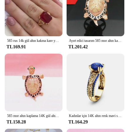
585 rus 14k gül altın kakma kare yakut yüzük kadınlar açık lüks zarif klasik nişan takı anneler günü hediye
Ayırt edici tasarım 585 mor altın kaplama 14K gül altın kaplumbağa yüzükler kadınlar için moda charm yüksek seviye takı açabilirsiniz
TL169.91
TL201.42
585 mor altın kaplama 14K gül altın yaratıcı yeni işık lüks kaplumbağa takı setleri kadınlar için kristaller küpe yüzük kolye
Kadınlar için 14K altın renk mavi safir yüzük düğün takısı elmas tarzı yüzük kırmızı taş yakut gül yüzük ücretsiz kargo
TL158.28
TL164.29