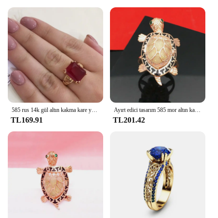
585 rus 14k gül altın kakma kare yakut yüzük kadınlar açık lüks zarif klasik nişan takı anneler günü hediye
Ayırt edici tasarım 585 mor altın kaplama 14K gül altın kaplumbağa yüzükler kadınlar için moda charm yüksek seviye takı açabilirsiniz
TL169.91
TL201.42