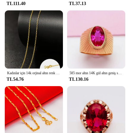
TL111.40
TL37.13
Kadınlar için 14k orjinal altın renk kolye zinciri kutusu zincir yılan kemik/yıldızlı/çapraz zincir 18 inç kolye güzel takı hediyeler
585 mor altın 14K gül altın geniş sürüm yakut boyutlandırılabilir yüzükler kadınlar için benzersiz işçilik muhteşem lüks takı hediye
TL54.76
TL130.16