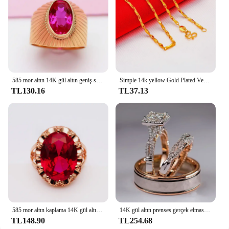
585 mor altın 14K gül altın geniş sürüm yakut boyutlandırılabilir yüzükler kadınlar için benzersiz işçilik muhteşem lüks takı hediye
Simple 14k yellow Gold Plated Versatile Necklaces for women Fashion Clavicle Chainnot fade Wedding Anniversary High Jewelry Gift
TL130.16
TL37.13
585 mor altın kaplama 14K gül altın kakma oval yakut yüzükler kadınlar için açılış yaratıcı mahkemesi tarzı klasik parti takı
14K gül altın prenses gerçek elmas yüzük kadınlar için Anillos Mujer Bizuteria taş Femme elmas takı seti gül altın yüzük
TL148.90
TL254.68