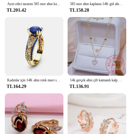
Ayırt edici tasarım 585 mor altın kaplama 14K gül altın kaplumbağa yüzükler kadınlar için moda charm yüksek seviye takı açabilirsiniz
585 mor altın kaplama 14K gül altın yaratıcı yeni işık lüks kaplumbağa takı setleri kadınlar için kristaller küpe yüzük kolye
TL201.42
TL158.28
Kadınlar için 14K altın renk mavi safir yüzük düğün takısı elmas tarzı yüzük kırmızı taş yakut gül yüzük ücretsiz kargo
14k gerçek altın çift katmanlı kalp kolye parlayan Bling AAA zirkon kadın klavikula zinciri zarif Charm düğün kolye takı
TL164.29
TL136.91