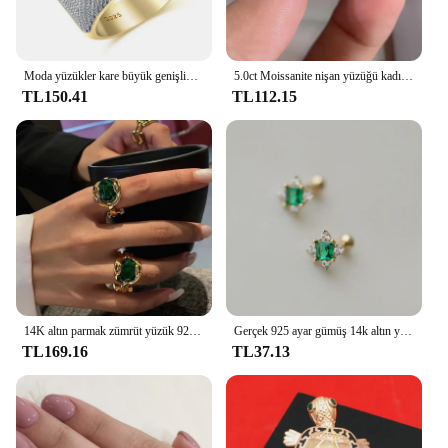
Moda yüzükler kare büyük genişlik Signet yüzükler 14K altın renk adam parmak kübik zirkonya büyük taş erkekler yüzük takı anel yeni
5.0ct Moissanite nişan yüzüğü kadınlar 14K beyaz altın kaplama Lab elmas yüzük gümüş alyanslar güzel takı
TL150.41
TL112.15
14K altın parmak zümrüt yüzük 925 ayar gümüş düğün band yüzükler kadınlar için söz nişan takı doğum günü hediyesi
Gerçek 925 ayar gümüş 14k altın yeşil zirkon küçük damızlık küpe kadınlar takı para 925 yenilikler için 2023 eğilim satmak
TL169.16
TL37.13