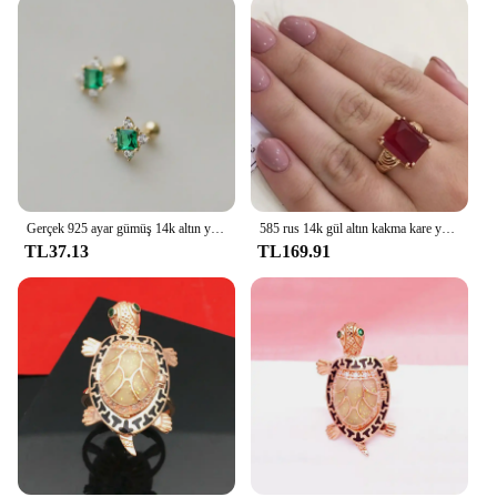
wardrobe. Whether you're dressing up for a
wedding, a date, or simply looking to elevate your
daily look, this necklace is the perfect accessory to
complete your ensemble.
Gerçek 925 ayar gümüş 14k altın yeşil zirkon küçük damızlık küpe kadınlar takı para 925 yenilikler için 2023 eğilim satmak
585 rus 14k gül altın kakma kare yakut yüzük kadınlar açık lüks zarif klasik nişan takı anneler günü hediye
TL37.13
TL169.91