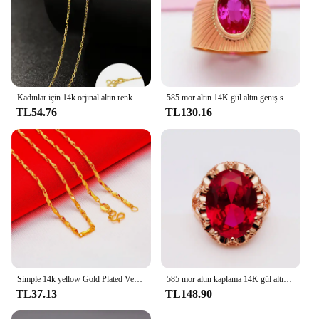
Kadınlar için 14k orjinal altın renk kolye zinciri kutusu zincir yılan kemik/yıldızlı/çapraz zincir 18 inç kolye güzel takı hediyeler
585 mor altın 14K gül altın geniş sürüm yakut boyutlandırılabilir yüzükler kadınlar için benzersiz işçilik muhteşem lüks takı hediye
TL54.76
TL130.16
Simple 14k yellow Gold Plated Versatile Necklaces for women Fashion Clavicle Chainnot fade Wedding Anniversary High Jewelry Gift
585 mor altın kaplama 14K gül altın kakma oval yakut yüzükler kadınlar için açılış yaratıcı mahkemesi tarzı klasik parti takı
TL37.13
TL148.90