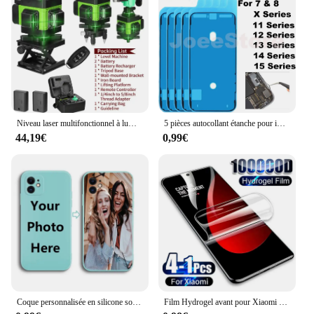
combined with its appealing design, make it an
irresistible product for sale. Whether you're a
beauty professional or a retailer, this set is sure to
meet the needs of your clients and boost your
business.
Niveau laser multifonctionnel à lumière verte 12/16 lignes 3 °/4D, machine à nivellement automatique, batterie au lithium, outil de descente, autocollant mural au sol niveau laser laser puissant laser niveaux tools
5 pièces autocollant étanche pour iPhone 14 13 12 11 15 XS Pro Max X XR 8 7 Plus 3M joint adhésif pré-coupé LCD écran cadre bande colle
44,19€
0,99€
Coque personnalisée en silicone souple pour iPhone, coque personnalisée, photo ou texte, cadeau de vacances ou d'anniversaire, 16, 15, 14, 13, 12, 11, X
Film Hydrogel avant pour Xiaomi Mi 14 Ultra 14t 13t 13 Pro 12 12s Lite 12t 12X, protecteur d'écran HD souple, accessoires de téléphone, 4 à 1 pièces