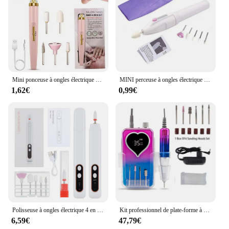
Mini ponceuse à ongles électrique USB, 5 en 1, machine à polir les ongles, lime avec lumière, portable, art de la manucure
MINI perceuse à ongles électrique professionnelle 5 en 1, Kit de manucure et pédicure, meulage, polissage, Nail Art, lime de ponçage, stylo, outils
1,62€
0,99€
Polisseuse à ongles électrique 4 en 1, forets, coupe-ongles pour Gel acrylique, meulage, polissage, lime de ponçage pour Nail Art, usage domestique
Kit professionnel de plate-forme à ongles, lime à ongles électrique Portable et Rechargeable, 35000 tr/min, pour vernis de manucure et pédicure en Gel acrylique
6,59€
47,79€