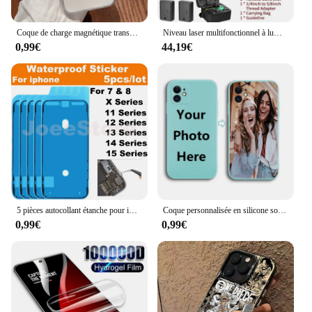
Coque de charge magnétique transparente sans fil pour Magesafe, coque PC antichoc, iPhone 11 12 13 14 15 16 Pro Max Plus Mini X 7 8
Niveau laser multifonctionnel à lumière verte 12/16 lignes 3 °/4D, machine à nivellement automatique, batterie au lithium, outil de descente, autocollant mural au sol niveau laser laser puissant laser niveaux tools
0,99€
44,19€
5 pièces autocollant étanche pour iPhone 14 13 12 11 15 XS Pro Max X XR 8 7 Plus 3M joint adhésif pré-coupé LCD écran cadre bande colle
Coque personnalisée en silicone souple pour iPhone, coque personnalisée, photo ou texte, cadeau de vacances ou d'anniversaire, 16, 15, 14, 13, 12, 11, X
0,99€
0,99€