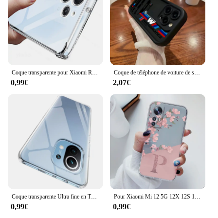
Coque transparente pour Xiaomi Redmi 12 12c Note 12s 12 Pro 12r 12t Note12 Pro Plus + 12 C, housse de téléphone en Silicone souple antichoc épaisse
Coque de téléphone de voiture de sport de luxe, étui arrière en TPU souple pour iPhone 16 15 14 13 12 11 Pro Max Mini XR XS X 7 8 6 6s Plus
0,99€
2,07€
Coque transparente Ultra fine en TPU pour Xiaomi Mi 10T Pro 11 11i 11T Mi11 lite NE 5G 12 12T 12S 12X 13 Pro 10 lite 10s
Pour Xiaomi Mi 12 5G 12X 12S 12 Lite Coque de téléphone souple mince luxe A-Z lettres couverture Funda pare-chocs pour Xiaomi 12 Coque transparente
0,99€
0,99€