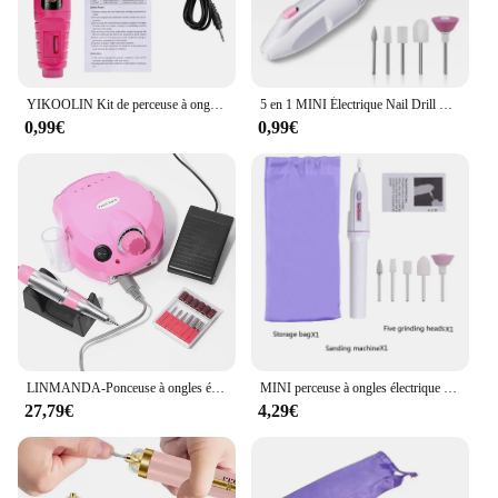
size and lightweight design make it easy to store
and transport, making it a perfect companion for on-
the-go touch-ups or for use in a busy salon
environment.
YIKOOLIN Kit de perceuse à ongles acrylique lime à ongles électrique 20000 tr/min forets à ongles électriques portables dissolvant de Gel outils pour ongles
5 en 1 MINI Électrique Nail Drill Kit Manucure Pédicure Broyage Polissage Nail Art Ponçage Fichier Stylo Outils Machine
**A Tool for Every Need**
0,99€
0,99€
This 12 en 1 Lime à Ongles Electrique is not just a
nail file; it's a complete nail care system. The
multiple attachments allow you to perform a range
of tasks, from gentle buffing to intense shaping,
ensuring that your nails are left smooth, polished,
and healthy. The set is designed to cater to all nail
types and sizes, making it a versatile tool for
anyone looking to maintain their nail health and
appearance. Whether you're prepping for a special
occasion or simply maintaining your daily routine,
this set has got you covered.
LINMANDA-Ponceuse à ongles électrique professionnelle, 35000 tr/min, lime
MINI perceuse à ongles électrique professionnelle 5 en 1, Kit de manucure et pédicure, meulage, polissage, Nail Art, lime de ponçage, stylo, outils
27,79€
4,29€