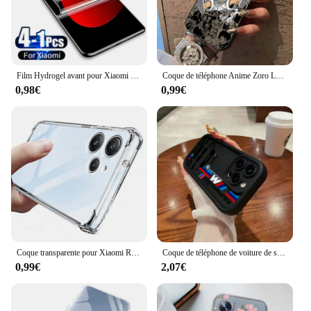
Film Hydrogel avant pour Xiaomi Mi 14 Ultra 14t 13t 13 Pro 12 12s Lite 12t 12X, protecteur d'écran HD souple, accessoires de téléphone, 4 à 1 pièces
Coque de téléphone Anime Zoro Luffy, étui mat Anti-chute pour iPhone 16 15 14 13 12 11 mini Pro Max X XR XSMAX 8 Plus, pièces en P
0,98€
0,99€
Coque transparente pour Xiaomi Redmi 12 12c Note 12s 12 Pro 12r 12t Note12 Pro Plus + 12 C, housse de téléphone en Silicone souple antichoc épaisse
Coque de téléphone de voiture de sport de luxe, étui arrière en TPU souple pour iPhone 16 15 14 13 12 11 Pro Max Mini XR XS X 7 8 6 6s Plus
0,99€
2,07€