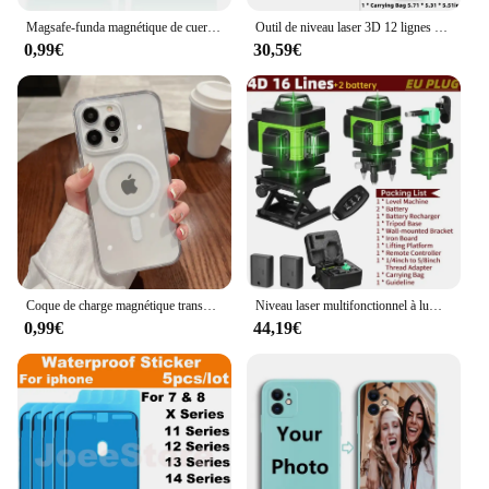
Magsafe-funda magnétique de cuero pour iPhone, carcasa de lujo con tarjetero para modelos 13, 12, 16, 14 Pro Max, 15Pro, S24
Outil de niveau laser 3D 12 lignes avec fonction de nivellement automatique, 360 lignes horizontales verticales, utilisation et étalonnage de la construction
0,99€
30,59€
Coque de charge magnétique transparente sans fil pour Magesafe, coque PC antichoc, iPhone 11 12 13 14 15 16 Pro Max Plus Mini X 7 8
Niveau laser multifonctionnel à lumière verte 12/16 lignes 3 °/4D, machine à nivellement automatique, batterie au lithium, outil de descente, autocollant mural au sol niveau laser laser puissant laser niveaux tools
0,99€
44,19€