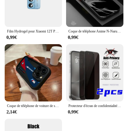
Film Hydrogel pour Xiaomi 12T Pro 12 Lite 12s Ultra protecteur de Gel d'écran/Film de couverture arrière/verre de sécurité d'objectif pour Xiaomi12T Xiaomi12
Coque de téléphone Anime N-Naruto, coque souple pour iPhone 14 15 16 Pro Max Plus 12 13 11 Pro Max SE 7 8 Poly XS 12 Mini 256
0,99€
0,99€
Coque de téléphone de voiture de sport de luxe, étui arrière en TPU souple pour iPhone 16 15 14 13 12 11 Pro Max Mini XR XS X 7 8 6 6s Plus
Protecteur d'écran de confidentialité, 2 pièces, pour iPhone 16 15 14 Pro Max 11 12 13 Pro Mini revêtement hydrophobe, verre trempé haute définition
2,14€
0,99€