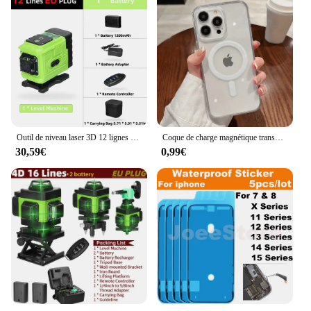
Outil de niveau laser 3D 12 lignes avec fonction de nivellement automatique, 360 lignes horizontales verticales, utilisation et étalonnage de la construction
Coque de charge magnétique transparente sans fil pour Magesafe, coque PC antichoc, iPhone 11 12 13 14 15 16 Pro Max Plus Mini X 7 8
30,59€
0,99€