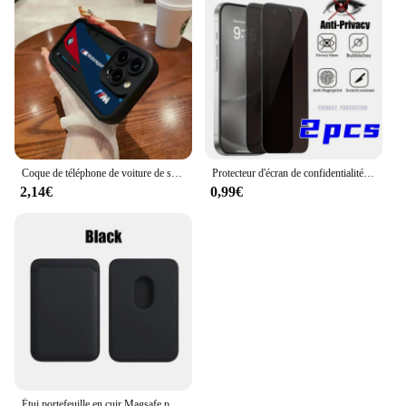
Coque de téléphone de voiture de sport de luxe, étui arrière en TPU souple pour iPhone 16 15 14 13 12 11 Pro Max Mini XR XS X 7 8 6 6s Plus
Protecteur d'écran de confidentialité, 2 pièces, pour iPhone 16 15 14 Pro Max 11 12 13 Pro Mini revêtement hydrophobe, verre trempé haute définition
2,14€
0,99€
Étui portefeuille en cuir Magsafe pour iPhone, porte-cartes avec aimant MagSafe, compatible avec iPhone 15 Pro Max, 14, 13, 12