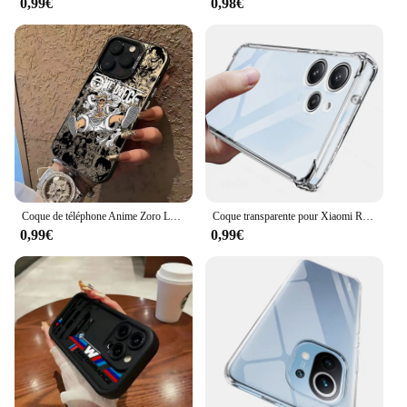
0,99€
0,98€
Coque de téléphone Anime Zoro Luffy, étui mat Anti-chute pour iPhone 16 15 14 13 12 11 mini Pro Max X XR XSMAX 8 Plus, pièces en P
Coque transparente pour Xiaomi Redmi 12 12c Note 12s 12 Pro 12r 12t Note12 Pro Plus + 12 C, housse de téléphone en Silicone souple antichoc épaisse
0,99€
0,99€