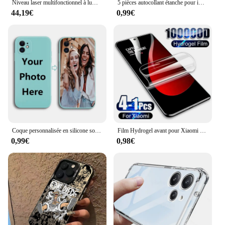
Niveau laser multifonctionnel à lumière verte 12/16 lignes 3 °/4D, machine à nivellement automatique, batterie au lithium, outil de descente, autocollant mural au sol niveau laser laser puissant laser niveaux tools
5 pièces autocollant étanche pour iPhone 14 13 12 11 15 XS Pro Max X XR 8 7 Plus 3M joint adhésif pré-coupé LCD écran cadre bande colle
44,19€
0,99€
Coque personnalisée en silicone souple pour iPhone, coque personnalisée, photo ou texte, cadeau de vacances ou d'anniversaire, 16, 15, 14, 13, 12, 11, X
Film Hydrogel avant pour Xiaomi Mi 14 Ultra 14t 13t 13 Pro 12 12s Lite 12t 12X, protecteur d'écran HD souple, accessoires de téléphone, 4 à 1 pièces
0,99€
0,98€