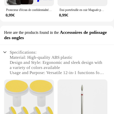
Protecteur d'écran de confidentialité, 2 pièces, pour iPhone 16 15 14 Pro Max 11 12 13 Pro Mini revêtement hydrophobe, verre trempé haute définition
Étui portefeuille en cuir Magsafe pour iPhone, porte-cartes avec aimant MagSafe, compatible avec iPhone 15 Pro Max, 14, 13, 12
0,99€
0,99€
Accessoires de polissage
Here are the products found in the
des ongles
Specifications:
Material: High-quality ABS plastic
Design and Style: Ergonomic and sleek design with
a variety of colors available
Usage and Purpose: Versatile 12-in-1 functions for
comprehensive nail care
Performance and Property: Powerful motor for
efficient nail polishing
Parts and Accessories: Comes with a complete set of
attachments for diverse nail treatments
Applicable People: Ideal for both professional nail
technicians and home users