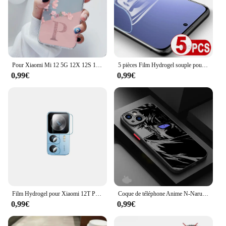
Pour Xiaomi Mi 12 5G 12X 12S 12 Lite Coque de téléphone souple mince luxe A-Z lettres couverture Funda pare-chocs pour Xiaomi 12 Coque transparente
5 pièces Film Hydrogel souple pour Xiaomi 12S 12X 12 Pro Ultra protecteur d'écran protecteurs d'écran de Gel d'eau 12X S 12SUltra 12SPro 600D
0,99€
0,99€
Film Hydrogel pour Xiaomi 12T Pro 12 Lite 12s Ultra protecteur de Gel d'écran/Film de couverture arrière/verre de sécurité d'objectif pour Xiaomi12T Xiaomi12
Coque de téléphone Anime N-Naruto, coque souple pour iPhone 14 15 16 Pro Max Plus 12 13 11 Pro Max SE 7 8 Poly XS 12 Mini 256
0,99€
0,99€