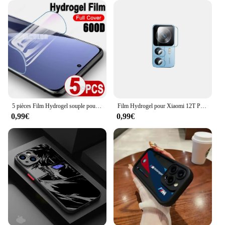
5 pièces Film Hydrogel souple pour Xiaomi 12S 12X 12 Pro Ultra protecteur d'écran protecteurs d'écran de Gel d'eau 12X S 12SUltra 12SPro 600D
Film Hydrogel pour Xiaomi 12T Pro 12 Lite 12s Ultra protecteur de Gel d'écran/Film de couverture arrière/verre de sécurité d'objectif pour Xiaomi12T Xiaomi12
0,99€
0,99€