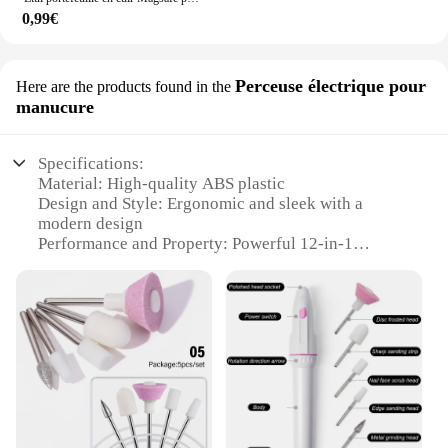
0,99€
Perceuse électrique pour
Here are the products found in the
manucure
Specifications:
Material: High-quality ABS plastic
Design and Style: Ergonomic and sleek with a
modern design
Performance and Property: Powerful 12-in-1
functionality for versatile nail care
Parts and Accessories: Comes with multiple
attachments for precision grooming
Usage and Purpose: Ideal for home and professional
manicure and pedicure
Shape or Size or Weight or Quantity: Compact and
lightweight for easy handling
Features:
|Wholesale|Vendors|