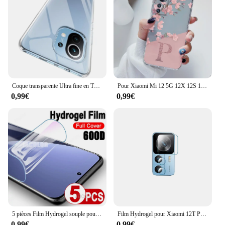
Coque transparente Ultra fine en TPU pour Xiaomi Mi 10T Pro 11 11i 11T Mi11 lite NE 5G 12 12T 12S 12X 13 Pro 10 lite 10s
Pour Xiaomi Mi 12 5G 12X 12S 12 Lite Coque de téléphone souple mince luxe A-Z lettres couverture Funda pare-chocs pour Xiaomi 12 Coque transparente
0,99€
0,99€
5 pièces Film Hydrogel souple pour Xiaomi 12S 12X 12 Pro Ultra protecteur d'écran protecteurs d'écran de Gel d'eau 12X S 12SUltra 12SPro 600D
Film Hydrogel pour Xiaomi 12T Pro 12 Lite 12s Ultra protecteur de Gel d'écran/Film de couverture arrière/verre de sécurité d'objectif pour Xiaomi12T Xiaomi12
0,99€
0,99€