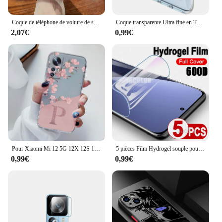
Coque de téléphone de voiture de sport de luxe, étui arrière en TPU souple pour iPhone 16 15 14 13 12 11 Pro Max Mini XR XS X 7 8 6 6s Plus
Coque transparente Ultra fine en TPU pour Xiaomi Mi 10T Pro 11 11i 11T Mi11 lite NE 5G 12 12T 12S 12X 13 Pro 10 lite 10s
2,07€
0,99€
Pour Xiaomi Mi 12 5G 12X 12S 12 Lite Coque de téléphone souple mince luxe A-Z lettres couverture Funda pare-chocs pour Xiaomi 12 Coque transparente
5 pièces Film Hydrogel souple pour Xiaomi 12S 12X 12 Pro Ultra protecteur d'écran protecteurs d'écran de Gel d'eau 12X S 12SUltra 12SPro 600D
0,99€
0,99€