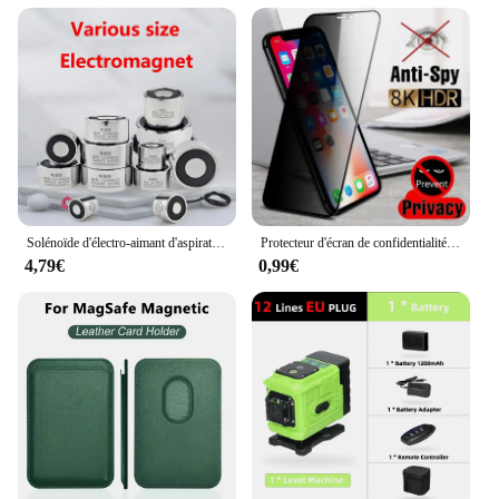
Solénoïde d'électro-aimant d'aspiration 0.1kg ~ 200kg, 12V, petite bobine d'électro-aimant électrique de 12 volts
Protecteur d'écran de confidentialité à couverture complète, pour iPhone 11 12 13 14 15 Pro Max 8 Plus, meilleur verre Anti-espion 8K pour iPhone 16 PRO XR XS MAX
4,79€
0,99€