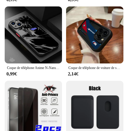
Coque de téléphone Anime N-Naruto, coque souple pour iPhone 14 15 16 Pro Max Plus 12 13 11 Pro Max SE 7 8 Poly XS 12 Mini 256
Coque de téléphone de voiture de sport de luxe, étui arrière en TPU souple pour iPhone 16 15 14 13 12 11 Pro Max Mini XR XS X 7 8 6 6s Plus
0,99€
2,14€