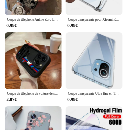
Coque de téléphone Anime Zoro Luffy, étui mat Anti-chute pour iPhone 16 15 14 13 12 11 mini Pro Max X XR XSMAX 8 Plus, pièces en P
Coque transparente pour Xiaomi Redmi 12 12c Note 12s 12 Pro 12r 12t Note12 Pro Plus + 12 C, housse de téléphone en Silicone souple antichoc épaisse
0,99€
0,99€
Coque de téléphone de voiture de sport de luxe, étui arrière en TPU souple pour iPhone 16 15 14 13 12 11 Pro Max Mini XR XS X 7 8 6 6s Plus
Coque transparente Ultra fine en TPU pour Xiaomi Mi 10T Pro 11 11i 11T Mi11 lite NE 5G 12 12T 12S 12X 13 Pro 10 lite 10s
2,07€
0,99€