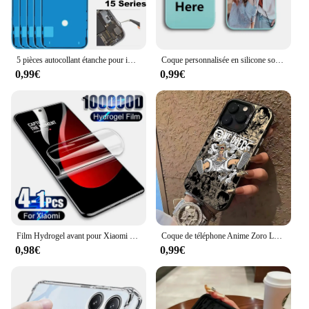
5 pièces autocollant étanche pour iPhone 14 13 12 11 15 XS Pro Max X XR 8 7 Plus 3M joint adhésif pré-coupé LCD écran cadre bande colle
Coque personnalisée en silicone souple pour iPhone, coque personnalisée, photo ou texte, cadeau de vacances ou d'anniversaire, 16, 15, 14, 13, 12, 11, X
0,99€
0,99€
Film Hydrogel avant pour Xiaomi Mi 14 Ultra 14t 13t 13 Pro 12 12s Lite 12t 12X, protecteur d'écran HD souple, accessoires de téléphone, 4 à 1 pièces
Coque de téléphone Anime Zoro Luffy, étui mat Anti-chute pour iPhone 16 15 14 13 12 11 mini Pro Max X XR XSMAX 8 Plus, pièces en P
0,98€
0,99€