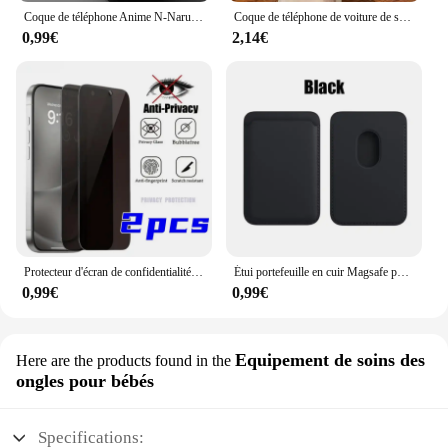
Coque de téléphone Anime N-Naruto, coque souple pour iPhone 14 15 16 Pro Max Plus 12 13 11 Pro Max SE 7 8 Poly XS 12 Mini 256
Coque de téléphone de voiture de sport de luxe, étui arrière en TPU souple pour iPhone 16 15 14 13 12 11 Pro Max Mini XR XS X 7 8 6 6s Plus
0,99€
2,14€
Protecteur d'écran de confidentialité, 2 pièces, pour iPhone 16 15 14 Pro Max 11 12 13 Pro Mini revêtement hydrophobe, verre trempé haute définition
Étui portefeuille en cuir Magsafe pour iPhone, porte-cartes avec aimant MagSafe, compatible avec iPhone 15 Pro Max, 14, 13, 12
0,99€
0,99€
Equipement de soins des
Here are the products found in the
ongles pour bébés
Specifications: