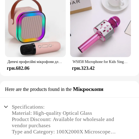
Дитячі професійні мікрофони для співу BT Sound Box Blootooth Міні-динамік Караоке-машина Повний набір обладнання Bluetooth для дому
WS858 Microphone for Kids Singing 5 in 1 Wireless Bluetooth Microphone with LED Lights Portable Mic Speaker Gifts for Children
грн.682.06
грн.323.42
Мікроскопи
Here are the products found in the
Specifications:
Material: High-quality Optical Glass
Product Discount: Available for wholesale and
vendor purchases
Type and Category: 100X2000X Microscope
Design and Style: Ergonomic and user-friendly