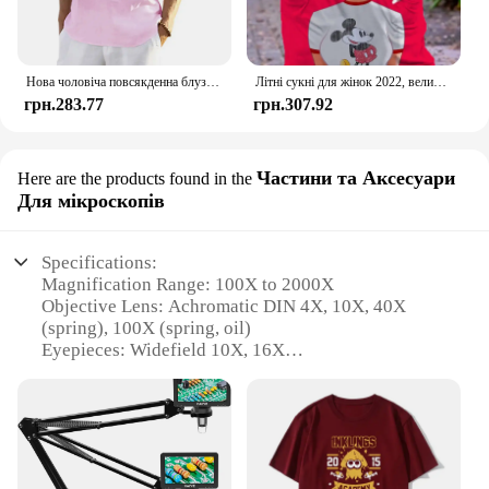
Нова чоловіча повсякденна блуза, бавовняна лляна сорочка, вільні топи, футболка з довгим рукавом, весна-осінь, повсякденні красиві чоловічі сорочки
Літні сукні для жінок 2022, великі розміри, жіночі сукні великих розмірів Disney, жіночі 7xl 8xl 9xl, жіночий одяг, велика елегантна сукня міді
грн.283.77
грн.307.92
Частини та Аксесуари
Here are the products found in the
Для мікроскопів
Specifications:
Magnification Range: 100X to 2000X
Objective Lens: Achromatic DIN 4X, 10X, 40X
(spring), 100X (spring, oil)
Eyepieces: Widefield 10X, 16X
Stage: Double layer mechanical stage with slide
clips
Illumination: LED light with dimmer
Stand: Sturdy metal tripod stand
Features: