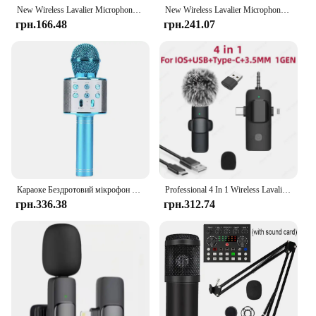
New Wireless Lavalier Microphone Portable Audio Video Recording Mini Mic for iPhone Android Live Broadcast Gaming Phone Mic
New Wireless Lavalier Microphone Portable Audio Video Recording Mini Mic for iPhone Android Live Broadcast Gaming Phone Mic
грн.166.48
грн.241.07
Караоке Бездротовий мікрофон Мікрофон для стільникового мобільного телефону Спів Bluetooth Конденсаторний Мікрофон Blutooth Смартфон Micro DJ Audio
Professional 4 In 1 Wireless Lavalier Microphone for iPhone Android 3.5mm for Radio Live Recording Noise Reduction Mini Microph
грн.336.38
грн.312.74