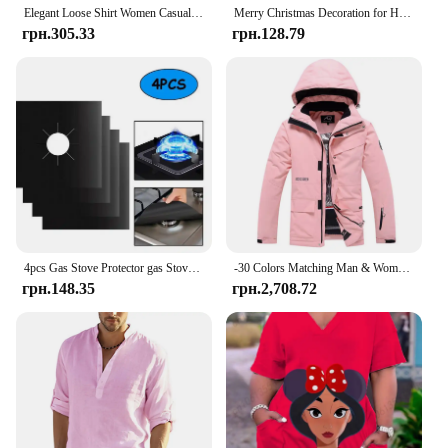
Elegant Loose Shirt Women Casual Women Shirts Temperament Long Sleeve Women Shirts
Merry Christmas Decoration for Home 2025 Wall Window Sticker Ornaments Garland New Year Festoon Christmas Decoration 2024 Noel
грн.305.33
грн.128.79
4pcs Gas Stove Protector gas Stove Cooker cover liner Sheild Clean Mat Kitchen Gas Stove Stovetop Protector Kitchen Accessories
-30 Colors Matching Man & Woman Snow Wear 10k Waterproof Ski Suit Set Snowboard Clothing Outdoor Costumes Winter Jackets + Pants
грн.148.35
грн.2,708.72