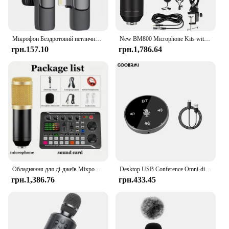
Мікрофон Бездротовий петличний мікрофон для потокової трансляції/YouTube/TikTok/ Facebook Мікрофон із зменшенням живого шуму для iPhone/Android
New BM800 Microphone Kits with Live Sound Card(Optional),Suspension Scissor Arm,Shock Mount and Pop Filter for Studio Recording
грн.157.10
грн.1,786.64
Обладнання для ді-джеїв Мікрофон Звукова карта Консоль Студійна звукова карта Комплект Кабель Телефон Мікшування Комп’ютер Живий голосовий мікшер F998 Звукова карта
Desktop USB Conference Omni-directional Condenser Microphone Speakerphone BT Mic Plug & Play Small Microphone for PC Laptop
грн.1,386.76
грн.433.45