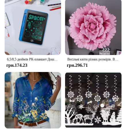
6,5/8,5 дюймів РК-планшет Дошка для малювання Дитячі іграшки на день народження, День подяки, Хелловін, Великдень, Різдвяні подарунки
Весільні квіти різних розмірів. Велика шовкова штучна квітка. Голова півонії. Гігантські квіти для фону квітів своїми руками.
грн.174.23
грн.296.71