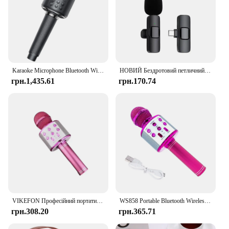
Karaoke Microphone Bluetooth Wireless Mic Portable Singing Machine with Duet Sing/Record/Play/Reverb Adult/Kid Gift for Home KTV
НОВИЙ Бездротовий петличний мікрофон, міні-мікрофон для запису аудіо-відео для ноутбука iPhone Android, мікрофон для мобільного телефону в прямому ефірі
грн.1,435.61
грн.170.74
VIKEFON Професійний портативний бездротовий караоке-мікрофон, USB-динамік, мікрофон для дітей, музичний плеєр, співаючий рекордер KTV
WS858 Portable Bluetooth Wireless Karaoke Microphone Professional Speaker Home KTV Handheld Children's Song Live Microphone
грн.308.20
грн.365.71