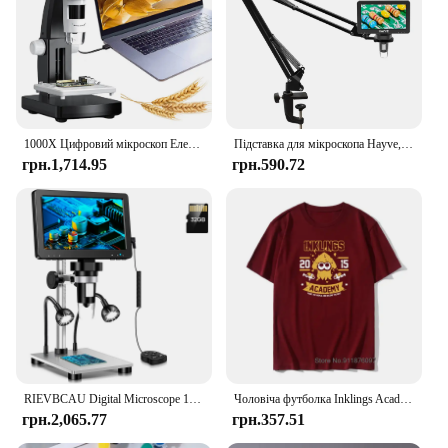
1000X Цифровий мікроскоп Електронний мікроскоп 2MP 1080P 4,3-дюймовий екран Цифрова лупа Зум-мікроскоп для ремонту електроніки
Підставка для мікроскопа Hayve, регульований металевий кронштейн, кріплення для монетного мікроскопа, сумісна з DM4 DM9 MS1 MS3
грн.1,714.95
грн.590.72
RIEVBCAU Digital Microscope 1200x Magnification HD USB Professional Electron Microscopios For Repairing With 10 LED Light
Чоловіча футболка Inklings Academy Splatoon Ink Kid Game Squid Fun Tee Футболка з високоякісних тканин Футболки з бавовни Вінтажні футболки
грн.2,065.77
грн.357.51