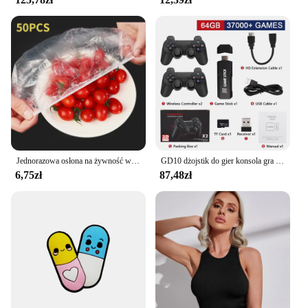
Crafted from high-grade ABS plastic, this car stereo
is built to withstand the rigors of daily use. Its
robust construction ensures that it can withstand the
vibrations and temperature fluctuations typically
experienced in a vehicle. The 100807035
Samochodowy odtwarzacz multimedialny is not just
a car accessory; it's a reliable companion for all
your driving needs. Whether you're a wholesaler,
vendor, or an individual looking for a top-quality
car stereo, this product is sure to meet your
expectations.
Jednorazowa osłona na żywność wielokrotnego użytku Plastikowa folia Trwałe elastyczne pokrywki na żywność do misek Elastyczne osłony na talerze do kuchni Torba na żywność
GD10 dżojstik do gier konsola gra wideo 256G 4K HD podwójna bezprzewodowa konsola 2.4G Retro konsola 58000 gier na prezent świąteczny PSP
6,75zł
87,48zł