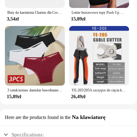
Buty do karmienia Charms dla Crocs Akcesoria Kobiety Chodaki Pielęgniarka Szpilki Mężczyźni Odznaka Dzieci Dżinsy Dziewczyny Ozdoby Klamra Buty Akcesoria
Letnie bezszwowe topy Push Up Y2k piękne sportowe seksowne podkoszulek Mallas Casual Woman gorset Top
3,54zł
15,89zł
3 sztuk/zestaw damskie bawełniane majtki seksowne brazylijskie majtki z niską koronką, wydrążone miękkie oddychająca bielizna kobieca kokarda S-XL bielizny
YE-205/205A szczypce do cięcia kabli poziom przemysłowy zdolność cięcia 24mm 2/38 mm2 średnica 10mm/16mm 5 cr13 narzędzia stalowe
15,89zł
26,49zł
Na klawiaturę
Here are the products found in the
Specifications: