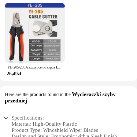
YE-205/205A szczypce do cięcia kabli poziom przemysłowy zdolność cięcia 24mm 2/38 mm2 średnica 10mm/16mm 5 cr13 narzędzia stalowe
26,49zł
Wycieraczki szyby
Here are the products found in the
przedniej
Specifications:
Material: High-Quality Plastic
Product Type: Windshield Wiper Blades
Design and Style: Ergonomic with a Sleek Finish