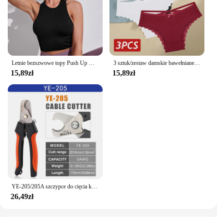
Letnie bezszwowe topy Push Up Y2k piękne sportowe seksowne podkoszulek Mallas Casual Woman gorset Top
3 sztuk/zestaw damskie bawełniane majtki seksowne brazylijskie majtki z niską koronką, wydrążone miękkie oddychająca bielizna kobieca kokarda S-XL bielizny
15,89zł
15,89zł
YE-205/205A szczypce do cięcia kabli poziom przemysłowy zdolność cięcia 24mm 2/38 mm2 średnica 10mm/16mm 5 cr13 narzędzia stalowe
26,49zł