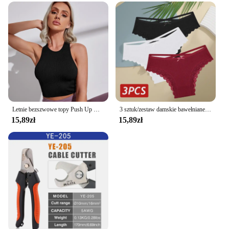
Letnie bezszwowe topy Push Up Y2k piękne sportowe seksowne podkoszulek Mallas Casual Woman gorset Top
3 sztuk/zestaw damskie bawełniane majtki seksowne brazylijskie majtki z niską koronką, wydrążone miękkie oddychająca bielizna kobieca kokarda S-XL bielizny
15,89zł
15,89zł