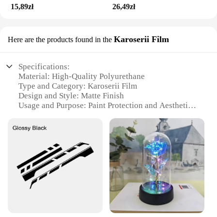
15,89zł
26,49zł
Karoserii Film
Here are the products found in the
Specifications:
Material: High-Quality Polyurethane
Type and Category: Karoserii Film
Design and Style: Matte Finish
Usage and Purpose: Paint Protection and Aesthetic
Enhancement
Performance and Property: Scratch-Resistant, UV-
Protected
Shape or Size or Weight or Quantity: Available in
Various Sizes and Quantities
Features:
**Unmatched Protection and Style**
The 100807035 Karoserii Film is a top-tier solution
for car enthusiasts seeking to protect their vehicles'
paint jobs while maintaining a sleek, matte finish.