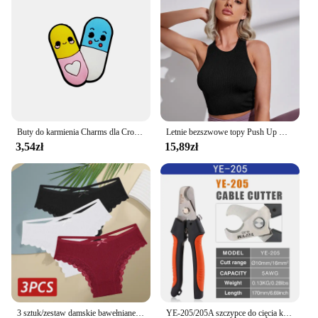
Buty do karmienia Charms dla Crocs Akcesoria Kobiety Chodaki Pielęgniarka Szpilki Mężczyźni Odznaka Dzieci Dżinsy Dziewczyny Ozdoby Klamra Buty Akcesoria
Letnie bezszwowe topy Push Up Y2k piękne sportowe seksowne podkoszulek Mallas Casual Woman gorset Top
3,54zł
15,89zł
3 sztuk/zestaw damskie bawełniane majtki seksowne brazylijskie majtki z niską koronką, wydrążone miękkie oddychająca bielizna kobieca kokarda S-XL bielizny
YE-205/205A szczypce do cięcia kabli poziom przemysłowy zdolność cięcia 24mm 2/38 mm2 średnica 10mm/16mm 5 cr13 narzędzia stalowe