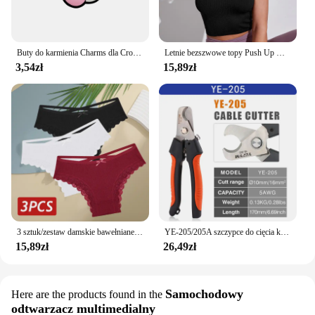
Buty do karmienia Charms dla Crocs Akcesoria Kobiety Chodaki Pielęgniarka Szpilki Mężczyźni Odznaka Dzieci Dżinsy Dziewczyny Ozdoby Klamra Buty Akcesoria
Letnie bezszwowe topy Push Up Y2k piękne sportowe seksowne podkoszulek Mallas Casual Woman gorset Top
3,54zł
15,89zł
3 sztuk/zestaw damskie bawełniane majtki seksowne brazylijskie majtki z niską koronką, wydrążone miękkie oddychająca bielizna kobieca kokarda S-XL bielizny
YE-205/205A szczypce do cięcia kabli poziom przemysłowy zdolność cięcia 24mm 2/38 mm2 średnica 10mm/16mm 5 cr13 narzędzia stalowe
15,89zł
26,49zł
Samochodowy
Here are the products found in the
odtwarzacz multimedialny