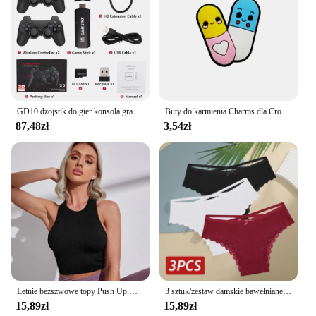
GD10 dżojstik do gier konsola gra wideo 256G 4K HD podwójna bezprzewodowa konsola 2.4G Retro konsola 58000 gier na prezent świąteczny PSP
Buty do karmienia Charms dla Crocs Akcesoria Kobiety Chodaki Pielęgniarka Szpilki Mężczyźni Odznaka Dzieci Dżinsy Dziewczyny Ozdoby Klamra Buty Akcesoria
87,48zł
3,54zł
Letnie bezszwowe topy Push Up Y2k piękne sportowe seksowne podkoszulek Mallas Casual Woman gorset Top
3 sztuk/zestaw damskie bawełniane majtki seksowne brazylijskie majtki z niską koronką, wydrążone miękkie oddychająca bielizna kobieca kokarda S-XL bielizny
15,89zł
15,89zł