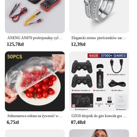
ANENG AN870 profesjonalny cyfrowy multimetr 19999 liczy True Rms prąd napięcie prądu stałego/prąd NCV dokładny automatyczny Tester zakresów tranzystora
Elegancki zestaw pierścionków zaręczynowych dla par ze srebra próby 925, akcesoria rocznicowe z pełnym błyszczącym cyrkoniowym kamieniem
125,78zł
12,39zł
Jednorazowa osłona na żywność wielokrotnego użytku Plastikowa folia Trwałe elastyczne pokrywki na żywność do misek Elastyczne osłony na talerze do kuchni Torba na żywność
GD10 dżojstik do gier konsola gra wideo 256G 4K HD podwójna bezprzewodowa konsola 2.4G Retro konsola 58000 gier na prezent świąteczny PSP
6,75zł
87,48zł