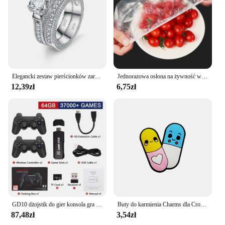
to a wide range of car models, ensuring a perfect fit
for your vehicle. The covers are also incredibly
easy to clean, allowing you to maintain their
pristine condition with minimal effort. With their
versatile design, these seat covers are perfect for
both personal and commercial use, catering to a
variety of scenarios.
Elegancki zestaw pierścionków zaręczynowych dla par ze srebra próby 925, akcesoria rocznicowe z pełnym błyszczącym cyrkoniowym kamieniem
Jednorazowa osłona na żywność wielokrotnego użytku Plastikowa folia Trwałe elastyczne pokrywki na żywność do misek Elastyczne osłony na talerze do kuchni Torba na żywność
**For Vendors and Suppliers**
12,39zł
6,75zł
As a wholesale product, the 100807035 Pokrowce
na samochód is an excellent choice for vendors and
suppliers looking to expand their product offerings.
The set of two covers is an attractive option for
customers seeking to enhance their vehicle's
interior while maintaining its functionality. The
covers' durability and ease of maintenance make
them a reliable choice for both retailers and end-
users. Whether you're looking to stock up for your
store or provide a high-quality product to your
customers, these seat covers are a smart investment.
GD10 dżojstik do gier konsola gra wideo 256G 4K HD podwójna bezprzewodowa konsola 2.4G Retro konsola 58000 gier na prezent świąteczny PSP
Buty do karmienia Charms dla Crocs Akcesoria Kobiety Chodaki Pielęgniarka Szpilki Mężczyźni Odznaka Dzieci Dżinsy Dziewczyny Ozdoby Klamra Buty Akcesoria
87,48zł
3,54zł