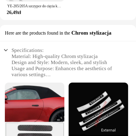
YE-205/205A szczypce do cięcia kabli poziom przemysłowy zdolność cięcia 24mm 2/38 mm2 średnica 10mm/16mm 5 cr13 narzędzia stalowe
26,49zł
Chrom stylizacja
Here are the products found in the
Specifications:
Material: High-quality Chrom stylizacja
Design and Style: Modern, sleek, and stylish
Usage and Purpose: Enhances the aesthetics of
various settings
Typical Adaptive Scenario: Perfect for both
residential and commercial spaces
Shape or Size or Weight or Quantity: Available in
sets for a complete look
Performance and Property: Durable and long-lasting
Features:
**Elegant Aesthetics for Every Setting**
The 100807035 Chrom stylizacja is a testament to
contemporary design, featuring a high-quality