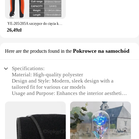
YE-205/205A szczypce do cięcia kabli poziom przemysłowy zdolność cięcia 24mm 2/38 mm2 średnica 10mm/16mm 5 cr13 narzędzia stalowe
26,49zł
Pokrowce na samochód
Here are the products found in the
Specifications:
Material: High-quality polyester
Design and Style: Modern, sleek design with a
tailored fit for various car models
Usage and Purpose: Enhances the interior aesthetics
of your vehicle while providing protection
Typical Adaptive Scenario: Perfect for daily
commutes, road trips, or as a stylish accessory for
car enthusiasts
Shape or Size or Weight or Quantity: Available in a
set of two, each cover is lightweight and easy to
install