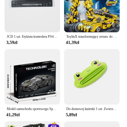
JCD 1 szt. Etykieta kontrolera PS4 obudowa Slim, czarny tylna naklejka uszczelki-wykonane w Chinach
ToylinX transformujący zestaw do budowania, kolekcjonerski 2 w 1 Robot transformacyjny i zestaw klocków ciężarówki, zabawki prezenty dla chłopców
3,59zł
41,39zł
Model samochodu sportowego Speed City Classic Champions Pojazd wyścigowy Klocki konstrukcyjne w skali 1:24 Klocki Super Racers Prezent świąteczny
Do domowej łazienki 1 szt. Zwierzę łatwy dozownik pasty do zębów plastikowa tubka pasty do zębów wyciskacz do pasty do zębów uchwyt na rolkę Cocina
41,29zł
5,89zł