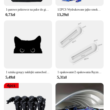
1-parowe pokrowce na palce do gier z ekranem dotykowym i odpornymi na pot Rękawy na palce do gier z włókna nylonowego Cienkie rękawy na palce do rozrywki
1/2PCS Wydrukowane jajko smoka z smokiem Pełna przegubowa model smoka Ruchoma obrotowa przegubowa ozdoba na biurko Zabawka dla dzieci
0,73zł
13,29zł
1 sztuka gorący naklejki samochodowe akcesoria biedny kot kradnie z dużymi oczami zegarek winylowy obudowa stylizacyjna samochodowy wodoodporny PVC
1 opakowanie/2 opakowania Ręczny wyciskacz do pasty do zębów do użytku domowego, odpowiedni do pasty do zębów, kremów do rąk, wyciskacza do mycia twarzy, biały
5,49zł
5,31zł