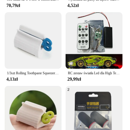
70,79zł
4,52zł
1/3szt Rolling Toothpaste Squeezer Lazy Man Shampoo Ręczny klips do pasty do zębów Ręczna pasta do zębów Wszechstronny wyciskacz do czyszczenia twarzy
RC zestaw światła Led dla High Tech samochodowe klocki budowlane 1:14 Super prędkość sporty wyścigowe pojazd DIY lampy klocki zabawki (nie obejmują samochodu)
4,13zł
29,99zł