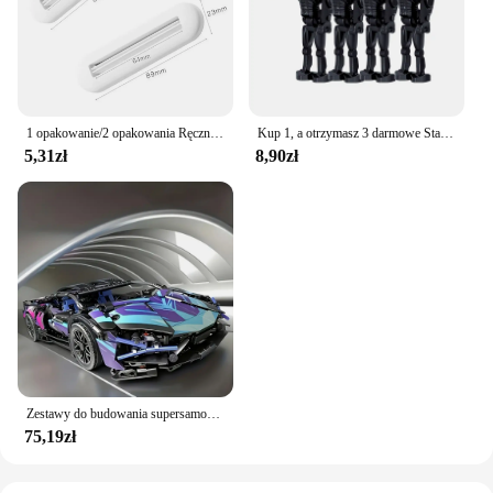
1 opakowanie/2 opakowania Ręczny wyciskacz do pasty do zębów do użytku domowego, odpowiedni do pasty do zębów, kremów do rąk, wyciskacza do mycia twarzy, biały
Kup 1, a otrzymasz 3 darmowe Startion nosi klon robot żołnierz klocki Disney Model lalki klocki dla dzieci prezenty
5,31zł
8,90zł
Zestawy do budowania supersamochodów w skali 1:14 67128 Samochody 1314 SZTUK Zestawy do budowania dla dorosłych Prezent urodzinowy dla dzieci
75,19zł