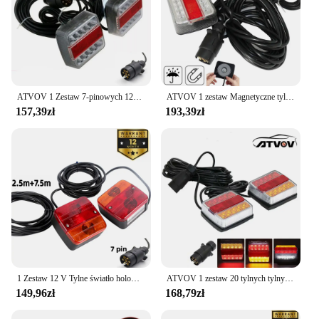
Typical Adaptive Scenario: Suitable for a wide
range of heavy-duty vehicles, including trucks and
trailers
Features:
|Vendors|
ATVOV 1 Zestaw 7-pinowych 12V 10m LED Tylne holowanie przyczepy Zestaw przewodowych świateł hamowania Wskaźnik tablicy rejestracyjnej Lampa Odbłyśnik Ciężarówka
ATVOV 1 zestaw Magnetyczne tylne światło bagażnika przyczepy 12 V LED 10 m Kabel 7-pinowy hamulec Stop Lampa tablicy rejestracyjnej Wodoodporna
157,39zł
193,39zł
**Unmatched Visibility and Safety**
The 1 Zestaw tylnych świateł holowniczych
Ciężarówka światło System is an essential accessory
for any heavy-duty vehicle. Designed to provide
unmatched visibility and safety, these tail lights are
a must-have for night-time driving. The sleek,
modern design complements the aesthetics of your
vehicle while ensuring that you stand out on the
road. The energy-efficient LED technology not only
provides a brighter light but also has a longer
lifespan, reducing the need for frequent
1 Zestaw 12 V Tylne światło holownicze Lightboard Przyczepa Światło tylne 10 m Kabel 7-pinowy odbłyśnik tablicy rejestracyjnej Hamulec Stop Wodoodporny
ATVOV 1 zestaw 20 tylnych tylnych świateł holowniczy 10m 12V 7-pinowe blokowanie hamulców oświetlenie tablicy rejestracyjnej przyczep kempingowych ATV łódź RV
replacements.
149,96zł
168,79zł
**Ease of Installation and Compatibility**