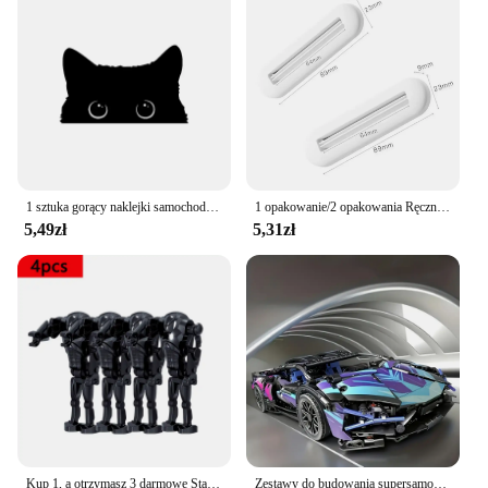
1 sztuka gorący naklejki samochodowe akcesoria biedny kot kradnie z dużymi oczami zegarek winylowy obudowa stylizacyjna samochodowy wodoodporny PVC
1 opakowanie/2 opakowania Ręczny wyciskacz do pasty do zębów do użytku domowego, odpowiedni do pasty do zębów, kremów do rąk, wyciskacza do mycia twarzy, biały
5,49zł
5,31zł
Kup 1, a otrzymasz 3 darmowe Startion nosi klon robot żołnierz klocki Disney Model lalki klocki dla dzieci prezenty
Zestawy do budowania supersamochodów w skali 1:14 67128 Samochody 1314 SZTUK Zestawy do budowania dla dorosłych Prezent urodzinowy dla dzieci