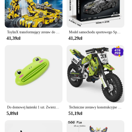
ToylinX transformujący zestaw do budowania, kolekcjonerski 2 w 1 Robot transformacyjny i zestaw klocków ciężarówki, zabawki prezenty dla chłopców
Model samochodu sportowego Speed City Classic Champions Pojazd wyścigowy Klocki konstrukcyjne w skali 1:24 Klocki Super Racers Prezent świąteczny
41,39zł
41,29zł
Do domowej łazienki 1 szt. Zwierzę łatwy dozownik pasty do zębów plastikowa tubka pasty do zębów wyciskacz do pasty do zębów uchwyt na rolkę Cocina
Techniczne zestawy konstrukcyjne motocykla, Model w 1:10 skali, kompatybilne z klockami Lego, klocki budowlane dla chłopców i dorosłych
5,89zł
51,19zł