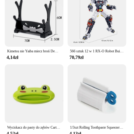
Kimetsu nie Yaiba miecz broń Demon Slayer Satoman Tanjiro Cosplay miecz 1:1 Anime Ninja nóż drewno 25cm Katana Prop
566 sztuk 12 w 1 RX-O Robot Building Blocks Zestawy klocków Zabawki Transform Cars Zabawki urodzinowe Dzieci Prezenty dla chłopców
4,14zł
70,79zł
Wyciskacz do pasty do zębów Cartoon Animal Tube do pielęgnacji jamy ustnej Kosmetyki Rolling Squeezing Dispenser Facial Cleanser Press Uchwyt na pastę do zębów
1/3szt Rolling Toothpaste Squeezer Lazy Man Shampoo Ręczny klips do pasty do zębów Ręczna pasta do zębów Wszechstronny wyciskacz do czyszczenia twarzy
4,52zł
4,13zł