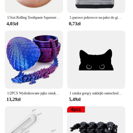
1/3szt Rolling Toothpaste Squeezer Lazy Man Shampoo Ręczny klips do pasty do zębów Ręczna pasta do zębów Wszechstronny wyciskacz do czyszczenia twarzy
1-parowe pokrowce na palce do gier z ekranem dotykowym i odpornymi na pot Rękawy na palce do gier z włókna nylonowego Cienkie rękawy na palce do rozrywki
4,03zł
0,73zł
1/2PCS Wydrukowane jajko smoka z smokiem Pełna przegubowa model smoka Ruchoma obrotowa przegubowa ozdoba na biurko Zabawka dla dzieci
1 sztuka gorący naklejki samochodowe akcesoria biedny kot kradnie z dużymi oczami zegarek winylowy obudowa stylizacyjna samochodowy wodoodporny PVC
13,29zł
5,49zł