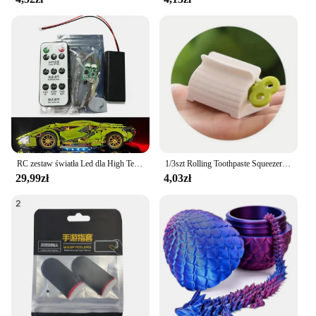
RC zestaw światła Led dla High Tech samochodowe klocki budowlane 1:14 Super prędkość sporty wyścigowe pojazd DIY lampy klocki zabawki (nie obejmują samochodu)
1/3szt Rolling Toothpaste Squeezer Lazy Man Shampoo Ręczny klips do pasty do zębów Ręczna pasta do zębów Wszechstronny wyciskacz do czyszczenia twarzy
29,99zł
4,03zł