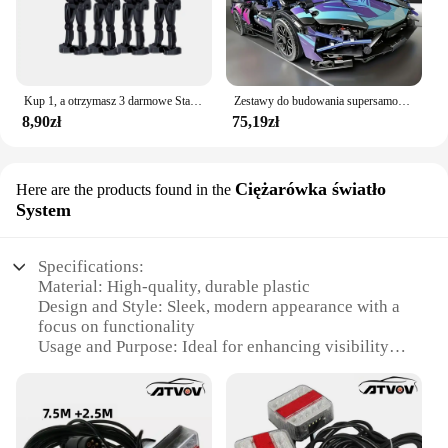
Kup 1, a otrzymasz 3 darmowe Startion nosi klon robot żołnierz klocki Disney Model lalki klocki dla dzieci prezenty
Zestawy do budowania supersamochodów w skali 1:14 67128 Samochody 1314 SZTUK Zestawy do budowania dla dorosłych Prezent urodzinowy dla dzieci
8,90zł
75,19zł
Ciężarówka światło
Here are the products found in the
System
Specifications:
Material: High-quality, durable plastic
Design and Style: Sleek, modern appearance with a
focus on functionality
Usage and Purpose: Ideal for enhancing visibility
and safety during night-time driving
Performance and Property: Energy-efficient LED
technology with a long lifespan
Parts and Accessories: Comes as a complete set for
easy installation