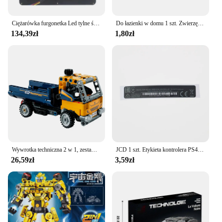
Ciężarówka furgonetka Led tylne światło światła ostrzegawcze wodoodporne tylna lampa tylne światło Stop Reverse dla przyczep kempingowych Ute Campers
Do łazienki w domu 1 szt. Zwierzę łatwe dozownik pasty do zębów plastikowy ząb pasty pasta do zębów wyciskarka uchwyt do toczenia Cocina
134,39zł
1,80zł
Wywrotka techniczna 2 w 1, zestaw klocków konstrukcyjnych, zabawka inżynieryjna, budowalny pojazd budowlany lub model koparki
JCD 1 szt. Etykieta kontrolera PS4 obudowa Slim, czarny tylna naklejka uszczelki-wykonane w Chinach
26,59zł
3,59zł