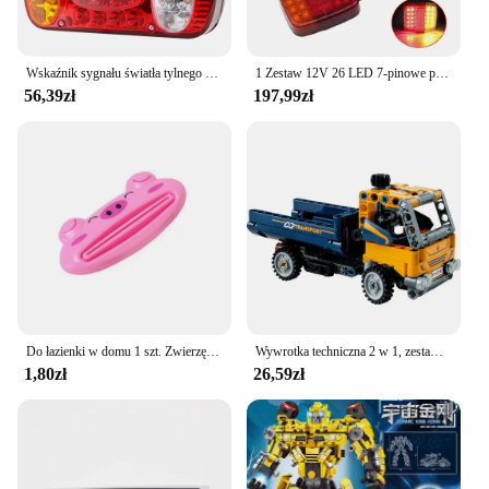
Wskaźnik sygnału światła tylnego samochodu ciężarowego do ciężarówki przyczepy Tylne światła stopu 32LED 12V Wodoodporny
1 Zestaw 12V 26 LED 7-pinowe przewodowe światło holownicze 7,5 m + 2,5 m Kabel Przyczepa Ciężarówka Tylne światło hamowania Stop Ciężarówka Przyczepa kempingowa Uniwersalny
56,39zł
197,99zł
Do łazienki w domu 1 szt. Zwierzę łatwe dozownik pasty do zębów plastikowy ząb pasty pasta do zębów wyciskarka uchwyt do toczenia Cocina
Wywrotka techniczna 2 w 1, zestaw klocków konstrukcyjnych, zabawka inżynieryjna, budowalny pojazd budowlany lub model koparki
1,80zł
26,59zł