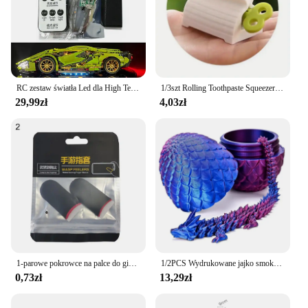
RC zestaw światła Led dla High Tech samochodowe klocki budowlane 1:14 Super prędkość sporty wyścigowe pojazd DIY lampy klocki zabawki (nie obejmują samochodu)
1/3szt Rolling Toothpaste Squeezer Lazy Man Shampoo Ręczny klips do pasty do zębów Ręczna pasta do zębów Wszechstronny wyciskacz do czyszczenia twarzy
29,99zł
4,03zł
1-parowe pokrowce na palce do gier z ekranem dotykowym i odpornymi na pot Rękawy na palce do gier z włókna nylonowego Cienkie rękawy na palce do rozrywki
1/2PCS Wydrukowane jajko smoka z smokiem Pełna przegubowa model smoka Ruchoma obrotowa przegubowa ozdoba na biurko Zabawka dla dzieci
0,73zł
13,29zł