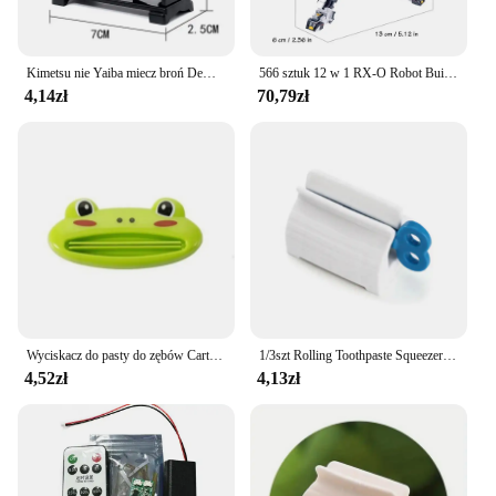
Kimetsu nie Yaiba miecz broń Demon Slayer Satoman Tanjiro Cosplay miecz 1:1 Anime Ninja nóż drewno 25cm Katana Prop
566 sztuk 12 w 1 RX-O Robot Building Blocks Zestawy klocków Zabawki Transform Cars Zabawki urodzinowe Dzieci Prezenty dla chłopców
4,14zł
70,79zł
Wyciskacz do pasty do zębów Cartoon Animal Tube do pielęgnacji jamy ustnej Kosmetyki Rolling Squeezing Dispenser Facial Cleanser Press Uchwyt na pastę do zębów
1/3szt Rolling Toothpaste Squeezer Lazy Man Shampoo Ręczny klips do pasty do zębów Ręczna pasta do zębów Wszechstronny wyciskacz do czyszczenia twarzy
4,52zł
4,13zł