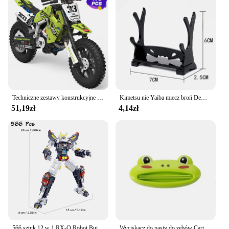
Techniczne zestawy konstrukcyjne motocykla, Model w 1:10 skali, kompatybilne z klockami Lego, klocki budowlane dla chłopców i dorosłych
Kimetsu nie Yaiba miecz broń Demon Slayer Satoman Tanjiro Cosplay miecz 1:1 Anime Ninja nóż drewno 25cm Katana Prop
51,19zł
4,14zł
566 sztuk 12 w 1 RX-O Robot Building Blocks Zestawy klocków Zabawki Transform Cars Zabawki urodzinowe Dzieci Prezenty dla chłopców
Wyciskacz do pasty do zębów Cartoon Animal Tube do pielęgnacji jamy ustnej Kosmetyki Rolling Squeezing Dispenser Facial Cleanser Press Uchwyt na pastę do zębów