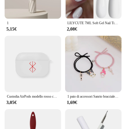
1
LILYCUTE 7ML Soft Gel Nail Tips colla adesiva 3 IN 1 Clear Fake Nail Extension Function Gel adesivo per unghie Manicure a lunga durata
5,15€
2,08€
Custodia AirPods modello rosso custodia nera bianca per auricolare per Airpods 1 2 Airpods3 per Airpods Pro2 custodia regalo per Boyfriend Men
1 paio di accessori Sanrio braccialetto Kuromi Melody magnetico piccolo elastico coppia fidanzata cartone animato regalo per ragazza in lega di alluminio
3,05€
1,69€