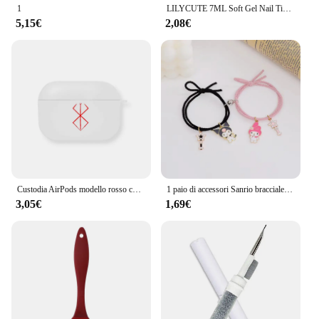
1
LILYCUTE 7ML Soft Gel Nail Tips colla adesiva 3 IN 1 Clear Fake Nail Extension Function Gel adesivo per unghie Manicure a lunga durata
5,15€
2,08€
Custodia AirPods modello rosso custodia nera bianca per auricolare per Airpods 1 2 Airpods3 per Airpods Pro2 custodia regalo per Boyfriend Men
1 paio di accessori Sanrio braccialetto Kuromi Melody magnetico piccolo elastico coppia fidanzata cartone animato regalo per ragazza in lega di alluminio
3,05€
1,69€