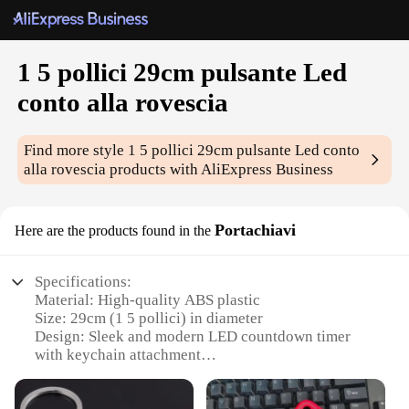
1 5 pollici 29cm pulsante Led
conto alla rovescia
Find more style
1 5 pollici 29cm pulsante Led conto
alla rovescia
products with AliExpress Business
Portachiavi
Here are the products found in the
Specifications:
Material: High-quality ABS plastic
Size: 29cm (1 5 pollici) in diameter
Design: Sleek and modern LED countdown timer
with keychain attachment
Usage: Ideal for time management and organization
Performance: Durable and long-lasting with reliable