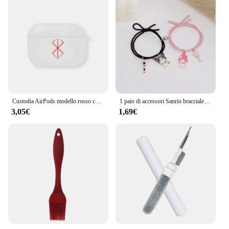
Custodia AirPods modello rosso custodia nera bianca per auricolare per Airpods 1 2 Airpods3 per Airpods Pro2 custodia regalo per Boyfriend Men
1 paio di accessori Sanrio braccialetto Kuromi Melody magnetico piccolo elastico coppia fidanzata cartone animato regalo per ragazza in lega di alluminio
3,05€
1,69€