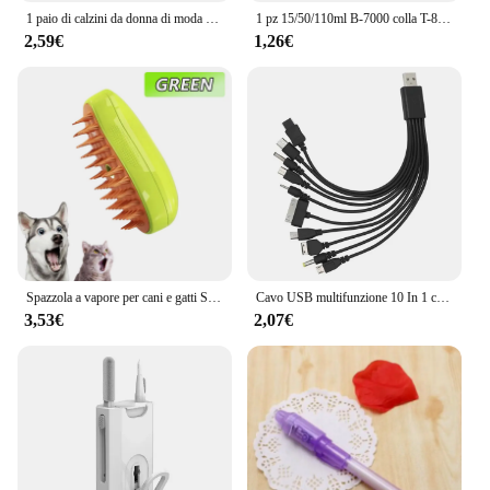
1 paio di calzini da donna di moda divertenti mani di attrazione magnetica creativa calzini per coppie di occhi di cartone animato bianco nero
1 pz 15/50/110ml B-7000 colla T-8000 adesivo resina epossidica riparazione cellulare Touch Screen colla liquida gioielli colla adesiva artigianale
2,59€
1,26€
Spazzola a vapore per cani e gatti Spazzola a vapore Spruzzatore elettrico per massaggio Strumento per toelettatura animali domestici Spargimento Spray elettrici 3 in 1 Pettini per massaggio
Cavo USB multifunzione 10 In 1 cavo di ricarica universale per telefono cavo di ricarica Multi-testa per caricabatterie per telefono Samsung Nokia
3,53€
2,07€