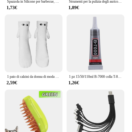
Spazzola in Silicone per barbecue, spazzola per olio per cucinare e cuocere al forno, utensili da cucina per la casa, 1 set
Strumenti per la pulizia degli auricolari Bluetooth per Airpods Pro 1 2 3 Auricolari Custodia per pulizia Penna Bursh Kit per Samsung Xiaomi Airdots Huawei
1,73€
1,89€
1 paio di calzini da donna di moda divertenti mani di attrazione magnetica creativa calzini per coppie di occhi di cartone animato bianco nero
1 pz 15/50/110ml B-7000 colla T-8000 adesivo resina epossidica riparazione cellulare Touch Screen colla liquida gioielli colla adesiva artigianale
2,59€
1,26€