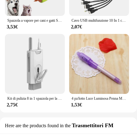
Spazzola a vapore per cani e gatti Spazzola a vapore Spruzzatore elettrico per massaggio Strumento per toelettatura animali domestici Spargimento Spray elettrici 3 in 1 Pettini per massaggio
Cavo USB multifunzione 10 In 1 cavo di ricarica universale per telefono cavo di ricarica Multi-testa per caricabatterie per telefono Samsung Nokia
3,53€
2,07€
Kit di pulizia 8 in 1 spazzola per la pulizia della tastiera del Computer auricolari penna per la pulizia delle cuffie strumenti per la pulizia dei telefoni iPad estrattore per Keycap
4 pz/lotto Luce Luminosa Penna Magica Viola 2 In 1 UV Luce Nera Combo Disegno Penna A Inchiostro Invisibile Apprendimento Educativo Giocattoli Per Il Bambino
2,75€
1,53€
Trasmettitori FM
Here are the products found in the