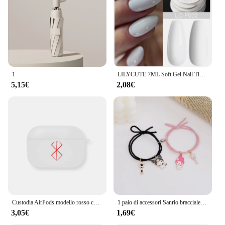
1
LILYCUTE 7ML Soft Gel Nail Tips colla adesiva 3 IN 1 Clear Fake Nail Extension Function Gel adesivo per unghie Manicure a lunga durata
5,15€
2,08€
Custodia AirPods modello rosso custodia nera bianca per auricolare per Airpods 1 2 Airpods3 per Airpods Pro2 custodia regalo per Boyfriend Men
1 paio di accessori Sanrio braccialetto Kuromi Melody magnetico piccolo elastico coppia fidanzata cartone animato regalo per ragazza in lega di alluminio
3,05€
1,69€