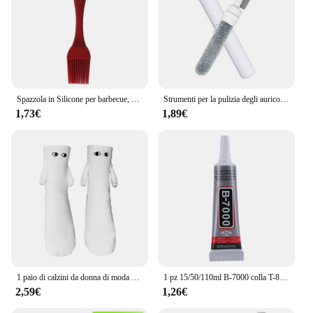
Spazzola in Silicone per barbecue, spazzola per olio per cucinare e cuocere al forno, utensili da cucina per la casa, 1 set
Strumenti per la pulizia degli auricolari Bluetooth per Airpods Pro 1 2 3 Auricolari Custodia per pulizia Penna Bursh Kit per Samsung Xiaomi Airdots Huawei
1,73€
1,89€
1 paio di calzini da donna di moda divertenti mani di attrazione magnetica creativa calzini per coppie di occhi di cartone animato bianco nero
1 pz 15/50/110ml B-7000 colla T-8000 adesivo resina epossidica riparazione cellulare Touch Screen colla liquida gioielli colla adesiva artigianale
2,59€
1,26€