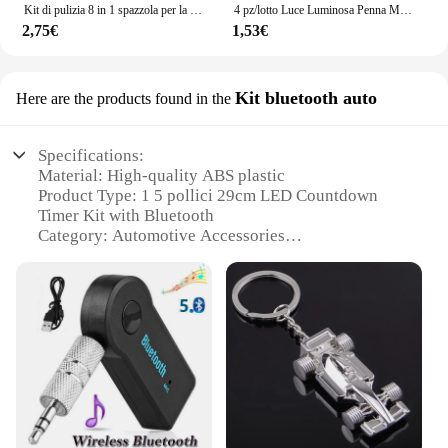
Kit di pulizia 8 in 1 spazzola per la pulizia della tastiera del Computer auricolari penna per la pulizia delle cuffie strumenti per la pulizia dei telefoni iPad estrattore per Keycap
4 pz/lotto Luce Luminosa Penna Magica Viola 2 In 1 UV Luce Nera Combo Disegno Penna A Inchiostro Invisibile Apprendimento Educativo Giocattoli Per Il Bambino
2,75€
1,53€
Kit bluetooth auto
Here are the products found in the
Specifications:
Material: High-quality ABS plastic
Product Type: 1 5 pollici 29cm LED Countdown
Timer Kit with Bluetooth
Category: Automotive Accessories
Design and Style: Sleek and modern design with a
29cm display
Usage and Purpose: Ideal for automotive use,
enhancing driving safety and convenience
Performance and Property: Equipped with Bluetooth
technology for wireless connectivity
Parts and Accessories: Includes a complete LED
countdown timer kit for easy installation
Features: