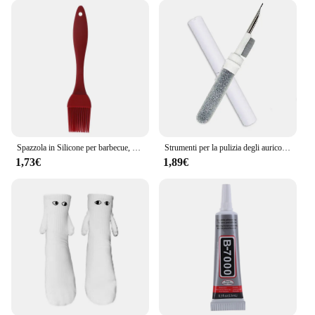
Spazzola in Silicone per barbecue, spazzola per olio per cucinare e cuocere al forno, utensili da cucina per la casa, 1 set
Strumenti per la pulizia degli auricolari Bluetooth per Airpods Pro 1 2 3 Auricolari Custodia per pulizia Penna Bursh Kit per Samsung Xiaomi Airdots Huawei
1,73€
1,89€