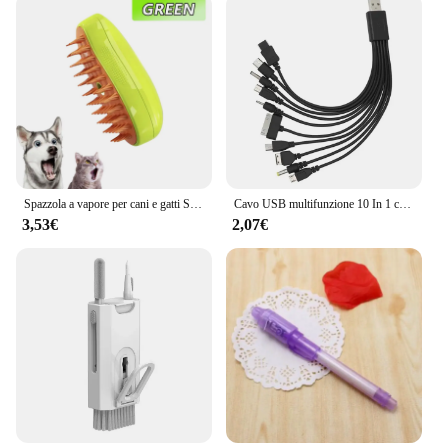
Spazzola a vapore per cani e gatti Spazzola a vapore Spruzzatore elettrico per massaggio Strumento per toelettatura animali domestici Spargimento Spray elettrici 3 in 1 Pettini per massaggio
Cavo USB multifunzione 10 In 1 cavo di ricarica universale per telefono cavo di ricarica Multi-testa per caricabatterie per telefono Samsung Nokia
3,53€
2,07€