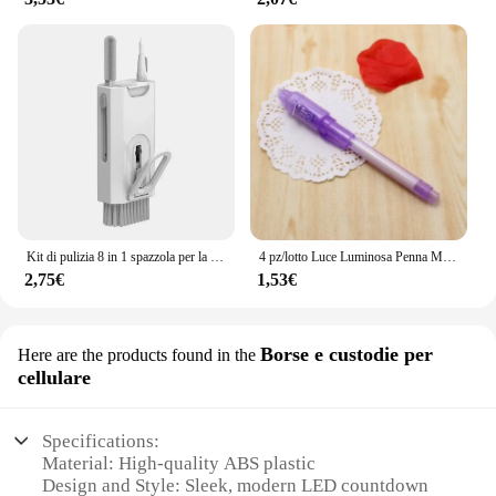
Kit di pulizia 8 in 1 spazzola per la pulizia della tastiera del Computer auricolari penna per la pulizia delle cuffie strumenti per la pulizia dei telefoni iPad estrattore per Keycap
4 pz/lotto Luce Luminosa Penna Magica Viola 2 In 1 UV Luce Nera Combo Disegno Penna A Inchiostro Invisibile Apprendimento Educativo Giocattoli Per Il Bambino
2,75€
1,53€
Borse e custodie per
Here are the products found in the
cellulare
Specifications:
Material: High-quality ABS plastic
Design and Style: Sleek, modern LED countdown