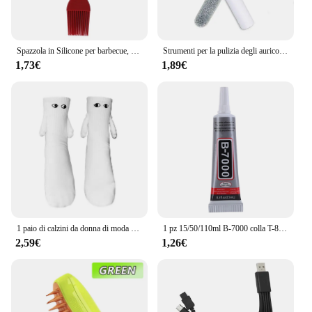
Spazzola in Silicone per barbecue, spazzola per olio per cucinare e cuocere al forno, utensili da cucina per la casa, 1 set
Strumenti per la pulizia degli auricolari Bluetooth per Airpods Pro 1 2 3 Auricolari Custodia per pulizia Penna Bursh Kit per Samsung Xiaomi Airdots Huawei
1,73€
1,89€
1 paio di calzini da donna di moda divertenti mani di attrazione magnetica creativa calzini per coppie di occhi di cartone animato bianco nero
1 pz 15/50/110ml B-7000 colla T-8000 adesivo resina epossidica riparazione cellulare Touch Screen colla liquida gioielli colla adesiva artigianale
2,59€
1,26€