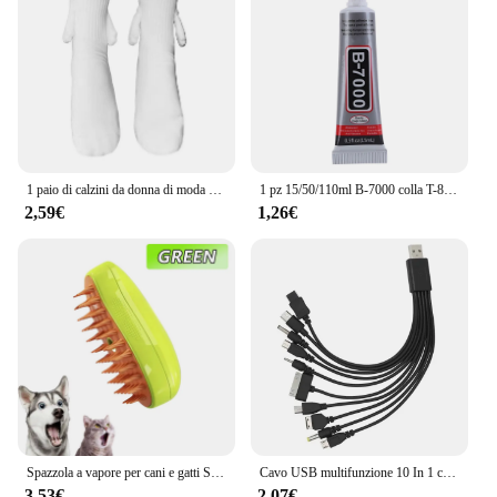
1 paio di calzini da donna di moda divertenti mani di attrazione magnetica creativa calzini per coppie di occhi di cartone animato bianco nero
1 pz 15/50/110ml B-7000 colla T-8000 adesivo resina epossidica riparazione cellulare Touch Screen colla liquida gioielli colla adesiva artigianale
2,59€
1,26€
Spazzola a vapore per cani e gatti Spazzola a vapore Spruzzatore elettrico per massaggio Strumento per toelettatura animali domestici Spargimento Spray elettrici 3 in 1 Pettini per massaggio
Cavo USB multifunzione 10 In 1 cavo di ricarica universale per telefono cavo di ricarica Multi-testa per caricabatterie per telefono Samsung Nokia
3,53€
2,07€