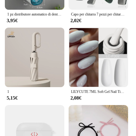
1 pz distributore automatico di dentifricio accessori per il bagno montaggio a parete pigro dentifricio spremiagrumi portaspazzolino
Capo per chitarra 7 pezzi per chitarre acustiche ed elettriche con 5 plettri gratis e 1 supporto, nero; Argento
3,95€
2,02€
1
LILYCUTE 7ML Soft Gel Nail Tips colla adesiva 3 IN 1 Clear Fake Nail Extension Function Gel adesivo per unghie Manicure a lunga durata
5,15€
2,08€