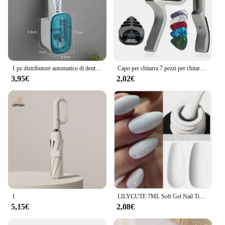
a reliable timer, this product is designed to meet
your needs. Its compact size and lightweight design
make it an ideal accessory for anyone on the go,
ensuring that you're always on time and prepared
for your next appointment.
1 pz distributore automatico di dentifricio accessori per il bagno montaggio a parete pigro dentifricio spremiagrumi portaspazzolino
Capo per chitarra 7 pezzi per chitarre acustiche ed elettriche con 5 plettri gratis e 1 supporto, nero; Argento
3,95€
2,02€
1
LILYCUTE 7ML Soft Gel Nail Tips colla adesiva 3 IN 1 Clear Fake Nail Extension Function Gel adesivo per unghie Manicure a lunga durata
5,15€
2,08€