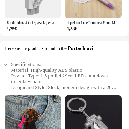
Kit di pulizia 8 in 1 spazzola per la pulizia della tastiera del Computer auricolari penna per la pulizia delle cuffie strumenti per la pulizia dei telefoni iPad estrattore per Keycap
4 pz/lotto Luce Luminosa Penna Magica Viola 2 In 1 UV Luce Nera Combo Disegno Penna A Inchiostro Invisibile Apprendimento Educativo Giocattoli Per Il Bambino
2,75€
1,53€
Portachiavi
Here are the products found in the
Specifications:
Material: High-quality ABS plastic
Product Type: 1 5 pollici 29cm LED countdown
timer keychain
Design and Style: Sleek, modern design with a 29cm
LED display
Usage and Purpose: Ideal for time management and
organization
Performance and Property: Equipped with a durable
battery-powered LED for clear visibility
Parts and Accessories: Includes a keychain for easy
attachment to bags or keys