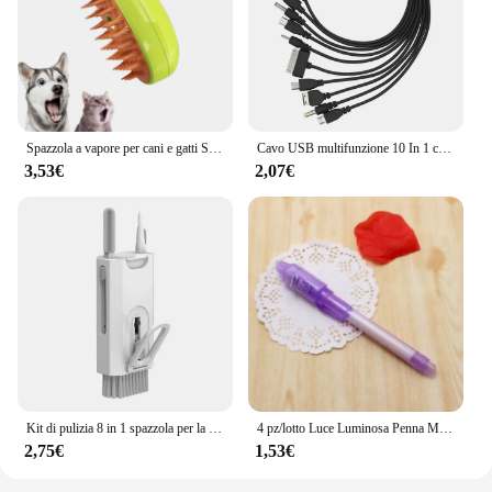
Spazzola a vapore per cani e gatti Spazzola a vapore Spruzzatore elettrico per massaggio Strumento per toelettatura animali domestici Spargimento Spray elettrici 3 in 1 Pettini per massaggio
Cavo USB multifunzione 10 In 1 cavo di ricarica universale per telefono cavo di ricarica Multi-testa per caricabatterie per telefono Samsung Nokia
3,53€
2,07€
Kit di pulizia 8 in 1 spazzola per la pulizia della tastiera del Computer auricolari penna per la pulizia delle cuffie strumenti per la pulizia dei telefoni iPad estrattore per Keycap
4 pz/lotto Luce Luminosa Penna Magica Viola 2 In 1 UV Luce Nera Combo Disegno Penna A Inchiostro Invisibile Apprendimento Educativo Giocattoli Per Il Bambino
2,75€
1,53€