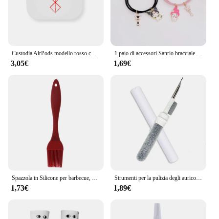
Custodia AirPods modello rosso custodia nera bianca per auricolare per Airpods 1 2 Airpods3 per Airpods Pro2 custodia regalo per Boyfriend Men
1 paio di accessori Sanrio braccialetto Kuromi Melody magnetico piccolo elastico coppia fidanzata cartone animato regalo per ragazza in lega di alluminio
3,05€
1,69€
Spazzola in Silicone per barbecue, spazzola per olio per cucinare e cuocere al forno, utensili da cucina per la casa, 1 set
Strumenti per la pulizia degli auricolari Bluetooth per Airpods Pro 1 2 3 Auricolari Custodia per pulizia Penna Bursh Kit per Samsung Xiaomi Airdots Huawei
1,73€
1,89€