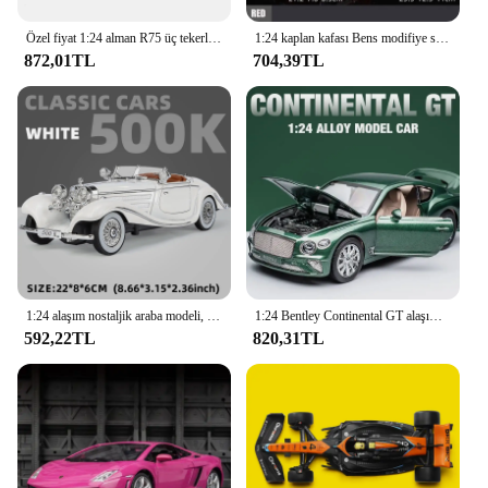
Özel fiyat 1:24 alman R75 üç tekerlekli bisiklet modeli araç monte MG42 makineli tüfek + römork bitmiş ürün koleksiyonu modeli
1:24 kaplan kafası Bens modifiye sürüm alaşım araba modeli Diecasts sesli oyuncak ve hafif araçlar dekorasyon oyuncaklar çocuklar için hediye
872,01TL
704,39TL
1:24 alaşım nostaljik araba modeli, klasik 500K ve CLK-GTR serisi için, gençlik koleksiyonu ve ekran için uygun
1:24 Bentley Continental GT alaşım araba modeli dietoy oyuncak simülasyon Metal araba modeli ses işık koleksiyonu çocuk oyuncak hediye A117
592,22TL
820,31TL