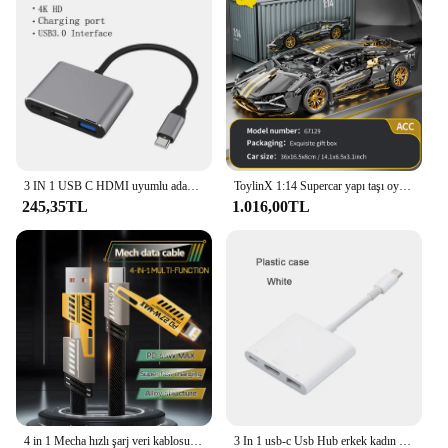
3 IN 1 USB C HDMI uyumlu adaptör USB 3.1 Hub tipi C şarj dönüştürücü Samsung S23 Ultra Huawei Xiaomi Laptop için Macbook
ToylinX 1:14 Supercar yapı taşı oyuncak opsiyonel güç grubu 14 + teknoloji tasarımı noel hediyesi yetişkinler ve çocuklar için kutu ile
245,35TL
1.016,00TL
4 in 1 Mecha hızlı şarj veri kablosu kablosu PD 27W iPhone 15 Samsung Xiaomi 65W USB tip C çok liman hızlı şarj tel hattı
3 In 1 usb-c Usb Hub erkek kadın hdmi-uyumlu 4k Usb 3.1 tip-c Usb 3.0 şarj adaptörü Macbook Air 12 için dönüştürücü