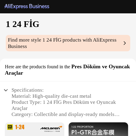
1 24 FİG
Find more style
1 24 FİG
products with AliExpress
Business
Pres Döküm ve Oyuncak
Here are the products found in the
Araçlar
Specifications:
Material: High-quality die-cast metal
Product Type: 1 24 FİG Pres Döküm ve Oyuncak
Araçlar
Category: Collectible and display-ready models
Design and Style: Authentic replicas with intricate
details
Usage and Purpose: Ideal for collectors, hobbyists,