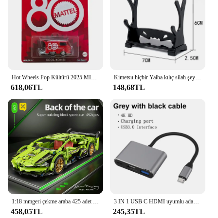
Hot Wheels Pop Kültürü 2025 MIX 1 HXD63 G Araba Mattel 80th Yıldönümü Mattel Modeli Koleksiyonu Döküm 1:64 Metal Oyuncak
Kimetsu hiçbir Yaiba kılıç silah şeytan Slayer Satoman Tanjiro Cosplay kılıç 1:1 Anime Ninja bıçak alaşım samuray bıçağı sahne
618,06TL
148,68TL
1:18 mmgeri çekme araba 425 adet erken öğrenme geliştirme faydaları istihbarat monte oyuncaklar için çocuk noel hediyesi
3 IN 1 USB C HDMI uyumlu adaptör USB 3.1 Hub tipi C şarj dönüştürücü Samsung S23 Ultra Huawei Xiaomi Laptop için Macbook
458,05TL
245,35TL