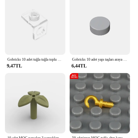
Gobricks 10 adet tuğla tuğla toplu modeli 42446 1x1 yapı taşları parçaları için klasik marka DIY eğitim parçaları yaratıcı oyuncaklar
Gobricks 10 adet yapı taşları araya parçacıklar Moc 98138 1x1 blok DIY darbelere ile uyumlu eğitici oyuncaklar çocuklar için
9,47TL
6,44TL
10 adet MOC parçaları 3 yaprakları ile 37695 bitki kök alt Pin uyumlu tuğla DIY Assmble yapı taşları parçacık çocuk bulmaca oyuncak
50 adet/grup MOC tuğla altın kanca el manipülatör aksiyon figürü monte eğitim yapı taşları DIY oyuncaklar çocuk çocuk hediyeler