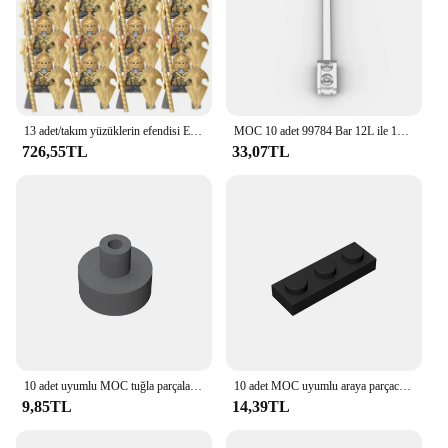
13 adet/takım yüzüklerin efendisi Elf muhafızları ordu yay ve ok askerler monte Mini yapı taşı figürleri yüzük oyuncaklar çocuk hediyeler
MOC 10 adet 99784 Bar 12L ile 1x2 plaka sonu Hollow çiviler yapı taşları kiti 42445 plaka tuğla parçacık DIY oyuncaklar çocuk hediye
726,55TL
33,07TL
10 adet uyumlu MOC tuğla parçaları 20482 çini yuvarlak 1x1 oluklu boru yapı taşı parçacık DIY Assmble çocuk beyin oyuncak hediye
10 adet MOC uyumlu araya parçacıklar 3623 plaka 1X3 yapı taşları parçaları için DIY hikayesi eğitim hediye oyuncaklar
9,85TL
14,39TL