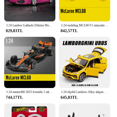
1:24 Lambor Gallardo Döküm Modelleri Oyuncaklar Alaşım Arabalar Ses Işığı Kapılar Açık Metal Gövde Lastik Lastik Supercar çocuk Oyuncak
1:24 msliding MCL60 F1 minyatür arabalar alaşım oyuncaklar Diecast modeller tekerlekler döndü olabilir haddeleme sürgülü spor araba erkek festivali hediyeler
829,83TL
842,57TL
1:24 mmmcl60 2023 formülü 1 takım alaşım Diecast yarış araba modeli sevgilisi için hobi butik dekoratif hediye kutusu toplamak
1:24 ölçekli Lambors Alloy alaşım Model araba SUV araç Diecast oyuncak Metal koleksiyonu simülasyon ses ve işık oyuncak araba çocuklar için
744,17TL
645,83TL