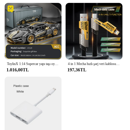
ToylinX 1:14 Supercar yapı taşı oyuncak opsiyonel güç grubu 14 + teknoloji tasarımı noel hediyesi yetişkinler ve çocuklar için kutu ile
4 in 1 Mecha hızlı şarj veri kablosu kablosu PD 27W iPhone 15 Samsung Xiaomi 65W USB tip C çok liman hızlı şarj tel hattı
1.016,00TL
197,36TL