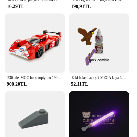
16,29TL
190,91TL
236 adet MOC hız şampiyonu 1999 Le Mans 24 saat dayanıklılık yarışı araba modeli spor araba yapı taşları çocuk oyuncak hediye
Eski bekçi haçlı şef MZGA kaya felsefesi hızla katil zombi modeli blokları MOC tuğla Set hediyeler oyuncaklar N117-N124
908,20TL
52,11TL