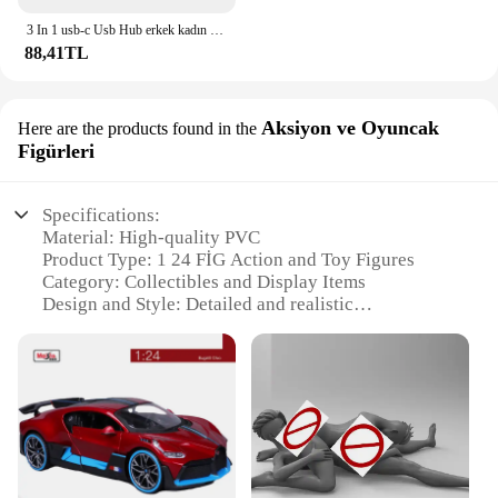
3 In 1 usb-c Usb Hub erkek kadın hdmi-uyumlu 4k Usb 3.1 tip-c Usb 3.0 şarj adaptörü Macbook Air 12 için dönüştürücü
88,41TL
Aksiyon ve Oyuncak
Here are the products found in the
Figürleri
Specifications:
Material: High-quality PVC
Product Type: 1 24 FİG Action and Toy Figures
Category: Collectibles and Display Items
Design and Style: Detailed and realistic
representation of various characters
Usage and Purpose: Ideal for collectors, hobbyists,
and enthusiasts
Performance and Property: Durable and long-
lasting, resistant to wear and tear
Parts and Accessories: Comes with various
accessories to enhance play and display