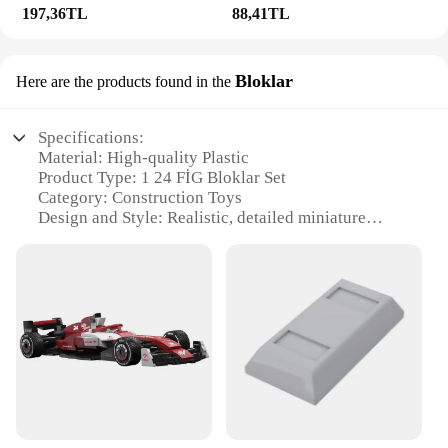
197,36TL
88,41TL
Bloklar
Here are the products found in the
Specifications:
Material: High-quality Plastic
Product Type: 1 24 FİG Bloklar Set
Category: Construction Toys
Design and Style: Realistic, detailed miniature
models
Usage and Purpose: Educational, creative play
Typical Adaptive Scenario: For children aged 6 and
up
Shape or Size or Weight or Quantity: Compact,
lightweight, and easy to handle
Features:
**Engaging Educational Play**
The 1 24 FİG Bloklar set is a fantastic addition to
any child's collection of educational toys. These