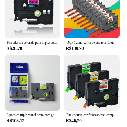
Fita adesiva colorida para impressora de rótulos, 1 peça, 6/9/12/18/24mm
10pk 12mm tz fita de etiqueta fluorescente laminada, fita de rótulo para brother tzeb31 embutida tze b31 preto em laranja compatível com fabricante de etiquetas brother
R$28,70
R$130,90
3 pacotes triplo visual preto para gripe. amarelo/gripe. Laranja/gripe. Fitas fluorescentes de rótulo verde brother frete grátis
Fita etiqueta cor fluorescente, compatível com Brother P-Touch, Label Maker, fita cassete, tze-B31, tzE-C31, 3pcs
R$108,15
R$40,50