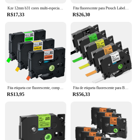
Kze 12mm b31 cores multi-especiais laminado fita de etiquetas cassete cartucho fita de etiqueta compatível Tze-B31 tzeb31 para p-touch pt
Fita fluorescente para Ptouch Label Maker, fita Tze B11 C11 D11, compatível para Brother, 12mm, PTH110, 1 Pc
R$17,33
R$26,30
Fita etiqueta cor fluorescente, compatível com Brother P-Touch, Label Maker, fita cassete, tze-B31, TZE-C21, 3pcs
Fita de etiqueta fluorescente para Brother, Labeling Maker Tape, TZE-231, B31-C31-D31, Compatível 12mm, P-touch Ribbons, PT-D200, 5PCs
R$13,95
R$56,33