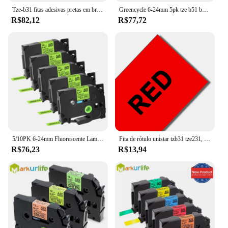
Tze-b31 fitas adesivas pretas em brancas, compatíveis com a impressora de etiquetas p-touch irmão, fitas adesivas padrão laminadas, 12mm x 5m, 5 peças
Greencycle 6-24mm 5pk tze b51 b41 b31 b21 preto na fita laminada laranja da etiqueta compatível para o irmão para pt2730 pt960 ptd600vp
R$82,12
R$77,72
5/10PK 6-24mm Fluorescente Laminado Etiqueta Fita Compatível para Brother TZE B31 C31 D31 para impressora de etiquetas PT-D600 400AD 450 P900W
Fita de rótulo unistar tzb31 tze231, fita de 12mm compatível com rotulador brother h110 fita de aviso fluorescente
R$76,23
R$13,94