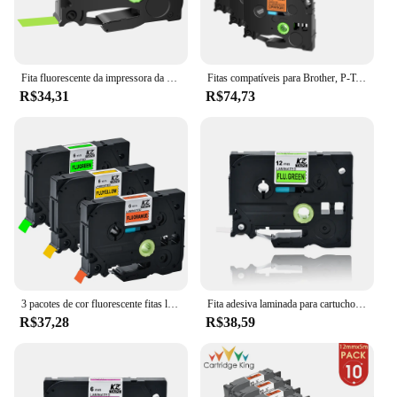
Fita fluorescente da impressora da etiqueta, compatível para o irmão, TZe-B31, TZe-C41, D21, 12mm, preto na laranja, amarelo, verde, P-touch, PT-D600
Fitas compatíveis para Brother, P-Touch Makers, TZe-C31, TZ, B31, D31, Preto em Verde Fluorescente, Laranja e Amarelo, 6 PCs, 12mm
R$34,31
R$74,73
3 pacotes de cor fluorescente fitas laminadas compatível irmão etiqueta fita tze b31 TZE-C31 para p toque impressora fita cassete
Fita adesiva laminada para cartucho, 2 peças, 12mm, compatível com p-touch, pt, brother
R$37,28
R$38,59