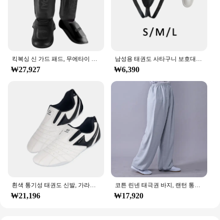
킥복싱 신 가드 패드, 무에타이 무술 산다 우슈 다리 보호대, 태권도 발목 가드
남성용 태권도 사타구니 보호대 훈련 장비, 무에타이 무술 산다 킥복싱 운동용 휴대용 가랑이 보호
₩27,927
₩6,390
흰색 통기성 태권도 신발, 가라테 쿵푸 레슬링 무술 신발, 성인 어린이 미끄럼 방지 소프트 옥스포드 밑창 스니커즈
코튼 린넨 태극권 바지, 랜턴 통기성, 남성 무술 바지, 요가, 태권도 복싱, 가라테, 제트, 쿤도 바지
₩21,196
₩17,920