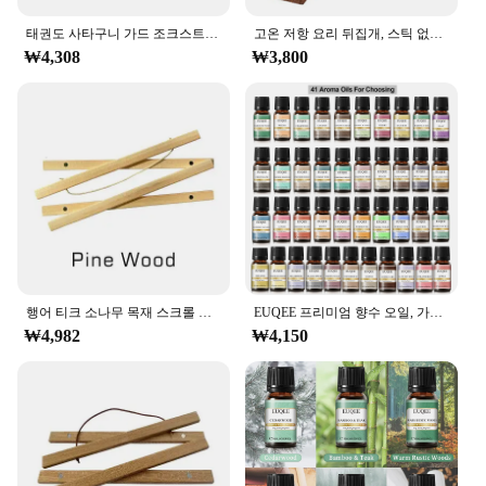
With this set, you're not just investing in a garden
accessory; you're investing in a sustainable future.
태권도 사타구니 가드 조크스트랩 사타구니 가랑이 보호대, 운동 훈련용 조절 가능, 남녀공용 MMA 파이팅 무에아트 산타
고온 저항 요리 뒤집개, 스틱 없음, 티크 우드 국자 스푼, 삽 오일 저항, 야외 캠핑 바베큐용
So, whether you're a homeowner looking to upgrade
₩4,308
₩3,800
your outdoor space or a vendor looking to offer
eco-friendly products, the Tik Oil Garden Set is the
perfect choice.
행어 티크 소나무 목재 스크롤 페인팅 프레임, 마그네틱 포스터, 5 색 목재 사진 프레임, 블랙 화이트 캔버스 프레임, 2130 40, 50cm
EUQEE 프리미엄 향수 오일, 가습기 디퓨저, 코코넛 바닐라 숲 소나무 백단향 대나무 및 티크 망고 아로마 오일, 10ml
₩4,982
₩4,150