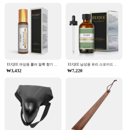
**Versatile and Adaptable for Every Space**
The Tik Oil Garden Set is not just about aesthetics;
it's about adaptability. Available in a variety of
shapes, sizes, and quantities, this set can be tailored
to fit any outdoor area, from a small balcony to a
spacious garden. Its versatility extends to its
performance, withstanding the elements with ease
thanks to its weather-resistant properties. Whether
you're looking to enhance your existing garden or
starting from scratch, this set offers endless
EUQEE 여성용 롤러 얼룩 향기 오일, 신선한 라인 코코넛 바닐라 엔젤, 아로마 테라피, DIY 비누, 양초 만들기, 10ml
EUQEE 남성용 유리 스포이드 가죽 향수 오일, 대나무 및 티크 숲 소나무 초콜릿 커피 아로마 오일, DIY 향수, 60ml
possibilities to create a space that's uniquely yours.
₩3,432
₩7,220
**A Commitment to Quality and Sustainability**
As a vendor or supplier, we understand the
importance of quality and sustainability in the
products we offer. That's why the Tik Oil Garden Set
is not just a product but a commitment to
sustainable beauty. It's a testament to our dedication
to providing wholesale sets that are not only
functional but also contribute to a greener planet.