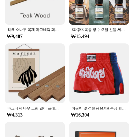
티크 소나무 목재 마그네틱 페인팅 프레임, 나무 사진 프레임, 페인팅 캔버스 포스터 프레임, 캔버스 프레임, 아트 행거, 크리스마스, 21-100 cm
EUQEE 목공 향수 오일 선물 세트, 달콤한 담배, 숲 소나무, 가죽, 삼나무, 따뜻한 소박한 숲, 대나무 티크, 6 병, 10ml
₩9,487
₩15,494
마그네틱 나무 그림 걸이 프레임, 사진 포스터 벽 아트 캔버스 인쇄 그림 티크 소나무 나무 거실 홈 장식, 1 개
어린이 및 성인용 MMA 복싱 반바지, 무에타이 및 태권도 훈련용 무술 의류, 자수
₩4,313
₩16,304