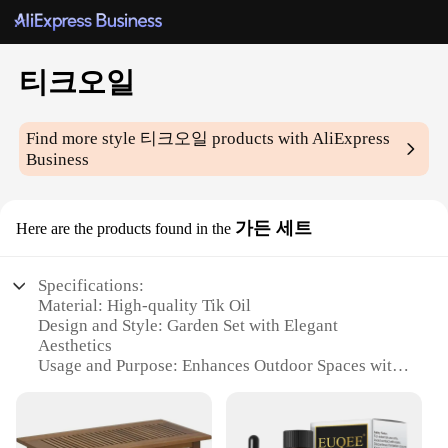
티크오일
Find more style
티크오일
products with AliExpress
Business
가든 세트
Here are the products found in the
Specifications:
Material: High-quality Tik Oil
Design and Style: Garden Set with Elegant
Aesthetics
Usage and Purpose: Enhances Outdoor Spaces with
Sustainable Beauty
Typical Adaptive Scenario: Ideal for Gardens,
Patios, and Balconies
Shape or Size or Weight or Quantity: Versatile Set