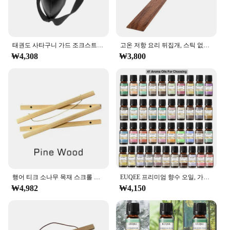
태권도 사타구니 가드 조크스트랩 사타구니 가랑이 보호대, 운동 훈련용 조절 가능, 남녀공용 MMA 파이팅 무에아트 산타
고온 저항 요리 뒤집개, 스틱 없음, 티크 우드 국자 스푼, 삽 오일 저항, 야외 캠핑 바베큐용
₩4,308
₩3,800
행어 티크 소나무 목재 스크롤 페인팅 프레임, 마그네틱 포스터, 5 색 목재 사진 프레임, 블랙 화이트 캔버스 프레임, 2130 40, 50cm
EUQEE 프리미엄 향수 오일, 가습기 디퓨저, 코코넛 바닐라 숲 소나무 백단향 대나무 및 티크 망고 아로마 오일, 10ml
₩4,982
₩4,150