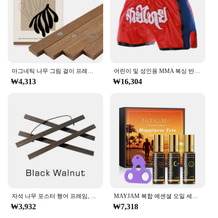
마그네틱 나무 그림 걸이 프레임, 사진 포스터 벽 아트 캔버스 인쇄 그림 티크 소나무 나무 거실 홈 장식, 1 개
어린이 및 성인용 MMA 복싱 반바지, 무에타이 및 태권도 훈련용 무술 의류, 자수
₩4,313
₩16,304
자석 나무 포스터 행어 프레임, 벽 아트 캔버스 인쇄 페인팅, 티크 소나무 목재, 거실 홈 데코, 5 가지 색상 사진, 1PC
MAYJAM 복합 에센셜 오일 세트, 쉬운 수면 스트레스 해소, 모기 구충제 아로마 향기 오일 롤, 병 위에 3 개
₩3,932
₩7,318