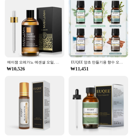
and modern comfort. The carriage's design echoes
the timeless elegance of horse-drawn carriages,
complete with a canopy that provides shade and a
cozy atmosphere. The interior is thoughtfully
designed with plush seating and tables, perfect for
enjoying a leisurely meal or a refreshing drink with
friends. The set is crafted to withstand the elements,
ensuring that your outdoor gatherings remain
uninterrupted by the weather.
메이잼 오레가노 에센셜 오일, 네롤리, 헬크라이섬, 코파이바, 심황, 스피어민트, 아니스 스타, 2024 년, 뉴 아로마 오일
EUQEE 양초 만들기용 향수 오일 선물 세트-10ml 바다 바람, 숲 소나무, 대나무 및 티크, 삼나무, 백단향, 프리지아, 6 개
**Versatile and User-Friendly**
₩10,526
₩11,451
Whether you're hosting a small intimate gathering
or a larger event, this carriage lounge set is versatile
enough to accommodate various scenarios. The set
includes a range of furniture, including chairs,
tables, and an umbrella, making it a complete
package for any outdoor occasion. The ease of use
is evident in the high-efficiency Tick Oil engine,
which ensures smooth and reliable operation,
allowing you to focus on enjoying your event. The
set is not only ideal for private use but also for
vendors and suppliers looking to offer a unique