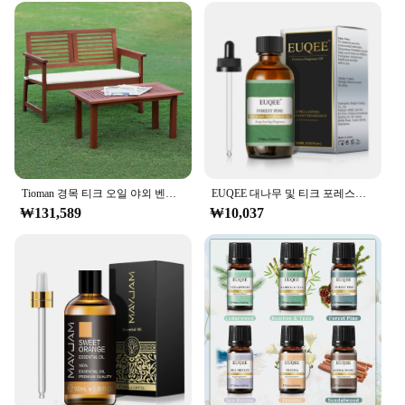
design and functionality. Its sleek, minimalist
aesthetic makes it a perfect addition to any outdoor
space, be it a patio, garden, or even a commercial
setting. The bench's design is not only visually
appealing but also robust, ensuring it can withstand
the elements without compromising on style. The
bench's versatility makes it suitable for a variety of
scenarios, from casual gatherings to formal events.
**Durable Construction and Weather Resistance**
Crafted from high-quality Tik Oil, this bench is
Tioman 경목 티크 오일 야외 벤치, 22.2 "D x 42.7" W x 32.1 "H, 천연
EUQEE 대나무 및 티크 포레스트 소나무 향기 오일, 아로마 테라피, 비누 만들기, 목욕 폭탄용 유리 스포이드 포함, 에센셜 오일
designed to withstand the test of time. The material
₩131,589
₩10,037
is known for its durability and resistance to weather
conditions, making it an excellent choice for
outdoor furniture. Whether you're hosting a party or
simply enjoying a quiet moment in your garden, the
bench's weather-resistant properties ensure it
remains a sturdy and comfortable seating option
throughout the year.
**Suitable for Everyone**
Available in various sizes, the Tik Oil Party Bench is
tailored to meet the needs of homeowners and