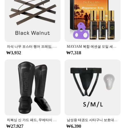
자석 나무 포스터 행어 프레임, 벽 아트 캔버스 인쇄 페인팅, 티크 소나무 목재, 거실 홈 데코, 5 가지 색상 사진, 1PC
MAYJAM 복합 에센셜 오일 세트, 쉬운 수면 스트레스 해소, 모기 구충제 아로마 향기 오일 롤, 병 위에 3 개
₩3,932
₩7,318
킥복싱 신 가드 패드, 무에타이 무술 산다 우슈 다리 보호대, 태권도 발목 가드
남성용 태권도 사타구니 보호대 훈련 장비, 무에타이 무술 산다 킥복싱 운동용 휴대용 가랑이 보호
₩27,927
₩6,390