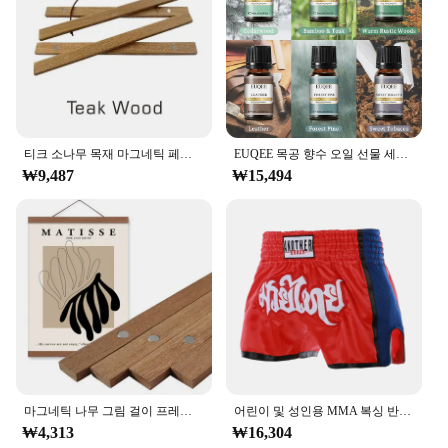
티크 소나무 목재 마그네틱 페인팅 프레임, 나무 사진 프레임, 페인팅 캔버스 포스터 프레임, 캔버스 프레임, 아트 행거, 크리스마스, 21-100 cm
EUQEE 목공 향수 오일 선물 세트, 달콤한 담배, 숲 소나무, 가죽, 삼나무, 따뜻한 소박한 숲, 대나무 티크, 6 병, 10ml
₩9,487
₩15,494
마그네틱 나무 그림 걸이 프레임, 사진 포스터 벽 아트 캔버스 인쇄 그림 티크 소나무 나무 거실 홈 장식, 1 개
어린이 및 성인용 MMA 복싱 반바지, 무에타이 및 태권도 훈련용 무술 의류, 자수
₩4,313
₩16,304