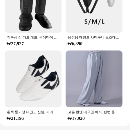
킥복싱 신 가드 패드, 무에타이 무술 산다 우슈 다리 보호대, 태권도 발목 가드
남성용 태권도 사타구니 보호대 훈련 장비, 무에타이 무술 산다 킥복싱 운동용 휴대용 가랑이 보호
₩27,927
₩6,390
흰색 통기성 태권도 신발, 가라테 쿵푸 레슬링 무술 신발, 성인 어린이 미끄럼 방지 소프트 옥스포드 밑창 스니커즈
코튼 린넨 태극권 바지, 랜턴 통기성, 남성 무술 바지, 요가, 태권도 복싱, 가라테, 제트, 쿤도 바지
₩21,196
₩17,920