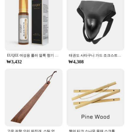
EUQEE 여성용 롤러 얼룩 향기 오일, 신선한 라인 코코넛 바닐라 엔젤, 아로마 테라피, DIY 비누, 양초 만들기, 10ml
태권도 사타구니 가드 조크스트랩 사타구니 가랑이 보호대, 운동 훈련용 조절 가능, 남녀공용 MMA 파이팅 무에아트 산타
₩3,432
₩4,308
고온 저항 요리 뒤집개, 스틱 없음, 티크 우드 국자 스푼, 삽 오일 저항, 야외 캠핑 바베큐용
행어 티크 소나무 목재 스크롤 페인팅 프레임, 마그네틱 포스터, 5 색 목재 사진 프레임, 블랙 화이트 캔버스 프레임, 2130 40, 50cm