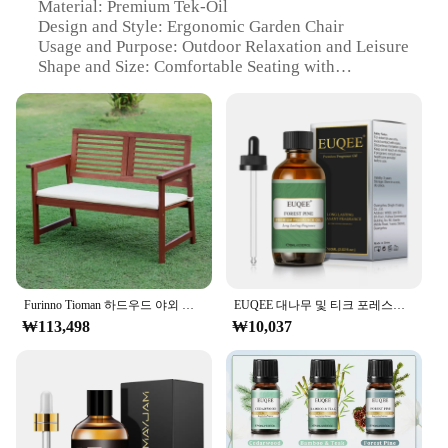
Material: Premium Tek-Oil
Design and Style: Ergonomic Garden Chair
Usage and Purpose: Outdoor Relaxation and Leisure
Shape and Size: Comfortable Seating with
Supportive Backrest
Performance and Property: Durable and Weather-
Resistant
Parts and Accessories: Includes Chair and Cushion
Features:
**Unmatched Comfort and Durability**
Step into the serene world of outdoor relaxation
with the Tek-Oil Garden Chair, a masterpiece of
ergonomic design and robust construction. Crafted
from premium Tek-Oil, this chair promises
longevity and resistance to the elements, ensuring
Furinno Tioman 하드우드 야외 벤치, 천연 티크 오일, FG161167
EUQEE 대나무 및 티크 포레스트 소나무 향기 오일, 아로마 테라피, 비누 만들기, 목욕 폭탄용 유리 스포이드 포함, 에센셜 오일
your outdoor space remains a sanctuary for years to
₩113,498
₩10,037
come. The ergonomic design provides ample
support for your back and spine, allowing you to
unwind in comfort after a long day. Whether you're
enjoying a quiet moment in your garden or hosting
a casual outdoor gathering, this chair is the perfect
blend of style and function.