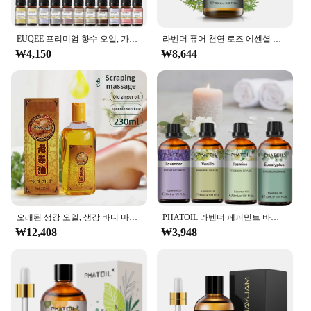
wellness routine.
**A Sensory Journey for Every Moment**
EUQEE 프리미엄 향수 오일, 가습기 디퓨저, 코코넛 바닐라 숲 소나무 백단향 대나무 및 티크 망고 아로마 오일, 10ml
라벤더 퓨어 천연 로즈 에센셜 오일, 가습기 디퓨저, 바닐라 페퍼민트 클로브, 티 트리 일랑 레몬 아로마 오일, 100ml
The Tik Oil Essential Oil set is not just a product; it's
₩4,150
₩8,644
a sensory journey that caters to your every mood
and occasion. The elegant design of the bottle,
paired with the practicality of the included dropper,
makes it easy to incorporate this oil into your daily
rituals. Whether you're diffusing it in your living
space, using it as a base for your DIY skincare
products, or adding a few drops to your hair care
routine, the possibilities are endless. The rich,
aromatic scent of Tik Oil is sure to transport you to
a world of tranquility and rejuvenation.
**For the Wholesale Market and Beyond**
오래된 생강 오일, 생강 바디 마사지, 에센셜 오일 긁기, 오픈 백 패스, 자오선 발열, 미용실 스파, 230ML
PHATOIL 라벤더 페퍼민트 바닐라 티 트리 에센셜 오일, 아로마 테라피 캔들 만들기, 천연 유칼립투스 아로마 오일, 30ml
Our Tik Oil Essential Oil set is not just for personal
₩12,408
₩3,948
use; it's also an excellent choice for wholesale
vendors and suppliers looking to expand their
product offerings. With its versatile applications
and high-quality composition, this set is a reliable
choice for those seeking to cater to the growing
demand for natural, effective wellness solutions.