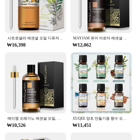
Whether you're a retailer, a spa owner, or a
healthcare professional, this set is designed to meet
the needs of your customers and enhance your
business offerings. Embrace the power of Tik Oil
and elevate your product range with this essential
addition.
시트로넬라 에센셜 오일 디퓨저 100ml, 순수 천연 라벤더 유칼립투스, 바닐라, 페퍼민트 바질, 티 트리, 정향, 아로마틱 오일
MAYJAM 퓨어 아로마 에센셜 오일, 시나몬 로즈마리 시더우드 레몬그라스 티 트리 마사지 가습기, 100ML
₩16,398
₩12,062
메이잼 오레가노 에센셜 오일, 네롤리, 헬크라이섬, 코파이바, 심황, 스피어민트, 아니스 스타, 2024 년, 뉴 아로마 오일
EUQEE 양초 만들기용 향수 오일 선물 세트-10ml 바다 바람, 숲 소나무, 대나무 및 티크, 삼나무, 백단향, 프리지아, 6 개
₩10,526
₩11,451