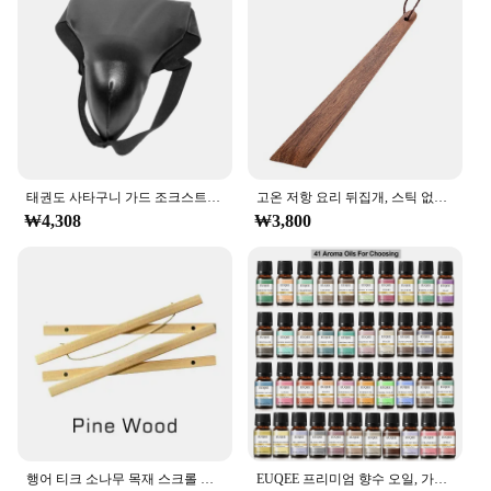
excellent investment for wholesalers and retailers
alike.
태권도 사타구니 가드 조크스트랩 사타구니 가랑이 보호대, 운동 훈련용 조절 가능, 남녀공용 MMA 파이팅 무에아트 산타
고온 저항 요리 뒤집개, 스틱 없음, 티크 우드 국자 스푼, 삽 오일 저항, 야외 캠핑 바베큐용
₩4,308
₩3,800
행어 티크 소나무 목재 스크롤 페인팅 프레임, 마그네틱 포스터, 5 색 목재 사진 프레임, 블랙 화이트 캔버스 프레임, 2130 40, 50cm
EUQEE 프리미엄 향수 오일, 가습기 디퓨저, 코코넛 바닐라 숲 소나무 백단향 대나무 및 티크 망고 아로마 오일, 10ml