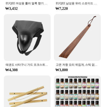
experience to their customers.
EUQEE 여성용 롤러 얼룩 향기 오일, 신선한 라인 코코넛 바닐라 엔젤, 아로마 테라피, DIY 비누, 양초 만들기, 10ml
EUQEE 남성용 유리 스포이드 가죽 향수 오일, 대나무 및 티크 숲 소나무 초콜릿 커피 아로마 오일, DIY 향수, 60ml
₩3,432
₩7,220
**Durable and Eco-Friendly**
Crafted with an eco-conscious approach, the Tick
Oil-powered Carriage Lounge is not only durable
but also environmentally friendly. The use of
premium Tick Oil ensures a sustainable and eco-
friendly mode of transportation, reducing the
carbon footprint of your events. The set is designed
to withstand the rigors of outdoor use, making it a
reliable choice for both personal and commercial
use. The comprehensive set includes all the
necessary parts, making it a complete solution for
those looking to add a touch of elegance and
태권도 사타구니 가드 조크스트랩 사타구니 가랑이 보호대, 운동 훈련용 조절 가능, 남녀공용 MMA 파이팅 무에아트 산타
고온 저항 요리 뒤집개, 스틱 없음, 티크 우드 국자 스푼, 삽 오일 저항, 야외 캠핑 바베큐용
sustainability to their outdoor activities.
₩4,308
₩3,800