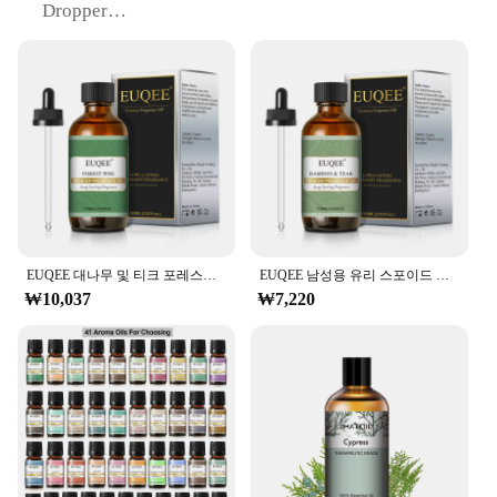
Dropper
Usage and Purpose: Aromatherapy, Skin Care, Hair
Care
Performance and Property: Rich in Essential Fatty
Acids
Parts and Accessories: Comes with a Dropper for
Precise Application
Features:
**Unmatched Quality and Versatility**
Discover the transformative power of Tik Oil with
our exclusive Essential Oil set, designed for the
discerning user seeking the highest quality in
EUQEE 대나무 및 티크 포레스트 소나무 향기 오일, 아로마 테라피, 비누 만들기, 목욕 폭탄용 유리 스포이드 포함, 에센셜 오일
EUQEE 남성용 유리 스포이드 가죽 향수 오일, 대나무 및 티크 숲 소나무 초콜릿 커피 아로마 오일, DIY 향수, 60ml
aromatherapy and personal care. This specialty oil,
₩10,037
₩7,220
also known as Tik Oil, is a must-have for those who
appreciate the finer things in life. Its premium grade
composition ensures that each drop delivers a rich,
luxurious experience that is both invigorating and
soothing. Whether you're seeking to enhance your
meditation practice, indulge in a relaxing spa day,
or simply enjoy the benefits of natural remedies,
this Tik Oil set is the perfect addition to your