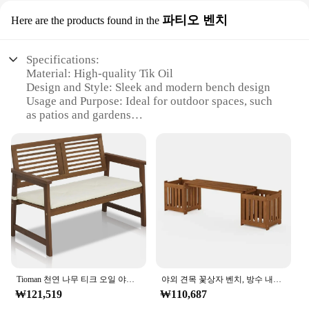
파티오 벤치
Here are the products found in the
Specifications:
Material: High-quality Tik Oil
Design and Style: Sleek and modern bench design
Usage and Purpose: Ideal for outdoor spaces, such
as patios and gardens
Performance and Property: Durable and weather-
resistant
Shape or Size or Weight or Quantity: Available in
various sizes to suit different needs
Applicable People: Perfect for homeowners and
businesses looking for functional yet stylish
furniture
Features:
|티크오일|Wholesale|Vendors|
Tioman 천연 나무 티크 오일 야외 벤치
야외 견목 꽃상자 벤치, 방수 내구성 티크 오일 처리, 천연 나무 68.5 "W x 18.3" H x 15.8 "D Eng 목재 프레임, 소박한
**Elegant Design and Versatile Use**
₩121,519
₩110,687
The Tik Oil Party Bench is a testament to modern