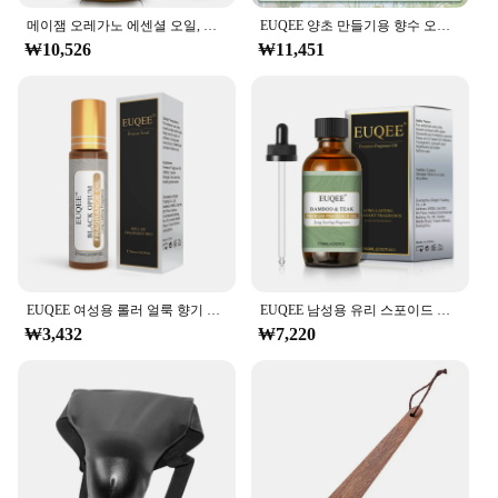
businesses alike. Whether you're looking for a
메이잼 오레가노 에센셜 오일, 네롤리, 헬크라이섬, 코파이바, 심황, 스피어민트, 아니스 스타, 2024 년, 뉴 아로마 오일
EUQEE 양초 만들기용 향수 오일 선물 세트-10ml 바다 바람, 숲 소나무, 대나무 및 티크, 삼나무, 백단향, 프리지아, 6 개
single bench to enhance your patio or a set to create
₩10,526
₩11,451
a cohesive seating area, this product offers a range
of options to choose from. Its adaptability makes it
an ideal choice for both residential and commercial
spaces, ensuring that everyone can enjoy the
benefits of this stylish and functional piece of
outdoor furniture.
EUQEE 여성용 롤러 얼룩 향기 오일, 신선한 라인 코코넛 바닐라 엔젤, 아로마 테라피, DIY 비누, 양초 만들기, 10ml
EUQEE 남성용 유리 스포이드 가죽 향수 오일, 대나무 및 티크 숲 소나무 초콜릿 커피 아로마 오일, DIY 향수, 60ml
₩3,432
₩7,220