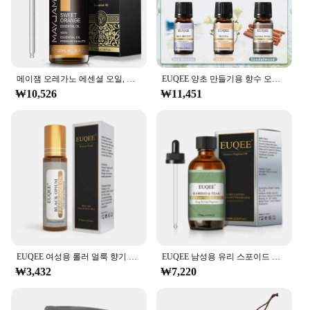
**Versatile and Easy to Maintain**
This garden chair isn't just about comfort; it's also
about versatility. Its sleek and modern design
complements any outdoor setting, from a tranquil
메이잼 오레가노 에센셜 오일, 네롤리, 헬크라이섬, 코파이바, 심황, 스피어민트, 아니스 스타, 2024 년, 뉴 아로마 오일
EUQEE 양초 만들기용 향수 오일 선물 세트-10ml 바다 바람, 숲 소나무, 대나무 및 티크, 삼나무, 백단향, 프리지아, 6 개
backyard to a bustling patio. The chair's lightweight
₩10,526
₩11,451
nature makes it easy to move around, while its
durable build ensures it can withstand the rigors of
frequent use. Maintenance is a breeze, as the Tek-
Oil material is known for its resistance to stains and
weathering, making it a low-maintenance addition
to your outdoor furniture collection.
**Ideal for Wholesale and Vendors**
For those in the business of selling outdoor
furniture, the Tek-Oil Garden Chair is an excellent
choice. Its durability, versatility, and aesthetic
appeal make it a top-selling item. With the option to
EUQEE 여성용 롤러 얼룩 향기 오일, 신선한 라인 코코넛 바닐라 엔젤, 아로마 테라피, DIY 비누, 양초 만들기, 10ml
EUQEE 남성용 유리 스포이드 가죽 향수 오일, 대나무 및 티크 숲 소나무 초콜릿 커피 아로마 오일, DIY 향수, 60ml
purchase in sets, this chair is perfect for vendors
₩3,432
₩7,220
looking to offer a complete outdoor seating solution
to their customers. Its ability to withstand the
elements and its timeless design make it an