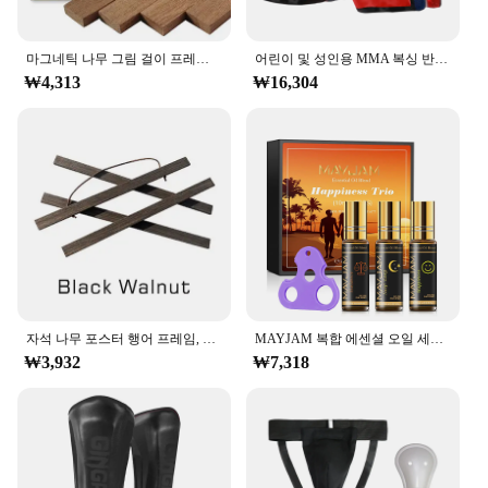
마그네틱 나무 그림 걸이 프레임, 사진 포스터 벽 아트 캔버스 인쇄 그림 티크 소나무 나무 거실 홈 장식, 1 개
어린이 및 성인용 MMA 복싱 반바지, 무에타이 및 태권도 훈련용 무술 의류, 자수
₩4,313
₩16,304
자석 나무 포스터 행어 프레임, 벽 아트 캔버스 인쇄 페인팅, 티크 소나무 목재, 거실 홈 데코, 5 가지 색상 사진, 1PC
MAYJAM 복합 에센셜 오일 세트, 쉬운 수면 스트레스 해소, 모기 구충제 아로마 향기 오일 롤, 병 위에 3 개
₩3,932
₩7,318