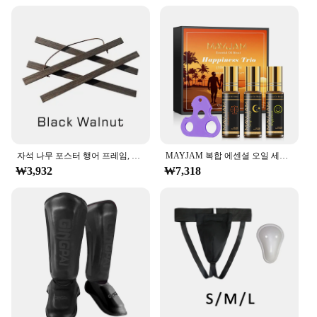
자석 나무 포스터 행어 프레임, 벽 아트 캔버스 인쇄 페인팅, 티크 소나무 목재, 거실 홈 데코, 5 가지 색상 사진, 1PC
MAYJAM 복합 에센셜 오일 세트, 쉬운 수면 스트레스 해소, 모기 구충제 아로마 향기 오일 롤, 병 위에 3 개
₩3,932
₩7,318