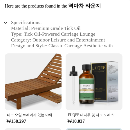
역마차 라운지
Here are the products found in the
Specifications:
Material: Premium Grade Tick Oil
Type: Tick Oil-Powered Carriage Lounge
Category: Outdoor Leisure and Entertainment
Design and Style: Classic Carriage Aesthetic with
Modern Comfort
Usage and Purpose: Ideal for Relaxation and Social
Gatherings
Performance and Property: High-Efficiency Tick Oil
Engine for Smooth Rides
Parts and Accessories: Comprehensive Set
Including Chairs, Tables, and Umbrellas
Features:
|티크오일|
티크 오일 트레이가 있는 야외 원목 파티오 가구, 일광욕 의자
EUQEE 대나무 및 티크 포레스트 소나무 향기 오일, 아로마 테라피, 비누 만들기, 목욕 폭탄용 유리 스포이드 포함, 에센셜 오일
**Elegant Design and Timeless Charm**
₩158,297
₩10,037
Step into a world of relaxation with the Tick Oil-
powered Carriage Lounge, a blend of classic charm