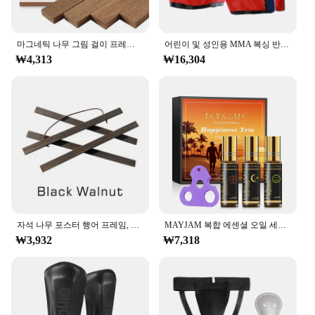
마그네틱 나무 그림 걸이 프레임, 사진 포스터 벽 아트 캔버스 인쇄 그림 티크 소나무 나무 거실 홈 장식, 1 개
어린이 및 성인용 MMA 복싱 반바지, 무에타이 및 태권도 훈련용 무술 의류, 자수
₩4,313
₩16,304
자석 나무 포스터 행어 프레임, 벽 아트 캔버스 인쇄 페인팅, 티크 소나무 목재, 거실 홈 데코, 5 가지 색상 사진, 1PC
MAYJAM 복합 에센셜 오일 세트, 쉬운 수면 스트레스 해소, 모기 구충제 아로마 향기 오일 롤, 병 위에 3 개
₩3,932
₩7,318