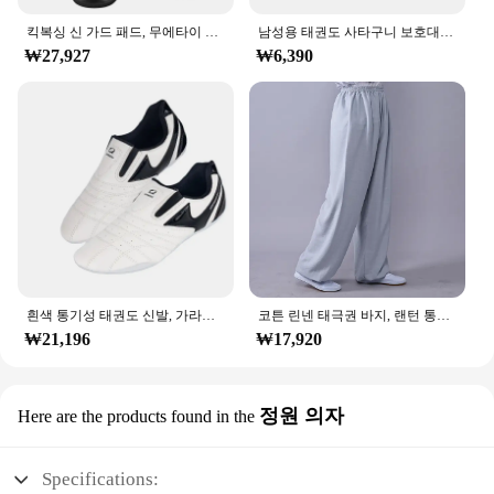
킥복싱 신 가드 패드, 무에타이 무술 산다 우슈 다리 보호대, 태권도 발목 가드
남성용 태권도 사타구니 보호대 훈련 장비, 무에타이 무술 산다 킥복싱 운동용 휴대용 가랑이 보호
₩27,927
₩6,390
흰색 통기성 태권도 신발, 가라테 쿵푸 레슬링 무술 신발, 성인 어린이 미끄럼 방지 소프트 옥스포드 밑창 스니커즈
코튼 린넨 태극권 바지, 랜턴 통기성, 남성 무술 바지, 요가, 태권도 복싱, 가라테, 제트, 쿤도 바지
₩21,196
₩17,920
정원 의자
Here are the products found in the
Specifications: