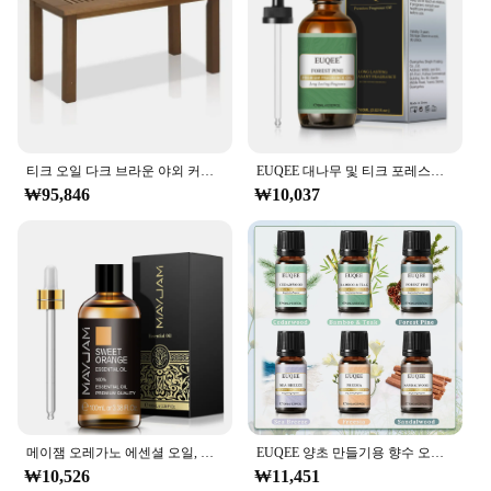
Options to Suit Diverse Needs
Performance and Property: Durable and Weather-
Resistant
Features:
|티크오일|
티크 오일 다크 브라운 야외 커피 테이블, 티만 원목 파티오 가구, FG16504
EUQEE 대나무 및 티크 포레스트 소나무 향기 오일, 아로마 테라피, 비누 만들기, 목욕 폭탄용 유리 스포이드 포함, 에센셜 오일
**Elevate Your Outdoor Sanctuary**
₩95,846
₩10,037
Transform your garden into a serene oasis with the
Tik Oil Garden Set, a harmonious blend of
functionality and style. Crafted from premium Tik
Oil, this set is not only durable but also sustainable,
ensuring that your outdoor space remains beautiful
and eco-friendly. The garden set's design is a
testament to elegance, with its sleek lines and
sophisticated finish that complements any garden or
patio decor. Whether you're looking to add a touch
of modernity to your backyard or create a tranquil
retreat on your balcony, this set is the perfect
메이잼 오레가노 에센셜 오일, 네롤리, 헬크라이섬, 코파이바, 심황, 스피어민트, 아니스 스타, 2024 년, 뉴 아로마 오일
EUQEE 양초 만들기용 향수 오일 선물 세트-10ml 바다 바람, 숲 소나무, 대나무 및 티크, 삼나무, 백단향, 프리지아, 6 개
choice.
₩10,526
₩11,451