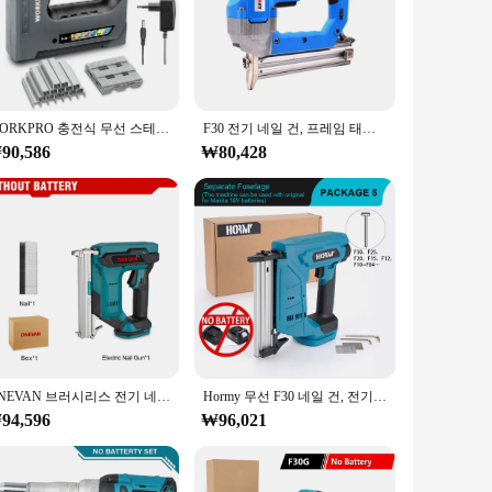
ve. Whether you're at a salon, traveling, or simply enjoying a
arges without worrying about running out of power. The USB
heme make it an attractive addition to any beauty routine,
WORKPRO 충전식 무선 스테이플 건, 집 장식 리노베이션, 실내 장식, 6 인 1, 3.6V
F30 전기 네일 건, 프레임 태커, 전동 공구
90,586
₩80,428
care technology. Its versatility and efficiency make it a
or a retailer looking to expand your product range, this
ONEVAN 브러시리스 전기 네일 건, 타정기 스테이플러, 프레이밍 태커, 가구 스테이플 건, 목공 전동 공구, 마키타 18V 배터리용
Hormy 무선 F30 네일 건, 전기 가구 목공 태커 스테이플러, 목공 전동 공구 스테이플 건, 마키타 18V 배터리용
94,596
₩96,021