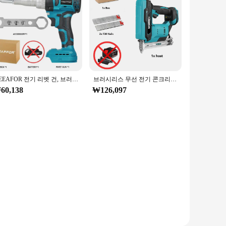
KEEAFOR 전기 리벳 건, 브러시리스 리벳 너트 건, 네일 건, 무선 드릴 인서트 전동 공구, Makita 18V 배터리, 20000N, 720W
브러시리스 무선 전기 콘크리트 네일 건 스테이플러, 타정기 목공, 마키타 18V 배터리용 충전식 손톱 2 세트, F30
60,138
₩126,097