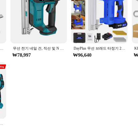
U 스테이플 F30 422 1022 브러시리스 무선 전기 네일 건 스테이플러 타정기 + 1 세트, 마키타 18V 배터리용 못
무선 전기 네일 건, 직선 및 N 모양 못, 순수 구리 모터, 목공 범용 네일 머신, 마키타 배터리용
DayPlus 무선 브래드 타정기 21V, 2 인 1 네일 건, 스테이플 건, 배터리 전원 스테이플러 건, 배터리 및 충전기 포함 목공
₩78,997
₩96,640
₩
테이플러 건, 마키타 18V 배터리용, F30, F40, F50, K438 네일, 2 인 1 타정기, 배터리 없음, 신제품