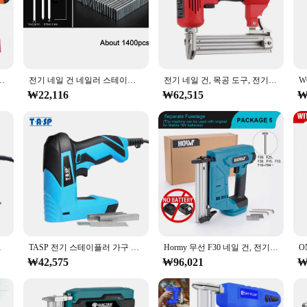
r travel bag, making it the perfect companion for those who are always on the mo
your nails looking impeccable.
 about performance. With a long-lasting battery life, you can enjoy multiple ch
t compatible with a wide range of devices. The sleek design and vibrant color sc
y whenever you are.
프레이밍 타정기 태커, 가구 스테이플 건, 가공 풀링 콘크리트 리벳 도구
전기 네일 건 네일러 스테이플러, 목공 전기 태커 가구 스테이플 건, 프레임 전동 공구 F30 422, 2 in 1 1800W
전기 네일 건, 목공 도구, 전기 태커 스트레이트 스테이플, 가구용 못 박는 스테이플러 슈터, 2600W, 220V
₩22,116
₩62,515
₩
e for vendors and suppliers looking to offer their clients the latest in nail 
uty enthusiasts. Whether you're a salon owner looking to enhance your services 
; it's a statement of style and innovation in the beauty industry.
구, 2300W
TASP 전기 스테이플러 가구 건설 네일건 택커, 스테이플 네일 전동 공구, 가정용 DIY 실내 장식, 230V, 14mm
Hormy 무선 F30 네일 건, 전기 가구 목공 태커 스테이플러, 목공 전동 공구 스테이플 건, 마키타 18V 배터리용
₩42,575
₩96,021
₩