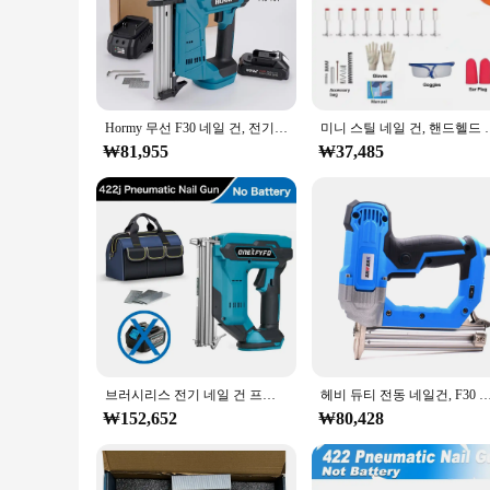
Its compact size ensures that it fits easily into any purse o
day out, this charger set is your go-to solution for keeping 
**Designed for Versatility and Efficiency**
This nail charger set isn't just about portability; it's also
cable included in the set allows for easy charging, making i
while the efficient charging ensures that your nails are read
Hormy 무선 F30 네일 건, 전기 가구 목공 태커 스테이플러, 목공 전동 공구 스테이플 건, 마키타 18V 배터리용
미니 스틸 네일 건, 핸드헬드 강력한 스테이플러 
**Tailored for the Beauty Industry**
₩81,955
₩37,485
As a wholesale product, the 충전 타카 네일 건 is an excellent choic
valuable asset for both professional nail technicians and bea
charger set is an investment that pays off. It's not just a tool
브러시리스 전기 네일 건 프레임 타정기 태커, 가구 스테이플 건, 목공 도구, 마키타 18V 배터리용, F30, 422J, 1022J
헤비 듀티 전동 네일건, F30 브래드 프레이밍 태커, 가정용 전동 공
₩152,652
₩80,428