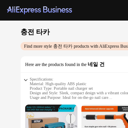
충전 타카
Find more style
충전 타카
products with AliExpress Bus
네일 건
Here are the products found in the
Specifications:
Material: High-quality ABS plastic
Product Type: Portable nail charger set
Design and Style: Sleek, compact design with a vibrant col
Usage and Purpose: Ideal for on-the-go nail care
Performance and Property: Efficient charging with a long-las
Parts and Accessories: Includes a USB cable for easy chargi
Features:
**Effortless Charging and Portability**
The 충전 타카 네일 건 is a game-changer for those who value conve