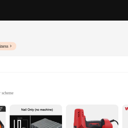
iness
or scheme
ting battery life
ng
nience and style. Crafted from durable ABS plastic, this portable nail char