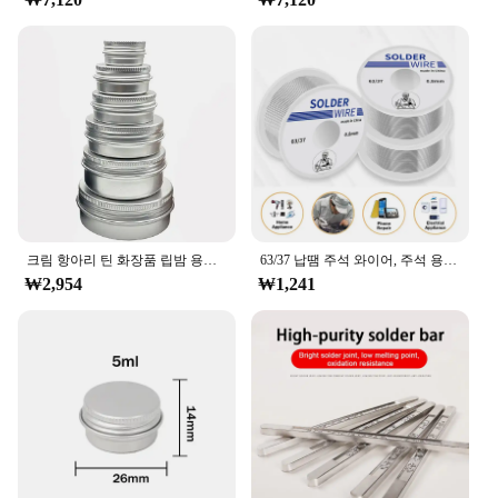
크림 항아리 틴 화장품 립밤 용기, 네일 제거 공예 냄비, 리필 가능한 병 나사, 빈 알루미늄, 10 개
63/37 납땜 주석 와이어, 주석 용융 로진 코어 납땜 와이어 롤, 노 클린 FLUX 2.0% 주석 가용 주석, 0.8mm, 1.0mm
₩2,954
₩1,241