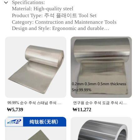
Specifications:
Material: High-quality steel
Product Type: 주석 플래이트 Tool Set
Category: Construction and Maintenance Tools
Design and Style: Ergonomic and durable
Usage and Purpose: Ideal for various construction
and maintenance tasks
Performance and Property: Precision-engineered for
optimal performance
Parts and Accessories: Comprehensive set of tools
for versatile use
Features:
**Precision and Durability**
Crafted from robust steel, the 주석 플래이트 Tool
Set is designed to withstand the rigors of
99.99% 순수 주석 스태넘 주석 시트 플레이트 포일, 0.02mm, 0.03mm, 0.05mm, 0.1mm, 0.2mm, 0.3mm, 0.4mm, 0.5mm, 0.8mm, 1mm, 1.5mm, 2mm, 3mm, 5mm, 8mm
연구용 순수 주석 도금 주석 시트, 주석 호일 스트립, 주석 판 패널, 두께 Sn≥ 99.99%, 0.2mm, 0.3mm, 0.5mm
construction and maintenance work. The set
₩5,739
₩11,272
includes a variety of tools that are not only durable
but also precise, ensuring that every task is
completed with accuracy. Whether you're a
professional contractor or a DIY enthusiast, this
tool set is engineered to meet your needs.