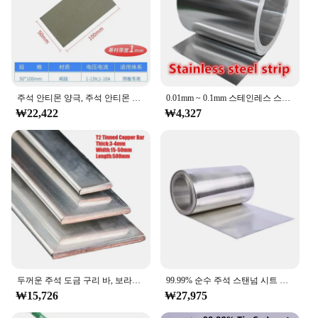
**Versatility and Efficiency**
The 주석 플래이트 Tool Set is more than just a
collection of tools; it's a versatile solution for a
wide range of tasks. The set includes tools for
drilling, cutting, and fastening, making it an
indispensable addition to any toolbox. The
주석 안티몬 양극, 주석 안티몬 티타늄 플레이트 (메쉬) 양극, 순수 티타늄 플레이트 (메쉬) 음극
0.01mm ~ 0.1mm 스테인레스 스틸 스트립 304 두께 강판 얇은 강판/호일 내식성 사용자 정의 크기
ergonomic design of the tools ensures comfort
₩22,422
₩4,327
during prolonged use, allowing you to work
efficiently without fatigue.
**Optimized for Professionals and Vendors**
This tool set is not just for personal use; it's tailored
for professionals and vendors who require a reliable
and efficient toolset for their projects. The set is
available for wholesale, making it an excellent
choice for vendors looking to stock high-quality
tools at competitive prices. The comprehensive
nature of the set ensures that you have everything
you need for a variety of tasks, making it a valuable
두꺼운 주석 도금 구리 바, 보라색 구리 플랫 스트립, 전도성 접지 플레이트 버스바, 너비 10mm, 15mm, 20mm, 25mm, 30mm, 40mm, 50mm, T2, 2mm, 3mm, 4mm, 5mm
99.99% 순수 주석 스탠넘 시트 플레이트
asset for both professionals and vendors alike.
₩15,726
₩27,975