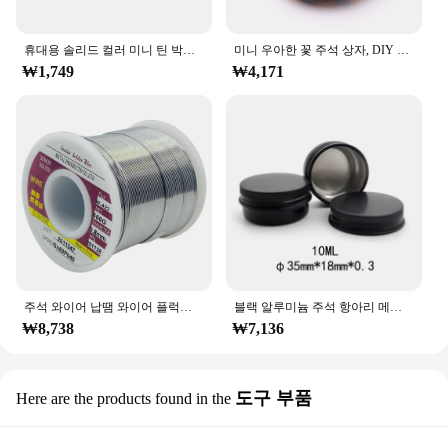
휴대용 솔리드 컬러 미니 틴 박스, 차 봉인 항아리 포장 상자, 쥬얼리 캔디, 소형 스토리지 캔, 동전 귀걸이 헤드폰, 선물 케이스
미니 우아한 꽃 주석 상자, DIY 캔들 항아리 밤, 둥근 빈 철 상자, 휴대용 립스틱 지퍼 크림 보관 상자, 신제품, 1PC
₩1,749
₩4,171
주석 와이어 납땜 와이어 플럭스 용융 로진 코어 납땜 롤 전기 수리, IC 수리용 고품질 200g 500g
블랙 알루미늄 주석 항아리 메이크업 크림 립밤, 스메이플 용기, 빈 캔들 차 캔, 금속 주석 상자, 포장 선물 상자, 20 개
₩8,738
₩7,136
도구 부품
Here are the products found in the