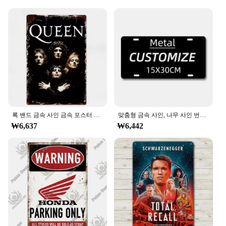
sophistication to any space. The wholesale
availability makes them an excellent choice for
vendors and suppliers looking to offer a high-
quality product to their customers.
**Adaptable to Various Scenarios**
Whether you're looking to celebrate an individual's
accomplishment or adorn your office with a touch
of elegance, these 주석 플래이트 명패 are versatile
enough to fit any scenario. They can be used for
sales, as awards, or as a decorative element in
homes, offices, or educational institutions. The sets
록 밴드 금속 사인 금속 포스터 주석 사인 빈티지 플라크 금속 벽 플레이트, 워크샵 바, 펍 차고 클럽, 레트로 홈 벽 장식
맞춤형 금속 사인, 나무 사인 번호판, 주석 사인, 빈티지 플라크, 벽 장식, 바 사인, 집 장식, 생일 선물
available for sale are perfect for those looking to
₩6,637
₩6,442
purchase in bulk, ensuring that they have an ample
supply for their needs.