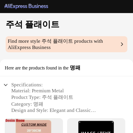
주석 플래이트
Find more style
주석 플래이트
products with
AliExpress Business
명패
Here are the products found in the
Specifications:
Material: Premium Metal
Product Type: 주석 플래이트
Category: 명패
Design and Style: Elegant and Classic
Usage and Purpose: Commemorative or Decorative
Shape and Size: Customizable to fit various needs
Performance and Property: Durable and Long-