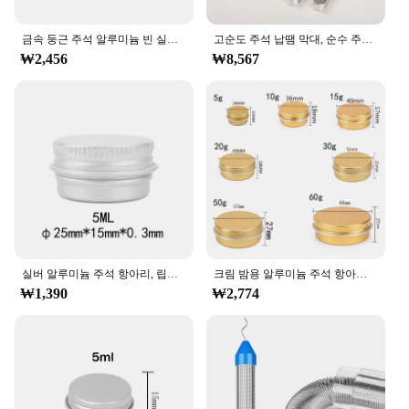
금속 둥근 주석 알루미늄 빈 실버 캔, 나사 뚜껑 밤 포함, 네일 아트 메이크업 크림 항아리 보관함, 5g-100g, 5 개
고순도 주석 납땜 막대, 순수 주석 막대, 무연 납땜 63/47, 저융점 항산화 주석 용접기, 용접 와이어, 250g/400g
₩2,456
₩8,567
실버 알루미늄 주석 항아리, 립밤 주석 용기, 캔들 차 캔 박스, 미니 샘플 항아리, 5ML, 10ML, 15ML, 50ML, 60ML, 100ML, 150ML, 200ML
크림 밤용 알루미늄 주석 항아리, 네일 캔들, 리필 가능한 금속 화장품 용기, 차 캔, 5, 10, 15, 20, 30, 50, 60g, 5 개
₩1,390
₩2,774