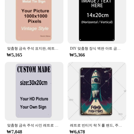
lasting
Features:
**Elegant Craftsmanship and Versatility**
The 주석 플래이트 명패 is a testament to the fusion
of traditional craftsmanship and modern design.
Each piece is meticulously crafted from premium
metal, ensuring durability and longevity. The
맞춤형 금속 주석 표지판, 레트로 플라크, 다리미 벽 아트 포스터, 맞춤형 텍스트 플레이트, 거리 표지판, 20x30cm, 15x30cm, 30x30cm
DIY 맞춤형 장식 벽판 아트 금속 주석 사인 공예, 플라크 포스터, 직사각형 금속 보드 사인 장식, 20x30cm, 30x40cm
elegant and classic design of these plaques makes
₩5,165
₩5,366
them suitable for a variety of settings, from personal
collections to prestigious institutions. The
customizable shape and size allow for a perfect fit,
whether it's for a small keepsake or a grand display.
**Ideal for Commemorative and Decorative
Needs**
These 주석 플래이트 명패 are not just plaques;
they are a tribute to achievements and milestones.
They serve as perfect commemorative pieces for
academic, professional, or personal
accomplishments. The plaques are also suitable for
맞춤형 금속 주석 사인 레트로 플라크 홈 장식 벽 스티커, 아트 포스터 개인 플레이트, ZSS61, 30x0cm, 30x15cm
레트로 빈티지 락 N 롤 밴드, 주석 사인 도어, ZZTOP 퀸 음악 포스터 장식 플라크, 금속 플레이트 벽 장식
decorative purposes, adding a touch of
₩7,048
₩6,678