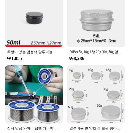
뚜껑이 있는 검정색 알루미늄 캔, 둥근 주석 상자, 금속 알약 캔, 크림 연고 항아리, 밤 왁스 화장품 보관 용기, 15-250ml
20Pcs 5g 10g 15g 20g 30g 50g 알루미늄 주석 항아리 금속 저장 상자 둥근 양초 향미료 깡통 나사 뚜껑 콘테이너 화장품을 가진 깡통
₩1,855
₩8,286
전자 납땜 와이어 납땜 와이어, 다목적 용접 와이어 플럭스 다리미 와이어 릴, 가정용 도구, 송진 코어 주석, 20g, 30g, 50g, 100g
알루미늄 빈 양초 캔 보관 항아리, 금속 원형 화장품 주석, 립 밤 살브 향신료용 나사 뚜껑 포함, 5g-60g, 로트당 10 개