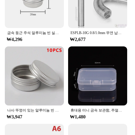
금속 둥근 주석 알루미늄 빈 실버 캔, 양초 립스틱용 나사 뚜껑 포함, 10 개, 5g, 10g, 15g, 20g, 30g, 50g, 60g
ESPLB-10G 0.8/1.0mm 무연 납땜 와이어 틴 펜, 휴대용 로진 코어 납땜 용접 납땜 인두 수리 도구
₩4,296
₩2,677
나사 뚜껑이 있는 알루미늄 빈 실버 캔, 금속 둥근 주석, 양초 립스틱, 10g/세트
휴대용 미니 금속 보관함, 주얼리 키 동전, 화이트 티 박스, 웨딩 캔디 보관함, 양철 정리함 선물
₩3,947
₩1,480