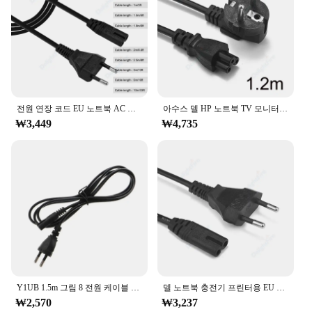
various lengths and quantities to suit different
needs
Parts and Accessories: Includes multiple connectors
for versatile use
Features:
**Efficient Power Delivery**
전원 연장 코드 EU 노트북 AC 케이블, IEC C7 전원 케이블, 라디오 스피커 TCL 애플 LG TV 소니 PS용, 0.5m, 1m, 1.5m, 3m, 5m, 10m
아수스 델 HP 노트북 TV 모니터 PC 컴퓨터 프린터 PC 노트북용 EU 플러그 전원 케이블, IEC C5 C13 전원 어댑터 익스텐션 코드
The 전원케이블 is not just any ordinary power
₩3,449
₩4,735
cable; it's a reliable solution for charging and
powering your electronic devices. Crafted from
high-quality PVC, this cable ensures durability and
longevity, making it a staple in your daily life. Its
robust design is not only visually appealing but also
engineered to deliver efficient power transmission,
minimizing signal loss and maximizing device
performance.
**Versatile Connectivity Options**
This power cable is designed to cater to a wide
range of electronic devices, making it a versatile
Y1UB 1.5m 그림 8 전원 케이블 코드 유로 EU 유럽 2핀 플러그
델 노트북 충전기 프린터용 EU 전원 익스텐션 코드, EU 노트북 AC 케이블, IEC C7, 0.5m, 1m, 1.5m, 2m, 3m, 10m
addition to your collection. With multiple
₩2,570
₩3,237
connectors included, it's easy to adapt to different