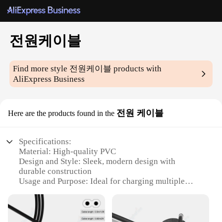
전원케이블
Find more style
전원케이블
products with
AliExpress Business
전원 케이블
Here are the products found in the
Specifications:
Material: High-quality PVC
Design and Style: Sleek, modern design with
durable construction
Usage and Purpose: Ideal for charging multiple
devices simultaneously
Performance and Property: Robust power
transmission with minimal signal loss
Shape or Size or Weight or Quantity: Available in