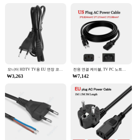
devices and charging scenarios. Whether you're at
home, in the office, or on the go, this cable's
adaptability ensures that you can power up your
devices with ease.
**Optimized for Wholesale and Vendor Needs**
Understanding the demands of wholesale and
vendor markets, this power cable is available in sets
to meet the needs of various businesses. The cable's
competitive pricing and wholesale availability make
it an attractive option for vendors and suppliers
모니터 HDTV TV용 EU 연장 코드 2 갈래 벽 전원 케이블에 대한 짧은 C7
전원 연결 케이블, TV PC 노트북 컴퓨터 충전 와이어, 미국 플러그, 전기 3 프롱 커넥터, 구리 라인, 1.5m, 3m, AC 110V ~ 220V
looking to offer reliable charging solutions to their
₩3,263
₩7,142
customers. Its performance and property make it an
excellent choice for both personal and professional
use, ensuring that you can power up your devices
with confidence.