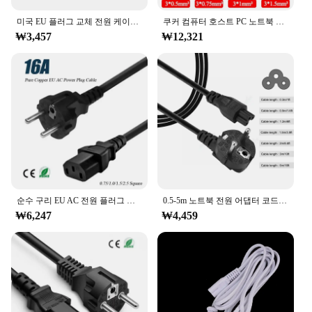
미국 EU 플러그 교체 전원 케이블, 전기 와이어 유로 전원 익스텐션 코드, 램프 베이스 전원 공급 장치 소켓용, 0.5m, 1.5m, 3m, 220V
쿠커 컴퓨터 호스트 PC 노트북 충전 라인, AC 전원 공급 케이블, EU 3 프롱 플러그 커넥터, 구리선, 3 * 0.5mm ², 1M, 1.5M, 3M
₩3,457
₩12,321
순수 구리 EU AC 전원 플러그 케이블, CE 인증 유럽 표준 테일 전원 코드, 16A 0.75, 1.0, 1.5 스퀘어, 3 핀
0.5-5m 노트북 전원 어댑터 코드 EU 플러그 2 프롱 IEC C5 전원 연장 코드 HP Dell 용 전원 케이블 Lenovo Asus Laptop LG TV
₩6,247
₩4,459