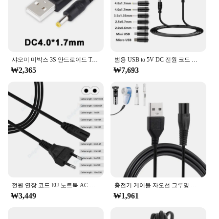
making it an attractive option for both personal and
professional use.
샤오미 미박스 3S 안드로이드 TV 박스용 충전기 전원 어댑터 공급 케이블, 소니 PSP 1000 2000 3000, 1M 전력선, 5V 2A DC4.0 * 1.7mm
범용 USB to 5V DC 전원 코드 충전 케이블, 5.5x2.1mm 잭, 12 개 교체 가능 플러그 어댑터, 마이크로 USB 미니 USB DC 플러그
₩2,365
₩7,693
전원 연장 코드 EU 노트북 AC 케이블, IEC C7 전원 케이블, 라디오 스피커 TCL 애플 LG TV 소니 PS용, 0.5m, 1m, 1.5m, 3m, 5m, 10m
충전기 케이블 자오선 그루밍 전기 면도기 트리머, 교체 충전 케이블, 전원 코드 공급 어댑터 호환
₩3,449
₩1,961