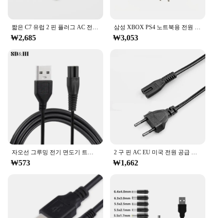
With its versatile design, this power cable is suitable
for a wide range of electronic devices, from
computers and laptops to smartphones and tablets.
짧은 C7 유럽 2 핀 플러그 AC 전원 케이블 리드 코드, 0.6m, 그림 8
삼성 XBOX PS4 노트북용 전원 공급 장치 코드, 콘솔 코드, C7 케이블, 그림 8 전원 케이블, 2 핀 프롱 EU 케이블
The cable's flexibility allows for easy
₩2,685
₩3,053
maneuverability, making it ideal for use in tight
spaces or when you need to reach hard-to-access
outlets. The availability in various lengths and
gauges ensures that you can find the perfect fit for
your power needs, whether you're looking for a
short cable for your desk setup or a longer one for
your home entertainment system.
**Optimized for Wholesale and Vendor Use**
The 전원케이블 is not just a power cable; it's a
solution for vendors and wholesalers looking to
offer reliable and affordable power accessories to
자오선 그루밍 전기 면도기 트리머 교체 충전 케이블, 전원 코드 공급 어댑터, 충전기 케이블 호환, 1 개
2 구 핀 AC EU 미국 전원 공급 장치 케이블 코드 데스크탑 노트북 전기 팬용 고품질 리드선 2 핀 전원 케이블
their customers. The product's high conductivity
₩573
₩1,662
and low resistance ensure that it meets the
performance standards required for efficient power
delivery. Whether you're setting up a new office or
stocking up for your retail store, this power cable is
an excellent choice for your inventory. It's a product
that combines functionality with affordability,