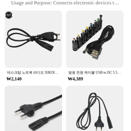
Usage and Purpose: Connects electronic devices to
power sources
Typical Adaptive Scenario: Office, home, or on-the-
go
Shape or Size or Weight or Quantity: Available in
various lengths and gauges
Performance and Property: High conductivity, low
resistance
Features:
**Reliable Power Delivery**
The 전원케이블 is designed to provide a secure and
데스크탑 노트북 라디오 XBOX용 고품질 리드 와이어 전원 코드, 0.6M 2ft 2 프롱 2 핀 암 AC EU 전원 공급 장치 케이블 코드
범용 전원 케이블 USB to DC 5.5x2.1mm 잭, 5V 충전 코드, 8 가지 선택 가능한 커넥터 팁, CCTV 카메라 TV 박스용
stable connection between your electronic devices
₩2,140
₩4,389
and power sources. The high-quality PVC insulation
ensures durability and flexibility, allowing the cable
to withstand daily wear and tear. Whether you're
setting up your home office, connecting devices in
your living room, or need a reliable power cable for
on-the-go use, this product delivers consistent
performance.
**Versatile and Convenient**