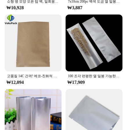
소형 병 모양 오픈 탑 백, 일회용 열 밀봉 백, 시험 액체 패키지 백, 열 밀봉 백, 미니 알루미늄 호일 백
7x10cm 200pc 백색 도금 열 밀봉 가능한 알루미늄 호일 비닐 봉투, 정상 개봉 알루미늄 처리 된 마일 라 주머니 분말 포장 음식 부대
making it an ideal choice for those who need to
₩10,928
₩3,887
transport their products over long distances. The
bag's sleek design and durable aluminum material
make it suitable for various environments, from
bustling markets to refrigerated storage facilities.
**Adaptable for Different Uses**
This storage bag is not just limited to food and
beverages; it can also be used for a variety of items
that require airtight preservation. From cosmetics to
pharmaceuticals, the bag's airtight seal ensures that
your products remain uncontaminated and in
perfect condition. The bag's design is thoughtfully
고품질 14C 간격! 에코-친화적 인 크래프트 종이 포장 가방 열 씰 오픈 상단 파우치 알루미늄 호 일 Mylar 저장 가방
100 조각 편평한 열 밀봉 가능한 열려있는 정상 매트 반투명 금속 포장 조직자 음식 급료 순수한 알루미늄 Mylar 포일 저장 부대
crafted to cater to the needs of vendors, suppliers,
₩12,094
₩17,909
and individuals who value the freshness and quality
of their goods. It's a practical solution for anyone
looking to maintain the integrity of their products
from point of origin to point of sale.