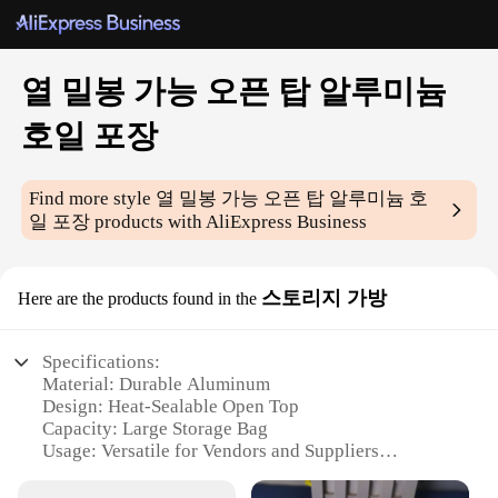
열 밀봉 가능 오픈 탑 알루미늄
호일 포장
Find more style
열 밀봉 가능 오픈 탑 알루미늄 호
일 포장
products with AliExpress Business
스토리지 가방
Here are the products found in the
Specifications:
Material: Durable Aluminum
Design: Heat-Sealable Open Top
Capacity: Large Storage Bag
Usage: Versatile for Vendors and Suppliers
Performance: Airtight Seal to Preserve Freshness
Portability: Lightweight and Easy to Carry