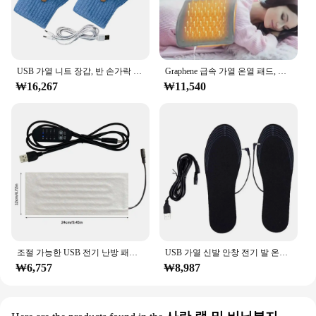
USB 가열 니트 장갑, 반 손가락 장갑, 미끄럼 방지, 두꺼운 플립 탑 장갑, 야외 스포츠용
Graphene 급속 가열 온열 패드, USB 전원 공급 장치 포함, 사무실 및 가정 온열 핸드백, 신제품
₩16,267
₩11,540
조절 가능한 USB 전기 난방 패드, 타이밍 따뜻한 겨울 난방, DIY 온열 의류 히터 패드, 자동차 좌석용 핸드 워머, 5V
USB 가열 신발 안창 전기 발 온난화 패드 발 따뜻한 양말 패드 매트 겨울 야외 스포츠 난방 깔창 겨울 따뜻한
₩6,757
₩8,987