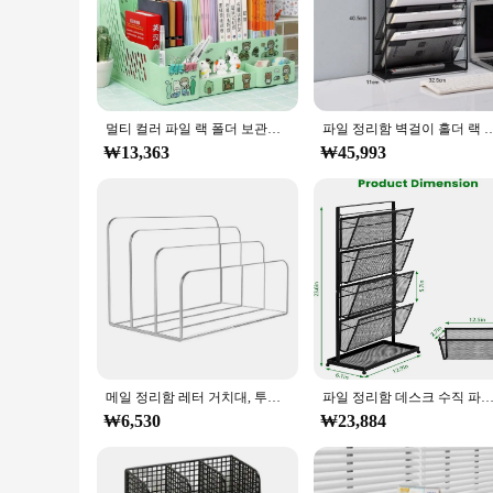
**Efficient Space Management**
The 수직 정리함 파일 랙 is a revolutionary addition to any workspa
size ensures it fits seamlessly on any desk or in any filing 
files neatly sorted and within reach.
**Versatile and Adaptable**
Not just for office use, this 수직 정리함 파일 랙 is a versatile to
멀티 컬러 파일 랙 폴더 보관함, 데스크탑 파일 박스, 다기능 파일 바구니, 다층 선반, 사무실 책꽂이
파일 정리함 벽걸이 홀더 랙 우편 폴더 잡지 사무실 서류 문서 
libraries, or even at home, where you can keep your files or
₩13,363
on functionality.
₩45,993
**Built to Last**
Crafted from high-quality ABS plastic, this 수직 정리함 파일 랙 is
The easy-to-assemble design means you can set it up in minute
choice for both personal and professional use.
메일 정리함 레터 거치대, 투명 수직 파일 분류기, 책상 정리함, 사무용품, 3 칸
파일 정리함 데스크 수직 파일 폴더 거치대, 스탠딩 메일 정리함, 카운터 탑 페이퍼, 사무실 책상 정리함 
₩6,530
₩23,884