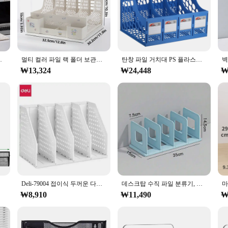
ce, designed to maximize efficiency and minimize clutter. Its vertical orie
cabinet. Whether you're a busy professional or a home office enthusiast, this or
ol that can be mounted on walls or placed on desks, making it an adaptable a
정리기 메쉬 마운트 수직 철 망함
멀티 컬러 파일 랙 폴더 보관함, 데스크탑 파일 박스, 다기능 파일 바구니, 다층 선반, 사무실 책꽂이
탄창 파일 거치대 PS 플라스틱 수직 4 칸 데스크탑 파일북, 노트북 보관 랙, 책상 책장 폴더 정리함
ganized and easily accessible. Its sleek design complements any decor, making 
₩13,324
₩24,448
₩
 built to last. It withstands daily use and can handle the weight of multipl
s, allowing you to focus on your work without delay. With its sturdy constructio
및 액세서리
Deli-79004 접이식 두꺼운 다층 파일 프레임, 데이터 파일 저장 상자 랙, 학생 선반, 사무실 용품 문구
데스크탑 수직 파일 분류기, 데스크탑 폴더 정리함, 4 섹션 플라스틱 책장, 조절 가능한 선반 파티션, 옷장 벽, 1PC
₩8,910
₩11,490
₩