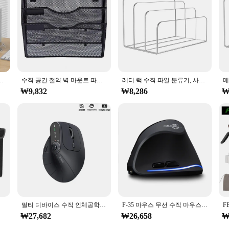
 완전한 파일 프레임 폴더 스토리지 랙, 데스크탑 파일
수직 공간 절약 벽 마운트 파일, 사무실 가정용 거치대 용량 문서 정리함, 강력한 내하중, 3 단
레터 랙 수직 파일 분류기, 사무용품, 3 칸이 있는 책상 정리함, 고강도 메일 거치대 레터
₩9,832
₩8,286
₩
파일 보관함
멀티 디바이스 수직 인체공학 마우스, PC 태블릿용 충전식 2.4G 블루투스 무선 마우스, 기능 조정
F-35 마우스 무선 수직 마우스 인체 공학적 충전식 2400 이동 속도 Mac 노트북 PC 용 옵션 휴대용 게임용 마우스
₩27,682
₩26,658
₩