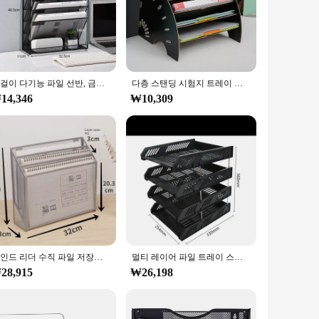
ntation allows for easy access to files, while the compact
ganizer is your go-to solution for keeping your documents and
ddition to any environment. It's perfect for schools,
벽걸이 다기능 파일 선반, 금속 5 층 폴더 보관함, 사무실 용품, 책꽂이 탄창 스탠드
다층 스탠딩 시험지 트레이 수직 오거나이저 파일 랙, A4 데이터 저장 랙, 학생 사무실 문구 바인더 폴더
it a stylish addition to your workspace without compromising
14,346
₩10,309
e files, ensuring your documents are secure and organized.
n and user-friendly features, this file rack is a reliable
마인드 리더 수직 파일 저장소, 데스크탑 정리함, 작업 공간, 사무실, 금속 메쉬, 12.5 인치 L x 3.75 인치 W x 11.5 인치 H, 블랙
멀티 레이어 파일 트레이 스토리지 랙, 플라스틱 파일 스토리지 랙, 사무실 거치대
28,915
₩26,198