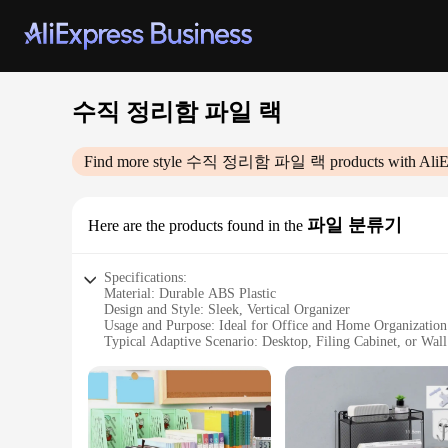
수직 정리함 파일 랙
Find more style
수직 정리함 파일 랙
products with AliE
파일 분류기
Here are the products found in the
Specifications:
Material: Durable ABS Plastic
Design and Style: Sleek, Vertical Organizer
Usage and Purpose: Ideal for Office and Home Organization
Typical Adaptive Scenario: Desktop, Filing Cabinet, or Wal
Shape or Size: Compact and Space-Efficient
Performance and Property: Sturdy and Easy to Assemble
Features:
|Wholesale|Vendors|