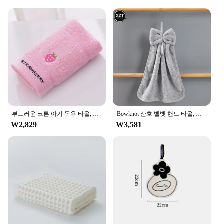
부드러운 코튼 아기 목욕 타올, 만화 과일 얼굴 타올, 신생아, 부드러운 흡수성 수건, 어린이 샤워 타월, 50x25cm
Bowknot 산호 벨벳 핸드 타올, 주방용, 욕실, 극세사, 부드러운 속건성, 흡수성, 청소용 천, 가정용 테리 타올, 신제품
₩2,829
₩3,581