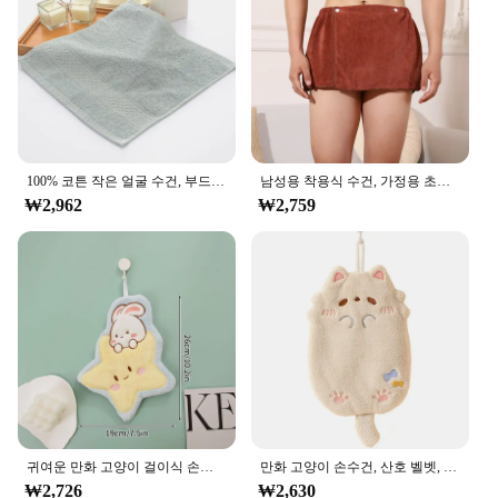
100% 코튼 작은 얼굴 수건, 부드러운 사각형 손 수건, 세안, 어린이 손수건, 순수 흡수성 페이셜 케어, 가정용, 34x34cm
남성용 착용식 수건, 가정용 초흡수성 극세사 잠옷, 짧은 수건 바지, 측면 분할 바지
₩2,962
₩2,759
귀여운 만화 고양이 걸이식 손수건, 주방 욕실 흡수성 청소 천, 장식 수건, 홈 데코
만화 고양이 손수건, 산호 벨벳, 빠른 건조 손수건, 어린이 동물, 재사용 가능한 극세사 수건, 욕실, 주방 식기
₩2,726
₩2,630