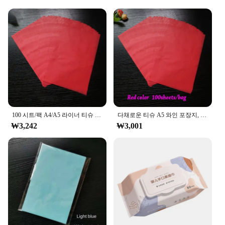
Usage and Purpose: Ideal for Artists, Craftsmen, and
DIY Enthusiasts
Shape and Size: Versatile Sizes to Suit Various
Projects
Performance and Property: Durable and Suitable for
Watercolor, Ink, and Pencil
Features:
|Wholesale|Vendors|
**Unmatched Craftsmanship and Quality**
100 시트/팩 A4/A5 라이너 티슈 페이퍼 의류 셔츠 신발 DIY 수제 반투명 와인 포장지 선물 포장
다채로운 티슈 A5 와인 포장지, DIY 접이식 공예 종이, 웨딩 파티 홈 장식 포장 용품, 가방 당 100 매, 21x14cm
The 물티슈 100매 set is a testament to the enduring
₩3,242
₩3,001
legacy of Korean artisanal paper-making. Each
sheet is crafted from premium mulberry paper,
renowned for its strength and durability. Whether
you're a seasoned artist or a hobbyist, this set is
designed to cater to a wide range of creative needs.
The paper's versatility makes it suitable for a
multitude of artistic mediums, including watercolor,
ink, and pencil, ensuring that your creations come
to life with vibrant colors and crisp lines.