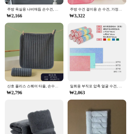
주방 욕실용 나비매듭 손수건, 산호 벨벳, 극세사, 부드럽고 빠른 건조, 흡수성, 청소용 천, 가정용 사우나 테리 타월
주방 수건 걸이용 손 수건, 가정용 욕실 용품, 흡수성 냅킨, 목욕 가운, 섬유 정원용 산호 양털, 2 개, 4 개
₩2,166
₩3,322
산호 플리스 스퀘어 타올, 손수건, 주방, 욕실, 부드러운 흡수, 탈모 없음, 빠른 건조
일회용 부직포 압축 얼굴 수건, 여행 및 호텔 용품, 극세사 수건, 핸드 타올, 여행 도구
₩2,796
₩2,063