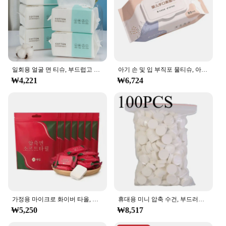
treatments.
**Efficient and Hygienic**
These facial tissues are not only designed for
comfort but also for efficiency. The high
absorbency of the tissues ensures that any excess
moisture or product is quickly absorbed, keeping
일회용 얼굴 면 티슈, 부드럽고 건조한 물티슈, 얼굴 천 수건, 피부 클렌징
아기 손 및 입 부직포 물티슈, 아기 스킨 케어, 가정용 세안, 세안 및 관리
your clients' skin dry and comfortable. The
₩4,221
₩6,724
lightweight and easy-to-handle nature of the tissues
make them convenient for use during beauty
treatments, minimizing the time spent on product
changes and ensuring a smooth workflow. The 물티
슈 100매 set is an essential addition to any beauty
professional's toolkit, providing a hygienic and
efficient solution for facial care.
**Economical and Convenient**
As a wholesale set, the 물티슈 100매 offers an
economical solution for beauty vendors and
suppliers. The large quantity ensures that you have
가정용 마이크로 화이버 타올, 일회용 욕실 액세서리, 미니 물티슈, 해변, 얼굴 압축 호텔
휴대용 미니 압축 수건, 부드러운 일회용 동전 티슈, 흡수성 여행 BBQ, 야외 캠핑, 100 개
ample stock to meet the demands of your clients,
₩5,250
₩8,517
while the lightweight packaging makes it easy to