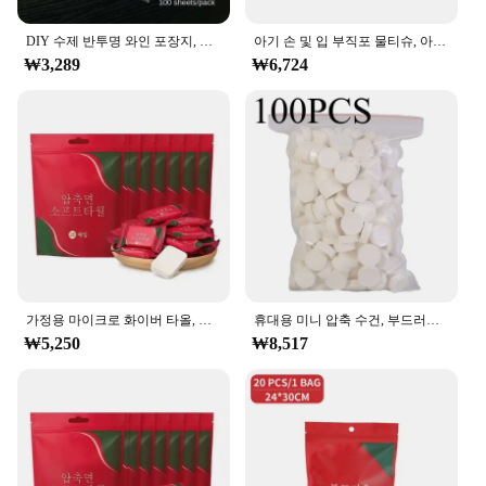
**A Set for Every Artistic Endeavor**
With 100 sheets in each set, the 물티슈 100매 offers
DIY 수제 반투명 와인 포장지, 의류 셔츠 신발, A4, A5 라이너 티슈 페이퍼, 선물 포장, 100 매 팩
아기 손 및 입 부직포 물티슈, 아기 스킨 케어, 가정용 세안, 세안 및 관리
an abundance of creative possibilities. The sheets
₩3,289
₩6,724
come in a variety of sizes, allowing you to choose
the perfect fit for your project. Whether you're
working on a detailed illustration, a large-scale
painting, or a delicate collage, this set provides the
foundation for your artistic expression. The
traditional Korean design and style of the paper not
only add an aesthetic appeal but also serve as a nod
to the rich cultural heritage of paper-making.
**A Reliable Partner for Artists and Craftsmen**
The 물티슈 100매 set is more than just paper; it's a
partner in your creative journey. The paper's
가정용 마이크로 화이버 타올, 일회용 욕실 액세서리, 미니 물티슈, 해변, 얼굴 압축 호텔
휴대용 미니 압축 수건, 부드러운 일회용 동전 티슈, 흡수성 여행 BBQ, 야외 캠핑, 100 개
performance and property are designed to meet the
₩5,250
₩8,517
demands of professional artists and craftsmen. The
durability ensures that your artwork withstands the
test of time, while the paper's compatibility with
various mediums means that you can explore your
creativity without any limitations. Whether you're
working on a commercial project or a personal