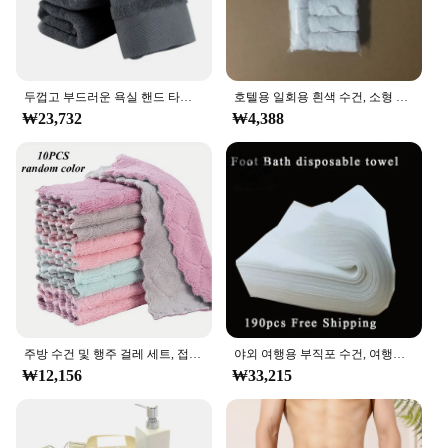
두껍고 부드러운 욕실 핸드 타올, 솔리드 코튼, 슈퍼 흡수성 핸드 타올, 얼굴 핸드 타올, 홈 호텔 타월 세트, 34x75cm, 3 개, 6 개
호텔용 일회용 흰색 수건, 소형 사각형 수건, 가정 여행용 얼굴 수건, 주방 수건, 팩 당 10 개, 20x20cm
₩23,732
₩4,388
주방 수건 및 행주 걸레 세트, 접시 세척용 작은 접시 수건, 베이킹 요리용 걸레, 무작위 색상, 10 개, 20 개
야외 여행용 부직포 수건, 여행용 수건, 부직포 핸드 타올, 발 목욕 일회용 수건, 28x58cm (소포 190 개)
₩12,156
₩33,215