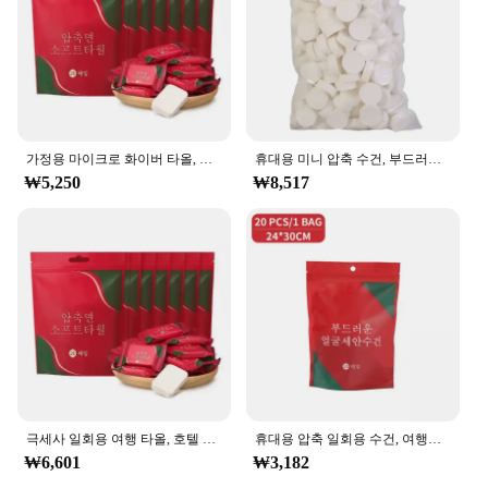
With a generous quantity of 100 pieces per set, this
물티슈 100매 set is ideal for both personal and
commercial use. The dust pads included in the set
are designed to be easily replaceable, ensuring that
you always have a fresh pad at hand. The wholesale
nature of this product makes it an attractive option
for vendors and suppliers looking to offer a reliable
가정용 마이크로 화이버 타올, 일회용 욕실 액세서리, 미니 물티슈, 해변, 얼굴 압축 호텔
휴대용 미니 압축 수건, 부드러운 일회용 동전 티슈, 흡수성 여행 BBQ, 야외 캠핑, 100 개
cleaning solution to their customers. This set is not
₩5,250
₩8,517
only practical but also offers exceptional value,
making it a popular choice for those seeking a cost-
effective cleaning solution.
**Adaptable and User-Friendly**
The 물티슈 100매 set is not just about efficiency;
it's also about user-friendly design. The mops are
lightweight and easy to maneuver, making them
suitable for various cleaning scenarios. Whether
you're cleaning a large commercial space or a small
home, these mops are adaptable to your needs. The
microfiber material is gentle on surfaces, preventing
극세사 일회용 여행 타올, 호텔 컴팩트 플랫 미니 물티슈, 가정용 티슈, 얼굴 압축 물티슈
휴대용 압축 일회용 수건, 여행용 부직포 수건, 물 젖은 닦기, 야외용 촉촉한 티슈 캔디 타월, 20 개
scratches and damage, ensuring that your cleaning
₩6,601
₩3,182
tasks are completed with care. With the 물티슈 100