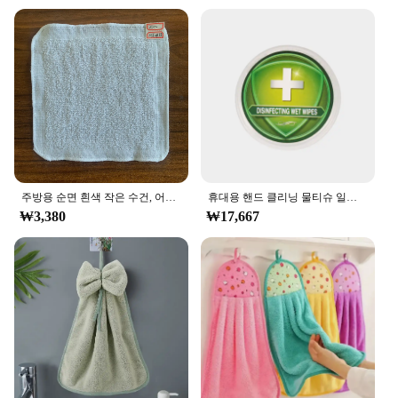
Their lightweight nature allows for easy
transportation, making them a go-to for cleaning
professionals and households alike.
**Versatile and Adaptable**
These towels are not just for drying hands; they are
designed to handle a multitude of tasks. From
wiping down countertops to cleaning delicate
surfaces, the 물티슈 100매 set is your one-stop
solution. The super-absorbent properties of the
microfiber ensure that spills and splatters are
주방용 순면 흰색 작은 수건, 어린이 사각 수건, 가정용 물티슈, 20x20cm, 10 개
휴대용 핸드 클리닝 물티슈 일회용 압축 타월, 가정용, 손수건, 압착 타월
quickly soaked up, reducing the risk of damage to
₩3,380
₩17,667
surfaces. Whether you're a vendor looking to stock
up on supplies or an individual in need of a reliable
set, this product is sure to meet your needs and
exceed your expectations.