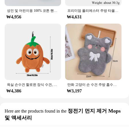
성인 및 어린이용 100% 코튼 핸드타올, 격자 무늬 핸드타올, 얼굴 관리 매직 욕실 스포츠 와플 타올, 34x74cm, 1PC, 2020 신제품
프리미엄 폴리에스터 주방 타올, 카멜리아 향수 패턴, 부드러운 손 닦기 천, 흡수성 및 빠른 건조 접시 타올, 손 닦기, 1PC
₩4,956
₩4,631
욕실 손수건 할로윈 장식 수건, 호박 해골 뱀파이어, 접시 수건, 매달리는 손 수건
만화 고양이 손 수건 주방 흡수성 청소 천, 부드러운 걸이식 손 천, 욕실 장식 수건, 가정 주방 장식
₩4,386
₩3,197
정전기 먼지 제거 Mops
Here are the products found in the
및 액세서리