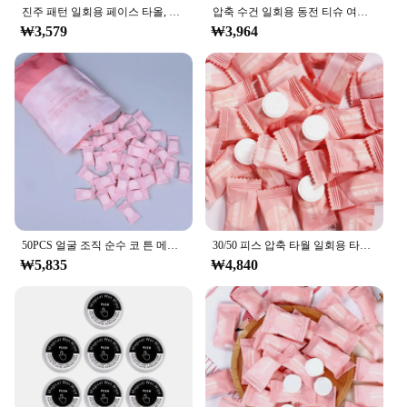
진주 패턴 일회용 페이스 타올, 100% 코튼 티슈, 재사용 가능한 부드러운 페이셜 클렌징, 습식 및 건식 메이크업 부직포 타월
압축 수건 일회용 동전 티슈 여행 휴대용 미니 압축 수건, 야외 여행 바베큐 야외 캠핑용, 50 개
₩3,579
₩3,964
50PCS 얼굴 조직 순수 코 튼 메이크업 리무버 수건 일회용 휴대용 여행 압축 헝겊 닦아 종이 조직
30/50 피스 압축 타월 일회용 타월 여행용 부직포 페이스 케어 태블릿, 물수건
₩5,835
₩4,840