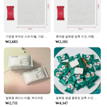
가정용 부직포 스파 타월, 가정 및 정원, 야외 비치 타월, 압축수, 젖은 사우나, 여행용 물티슈, 욕실 액세서리
휴대용 일회용 압축 수건, 여행용 부직포 수건, 물티슈, 야외 물티슈, 가정용 목욕 가운
₩2,683
₩2,181
일회용 페이스 타올, 부드러운 개별 포켓 페이퍼 티슈, 페이셜 클렌징, 습식 건식 메이크업 와이프, 티슈 손수건, 20 개/백
일회용 얼굴 클렌징 압축 수건, 여행 사탕, 두꺼운 페이셜 티슈, 20 개/봉지
₩2,731
₩4,347