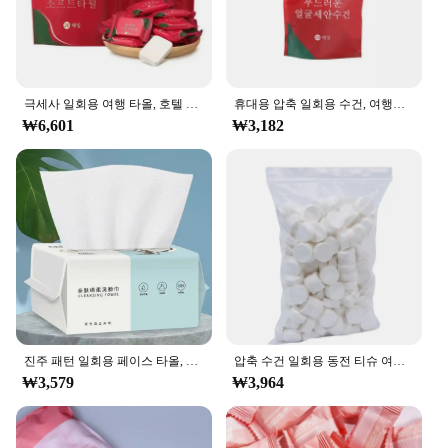
artistic endeavor, this set is an essential tool for any
artist or craftsman looking for quality and
consistency in their work.
극세사 일회용 여행 타올, 호텔 컴팩트 플랫 미니 물티슈, 가정용 티슈, 얼굴 압축 물티슈
휴대용 압축 일회용 수건, 여행용 부직포 수건, 물 젖은 닦기, 야외용 촉촉한 티슈 캔디 타월, 20 개
₩6,601
₩3,182
진주 패턴 일회용 페이스 타올, 100% 코튼 티슈, 재사용 가능한 부드러운 페이셜 클렌징, 습식 및 건식 메이크업 부직포 타월
압축 수건 일회용 동전 티슈 여행 휴대용 미니 압축 수건, 야외 여행 바베큐 야외 캠핑용, 50 개
₩3,579
₩3,964