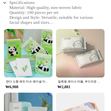
Specifications:
Material: High-quality, non-woven fabric
Quantity: 100 pieces per set
Design and Style: Versatile, suitable for various
facial shapes and sizes
Usage and Purpose: Ideal for professional beauty
treatments and personal use
Performance and Property: Absorbent, gentle on
skin
Size and Weight: Lightweight and easy to handle
Features:
**Versatile and Professional Use**
The 물티슈 100매 set is a must-have for beauty
professionals and enthusiasts alike. With 100 pieces
in each set, you'll have ample supplies for a variety
판다 소형 패킷 티슈 페이셜 티슈, 휴대용 인쇄 티슈 페이퍼, 3 층 버진 우드 펄프, 9 팩, 1 매
일회용 페이스 타올, 부드러운 개별 포켓 페이퍼 티슈, 페이셜 클렌징, 습식, 건식, 메이크업 와이프, 티슈 손수건, 20 개/백
of facial treatments, ensuring your clients receive
₩6,908
₩2,881
the best care. The non-woven fabric material is
gentle on the skin, making it suitable for sensitive
skin types. The versatile design and style allow for a
comfortable fit for a range of facial shapes and
sizes, ensuring your clients' comfort during