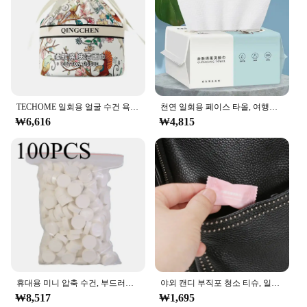
|Wholesale|Vendors|
**Unmatched Quality and Quantity**
The 물티슈 100매 set is a testament to durability
and versatility. Each set includes 100 high-quality
microfiber towels, designed to tackle a wide range
of cleaning tasks with ease. Whether you're a busy
TECHOME 일회용 얼굴 수건 욕실 코튼 페이셜 티슈 메이크업 리무버 물티슈, 드라이 습식 스킨 케어 롤 페이퍼, 멀티 선택 1 백
천연 일회용 페이스 타올, 여행용 페이셜 클렌징, 습식 및 건식 메이크업 리무버, 진주 코튼 소프트 메이크업 부직포 타올, 100 개
household or a professional vendor, this set is
₩6,616
₩4,815
perfect for ensuring you have a fresh, clean towel at
hand. The microfiber material is not only gentle on
surfaces but also quick-drying, reducing the time
spent on laundry and allowing for a more efficient
cleaning routine.
**Designed for Efficiency and Style**
The 물티슈 100매 set boasts an elegant design that
complements any bathroom or kitchen setting. The
towels are available in a variety of colors, making
them suitable for personal use or as a uniform for
your business. The practical design ensures that the
휴대용 미니 압축 수건, 부드러운 일회용 동전 티슈, 흡수성 여행 BBQ, 야외 캠핑, 100 개
야외 캔디 부직포 청소 티슈, 일회용 압축 페이스 타올, 물 젖은 닦이, 1 개
towels are easy to handle and store, making them an
₩8,517
₩1,695
ideal choice for both home and commercial use.