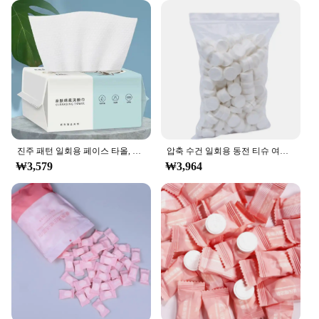
매 set, you can expect a high level of performance
and property, making it an excellent choice for both
personal and professional use.
진주 패턴 일회용 페이스 타올, 100% 코튼 티슈, 재사용 가능한 부드러운 페이셜 클렌징, 습식 및 건식 메이크업 부직포 타월
압축 수건 일회용 동전 티슈 여행 휴대용 미니 압축 수건, 야외 여행 바베큐 야외 캠핑용, 50 개
₩3,579
₩3,964