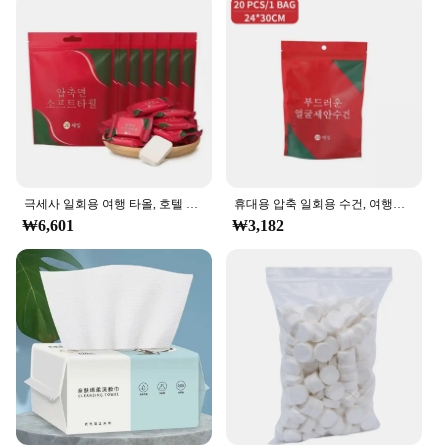
transport and store. The tissues are perfect for a
variety of facial treatments, from deep cleansing to
gentle exfoliation, making them a versatile addition
to any salon or spa. Whether you're a beauty
professional or a vendor looking to stock up, the 물
티슈 100매 set is an excellent choice for quality
and value.
극세사 일회용 여행 타올, 호텔 컴팩트 플랫 미니 물티슈, 가정용 티슈, 얼굴 압축 물티슈
휴대용 압축 일회용 수건, 여행용 부직포 수건, 물 젖은 닦기, 야외용 촉촉한 티슈 캔디 타월, 20 개
₩6,601
₩3,182