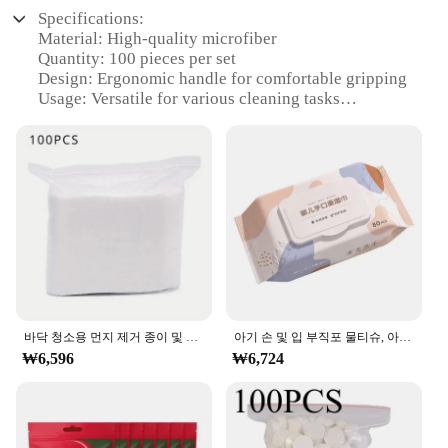
Specifications:
Material: High-quality microfiber
Quantity: 100 pieces per set
Design: Ergonomic handle for comfortable gripping
Usage: Versatile for various cleaning tasks
Performance: Effective in removing dust and dirt
Accessories: Includes a set of dust pads
Features:
**Efficient Cleaning Solutions**
The 물티슈 100매 정전기 먼지 제거 Mops 및 액세
서리 set is an essential addition to any cleaning
arsenal. Designed with high-quality microfiber,
these mops are not only durable but also highly
effective in removing dust and dirt from a variety of
surfaces. The ergonomic handle ensures a
바닥 청소용 먼지 제거 종이 및 흰색 알루미늄 막대 걸레, 평평한 먼지 걸레, 건식 습식 다중 표면 바닥 청소기, 100 개
아기 손 및 입 부직포 물티슈, 아기 스킨 케어, 가정용 세안, 세안 및 관리
comfortable grip, allowing for extended use without
₩6,596
₩6,724
fatigue. Whether you're cleaning floors, windows,
or other surfaces, these mops are versatile enough
to tackle any task.
**Convenience and Value**