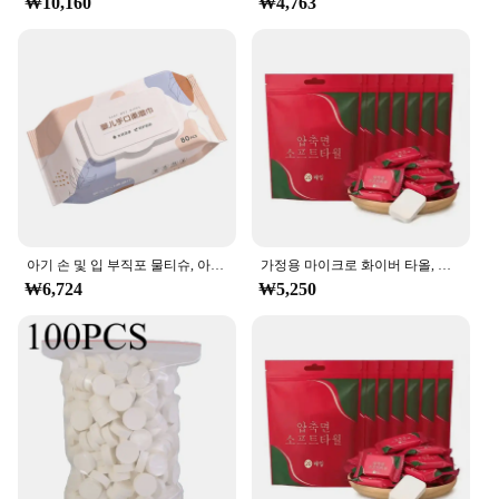
₩10,160
₩4,763
perfect for a range of pet care tasks. Whether you're
brushing your pet's fur, cleaning their ears, or
trimming their nails, this set has got you covered.
The ergonomic design ensures a comfortable grip,
reducing hand fatigue during extended use. The
durable plastic construction stands up to the rigors
of daily use, making it a reliable choice for
maintaining your pet's hygiene and appearance.
**Versatile and Convenient**
This 물티슈 100매 set is not just about quantity; it's
about quality and convenience. The variety of tools
아기 손 및 입 부직포 물티슈, 아기 스킨 케어, 가정용 세안, 세안 및 관리
가정용 마이크로 화이버 타올, 일회용 욕실 액세서리, 미니 물티슈, 해변, 얼굴 압축 호텔
in the set caters to different grooming needs,
₩6,724
₩5,250
making it a valuable addition to any pet care
routine. The included storage case keeps the tools
organized and easily accessible, making it a breeze
to find the right tool for the job. Whether you're a
professional groomer or a pet owner, this set is an
excellent choice for anyone looking to provide their
pet with the best care possible.
**Adaptable for All Pet Types**