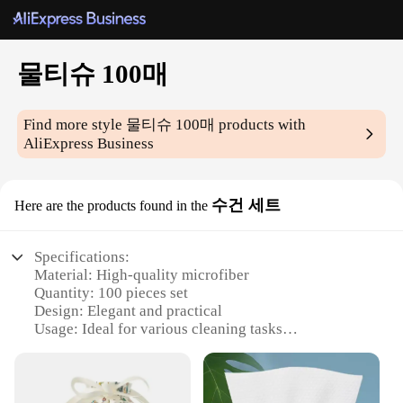
물티슈 100매
Find more style
물티슈 100매
products with
AliExpress Business
수건 세트
Here are the products found in the
Specifications:
Material: High-quality microfiber
Quantity: 100 pieces set
Design: Elegant and practical
Usage: Ideal for various cleaning tasks
Performance: Super-absorbent and quick-drying
Size: Convenient for personal or commercial use
Features: