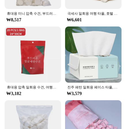
The 물티슈 100매 set is not limited to a specific pet
type; it's designed to cater to a wide range of
animals. Whether you have a dog, cat, rabbit, or any
휴대용 미니 압축 수건, 부드러운 일회용 동전 티슈, 흡수성 여행 BBQ, 야외 캠핑, 100 개
극세사 일회용 여행 타올, 호텔 컴팩트 플랫 미니 물티슈, 가정용 티슈, 얼굴 압축 물티슈
other furry friend, these grooming tools are
₩8,517
₩6,601
adaptable to their unique needs. The lightweight
and portable nature of the set makes it easy to carry
along for on-the-go grooming sessions, ensuring
your pet stays clean and comfortable no matter
where you are.
휴대용 압축 일회용 수건, 여행용 부직포 수건, 물 젖은 닦기, 야외용 촉촉한 티슈 캔디 타월, 20 개
진주 패턴 일회용 페이스 타올, 100% 코튼 티슈, 재사용 가능한 부드러운 페이셜 클렌징, 습식 및 건식 메이크업 부직포 타월
₩3,182
₩3,579