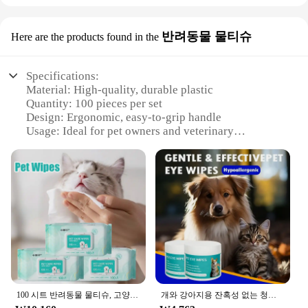
반려동물 물티슈
Here are the products found in the
Specifications:
Material: High-quality, durable plastic
Quantity: 100 pieces per set
Design: Ergonomic, easy-to-grip handle
Usage: Ideal for pet owners and veterinary
professionals
Performance: Strong and reliable for daily use
Parts and Accessories: Comes with a convenient
storage case
Features:
|Wholesale|Vendors|
**Efficient Pet Care Solution**
The 물티슈 100매 set is an essential tool for pet
owners and veterinary professionals. Designed for
100 시트 반려동물 물티슈, 고양이 개 탈취제, 보습 청소, 눈물 얼룩 분해 냄새, 순수한 물 안전, 부드러운 반려동물 용품
개와 강아지용 잔혹성 없는 청소 제품, 치석 제거, 애완 동물 손질 물티슈, 고양이 눈 100 조각 케어
versatility, these multipurpose grooming tools are