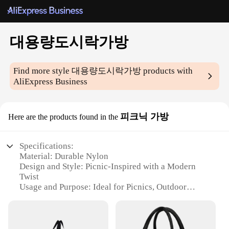
대용량도시락가방
Find more style
대용량도시락가방
products with
AliExpress Business
피크닉 가방
Here are the products found in the
Specifications:
Material: Durable Nylon
Design and Style: Picnic-Inspired with a Modern
Twist
Usage and Purpose: Ideal for Picnics, Outdoor
Activities, and Travel
Shape and Size: Large Capacity with Spacious
Compartments
Performance and Property: Water-Resistant and