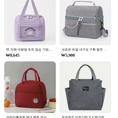
without worrying about space. The multiple
compartments keep your food items organized and
separate, ensuring that your meal stays fresh and
your snacks are easily accessible. Whether you're
heading to work, school, or an outdoor adventure,
this lunch bag is designed to meet your needs.
**Durable and Practical**
Crafted from high-quality polyester, this lunch bag
8L 만화 대용량 토트 점심 가방, 피크닉 절연 도시락 가방, 학생 점심 가방, 휴대용 휴가 해변 점심 가방
새로운 듀얼 내구성 구획 절연 도시락 상자 대용량 누출 방지 쿨러 가방 다기능 점심 토트 남성 여성
is built to last. The durable material withstands daily
₩8,645
₩5,900
wear and tear, making it a reliable choice for your
daily meal transportation. The sleek design is not
only stylish but also practical, with a secure zipper
closure to keep your food safe and secure. The
lightweight construction makes it easy to carry,
while the spacious interior caters to all your meal
storage needs.
**For Everyone, Everywhere**
This lunch bag is not just a product; it's a solution
for anyone looking for a practical and stylish way to
carry their meals. Whether you're a busy
어린이를위한 패션 맥주 점심 가방 대용량 토트 피크닉 음료 도시락 열 가방 휴대용 야외 사무실 음식 가방
두꺼워진 보온가방 도시락가방 양면포켓 아이스백 휴대용 도시락가방 보온도시락가방 1팩