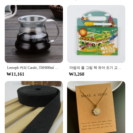
Leeseph 커피 Carafe, 350/600ml 커피 투명 유리 주전자 뚜껑이있는 공유 냄비, 커피 에스프레소 메이커 액세서리 위에 부어
마법의 물 그림 책 유아 조기 교육 장난감 어린이를위한 재사용 가능한 마법 그리기 색칠하기 책 어린이 몬테소리 장난감
₩11,161
₩3,268