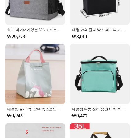
하드 라이너가있는 32L 소프트 쿨러 가방 캠핑 바베큐 가족 야외 활동을위한 대형 절연 피크닉 점심 가방 상자 냉각 가방
대형 야외 쿨러 박스 피크닉 가방, 휴대용 단열 쿨러 백, 캠핑 음료 도시락 가방, 바베큐 지퍼 팩 피크닉 용품
₩29,773
₩3,011
대용량 쿨러 백, 방수 옥스포드 휴대용 지퍼 보온 런치 백, 절연 냉동고 백, 캠핑 피크닉 백
대용량 수동 선하 증권 어깨 옥스포드 두꺼운 절연 가방 캠핑 점심 가방 야외 피크닉 가방
₩3,245
₩9,477