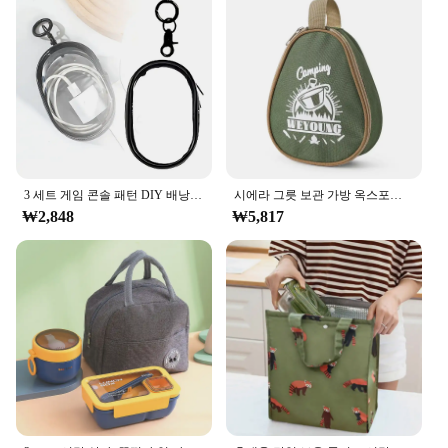
3 세트 게임 콘솔 패턴 DIY 배낭 점심 가방 초등 및 중등 학생을위한 연필 케이스 숄더 백
시에라 그릇 보관 가방 옥스포드 방수 식기 컵 운반 케이스 주최자 야외 캠핑 여행 바베큐 피크닉 주머니
₩2,848
₩5,817