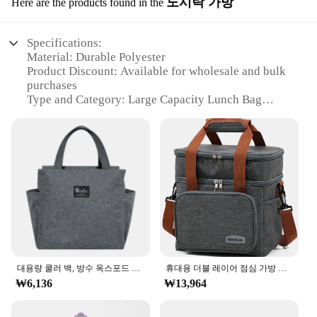
도시락 가방
Here are the products found in the
Specifications:
Material: Durable Polyester
Product Discount: Available for wholesale and bulk
purchases
Type and Category: Large Capacity Lunch Bag
Design and Style: Sleek, modern design with
multiple compartments
Usage and Purpose: Ideal for carrying meals and
snacks on-the-go
Typical Adaptive Scenario: Perfect for busy
professionals, students, and outdoor enthusiasts
Shape or Size or Weight or Quantity: Spacious,
lightweight design with ample storage space
Features:
**Versatile and Convenient**
대용량 쿨러 백, 방수 옥스포드 휴대용 지퍼 보온 런치 백, 절연 냉동고 백, 캠핑 피크닉 백
휴대용 더블 레이어 점심 가방 식품 상자 내구성 캠핑 옥스포드 배낭 아이스 박스 대용량 피크닉 내구성 바베큐 야외 바베큐
The 대용량도시락가방 is not just a lunch bag; it's a
₩6,136
₩13,964
versatile companion for those who are always on
the move. Its large capacity allows you to carry a
substantial meal, snacks, and even a water bottle