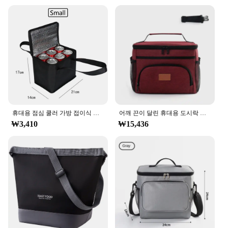
unexpected showers. The bag's easy-to-clean
surface means that spills and stains are no match for
its durability. The included removable insulated
liner adds an extra layer of protection, keeping your
food at the desired temperature for longer periods.
Whether you're a busy parent on the go or a
professional caterer, this bag's performance and
property are designed to meet your needs.
**Perfect for On-the-Go Lifestyles**
The 대용량도시락가방 is not just a bag; it's a
휴대용 점심 쿨러 가방 접이식 절연 피크닉 아이스 팩 식품 열 가방 음료 캐리어 절연 가방 맥주 배달 가방
어깨 끈이 달린 휴대용 도시락 가방, 식품 보온 박스, 사무실 야외 누수 방지 물 얼음 팩, 두꺼운 단열 케이스
statement of convenience. Its lightweight yet sturdy
₩3,410
₩15,436
construction makes it easy to carry, while the
multiple compartments ensure that your items are
organized and easily accessible. The bag's size is
ideal for a variety of scenarios, from a family outing
to a day at the beach. The large capacity sets it apart
from other bags, making it a go-to choice for those
who need to carry a significant amount of food and
supplies. This bag is more than just a bag; it's a
partner for all your adventures.