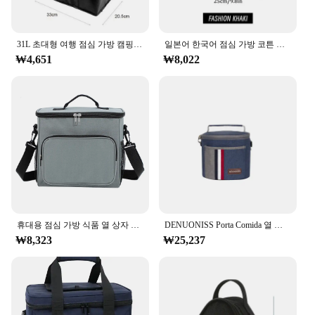
31L 초대형 여행 점심 가방 캠핑 쿨러 박스 피크닉 가방 음료 얼음 절연 쿨러 쿨 가방 음식 음료 보관
일본어 한국어 점심 가방 코튼 캔버스 대형 솔리드 컬러 Drawstring 휴대용 열 절연 피크닉 보관 도시락 상자 가방
₩4,651
₩8,022
휴대용 점심 가방 식품 열 상자 조절 가능한 어깨 끈 절연 케이스가있는 내구성 방수 사무실 쿨러 도시락 상자. zmt
DENUONISS Porta Comida 열 가방 Bolsa Isotermica Lonchera 식품 가방 휴대용 점심 냉장고 열 점심 가방
₩8,323
₩25,237