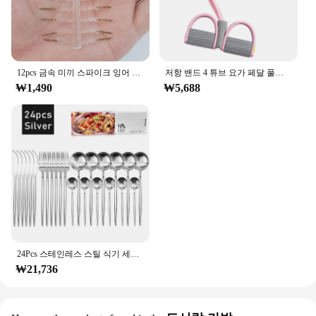
12pcs 금속 미끼 스파이크 잉어 낚시 액세서리 미끼 스팅 Boilies 핀 투명 고무 옥수수 론니 헤어 리그 잉어 피더 태클
저항 밴드 4 튜브 요가 페달 풀러 저항 밴드 탄성 끌어 오기 로프 복부 허리 팔 훈련을위한 피트니스 장비
₩1,490
₩5,688
24Pcs 스테인레스 스틸 식기 세트 블랙 골드 칼 붙이 숟가락 포크 나이프 서양 Cutleri은 제품 Flatware 식기 용품
₩21,736