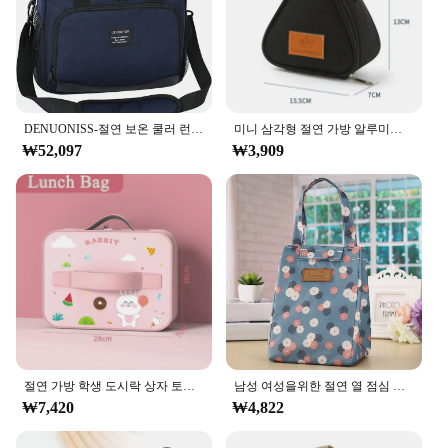
DENUONISS-절연 보온 쿨러 런치 박스 가방, 12L/16L, 작업 피크닉 가방, 자동차 볼사 냉장고, 휴대용 숄더백
미니 삼각형 절연 가방 알루미늄 호일 열 쿨러 점심 토트 학생 쌀 공 가방 도시락 상자 도시락 점심 운반 가방
₩52,097
₩3,909
절연 가방 학생 도시락 상자 토트 백 만화 토끼 공룡 방수 도시락 가방 핸드백 생일 선물
남성 여성을위한 절연 열 점심 가방 아침 도시락 주최자 방수 캠핑 음식 음료 쿨러 가방 피크닉 여행
₩7,420
₩4,822