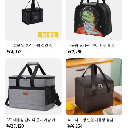
Easy to Clean
Parts and Accessories: Comes with a Removable
Insulated Liner
Features:
**Versatile and Convenient**
The 대용량도시락가방, or Large Capacity Picnic
70L 절연 열 쿨러 가방 절연 감기 유지 대용량 휴대용 점심 가방 우편 피크닉 캠핑 주석 호일 식품 가방
대용량 도시락 가방, 방수 휴대용 단열 도시락 상자, 귀여운 학교 도시락 가방
Bag, is the quintessential companion for all your
₩4,952
₩2,796
outdoor adventures. Designed with a picnic-
inspired aesthetic, this bag combines functionality
with style, making it a must-have for wholesale
vendors and suppliers. Its large capacity allows you
to carry an abundance of food and drinks, ensuring
you have everything you need for a memorable
picnic or a day out in the park. The bag's design is
not only practical but also fashionable, making it a
versatile accessory for any occasion.
**Built to Last and Easy to Maintain**
Crafted from high-quality nylon, this bag is built to
35L 대용량 접이식 쿨러 가방 야외 여행 캠핑 바베큐 가족 파티를위한 절연 피크닉 점심 가방 상자 냉각 가방
피크닉 가방 단열 대용량 점심 식품 보관 가방 외부 포켓 옥스포드 천 방수 도시락 가방 토트
withstand the rigors of daily use. Its water-resistant
₩27,420
₩6,254
properties ensure that your food stays dry, even in