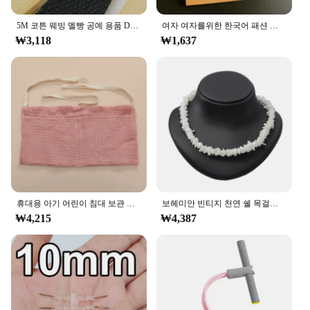
5M 코튼 웨빙 멜빵 공예 용품 DIY 장식 봉제 패브릭 공예 나일론 웨빙 애완 동물 로프 배낭 액세서리
여자 여자를위한 한국어 패션 꽃 펜던트 목걸이 여름 도매를위한 흰색 노란색 색상 유행 초커 목걸이 선물
₩3,118
₩1,637
휴대용 아기 어린이 침대 보관 가방 기저귀 주최자 어린이를위한 다기능 신생아 침대 머리판 기저귀 가방 아기 용품 침구
보헤미안 빈티지 천연 쉘 목걸이, 여성용 쥬얼리 하와이안 부드러운 푸카 쉘 목걸이 세련된 빕 콜리어 쉘 목걸이
₩4,215
₩4,387