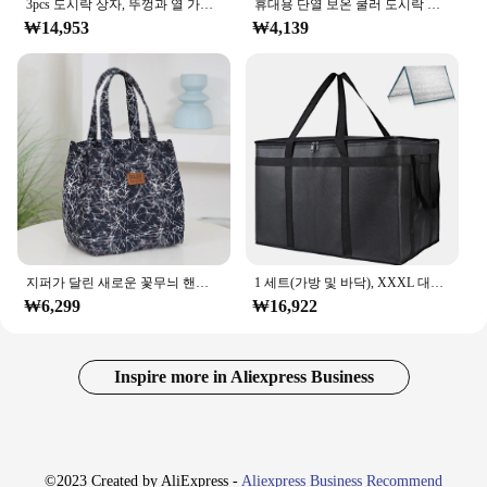
3pcs 도시락 상자, 뚜껑과 열 가방이있는 휴대용 및 누출 방지 보관 상자, 대형 간단한 식품 보관 가방, 학교로 돌아 가기
휴대용 단열 보온 쿨러 도시락 가방, 누출 방지 피크닉 캠핑 가방, 야외 쿨러 박스, 음료 보관, 해변
₩14,953
₩4,139
지퍼가 달린 새로운 꽃무늬 핸드백 내부에 알루미늄 호일 단열재가 있는 반밀폐형 작업용 도시락 가방
1 세트(가방 및 바닥), XXXL 대용량 재사용 가능한 보온 가방(탈착식 하드 바닥 포함), 3겹 절연 피자 배달 가방
₩6,299
₩16,922
Inspire more in Aliexpress Business
©2023 Created by AliExpress -
Aliexpress Business Recommend