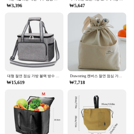
professional, a student, or an outdoor enthusiast,
₩3,396
₩5,647
this lunch bag is the perfect companion for your
daily activities. It's also an excellent choice for
vendors and suppliers looking to offer a high-
quality product to their customers. With its versatile
design and ample storage, it's a set that's for sale
and ready to meet the needs of a wide range of
people.
대형 절연 점심 가방 블랙 방수 누출 방지 두꺼운 휴대용/어깨 운반 야외 피크닉 점심 가방
Drawstring 캔버스 절연 점심 가방 사무실 야외 피크닉을위한 두꺼운 알루미늄 호일 열 도시락 상자 토트 쿨러 핸드백
₩15,619
₩7,718