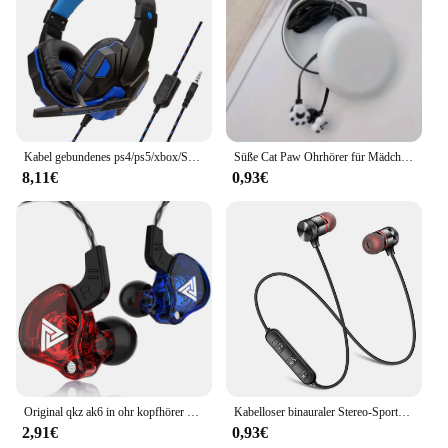
Kabel gebundenes ps4/ps5/xbox/Smartphone/PC-Headset Gaming-Headset 120 ° einstellbares Gamer-Headset mit geräusch unterdrücken dem Mikrofon
Süße Cat Paw Ohrhörer für Mädchen 3,5mm verdrahtete In-Ear-Kopfhörer mit Mikrofon Gaming Stereo Musik Ohrhörer Headset für Handy
8,11€
0,93€
Original qkz ak6 in ohr kopfhörer 6 dynamische treiber einheit kopfhörer mit mikrofon stereo sport hifi subwoofer headset monitor ohrhörer
Kabelloser binauraler Stereo-Sport-Bluetooth-Headset-Ohr-hängender, super langer Standby-Magnet-Saugkopf-Hals
2,91€
0,93€