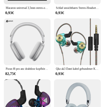
Macaron universal 3,5mm stereo-ohrhörer sport musik ohr stöpsel kabel mikrofon für xiaomi
Schlaf unsichtbares Stereo-Headset ipx5 wasserdichte drahtlose Bluetooth-Ohrhörer Ohrhörer mit Mikrofon für Telefon Bluetooth 5,3 Kopfhörer
0,93€
0,93€
Picun f8 pro anc drahtlose kopfhörer kopf verfolgung 3d räumliches audio-52db anc hifi bluetooth headset enc hd mikrofon app mit niedriger latenz
Qkz ak3 Datei kabel gebundener Kopfhörer mit Mikrofon Hifi Musik monitor Bass Kopfhörer Noise Cancel ling Headset für Sportspiel-Ohrhörer
82,75€
0,93€