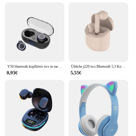
Y50 bluetooth kopfhörer tws in ear bluetooth 50 laufen sport stereo tasten mit mikrofon kabellose kopfhörer
Übliche j220 tws Bluetooth 5,3 Kopfhörer drahtlose Kopfhörer Stereo-Headset Sport Ohrhörer mit Ladebox für Smartphone
0,93€
5,55€