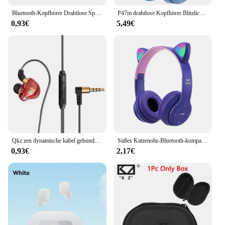
Bluetooth-Kopfhörer Drahtlose Sport kopfhörer Touch Control Hifi Stereo wasserdichtes In-Ear-Spiel-Headset mit Mikrofon
P47m drahtlose Kopfhörer Blitzlicht niedlichen Katzen ohren Fone mit Mikrofons teuerung LED Stereo Musik Helm Telefon Bluetooth Headset Geschenk
0,93€
5,49€
Qkz zen dynamische kabel gebundene Kopfhörer Hifi-Ohrhörer mit schwerem Bass im Ohr monitor Sport geräusch unterdrückung Headset-Gaming-Kopfhörer mit Mikrofon
Süßes Katzenohr-Bluetooth-kompatibles Headset mit LED-Funk-Headset Kinder Mädchen Stereo-Falt-Sport-Headset mit Mikrofon
0,93€
2,17€