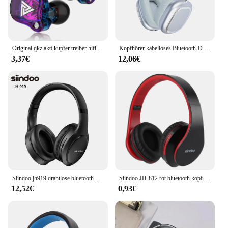
Original qkz ak6 kupfer treiber hifi kabel gebundener kopfhörer rennen sport kopfhörer bass stereo headset musik ohrhörer 3,5mm im ohr mit mikrofon
Kopfhörer kabelloses Bluetooth-Over-Ear-faltbares kabel gebundenes Stereo-Headset mit Mikrofon-PC, weiche Ohren schützer, leichtes, langes Tragen
3,37€
12,06€
Siindoo jh919 drahtlose bluetooth kopfhörer faltbar stereo kopfhörer super bass geräusch unterdrückung mikrofon für laptop pc tv
Siindoo JH-812 rot bluetooth kopfhörer faltbare stereo musik kopfhörer fm und unterstützung sd karte mit mikrofon für mobile samsung pc tv
12,52€
0,93€