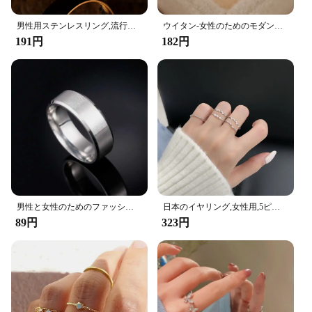
男性用ステンレスリング,流行のジュエリー,日常着,宴会,パーティー,休暇,誕生日,記念日,トレンディ
ウイタン-女性のためのモダンなデザイン,ラインストーン付きの結婚指輪,キュービックジルコニア,ジルコニア,ジルコン,シルバーカラー,2022
191円
182円
男性と女性のためのファッショナブルなステンレス鋼のリング,ペンダントリング,カスタム彫刻の名前
日本のイヤリング,女性用,5ピース/セット,シンプル,3つの真珠のセット,組み合わせ,個性,リング,赤いテール,ジュエリー
89円
323円