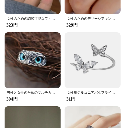
女性のための調節可能なフィンガーリング,ヒップホップ,トレンディ,白,緑,オープン,パンク,クール,樹脂リング,セット,ジュエリー,女の子へのギフト
女性のためのデリーシアキングリング、新しいファッション
323円
329円
男性と女性のためのマルチカラーのオープン調節可能なフクロウリング,魅力的なファッションデザイン,目,パンク,ゴシックギフト,サイズ変更可能なリング
女性用ジルコニアバタフライオープンリング,シルバーカラー,調節可能なリング,誇張された個性のジュエリー,結婚披露宴
304円
31円