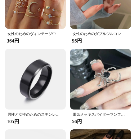
女性のためのヴィンテージ中空クリスタルリングセット,バタフライパール,幾何学的,調節可能,女の子のためのジュエリー,プレゼント
女性のためのダブルジルコンバタフライリング,開口部のオーナメント,豪華なスタイル,最高級
364円
95円
男性と女性のためのステンレススチールリング,幅6mm,カスタム彫刻名のロゴ
電気メッキスパイダーマンフィンガーリング、ブラックハート、スパイダーウェブオープニング、ユニセックスパーティージュエリー、ハロウィーンギフト、パンク、不規則
105円
56円