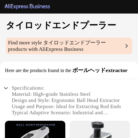
タイロッドエンドプーラー
Find more style
タイロッドエンドプーラー
products with AliExpress Business
ボールヘッドextractor
Here are the products found in the
Specifications:
Material: High-grade Stainless Steel
Design and Style: Ergonomic Ball Head Extractor
Usage and Purpose: Ideal for Extracting Rod Ends
Typical Adaptive Scenario: Industrial and
Automotive Applications
Shape or Size or Weight or Quantity: Compact and
Lightweight for Easy Handling
Performance and Property: Durable and Precision-