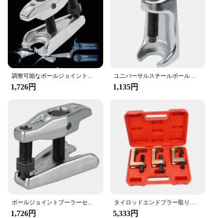
Engineered
Features:
**Precision Engineering for Industrial Use**
The タイロッドエンドプーラー, also known as the
Ball Head Extractor, is a pivotal tool for
professionals in the industrial and automotive
調整可能なボールジョイントプーラーセパレーター、タイロッドエンドエクストラクター、リムーバースプリッター、修理ツール、自動車ステアリングシステム、ガレージツール
ユニバーサルスチールボールジョイントセパレーター、タイロッドエンドプーラー、ピットマンアームプーラー、自動車修理ツール、ハンドツール、20mm
sectors. Designed with precision in mind, this
1,726円
1,135円
extractor is crafted from high-grade stainless steel,
ensuring durability and resistance to corrosion. Its
ergonomic ball head design provides a secure grip,
allowing for efficient and precise extraction of rod
ends without causing damage to the surrounding
components. Its compact and lightweight build
make it easy to handle, even in tight spaces, making
it an indispensable tool for a wide range of
applications.
**Versatility for a Variety of Tasks**
Whether you're a seasoned mechanic or an
ボールジョイントプーラーセパレーター、タイロッドエンドエクストラクター、リムーバー、スプリッター修理ツール、自動車ステアリングシステム、ガレージツール、1個
タイロッドエンドプラー取り外しツール、ボールジョイントセパレーター、操作が簡単、実用的なトラックアクセサリー、自動車トレーラー
industrial professional, this extractor is a versatile
1,726円
5,333円
addition to your toolkit. Its robust construction is