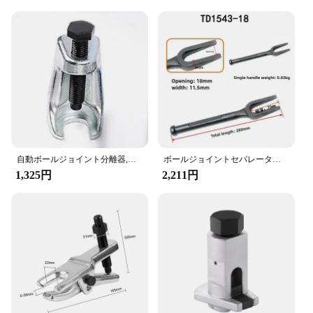
tailored to withstand the rigors of heavy-duty use,
making it an ideal choice for tasks that demand
reliability and precision. The extractor's ease of use
and effectiveness in removing rod ends make it a
valuable asset for both wholesale vendors and
individual users. Its design is not only functional
but also thoughtfully engineered to minimize the
risk of slippage, ensuring a safe and secure grip
during the extraction process.
**Designed for Efficiency and Safety**
自動ボールジョイント分離器,タイロッドエンドパルラー,エクストラクター,スプリッターリムーバー,ピットマンアーム,ピックアップ,ライトトラック
ボールジョイントセパレーターツール、頑丈な鋼、タイロッドの取り外し、長いボールジョイントスプリッター、オープニングプーラー
The Ball Head Extractor is not just a tool; it's a
1,325円
2,211円
solution for professionals who demand efficiency
and safety in their work. Its robust construction and
user-friendly design make it an asset for both
vendors and end-users alike. The extractor's
performance is enhanced by its ability to extract rod
ends without causing damage to the surrounding
components, ensuring that the integrity of the
system remains intact. Whether you're working on a
large-scale project or a small repair, this extractor is
designed to deliver consistent and reliable