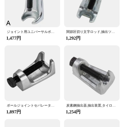
ジョイント用ユニバーサルボールセパレーター,タイロッドエンド,ピットマンアーム,90,20mm
関節区切り文字ロッド,抽出ツール,修理装置,車両アクセサリー,職人,長持ち,プロフェッショナル
1,477円
1,292円
ボールジョイントセパレーターツール、タイロッドエンドプーラー、取り外しスプリッター
炭素鋼抽出器,抽出装置,タイロッド付き
1,897円
1,254円