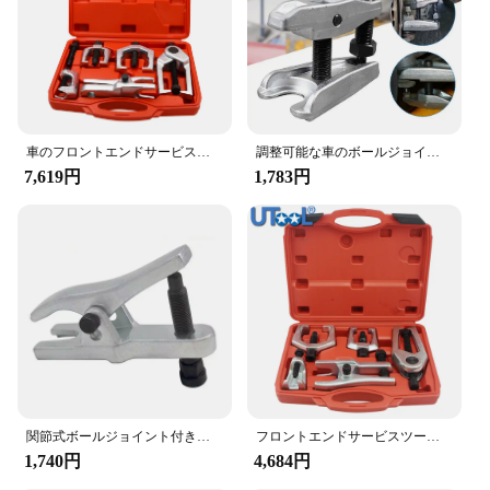
車のフロントエンドサービスセット,ボールジョイント付きセパレーターキット,ピットマンアーム,タイロッドエンド,スプリッターリムーバー,5個
調整可能な車のボールジョイント抽出ツール,32mm,ボールジョイント分離器,自動車のステアリングシステムツール,ボールヘッドエクストラクター
7,619円
1,783円
関節式ボールジョイント付きタイロッド,セパレーターボールのエンド取り外し,Yudi,Benz,mazda,32mm, 22mm
フロントエンドサービスツールキットボールジョイントタイロッドセットピットマンアームプーラーリムーバー5個
1,740円
4,684円