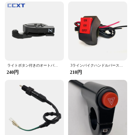
Usage: Easy-to-use switch for motorcycle wind
control
Performance: Durable and reliable performance
Quantity: Available in sets for wholesale and retail
purchases
Features:
**Ergonomic Design and Durability**
The Carola Cross Power Wind Switch 84040 42150
is not just a simple switch; it's a testament to
ergonomic design and durability. Crafted from high-
ライトボタン付きのオートバイ用電動スタートスイッチ,方向指示器付きスイッチ,ATV,ホンダ,ヤマハ,カワサキなど用。
3ラインバイクハンドルバースイッチ,スイッチ,ボタン,運転用,オートバイ用
quality plastic, this switch is built to withstand the
240円
210円
rigors of daily use, ensuring a long-lasting and
reliable performance. Its sleek and modern design
makes it an attractive addition to any motorcycle,
while the ergonomic shape ensures a comfortable
grip for riders.
**Versatile and Easy to Install**
This versatile switch is compatible with a wide
range of motorcycles, making it a popular choice
among vendors and suppliers. Its ease of