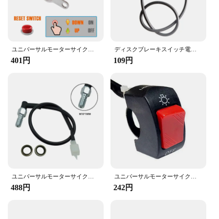
it's an ideal choice for vendors and suppliers
looking to expand their product offerings. With its
competitive pricing and high-quality construction,
this switch is sure to be a hit with customers seeking
to enhance their motorcycle's performance and
aesthetics.
ユニバーサルモーターサイクルハンドルバーリセットスイッチボタン、エンジンオンオフ防水、12v
ディスクブレーキスイッチ電気自動車オートバイブレーキライトスイッチケーブル
401円
109円
ユニバーサルモーターサイクル油圧ブレーキ圧力,リアライトスイッチ,中空ボルトm10x1.25,アクセサリー
ユニバーサルモーターサイクルスイッチ,オン/オフコントロールボタン,ハンドルバーマウント,ヘッドライト信号,ランプコントロール,変更されたスイッチ,アクセサリー
488円
242円