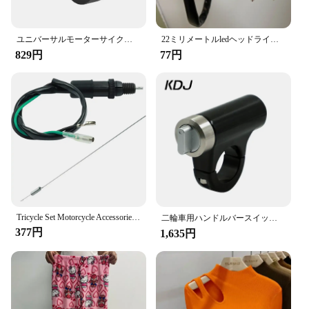
ユニバーサルモーターサイクルハンドルバー,フォグブレーキライト,ホーン,デュアルコントロールボタン,ヘッドライト,22mm
22ミリメートルledヘッドライトスイッチ遠近く3ラインオートバイハンドルスイッチボタン駆動ライトスイッチバイクスイッチボタン
829円
77円
Tricycle Set Motorcycle Accessories Universal Rear Brake Light Switch Foot Brake Switch Spring Kit for Kawasaki Suzuki Honda
二輪車用ハンドルバースイッチ,22mm,防水,高/ロービーム,点滅,ボタン
377円
1,635円