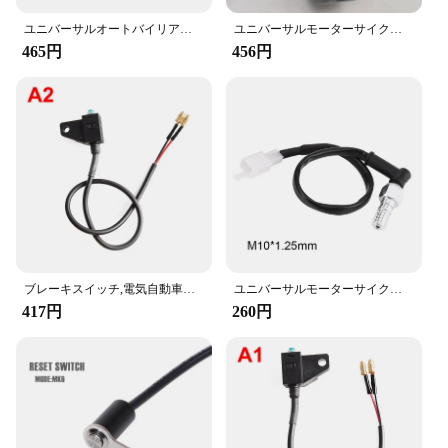
installation means that you can quickly upgrade
your ride's functionality without the need for
ユニバーサルオートバイリアブレーキストップライトスイッチ + 春ホンダカワサキスズキヤマハ
ユニバーサルモーターサイクルボタンオン,モーション制御スイッチ,ハンドルバー用,ヘッドライト,シグナルライト,ハザードライト,オートバイアクセサリー
professional assistance. Whether you're looking to
465円
456円
enhance your wind control or simply add a stylish
touch to your motorcycle, this switch is the perfect
solution.
**Optimized for Performance**
The Carola Cross Power Wind Switch 84040 42150
is designed to optimize your motorcycle's
performance. Its responsive and reliable operation
ensures that you can adjust your wind flow with
precision, making it an essential accessory for any
rider. Whether you're cruising down the highway or
navigating through city streets, this switch will
ブレーキスイッチ,電気自動車およびオートバイのブレーキライト,スイッチケーブル
ユニバーサルモーターサイクル油圧ブレーキ,油圧,リアライトスイッチ,中空ボルト
provide you with the control you need to enjoy your
417円
260円
ride to the fullest.
**Available for Wholesale and Retail**
This switch is not just a product; it's an investment
in your motorcycle's functionality and style.
Available in sets for wholesale and retail purchases,