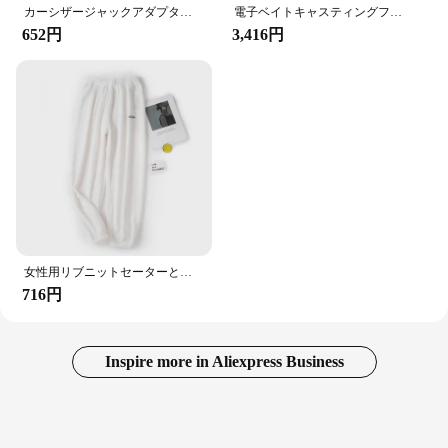
カーシザージャックアダプター、ソケットドリル、ダブルホール、リングまたはジャック、1 "、2"
電子ベイトキャスティングフィッシングリール,大型LEDスクリーン,高速,7.2:1, 10kg,防水,ドラムホイール付きキャスティング,新品
652円
3,416円
女性用リブニットセーターとパンツセット,カジュアルパジャマセット,厚手,ベルベット,暖かい,ソリッド,秋,2個,2023
716円
Inspire more in Aliexpress Business