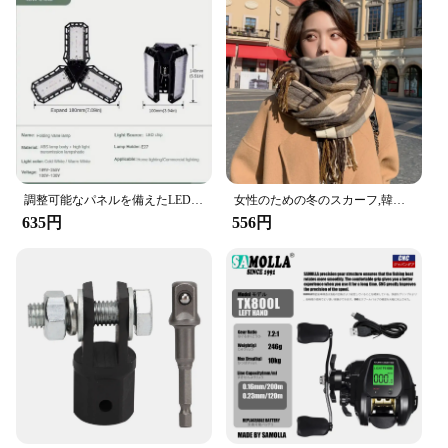
調整可能なパネルを備えたLEDガレージ電球,45w,60w,80w,10000lmのネジソケットを備えた超高輝度ガレージ照明
女性のための冬のスカーフ,韓国スタイル,クラシック,学生向け,暖かい,秋と冬
635円
556円