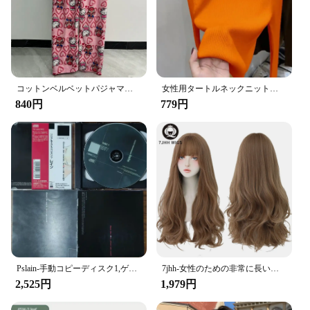
コットンベルベットパジャマセット,スパイダーマンユニセックス,ゆったりとしたロングパンツ,快適なフィット感,睡眠に最適,家庭用カジュアルウェア
女性用タートルネックニットセーター,リブ編みセーター,ベーシックトップ,ソフト,ウォーム,秋冬
840円
779円
Pslain-手動コピーディスク1,ゲームコンソールステーション,黒色のボトムロック,レトロな光学ドライバー,ビデオゲームパーツ
7jhh-女性のための非常に長い巻き毛のかつら,狭い髪の合成かつら,カール,厚くてカールされたカール
2,525円
1,979円