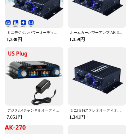
ミニデジタルパワーオーディオ,AK370-Bluetoothチャンネル,ステレオミュージック,サブウーファー,スピーカー2.0 W, 200W, 200W
ホームカーパワーアンプ,AK-380, 800W, 2チャンネル,Bluetooth 5.0,オーディオ,デジタル,fm,USB,リモコン,hifi,ステレオサブウーファー
1,330円
1,359円
デジタル4チャンネルオーディオアンプ,Bluetoothカラオケプレーヤー,FMラジオサポート,リモコン,ピーク電力,ハイファイサウンド,1800W
ミニHi-Fiステレオオーディオアンプ,2.0チャンネル,自動音楽,サブウーファー,Bluetooth,デジタルアンプ,20W, 20W, 12V
7,051円
1,341円