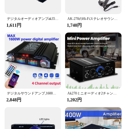
デジタルオーディオアンプak35,800W,2チャンネル,Bluetooth 5.0,hifi,FM,自動音楽,サブウーファー,スピーカー,家庭用,車用,ステレオ
AK-270のHi-Fiステレオサウンドシステム,ベースアンプ,ホームシアターサウンド用,2.0
1,611円
1,740円
デジタルサウンドアンプ,1600W,4チャンネル,Bluetooth,カラオケ,ラジオ,リモコン付き
Ak270ミニオーディオ2チャンネルステレオパワーアンプ、ポータブルサウンドアンプ、車と家庭用の合成入力スピーカーアンプ
2,848円
1,202円