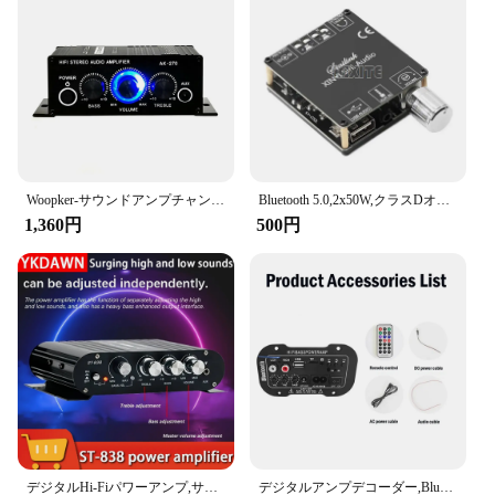
Woopker-サウンドアンプチャンネル2.0、ハイファイbluetoothアンプ、ホームデジタルオーディオ、12V3A、AK380、AK370、AK280、AK270、AK170車、低音、trebl
Bluetooth 5.0,2x50W,クラスDオーディオ,10W〜200W,ワイヤレスステレオ,音楽プレーヤー,ミニUSBサウンドカード,サウンドカード,デジタルアンプ
1,360円
500円
デジタルHi-Fiパワーアンプ,サブウーファーステレオ,車,オートバイ,家庭用オーディオプレーヤー,20W 20W, 2.1チャンネル
デジタルアンプデコーダー,Bluetoothオーディオアンプ,DIY, USB, FMラジオ,TFプレーヤー,サブウーファー,110v,220v,25w