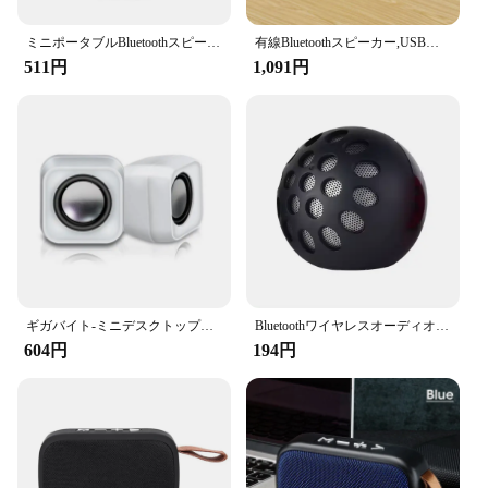
ミニポータブルBluetoothスピーカー,オリジナルスピーカー,音楽,マルチチャンネルステレオサウンド,屋外用USBポート,サブウーファー,オーディオプレーヤー,マイク
有線Bluetoothスピーカー,USB電源,PC,ラップトップ,ゲーム,ホームシアター用のサウンドバー
511円
1,091円
ギガバイト-ミニデスクトップスピーカー,USBケーブル付き,Jt016
Bluetoothワイヤレスオーディオ,携帯電話,コンピューター,ラップトップ,サブウーファー,ミニカード,bt01,小型スピーカー,屋外,クリエイティブギフト
604円
194円