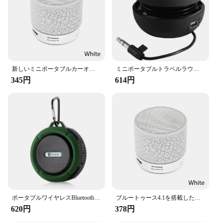
新しいミニポータブルカーオーディオa9まばゆいばかりの亀裂ledワイヤレスBluetooth 4.1サブウーファースピーカーtfカード
ミニポータブルトラベルラウドスピーカー,3.5mmオーディオケーブル付き,低電圧,内蔵バッテリー,iPods用格納式スピーカー
345円
614円
ポータブルワイヤレスBluetoothスピーカー,c6,防水,屋外での使用,サウンドボックス,サブウーファー,オーディオ,モバイル
ブルートゥース4.1を搭載したワイヤレスミニスピーカー,サブウーファー,ポータブル,a9,まばゆいばかりのスティック,tfカード,新モデル
620円
378円