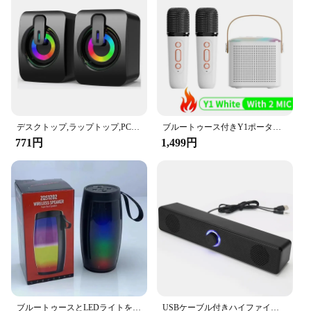
デスクトップ,ラップトップ,PCスピーカー用のLEDライト付きHi-Fiステレオマイク,USBケーブル付き
ブルートゥース付きY1ポータブルカラオケスピーカー,マイク付きミニワイヤレスオーディオ,K字型の歌,家族向けの歌を歌うマシン,新しい流行のアイテム
771円
1,499円
ブルートゥースとLEDライトを備えたポータブルスピーカー,屋外スピーカー,tf互換,車のオーディオ,ワイヤレスサウンドボックス,ギフト
USBケーブル付きハイファイステレオスピーカー,LEDライト,サウンドボックス,オーディオ,PC,ラップトップ,ゲーム,ホームシアター,PC用