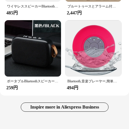
ワイヤレススピーカーBluetoothポータブル屋外スポーツオーディオステレオサポート携帯電話サブウーファーミニポータブルスピーカー
ブルートゥースとアラーム付きのレトロなビニールスピーカー,小型のポータブルオーディオ,家庭用スマートステレオ,高品質,新しい2022
485円
2,447円
ポータブルBluetoothスピーカー,ワイヤレス接続,アウトドアスポーツ,ステレオオーディオ,Tfカードサポート,携帯電話,ユニバーサル
Bluetooth,音楽プレーヤー,簡単なアクセス制御,オーディオ,オフィス,車,家庭用,シャワー用の防水ワイヤレススピーカーフォン
259円
494円
Inspire more in Aliexpress Business