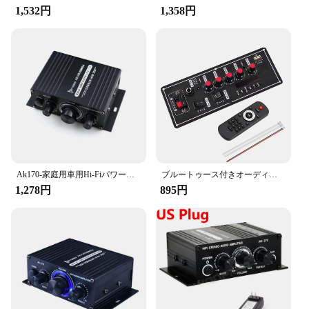
1,532円
1,358円
Ak170-家庭用車用Hi-Fiパワーアンプ,ステレオオーディオアンプ,スピーカー,家庭用電源,40W,12V
ブルートゥース付きオーディオアンプ,20W,サブウーファー,USB,tf,fm,リモコン,車,音楽,ロスレスサウンド
1,278円
895円