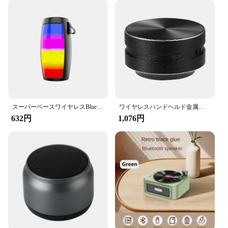
スーパーベースワイヤレスBluetoothスピーカー,携帯電話,ナイト,カラフル,コンピューター,tfカードギフト,Bluetoothオーディオ,5.3,new,1202
ワイヤレスハンドヘルド金属スピーカー,Bluetooth,振動ステレオサウンド,デジタルオーディオ,送料無料
632円
1,076円