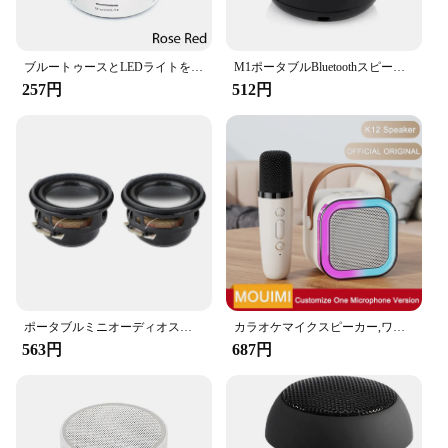
ブルートゥースとLEDライトを備えたミニスピーカー,Tfをサポートする小型スピーカー,USB充電器付き,PC用,a9
M1ポータブルBluetoothスピーカー,ワイヤレス音楽スピーカー,屋外用,重低音,USBポート
257円
512円
ポータブルミニオーディオスピーカー,マルチメディアサブウーファー,ホームシアタースピーカー,ベースサウンド,4オーム,3W, 27mm, 2個
カラオケマイクスピーカー,ワイヤレス,Bluetooth,会議,音声ボックス,ミニ,カラフル,オーディオ,スタンバイ,K12,MOUIMI-KTV
563円
687円