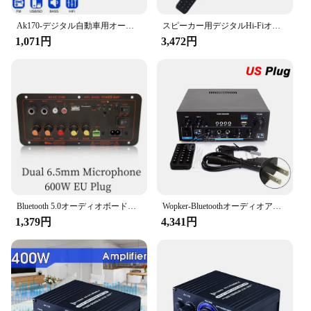
Ak170-デジタル自動車用オーディオアンプ,ミニパワーアンプ,ブルーライト,ステレオ,ホームシアター,クラブパーティー,音楽,200W x 2,電源
スピーカー用デジタルHi-Fiオーディオアンプ,mp3チャンネル,2.0,ステレオ,家庭用,最大350W * 2
1,071円
3,472円
Bluetooth 5.0オーディオボードアンプ,サブウーファー,デュアルマイク,サンプルモジュール,メディアプレーヤー,600W, 12v,24v,220v,d300
Wopker-Bluetoothオーディオアンプ,hifiアンプ,カラオケ,音楽プレーヤーサポート,最大2.0チャンネル,定格70w 70w,110v,220v,12v
1,379円
4,341円