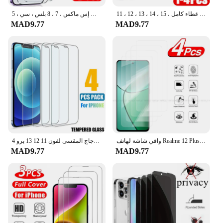
زجاج مقسى مضاد للتجسس للآيفون ، واقي شاشة خصوصية ، غطاء كامل ، 15 ، 14 ، 13 ، 12 ، 11Pro Max ، X ، XS ، XR ، 1-4
زجاج مقوى واقي لهاتف آيفون 14 ، 13 ، 12 ، 11 ، 15 برو ماكس ، ميني إكس آر ، إكس ، إكس إس ماكس ، 7 ، 8 بلس ، سي ، 5
MAD9.77
MAD9.77
واقي شاشة لهاتف Realme 12 Plus ، زجاج مقسى ، غطاء لاصق كامل ، زجاج هاتف واقي ، 2: 1: 4
4 قطعة الزجاج المقسى لفون 11 12 13 برو XR X XS ماكس شاشة حامي على ل فون 14 برو ماكس البسيطة 7 8 6 6S زائد 5S SE الزجاج
MAD9.77
MAD9.77