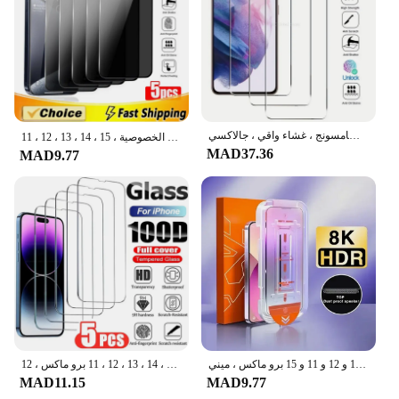
واقي شاشة من الزجاج المقسى لسامسونج ، غشاء واقي ، جالاكسي S22 ، S21 + ، S23 الترا ، S20 ، S10E ، S8 ، S9 ، s3
زجاج مقسى مضاد للتجسس للآيفون ، واقيات شاشة الخصوصية ، 15 ، 14 ، 13 ، 12 ، 11 Pro Max ، XS ، XR ، 7 ، 8 Plus ، SE ، 5 
MAD37.36
MAD9.77
واقي شاشة عالي الدقة بدون غبار ، زجاج واقي بنقرة واحدة لهواتف آيفون 14 و 13 و 12 و 11 و 15 برو ماكس ، ميني ، X ، XR ، XS ، 2
واقي شاشة من الزجاج المقسى ، آيفون 15 ، 14 ، 13 ، 12 ، 11 برو ماكس ، 12Mini ، 7 ، 8 ، SE ، X ، XS ، XR ، 5 قطعة
MAD11.15
MAD9.77