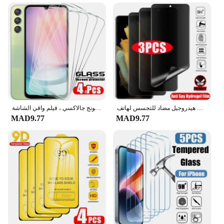
فيلم هيدروجيل مضاد للتجسس لهاتف smask ، واقي شاشة خصوصية ، S23 ، S21 ، S22 ، S24 Ultra ، S10 Plus ، S20 FE ، 3 us
زجاج واقي لسامسونج جالاكسي ، فيلم واقي الشاشة ، A24 ، A54 ، A34 ، A14 ، A04 ، M54 ، M34 ، M14 ، M04 ، A ، M 13 ، 23 ، 33 ، 53 ، 73 ، 5 غ ، 4
MAD9.77
MAD9.77