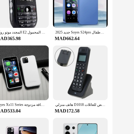
robust material ensures that your device can withstand the
functionality and style makes these phones an ideal choice
ng the web, watching videos, or engaging in multimedia, the
جديد 2025 Soyes S24pro هاتف أندرويد ثنائي الشريحة وضع مزدوج ذكي صغير عالمي للأطفال هاتف عالمي 2 + 16 جرام هدايا للأطفال
المجدد موتو روكر E2 الهاتف المحمول موتورولا احتياطية الهاتف المحمول الحنين الكلاسيكية مفاتيح الهاتف المحمول Telefono Telefone الهواتف
esponsive performance that keeps up with your fast-paced
AD365.98
MAD662.64
pact form factor make them easy to carry, ensuring that you
se phones are versatile enough to meet your requirements.
هاتف منزلي D1018 هاتف لاسلكي محمول بجودة صوت واضحة وإشعاع منخفض للعائلات
Soyes Xs11 Series هاتف ذكي صغير يعمل بنظام أندرويد هاتف صغير محمول عالي الدقة بطاقة مزدوجة Tf فتحة للبطاقات 5 ميجابكسل متجر لعب الكاميرا
AD533.04
MAD172.58