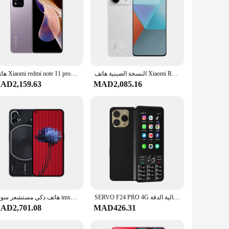
النسخة الصينية هاتف Xiaomi Redmi Note 13 Pro 5G الذكي 6.67 بوصة هاتف Qualcomm الجيل الثاني Snapdragon 67W شحن مستعمل
هاتف Xiaomi redmi note 11 pro+ plus 5G Android 6.6 بوصة MediaTek Dimensity 920 RAM 8GB ROM 256GB مستعمل
AD2,159.63
MAD2,085.16
SERVO F24 PRO 4G هاتف ذكي يعمل بنظام أندرويد بشاشة 3.5 بوصة عالية الدقة MTK6737 2GB + 16GB WIFI GPS كاميرا مزدوجة Play Store هاتف محمول 2500mAh TYPE-C
هاتف ذكي مستشعر سوني imx66 ، عالمي 5G ، نسخة سناب دراجون ، 7g + من OLED ، شاشة من 50 ميجا بكسل ، بطارية مللي أمبير
AD2,701.08
MAD426.31