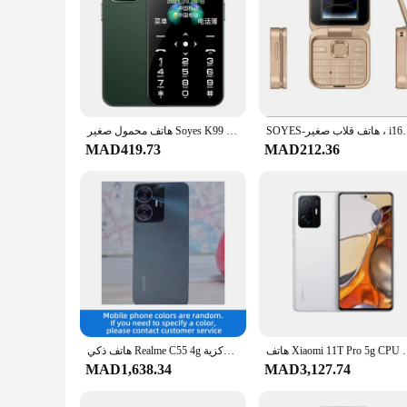
SOYES-هاتف قلاب صغير ، i16pro مزدوجة ، 2
هاتف محمول صغير Soyes K99 ، شريحة مزدوجة ، 4G Lte ، هاتف محمول صغير ، نوع C Sos ، دعم ، صغير ، هدية ، أصلي
MAD419.73
MAD212.36
هاتف Xiaomi 11T Pro 5g CPU Snapdragon 88
هاتف ذكي Realme C55 4g وحدة المعالجة المركزية Helio G88 غير مقفول 6.72 بوصة 128G جميع الألوان في حالة جيدة هاتف أندرويد مستعمل أصلي
MAD1,638.34
MAD3,127.74