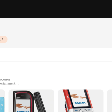
s
ocessor
ertainment
lity