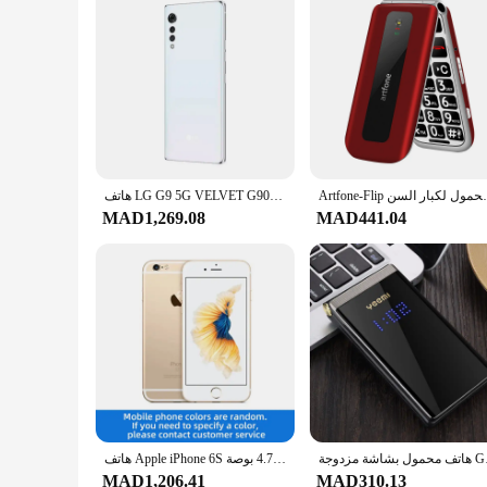
Artfone-Flip هاتف محمول لكبار السن ،
هاتف LG G9 5G VELVET G900TM G900N G900EM 6GB RAM 128GB ROM 6.8 بوصة 48MP + 16MP Snapdragon 765G ثماني النواة هاتف أندرويد الذكي
MAD1,269.08
MAD441.04
محمول بشاشة مزدوجة
هاتف Apple iPhone 6S الذكي 4.7 بوصة IOS 16/64/128GB ROM 2GB RAM 12.0MP ثنائي النواة A9 4G LTE هاتف محمول مستعمل
MAD1,206.41
MAD310.13