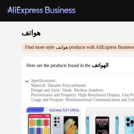
هواتف
Find more style
هواتف
products with AliExpress Busines
الهواتف
Here are the products found in the
Specifications:
Material: Durable Polycarbonate
Design and Style: Sleek, Modern Aesthetic
Performance and Property: High-Resolution Display, Fast Pr
Usage and Purpose: Multifunctional Communication and Ent
Typical Adaptive Scenario: Office, Home, Outdoor
Weight and Size: Lightweight and Compact for Easy Portabi
Features:
|هواتف|Wholesale|Vendors|
**Unmatched Durability and Style**