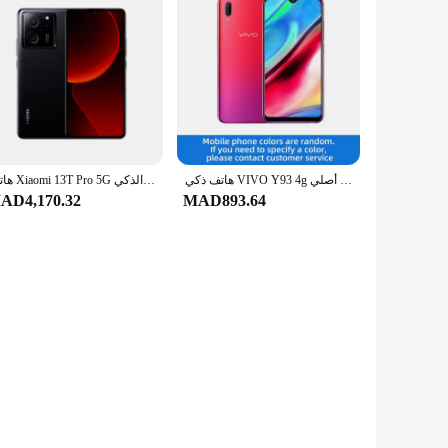
هاتف ذكي VIVO Y93 4g غير مقفول بشاشة 6.2 بوصة وذاكرة وصول عشوائي 8 جيجابايت وذاكرة قراءة فقط 256 جيجابايت جميع الألوان في حالة جيدة هاتف أندرويد مستعمل أصلي
هاتف Xiaomi 13T Pro 5G الذكي CPU MediaTek Dimensity 9200+ سعة البطارية 5000mAh 50MP كاميرا هاتف مستعمل أصلي
AD4,170.32
MAD893.64