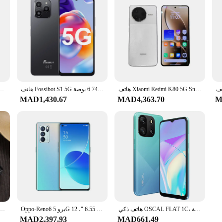
هاتف Xiaomi Redmi K80 5G Snapdragon 8 Gen 3 6.67 "2K عرض بطارية 6550 مللي أمبير في الساعة كاميرا 50 ميجابكسل 90 وات
هاتف Fossibot S1 5G الذكي بطارية 4900 مللي أمبير في الساعة 24 جيجابايت + 128 جيجابايت هاتف محمول 50 ميجابكسل كاميرا رئيسية 6.745 بوصة HD + شاشة هاتف أندرويد 14 NFC
 F20 ، زر كبير ، كبير ، كبير ، مفتوح ، شريحة مفردة ، لاسلكي ، FM ، بلوتوث
MAD1,430.67
MAD4,363.70
M
هاتف ذكي OSCAL FLAT 1C، شاشة Android 13 عالية الدقة مقاس 6.56 بوصة، هاتف محمول ببطارية 4700 مللي أمبير في الساعة، 2 جيجابايت و32 جيجابايت ثماني النواة وكاميرا 8 ميجابكسل هاتف محمول 4G
Oppo-Reno6 برو 5G أندرويد الهاتف الذكي ، 6.55 "، 12GB رام ، 256GB روم ، جميع الألوان ، حالة جيدة ، الأصلي ، وتستخدم
هاتف  Gsm بوصة ، مع زر لوحة مفاتيح روسي ، مع اتصال سريع بشريحتين ، fm ، mp3 ، مسجل mp4 ، هدية
MAD2,397.93
MAD661.49