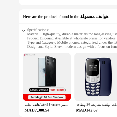
هواتف محمولة
Here are the products found in the
Specifications:
Material: High-quality, durable materials for long-lasting us
Product Discount: Available at wholesale prices for vendors 
Type and Category: Mobile phones, categorized under the la
Design and Style: Sleek, modern design with a focus on func
Usage and Purpose: Ideal for communication, entertainment,
Performance and Property: Advanced features for seamless u
Parts and Accessories: Includes all necessary accessories for
Features:
|هواتف|Wholesale|Vendors|
**Unmatched Performance and Connectivity**
Step into the future of mobile technology with our cutting-e
connectivity, crystal-clear audio, and a responsive touchscr
video calls, our phones ensure a smooth and uninterrupted e
**Designed for the Modern User**
 إمكانية تسجيل المكالمات الهاتفية بشريحة 2/3 وبطاقة
هاتف ألعاب World Premiere الإصدار العالمي RedMagic 10 Pro 5G مقاس 6.853 بوصة Snapdragon 8 Elite 7050mAh 80W Charge 50MP NFC
Our mobile phones boast a stylish and ergonomic design that c
comfortably in your hand. The user-friendly interface makes 
MAD7,388.54
MAD142.67
carry your device around without any discomfort, making it i