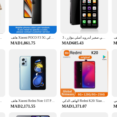
هاتف ذكي صغير أندرويد أصلي مؤازر ، 3G WCDMA خلوي ، شاشة ، 32GB ، شريحة مزدوجة ، GPS ، عالمي ، هاتف محمول صغير ، Google Play
هاتف Xiaomi POCO F3 5G الذكي CPU Qualcomm Snapdragon 870 سعة البطارية 4520mAh 48MP كاميرا هاتف مستعمل أصلي
جديد ، شاشة صغيرة ، بزر "، هاتف ، شريحة G ، متعدد اللغات ،
MAD1,861.75
MAD685.43
M
الهاتف الذكي Redmi K20/ Xiaomi MI 9T Snapdragon 730 6.39 بوصة عرض 1080x2340 بكسل هاتف محمول النسخة العالمية الهاتف المستخدم
هاتف Xiaomi Redmi Note 11T Pro Plus 5G Android 6.6 بوصة RAM 8GB ROM 128GB MediaTek Dimensity 8100 مستعمل
8 Android 6.67 بوصة RAM 8GB ROM 256GB 108MP كاميرا مستعملة
MAD2,171.55
MAD1,371.07
M