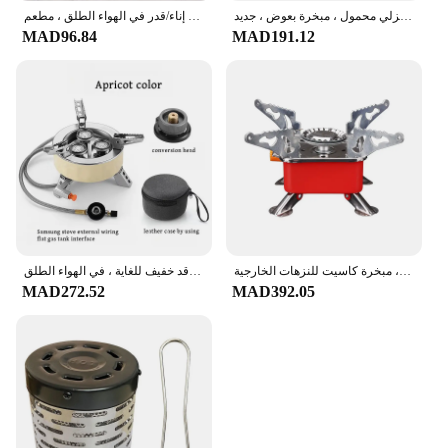
موقد حطب صغير للتخييم الخارجي ، مبخرة ، موقد علاج بالروائح العطرية قابل للطي ، سطح مكتب منزلي محمول ، مبخرة بعوض ، جديد
الفولاذ المقاوم للصدأ مربع موقد الكحول ، المنزلية الصلبة موقد الكحول ، المرجل الجاف ، إناء/قدر في الهواء الطلق ، مطعم
MAD96.84
MAD191.12
موقد صغير مربع لوتس ، موقد تخييم قابل للطي ، مقاوم للرياح ، اشتعال بيزو ، استخدام خزان الغاز ، مبخرة كاسيت للنزهات الخارجية
موقد قابل للطي ثلاثي النواة محمول ، مواقد غاز للنزه ، والطبخ ، والمخيم ، وموقد خفيف للغاية ، في الهواء الطلق
MAD272.52
MAD392.05