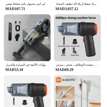
بيسيل آلة تنظيف النسيج المحمولة أريكة السجاد الستار مكنسة كهربائية رذاذ شفط أريكة آلة تنظيف السجاد
منظف سيارة لاسلكي محمول شفط منزلي كبير محمول باليد شفاط صغير
MAD107.71
MAD3,037.12
مكنسة كهربائية محمولة محمولة للسيارة ، مزدوجة الغرض ، لاسلكية ، متعددة الوظائف ، شحن ، منزلي
مكنسة كهربائية لاسلكية شفط قوي قابلة للشحن مكنسة كهربائية محمولة شحن سريع لشعر الحيوانات الأليفة في السيارة والمنزل
MAD53.10
MAD69.29