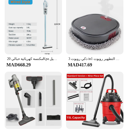
ذكي روبوت 3 in1 الجاف الرطب الاجتياح ممسحة جهاز آلي لتنظيف الأتربة قابلة للشحن الذكية التطهير روبوت رذاذ الأنظف المنزل التطهير روبوت
مكنسة كهربائية حبالي 20Kpa قوة شفط 600 واط موتور عصا يده مكنسة كهربائية للمنزل بيت شعر الحيوانات الأليفة السجاد الاتحاد الأوروبي التوصيل
MAD668.29
MAD417.69