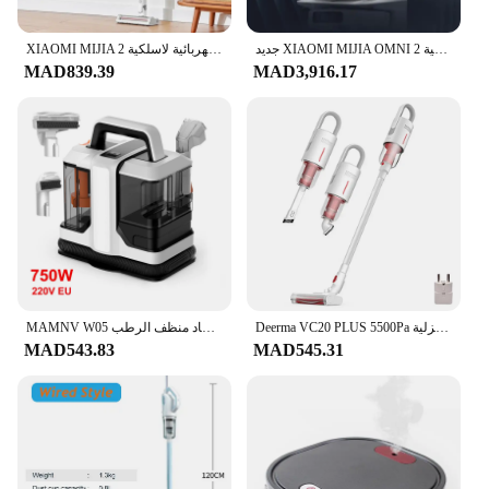
جديد XIAOMI MIJIA OMNI 2 جهاز آلي لتنظيف الأتربة مجموعة ممسحة التنظيف الذاتي وثيقة فارغة الغبار المنزل آلة التخلص من الأوساخ قاعدة ذكية
XIAOMI MIJIA مكنسة كهربائية لاسلكية 2 Lite B204 Home 16kPa قوية إعصار شفط كنس أدوات تنظيف فرشاة متعددة الوظائف
MAD839.39
MAD3,916.17
Deerma VC20 PLUS 5500Pa يده مكنسة كهربائية لاسلكية السيارات العمودي عصا الشافطة مكانس كهربائية للسيارة المنزلية
MAMNV W05 يده منظف السجاد 750 واط غسالة النسيج برو متعددة الوظائف المحمولة مزيل العث أريكة السجاد منظف الرطب
MAD543.83
MAD545.31