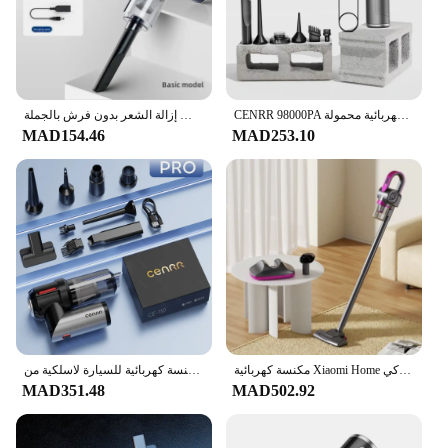
Features:
|Vendors|
**Enhanced Visibility and Safety**
CENRR 98000PA مكنسة كهربائية للسيارة صغيرة لاسلكية قوية لاسلكية آلة التنظيف المحمولة منظف السيارة مكنسة كهربائية محمولة
مكنسة كهربائية محمولة للسيارة لاسلكية ثلاثة في واحد شفط كبير محمول للاستخدام الجاف والرطب إزالة الشعر بدون فرش بالجملة
The مكنسة ثلاثة في واحد is an essential accessory
MAD154.46
MAD253.10
for motorcycle enthusiasts seeking to improve their
visibility and safety on the road. Designed with a
modern aesthetic, these LED lights are not only
stylish but also serve a practical purpose. The set
includes three lights, each with a powerful LED
bulb that emits a bright, white light, ensuring that
you are easily seen by other road users, especially
during night rides or in low-light conditions.
**Durable and Versatile**
Crafted from high-quality metal and plastic, these
lights are built to withstand the rigors of the road.
مكنسة كهربائية Xiaomi Home اللاسلكية متعددة الوظائف جديدة 5 في 1 مزيل العث التعقيم الذكي USB مكنسة كهربائية للسيارة المنزلية
مكنسة كهربائية للسيارة لاسلكية من CENRR، مكنسة كهربائية صغيرة محمولة باليد، ماكينة تنظيف منظف السيارة بقوة شفط لاسلكية
The durable construction ensures that they can
MAD351.48
MAD502.92
withstand various weather conditions, making them
a reliable choice for motorcyclists. The compact and
lightweight design does not add unnecessary weight