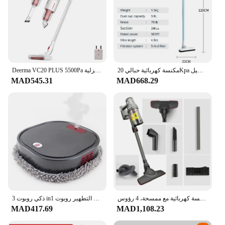
مكنسة كهربائية حبالي 20Kpa قوة شفط 600 واط موتور عصا يده مكنسة كهربائية للمنزل بيت شعر الحيوانات الأليفة السجاد الاتحاد الأوروبي التوصيل
Deerma VC20 PLUS 5500Pa يده مكنسة كهربائية لاسلكية السيارات العمودي عصا الشافطة مكانس كهربائية للسيارة المنزلية
MAD545.31
MAD668.29
مكنسة كهربائية لاسلكية محمولة للمنزل، كنس الغبار الإعصاري المحمول وتنظيف السجاد، مكنسة كهربائية مع ممسحة، 4 رؤوس
ذكي روبوت 3 in1 الجاف الرطب الاجتياح ممسحة جهاز آلي لتنظيف الأتربة قابلة للشحن الذكية التطهير روبوت رذاذ الأنظف المنزل التطهير روبوت
MAD417.69
MAD1,108.23