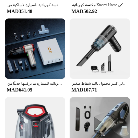
مكنسة كهربائية Xiaomi Home اللاسلكية متعددة الوظائف جديدة 5 في 1 مزيل العث التعقيم الذكي USB مكنسة كهربائية للسيارة المنزلية
مكنسة كهربائية للسيارة لاسلكية من CENRR، مكنسة كهربائية صغيرة محمولة باليد، ماكينة تنظيف منظف السيارة بقوة شفط لاسلكية
MAD351.48
MAD502.92
منظف سيارة لاسلكي محمول شفط منزلي كبير محمول باليد شفاط صغير
مكنسة كهربائية للسيارة تم ترقيتها حديثًا من SZUK C012، مكنسة كهربائية صغيرة محمولة، مكنسة كهربائية لاسلكية عالية الطاقة 98500 باسكال، مكنسة كهربائية محمولة لإزالة الغبار بنقرة واحدة، مكنسة كهربائية صغيرة
MAD641.05
MAD107.71