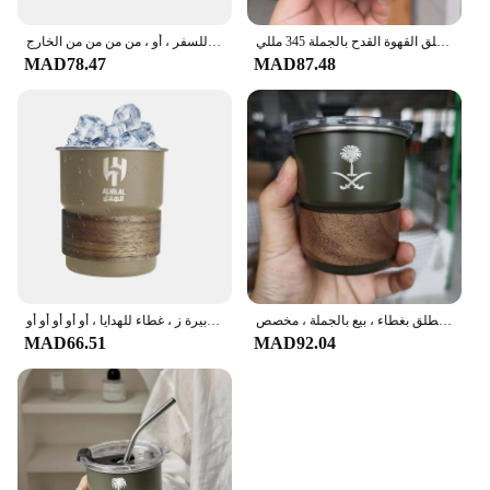
المملكة العربية السعودية شعار مع غطاء غطاء 304 الفولاذ المقاوم للصدأ الشاي القدح التخييم في الهواء الطلق القهوة القدح بالجملة 345 مللي
كوب حراري مزدوج من الفولاذ المقاوم للصدأ ، ترمس سيارة ، شاي ، ماء ، قهوة ، مانع للتسرب ، كوب حراري للسفر ، أو ، من من من من الخارج
MAD78.47
MAD87.48
كوب من الفولاذ المقاوم للصدأ بشعار وطني بشعار المملكة العربية السعودية ، كوب قهوة للتخييم في الهواء الطلق بغطاء ، بيع بالجملة ، مخصص ،
كوب قهوة من الفولاذ المقاوم للصدأ بشعار وطني بشعار المملكة العربية السعودية ، كوب ماء ، تخييم خارجي ، قش بيرة ز ، غطاء للهدايا ، أو أو أو أو أو
MAD66.51
MAD92.04