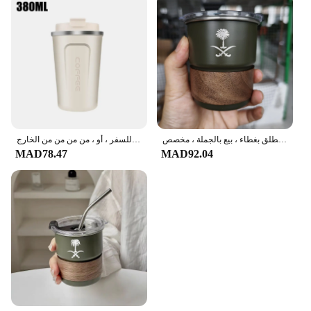
كوب من الفولاذ المقاوم للصدأ بشعار وطني بشعار المملكة العربية السعودية ، كوب قهوة للتخييم في الهواء الطلق بغطاء ، بيع بالجملة ، مخصص ،
كوب حراري مزدوج من الفولاذ المقاوم للصدأ ، ترمس سيارة ، شاي ، ماء ، قهوة ، مانع للتسرب ، كوب حراري للسفر ، أو ، من من من من الخارج
MAD78.47
MAD92.04