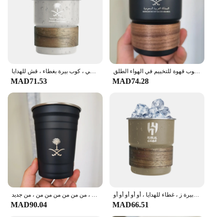
dishwasher safe for easy cleaning
Parts and Accessories: Comes with a matching
saucer for each cup
Features:
**Exquisite Craftsmanship and Traditional
Design**
الشعار الوطني لملكة العربية السعودية شعار جديد كوب من الفولاذ المقاوم للصدأ كوب بيرة مع غطاء خشب 300 مللي كوب قهوة للتخييم في الهواء الطلق
كوب قهوة بشعار المملكة العربية السعودية ، فولاذ مقاوم للصدأ ، كوب ماء ، تخييم خارجي ، كوب بيرة بغطاء ، قش للهدايا ،
The مق الاهلي السعودي أكواب, or Saudi Arabian
MAD71.53
MAD74.28
traditional coffee cups, are not just ordinary
tableware; they are a testament to the rich cultural
heritage of the region. Each cup is meticulously
crafted from high-quality ceramic, ensuring
durability and a premium feel. The traditional
design, featuring intricate patterns that reflect the
Saudi Arabian aesthetic, makes these cups a perfect
addition to any home or office setting. Whether
you're hosting a gathering or enjoying a quiet
moment, these cups will enhance your experience
with their elegant charm.
كوب قهوة من الفولاذ المقاوم للصدأ بشعار وطني بشعار المملكة العربية السعودية ، كوب ماء ، تخييم خارجي ، قش بيرة ز ، غطاء للهدايا ، أو أو أو أو أو
الشعار الوطني للسعودية ، كوب بيرة من الفولاذ المقاوم للصدأ ، كوب قهوة للتخييم في الهواء الطلق ، شعار للبيع بالجملة ، من من من من من من ، من جديد
**Versatile and Practical for Everyday Use**
MAD90.04
MAD66.51
These cups are not just for special occasions; they