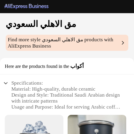
مق الاهلي السعودي
Find more style
مق الاهلي السعودي
products with
AliExpress Business
أكواب
Here are the products found in the
Specifications:
Material: High-quality, durable ceramic
Design and Style: Traditional Saudi Arabian design
with intricate patterns
Usage and Purpose: Ideal for serving Arabic coffee
and tea
Shape or Size or Weight or Quantity: Set of 6 cups,
each with a capacity of 100ml
Performance and Property: Microwave and