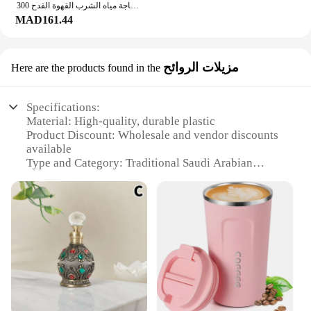
300 مللي كوب من الفولاذ المقاوم للصدأ كوب للبيرة مع غطاء القش المملكة العربية السعودية شعار التخييم في الهواء الطلق السفر زجاجة مياه الشرب القهوة القدح
MAD161.44
مزيلات الروائح
Here are the products found in the
Specifications:
Material: High-quality, durable plastic
Product Discount: Wholesale and vendor discounts
available
Type and Category: Traditional Saudi Arabian
incense burner
Design and Style: Elegant, ornate design with a
traditional aesthetic
Usage and Purpose: Perfect for burning incense to
remove unwanted odors
Performance and Property: Efficiently captures and
disperses incense smoke
Parts and Accessories: Comes with a set of incense
sticks for immediate use