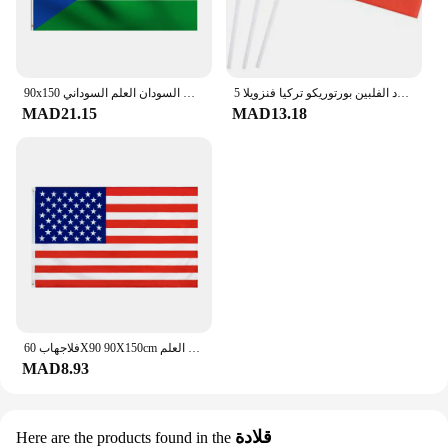
5 قطعة/الوحدة اليد أعلام مع القطب 14*21 سنتيمتر أنغولا كوت ديفوار دومينيكا الأردن الجبل الأسود الفلبين بورتوريكو تركيا فنزويلا
90x150 سنتيمتر جنوب السودان العلم السوداني
MAD21.15
MAD13.18
فلاجهاب 60X90 90X150cm الولايات المتحدة العلم عالية الجودة مزدوجة من جانب المطبوعة البوليستر الحلقات الأمريكية الولايات المتحدة الأمريكية العلم
MAD8.93
قلادة
Here are the products found in the