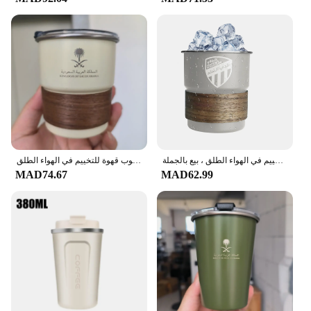
offer unique and meaningful pieces to their
customers. This necklace is not only a fashion
statement but a token of appreciation for the
recipient, making it an excellent gift for birthdays,
anniversaries, or any special occasion. Embrace the
fusion of tradition and modernity with this exquisite
piece, perfect for anyone who values both cultural
significance and contemporary fashion.
كوب بيرة من الفولاذ المقاوم للصدأ بغطاء من القش ، شعار المملكة العربية السعودية ، كوب قهوة للتخييم في الهواء الطلق ، بيع بالجملة ،
الشعار الوطني لملكة العربية السعودية شعار جديد كوب من الفولاذ المقاوم للصدأ كوب بيرة مع غطاء خشب 300 مللي كوب قهوة للتخييم في الهواء الطلق
MAD74.67
MAD62.99