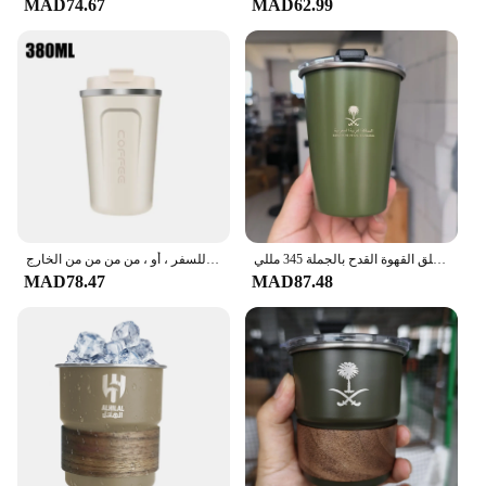
MAD74.67
MAD62.99
المملكة العربية السعودية شعار مع غطاء غطاء 304 الفولاذ المقاوم للصدأ الشاي القدح التخييم في الهواء الطلق القهوة القدح بالجملة 345 مللي
كوب حراري مزدوج من الفولاذ المقاوم للصدأ ، ترمس سيارة ، شاي ، ماء ، قهوة ، مانع للتسرب ، كوب حراري للسفر ، أو ، من من من من الخارج
MAD78.47
MAD87.48