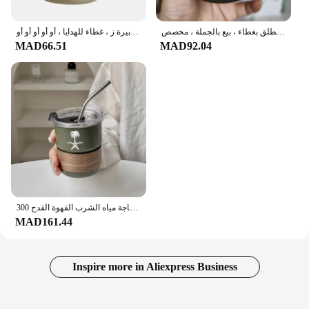
كوب من الفولاذ المقاوم للصدأ بشعار وطني بشعار المملكة العربية السعودية ، كوب قهوة للتخييم في الهواء الطلق بغطاء ، بيع بالجملة ، مخصص ،
كوب قهوة من الفولاذ المقاوم للصدأ بشعار وطني بشعار المملكة العربية السعودية ، كوب ماء ، تخييم خارجي ، قش بيرة ز ، غطاء للهدايا ، أو أو أو أو أو
MAD66.51
MAD92.04
300 مللي كوب من الفولاذ المقاوم للصدأ كوب للبيرة مع غطاء القش المملكة العربية السعودية شعار التخييم في الهواء الطلق السفر زجاجة مياه الشرب القهوة القدح
MAD161.44
Inspire more in Aliexpress Business