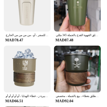
المملكة العربية السعودية شعار مع غطاء غطاء 304 الفولاذ المقاوم للصدأ الشاي القدح التخييم في الهواء الطلق القهوة القدح بالجملة 345 مللي
كوب حراري مزدوج من الفولاذ المقاوم للصدأ ، ترمس سيارة ، شاي ، ماء ، قهوة ، مانع للتسرب ، كوب حراري للسفر ، أو ، من من من من الخارج
MAD78.47
MAD87.48
كوب من الفولاذ المقاوم للصدأ بشعار وطني بشعار المملكة العربية السعودية ، كوب قهوة للتخييم في الهواء الطلق بغطاء ، بيع بالجملة ، مخصص ،
كوب قهوة من الفولاذ المقاوم للصدأ بشعار وطني بشعار المملكة العربية السعودية ، كوب ماء ، تخييم خارجي ، قش بيرة ز ، غطاء للهدايا ، أو أو أو أو أو
MAD66.51
MAD92.04