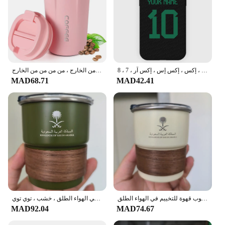
غلاف جيرسي كرة القدم لهاتف آيفون ، المملكة العربية السعودية ، الأهلي ، 15 ، 14 ، 13 ، برو ، ماكس ، 12 ، 11 ، ميني ، إكس ، إكس إس ، إكس آر ، 7 ، 8 Plus ، SE
كوب قهوة حراري للسفر من الفولاذ المقاوم للصدأ ، كوب شاي مانع للتسرب ، قوارير مفرغة للسيارة ، زجاجات معزولة محمولة ، من من من من الخارج ، من من من من الخارج
MAD68.71
MAD42.41
الشعار الوطني لملكة العربية السعودية شعار جديد كوب من الفولاذ المقاوم للصدأ كوب بيرة مع غطاء خشب 300 مللي كوب قهوة للتخييم في الهواء الطلق
الشعار الوطني للسعودية ، كوب جديد من الفولاذ المقاوم للصدأ ، كوب بيرة بغطاء ، كوب قهوة للتخييم في الهواء الطلق ، خشب ، توي توي
MAD92.04
MAD74.67