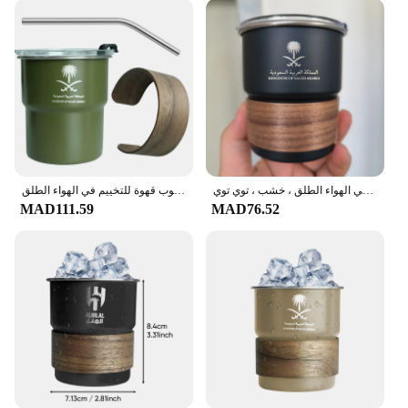
are designed for everyday use. Their 100ml
capacity is perfect for serving Arabic coffee or tea,
making them an essential part of your daily routine.
The set includes six cups, each with a matching
saucer, ensuring that you have enough for guests or
for a cozy family gathering. The cups are
microwave and dishwasher safe, making them both
convenient and easy to maintain. Their lightweight
design ensures that they are comfortable to hold and
serve with ease.
الشعار الوطني للسعودية ، كوب جديد من الفولاذ المقاوم للصدأ ، كوب بيرة بغطاء ، كوب قهوة للتخييم في الهواء الطلق ، خشب ، توي توي
الشعار الوطني لملكة العربية السعودية شعار جديد كوب من الفولاذ المقاوم للصدأ كوب للبيرة مع غطاء خشب 300 مل كوب قهوة للتخييم في الهواء الطلق
**Ideal for Gifting and Wholesale**
MAD111.59
MAD76.52
Looking for a thoughtful gift for a friend or family
member? These Saudi Arabian coffee cups are an
excellent choice. Their traditional design and
practicality make them a versatile present that can
be appreciated by anyone. The cups are also
available for wholesale, making them an excellent
option for vendors and suppliers looking to expand
their product range. Whether you're looking to
purchase for personal use or for your business,
these cups are a fantastic choice, offering both
quality and style.