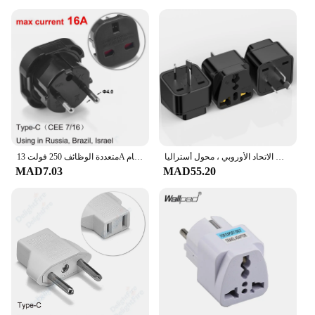
محول سفر عالمي ، مقبس شاحن حائط ، لنا ، كاليفورنيا ، المملكة المتحدة ، الاتحاد الأوروبي إلى الاتحاد الأوروبي ، محول أستراليا ، V ، W ، 3
متعددة الوظائف 250 فولت 13A الاتحاد الأوروبي اليورو الأوروبي إلى المملكة المتحدة محول القابس محول الطاقة التوصيل 2 دبوس مستدير المقبس السفر مهايئ عام
MAD7.03
MAD55.20