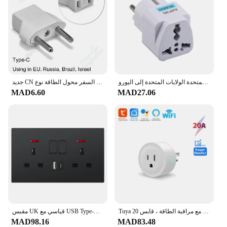
أسود الاتحاد الأوروبي محول القابس الدولي العالمي الاتحاد الأفريقي المملكة المتحدة الولايات المتحدة إلى اليورو KR RU الفرنسية محول السفر محول كهربائي مقبس الطاقة
جديد CN الولايات المتحدة إلى الاتحاد الأوروبي محول القابس محول التيار المتردد الصين الأمريكية إلى الاتحاد الأوروبي اليورو أوروبا السفر محول الطاقة نوع C المكونات الكهربائية المقبس
MAD6.60
MAD27.06
Tuya مقبس واي فاي ذكي مع مراقبة الطاقة ، قابس 20A ، توقيت ، تحكم صوتي ، دعم اليكزا ، جوجل المنزل ، لنا ، كندا ، المكسيك ، بيرو ، اليابان
مقبس UK قياسي مع USB Type-C 5V 2.1A، لوحة بلاستيكية 146*86 مم، منافذ كهربائية مزدوجة مع مفاتيح قابس USB في المملكة المتحدة
MAD98.16
MAD83.48