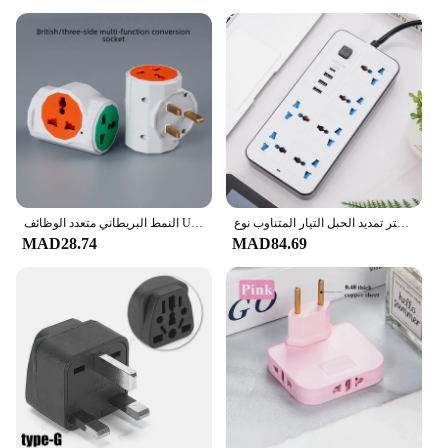
قوة متعددة الحنفية المكونات العالمية الاتحاد الأوروبي الولايات المتحدة المملكة المتحدة منفذ قطاع الطاقة مع 1.8 متر تمديد الحبل التيار المتناوب نوع C منفذ USB تهمة المقبس الكهربائي
النمط البريطاني متعدد الوظائف USB محول السفر التوصيل هونغ كونغ القياسية جنوب شرق آسيا تحويل المقبس للأجهزة
MAD28.74
MAD84.69