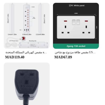
مقبس طاقة مزدوج مع شاحن USB ، مقبس حائط ، قابس من النوع C ، شحن سريع ، عالمي ، معيار المملكة المتحدة ، المملكة المتحدة ، العاصمة 5 فولت ، 3.1A ، 18W ، 13A
قطاع الطاقة مقبس كهربائي المملكة المتحدة MY SG مع 3USB TypeC PD30W 13A 2500W الزائد حماية تمديد كابل 1.2 متر مآخذ كهربائية
MAD119.40
MAD67.89