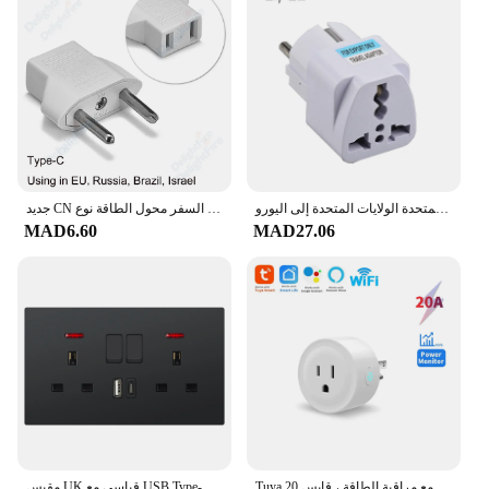
أسود الاتحاد الأوروبي محول القابس الدولي العالمي الاتحاد الأفريقي المملكة المتحدة الولايات المتحدة إلى اليورو KR RU الفرنسية محول السفر محول كهربائي مقبس الطاقة
جديد CN الولايات المتحدة إلى الاتحاد الأوروبي محول القابس محول التيار المتردد الصين الأمريكية إلى الاتحاد الأوروبي اليورو أوروبا السفر محول الطاقة نوع C المكونات الكهربائية المقبس
MAD6.60
MAD27.06
Tuya مقبس واي فاي ذكي مع مراقبة الطاقة ، قابس 20A ، توقيت ، تحكم صوتي ، دعم اليكزا ، جوجل المنزل ، لنا ، كندا ، المكسيك ، بيرو ، اليابان
مقبس UK قياسي مع USB Type-C 5V 2.1A، لوحة بلاستيكية 146*86 مم، منافذ كهربائية مزدوجة مع مفاتيح قابس USB في المملكة المتحدة