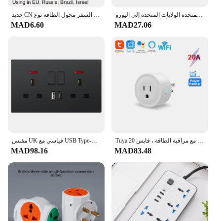
أسود الاتحاد الأوروبي محول القابس الدولي العالمي الاتحاد الأفريقي المملكة المتحدة الولايات المتحدة إلى اليورو KR RU الفرنسية محول السفر محول كهربائي مقبس الطاقة
جديد CN الولايات المتحدة إلى الاتحاد الأوروبي محول القابس محول التيار المتردد الصين الأمريكية إلى الاتحاد الأوروبي اليورو أوروبا السفر محول الطاقة نوع C المكونات الكهربائية المقبس
MAD6.60
MAD27.06
Tuya مقبس واي فاي ذكي مع مراقبة الطاقة ، قابس 20A ، توقيت ، تحكم صوتي ، دعم اليكزا ، جوجل المنزل ، لنا ، كندا ، المكسيك ، بيرو ، اليابان
مقبس UK قياسي مع USB Type-C 5V 2.1A، لوحة بلاستيكية 146*86 مم، منافذ كهربائية مزدوجة مع مفاتيح قابس USB في المملكة المتحدة
MAD98.16
MAD83.48