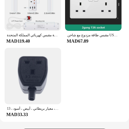
مقبس طاقة مزدوج مع شاحن USB ، مقبس حائط ، قابس من النوع C ، شحن سريع ، عالمي ، معيار المملكة المتحدة ، المملكة المتحدة ، العاصمة 5 فولت ، 3.1A ، 18W ، 13A
قطاع الطاقة مقبس كهربائي المملكة المتحدة MY SG مع 3USB TypeC PD30W 13A 2500W الزائد حماية تمديد كابل 1.2 متر مآخذ كهربائية
MAD119.40
MAD67.89
محول طاقة مقبس أنثوي في المملكة المتحدة ، سلك طاقة قابل للفصل ، موصل كابل ، معيار بريطاني ، أبيض ، أسود ، 13A ، 47 V
MAD33.33