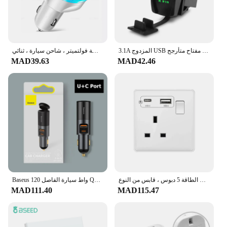
3.1A المزدوج USB سيارة ولاعة السجائر المقبس الفاصل شاحن محول الطاقة 12-24 فولت مصباح ليد لوحة مفتاح متأرجح
محول ولاعة سجائر مع شاشة فولتميتر ، شاحن سيارة ، ثنائي PD ، USB ، QC3.0 ، 66 واط ، شاحن هاتف 6 منافذ ، 12-32 فولت
MAD39.63
MAD42.46
عالمي مزدوج لوحة مقبس الطاقة 5 دبوس ، قابس من النوع C ، شحن سريع ، منفذ كهربائي جداري ، USB C ، المملكة المتحدة ، 13A ، 3.1A ، 18W
Baseus 120 واط سيارة الفاصل QC4.0 3.0 PD PPS ولاعة السجائر المقبس المزدوج USB نوع C سريع مهايئ شاحن سيارة آيفون Xiaomi
MAD111.40
MAD115.47