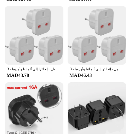
without access to a wall outlet. Its lightweight and
portable design make it easy to carry, ensuring that
you're never without the power you need. Whether
you're a busy professional or a traveler, this
converter is an indispensable tool for staying
connected and productive on the move.
مهايئ سفر قابس المملكة المتحدة إلى الاتحاد الأوروبي ، مقابس كهربائية ، شاحن حائط طاقة تيار متردد ، محول ، إنجلترا إلى ألمانيا وأوروبا ، 3 *
مهايئ سفر قابس المملكة المتحدة إلى الاتحاد الأوروبي ، مقابس كهربائية ، شاحن حائط طاقة تيار متردد ، محول ، إنجلترا إلى ألمانيا وأوروبا ، 3 *
MAD43.78
MAD46.43