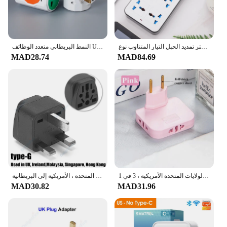
قوة متعددة الحنفية المكونات العالمية الاتحاد الأوروبي الولايات المتحدة المملكة المتحدة منفذ قطاع الطاقة مع 1.8 متر تمديد الحبل التيار المتناوب نوع C منفذ USB تهمة المقبس الكهربائي
النمط البريطاني متعدد الوظائف USB محول السفر التوصيل هونغ كونغ القياسية جنوب شرق آسيا تحويل المقبس للأجهزة
MAD28.74
MAD84.69
مهايئ مقبس لاسلكي صغير نحيف ، قابل للدوران بالدرجات ، محول قابس أوروبي ، متعدد المكونات ، تمديد الولايات المتحدة الأمريكية ، 3 في 1
مقبس الطاقة شاحن محول التوصيل ، محول السفر العالمي ، المملكة المتحدة ، الاتحاد الأفريقي ، الولايات المتحدة ، الأمريكية إلى البريطانية ، SG ، بلدي ، نوع G ، الأوروبي ، الاتحاد الأوروبي إلى المملكة المتحدة ، 10A
MAD30.82
MAD31.96