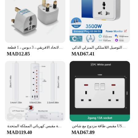
مقبس التوصيل اللاسلكي المنزلي الذكي Tuya ، تحويل عالمي ، شاشة طاقة ، مؤقت ، المملكة المتحدة ، الاتحاد الأوروبي ، الولايات المتحدة ، السفر ، 16A
عالمي المملكة المتحدة التوصيل محول ، مقبس الطاقة ، منفذ كهربائي ، السفر البريطاني ، الولايات المتحدة الأمريكية ، الاتحاد الأوروبي ، الأوروبي ، الاتحاد الافريقي ، 3 دبوس ، 1 قطعة
MAD12.85
MAD67.41
مقبس طاقة مزدوج مع شاحن USB ، مقبس حائط ، قابس من النوع C ، شحن سريع ، عالمي ، معيار المملكة المتحدة ، المملكة المتحدة ، العاصمة 5 فولت ، 3.1A ، 18W ، 13A
قطاع الطاقة مقبس كهربائي المملكة المتحدة MY SG مع 3USB TypeC PD30W 13A 2500W الزائد حماية تمديد كابل 1.2 متر مآخذ كهربائية
MAD119.40
MAD67.89