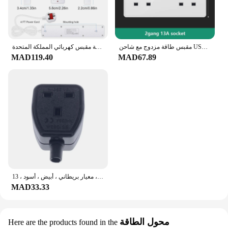
مقبس طاقة مزدوج مع شاحن USB ، مقبس حائط ، قابس من النوع C ، شحن سريع ، عالمي ، معيار المملكة المتحدة ، المملكة المتحدة ، العاصمة 5 فولت ، 3.1A ، 18W ، 13A
قطاع الطاقة مقبس كهربائي المملكة المتحدة MY SG مع 3USB TypeC PD30W 13A 2500W الزائد حماية تمديد كابل 1.2 متر مآخذ كهربائية
MAD119.40
MAD67.89
محول طاقة مقبس أنثوي في المملكة المتحدة ، سلك طاقة قابل للفصل ، موصل كابل ، معيار بريطاني ، أبيض ، أسود ، 13A ، 47 V
MAD33.33
محول الطاقة
Here are the products found in the