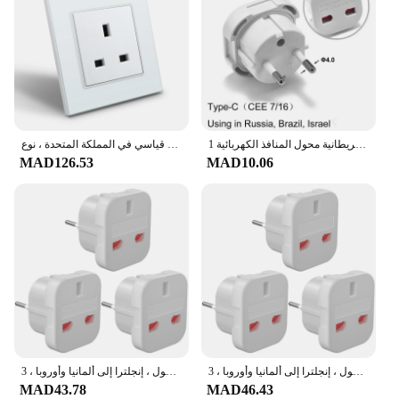
1 قطعة المملكة المتحدة إلى الاتحاد الأوروبي محول مأخذ التوصيل 220 فولت اليورو قابس كهرباء للسفر محول التيار المتناوب الجدار شاحن محول الطاقة المملكة المتحدة البريطانية محول المنافذ الكهربائية
بذرة-مقبس جداري فردي بإطار زجاجي ، منافذ طاقة ، زر تشغيل ، قابس قياسي في المملكة المتحدة ، نوع-C ، USB مزدوج ، 2.1A ، 13A ،
MAD126.53
MAD10.06
مهايئ سفر قابس المملكة المتحدة إلى الاتحاد الأوروبي ، مقابس كهربائية ، شاحن حائط طاقة تيار متردد ، محول ، إنجلترا إلى ألمانيا وأوروبا ، 3 *
مهايئ سفر قابس المملكة المتحدة إلى الاتحاد الأوروبي ، مقابس كهربائية ، شاحن حائط طاقة تيار متردد ، محول ، إنجلترا إلى ألمانيا وأوروبا ، 3 *
MAD43.78
MAD46.43