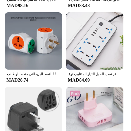
MAD98.16
MAD83.48
قوة متعددة الحنفية المكونات العالمية الاتحاد الأوروبي الولايات المتحدة المملكة المتحدة منفذ قطاع الطاقة مع 1.8 متر تمديد الحبل التيار المتناوب نوع C منفذ USB تهمة المقبس الكهربائي
النمط البريطاني متعدد الوظائف USB محول السفر التوصيل هونغ كونغ القياسية جنوب شرق آسيا تحويل المقبس للأجهزة
MAD28.74
MAD84.69