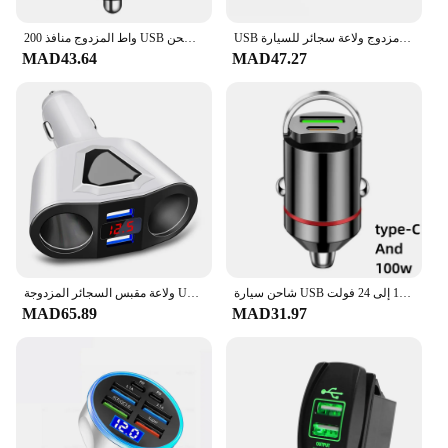
USB مزدوج ولاعة سجائر للسيارة ، PD QC3.0 ، دبليو ، 12 فولت ، 24 فولت ، قابس شاحن سريع ، محول طاقة للهاتف للسيارة ، شاومي ، آيفون
200 واط المزدوج منافذ USB صغير شاحن سيارة سوبر سريع شحن السجائر المقبس أخف 12-24 فولت سبائك الألومنيوم الهاتف محول الشحن
MAD43.64
MAD47.27
شاحن سيارة USB صغير مزدوج المنافذ ، شحن فائق السرعة ، سبائك الألومنيوم ، محول شحن الهاتف ، ولاعة مقبس سجائر ، من 12 إلى 24 فولت
ولاعة مقبس السجائر المزدوجة USB شاحن سيارة ، شاشة LCD الجهد ، الخائن السريع ، محول الطاقة ، 2 منفذ ، 12-24 فولت
MAD65.89
MAD31.97