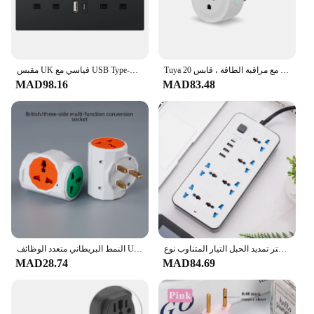
Tuya مقبس واي فاي ذكي مع مراقبة الطاقة ، قابس 20A ، توقيت ، تحكم صوتي ، دعم اليكزا ، جوجل المنزل ، لنا ، كندا ، المكسيك ، بيرو ، اليابان
مقبس UK قياسي مع USB Type-C 5V 2.1A، لوحة بلاستيكية 146*86 مم، منافذ كهربائية مزدوجة مع مفاتيح قابس USB في المملكة المتحدة
MAD98.16
MAD83.48
قوة متعددة الحنفية المكونات العالمية الاتحاد الأوروبي الولايات المتحدة المملكة المتحدة منفذ قطاع الطاقة مع 1.8 متر تمديد الحبل التيار المتناوب نوع C منفذ USB تهمة المقبس الكهربائي
النمط البريطاني متعدد الوظائف USB محول السفر التوصيل هونغ كونغ القياسية جنوب شرق آسيا تحويل المقبس للأجهزة
MAD28.74
MAD84.69