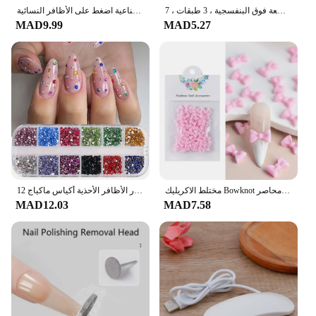
طلاء أظافر جل حراري ، تغيير درجة الحرارة ، رمادي ، شبه دائم ، فن نقع الأظافر ، طلاء بالأشعة فوق البنفسجية ، 3 طبقات ، 7
أظافر صناعية برأس مدبب لوزية مقاومة للماء يمكن ارتداؤها، غطاء كامل للأظافر الصناعية اضغط على الأظافر النسائية
MAD9.99
MAD5.27
مختلط الاكريليك Bowknot ثلاثية الأبعاد مسمار الفن زينة زهرة الراتنج السحر خرز ذهبي الكافيار اللؤلؤ مختلط الراين اكسسوارات محاصر
12 شبكة متلألئة كريستال مسمار الفن الراين فلاتباك الأحجار الكريمة الملونة تنوعا الديكور الأظافر الأحذية أكياس ماكياج
MAD12.03
MAD7.58