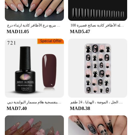
100 قطعة/صندوق الطبيعية شفافة سلس الأظافر وهمية التغطية الكاملة الأظافر كاذبة نصائح قصيرة T على شكل غطاء كامل نصائح للأظافر
آمنة وغير مذاق التدرج ارتداء درع آمن أوروبا وأمريكا ارتداء درع مسمار الديكور مربع درع الأظافر كاذبة ارتداء درع
MAD11.05
MAD5.47
أطراف أظافر اصطناعية للفتيات ، أظافر إصبع مزيفة ، غطاء كامل ، اضغط ، فن الجل ، الموضة ، الهدايا ، 24 طقم
الأرجواني هلام مسمار البولندية الخريف والشتاء شبه دائم ورنيش نقع الأشعة فوق البنفسجية هلام مسمار البولندية ديي
MAD7.40
MAD8.38