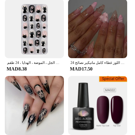
24 قطعة الصحافة الفرنسية الوردي على الأظافر وهمية مع الغراء ثلاثية الأبعاد القوس الماس الأظافر كاذبة يمكن ارتداؤها لطيف الحلو اللوز غطاء كامل مانيكير نصائح
أطراف أظافر اصطناعية للفتيات ، أظافر إصبع مزيفة ، غطاء كامل ، اضغط ، فن الجل ، الموضة ، الهدايا ، 24 طقم
MAD8.38
MAD17.50