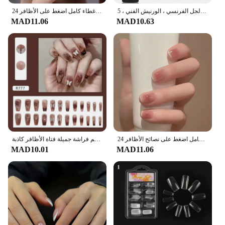
مافانتس-طلاء أظافر جل معدني ، كروم ، فائق السطوع ، تأثير المرآة ، الطلاء ، خط الرسم ، الجل الفرنسي ، الورنيش الفني ، 5 *
24 قطعة/صندوق طويل نعش أظافر صناعية ارتفع مع الغراء يمكن ارتداؤها عارية الوردي الأبيض اللون هلام الأظافر نصائح غطاء كامل اضغط على الأظافر
MAD11.06
MAD10.63
24 قطعة أسود قصير الباليه الأظافر كاذبة مع الغراء التصميم الفرنسي انفصال رسومات أظافر وهمية القلب غطاء كامل اضغط على نصائح الأظافر
الوردة المجمدة يمكن ارتداؤها بالضغط الوردي على نصائح الأظافر وهمية مع الغراء الأظافر كاذبة تصميم فراشة جميلة فتاة الأظافر كاذبة
MAD10.01
MAD11.06