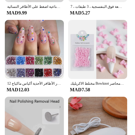
طلاء أظافر جل حراري ، تغيير درجة الحرارة ، رمادي ، شبه دائم ، فن نقع الأظافر ، طلاء بالأشعة فوق البنفسجية ، 3 طبقات ، 7
أظافر صناعية برأس مدبب لوزية مقاومة للماء يمكن ارتداؤها، غطاء كامل للأظافر الصناعية اضغط على الأظافر النسائية
MAD9.99
MAD5.27
مختلط الاكريليك Bowknot ثلاثية الأبعاد مسمار الفن زينة زهرة الراتنج السحر خرز ذهبي الكافيار اللؤلؤ مختلط الراين اكسسوارات محاصر
12 شبكة متلألئة كريستال مسمار الفن الراين فلاتباك الأحجار الكريمة الملونة تنوعا الديكور الأظافر الأحذية أكياس ماكياج
MAD12.03
MAD7.58