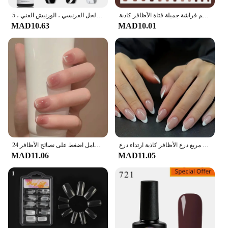
الوردة المجمدة يمكن ارتداؤها بالضغط الوردي على نصائح الأظافر وهمية مع الغراء الأظافر كاذبة تصميم فراشة جميلة فتاة الأظافر كاذبة
مافانتس-طلاء أظافر جل معدني ، كروم ، فائق السطوع ، تأثير المرآة ، الطلاء ، خط الرسم ، الجل الفرنسي ، الورنيش الفني ، 5 *
MAD10.63
MAD10.01
آمنة وغير مذاق التدرج ارتداء درع آمن أوروبا وأمريكا ارتداء درع مسمار الديكور مربع درع الأظافر كاذبة ارتداء درع
24 قطعة أسود قصير الباليه الأظافر كاذبة مع الغراء التصميم الفرنسي انفصال رسومات أظافر وهمية القلب غطاء كامل اضغط على نصائح الأظافر
MAD11.06
MAD11.05