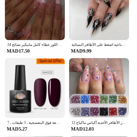
أظافر صناعية برأس مدبب لوزية مقاومة للماء يمكن ارتداؤها، غطاء كامل للأظافر الصناعية اضغط على الأظافر النسائية
24 قطعة الصحافة الفرنسية الوردي على الأظافر وهمية مع الغراء ثلاثية الأبعاد القوس الماس الأظافر كاذبة يمكن ارتداؤها لطيف الحلو اللوز غطاء كامل مانيكير نصائح
MAD17.50
MAD9.99
12 شبكة متلألئة كريستال مسمار الفن الراين فلاتباك الأحجار الكريمة الملونة تنوعا الديكور الأظافر الأحذية أكياس ماكياج
طلاء أظافر جل حراري ، تغيير درجة الحرارة ، رمادي ، شبه دائم ، فن نقع الأظافر ، طلاء بالأشعة فوق البنفسجية ، 3 طبقات ، 7
MAD5.27
MAD12.03