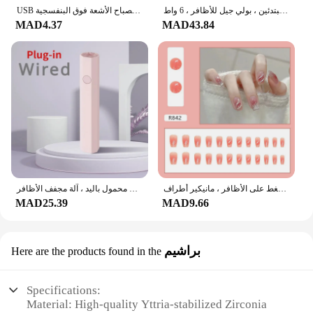
مجموعة كاملة مجموعة أدوات مانيكير للمبتدئين ، بولي جيل للأظافر ، 6 واط LED مصباح ، نصائح الفن ، ثلاثية الأبعاد تصميم الديكور ، تمديد
USB شحن مصباح الأشعة فوق البنفسجية LED صغير ، هلام آلة علاج البولندية ، مجفف الأظافر ، 6 واط ، 80 سنتيمتر
MAD4.37
MAD43.84
أظافر اصطناعية وردية للفتيات ، تموجات ذهبية لامعة ، أظافر مزيفة خنجر ، بيضاوية قابلة للفصل ، غطاء كامل ، اضغط على الأظافر ، مانيكير أطراف
مصباح أظافر صغير محمول باليد ، آلة مجفف الأظافر USB ، LED بالأشعة فوق البنفسجية ، سريع الجفاف ، قلم مصباح يدوي ، طلاء جل
MAD25.39
MAD9.66
براشيم
Here are the products found in the
Specifications:
Material: High-quality Yttria-stabilized Zirconia