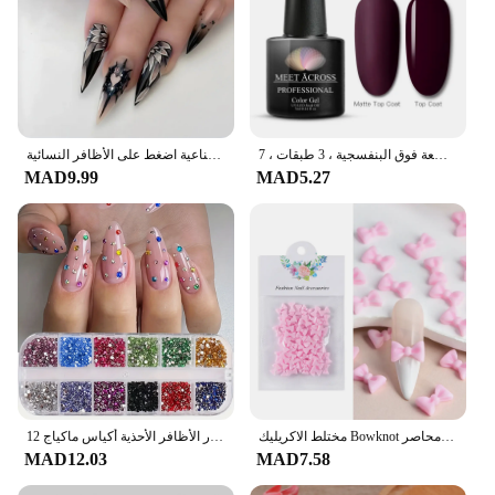
طلاء أظافر جل حراري ، تغيير درجة الحرارة ، رمادي ، شبه دائم ، فن نقع الأظافر ، طلاء بالأشعة فوق البنفسجية ، 3 طبقات ، 7
أظافر صناعية برأس مدبب لوزية مقاومة للماء يمكن ارتداؤها، غطاء كامل للأظافر الصناعية اضغط على الأظافر النسائية
MAD9.99
MAD5.27
مختلط الاكريليك Bowknot ثلاثية الأبعاد مسمار الفن زينة زهرة الراتنج السحر خرز ذهبي الكافيار اللؤلؤ مختلط الراين اكسسوارات محاصر
12 شبكة متلألئة كريستال مسمار الفن الراين فلاتباك الأحجار الكريمة الملونة تنوعا الديكور الأظافر الأحذية أكياس ماكياج
MAD12.03
MAD7.58