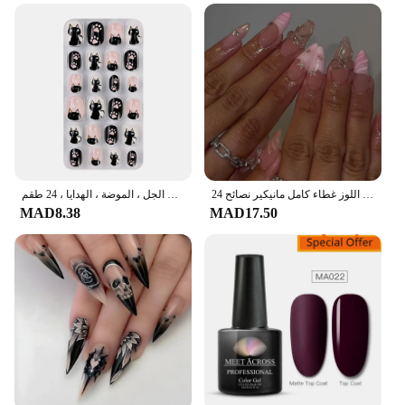
24 قطعة الصحافة الفرنسية الوردي على الأظافر وهمية مع الغراء ثلاثية الأبعاد القوس الماس الأظافر كاذبة يمكن ارتداؤها لطيف الحلو اللوز غطاء كامل مانيكير نصائح
أطراف أظافر اصطناعية للفتيات ، أظافر إصبع مزيفة ، غطاء كامل ، اضغط ، فن الجل ، الموضة ، الهدايا ، 24 طقم
MAD8.38
MAD17.50