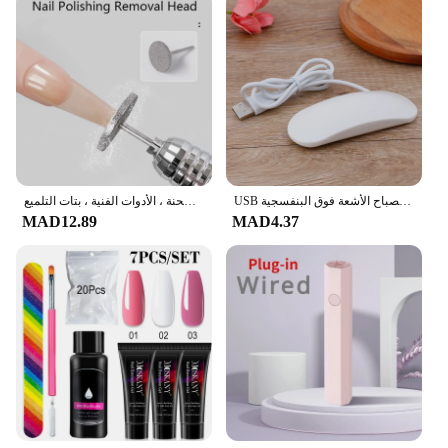
USB شحن مصباح الأشعة فوق البنفسجية LED صغير ، هلام آلة علاج البولندية ، مجفف الأظافر ، 6 واط ، 80 سنتيمتر
قرص مثقاب الأظافر الكهربائي ، رأس الإزالة ، الماس ، لدغ الطحن ، المطاحن ، قاطع البشرة المطحنة ، الأدوات الفنية ، بتات التلميع
MAD12.89
MAD4.37