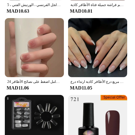
الوردة المجمدة يمكن ارتداؤها بالضغط الوردي على نصائح الأظافر وهمية مع الغراء الأظافر كاذبة تصميم فراشة جميلة فتاة الأظافر كاذبة
مافانتس-طلاء أظافر جل معدني ، كروم ، فائق السطوع ، تأثير المرآة ، الطلاء ، خط الرسم ، الجل الفرنسي ، الورنيش الفني ، 5 *
MAD10.63
MAD10.01
آمنة وغير مذاق التدرج ارتداء درع آمن أوروبا وأمريكا ارتداء درع مسمار الديكور مربع درع الأظافر كاذبة ارتداء درع
24 قطعة أسود قصير الباليه الأظافر كاذبة مع الغراء التصميم الفرنسي انفصال رسومات أظافر وهمية القلب غطاء كامل اضغط على نصائح الأظافر
MAD11.06
MAD11.05