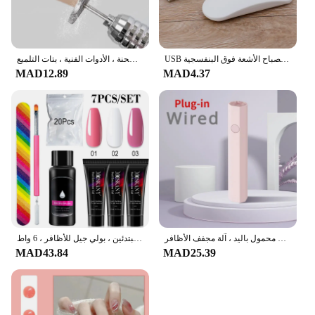
USB شحن مصباح الأشعة فوق البنفسجية LED صغير ، هلام آلة علاج البولندية ، مجفف الأظافر ، 6 واط ، 80 سنتيمتر
قرص مثقاب الأظافر الكهربائي ، رأس الإزالة ، الماس ، لدغ الطحن ، المطاحن ، قاطع البشرة المطحنة ، الأدوات الفنية ، بتات التلميع
MAD12.89
MAD4.37
مصباح أظافر صغير محمول باليد ، آلة مجفف الأظافر USB ، LED بالأشعة فوق البنفسجية ، سريع الجفاف ، قلم مصباح يدوي ، طلاء جل
مجموعة كاملة مجموعة أدوات مانيكير للمبتدئين ، بولي جيل للأظافر ، 6 واط LED مصباح ، نصائح الفن ، ثلاثية الأبعاد تصميم الديكور ، تمديد
MAD43.84
MAD25.39