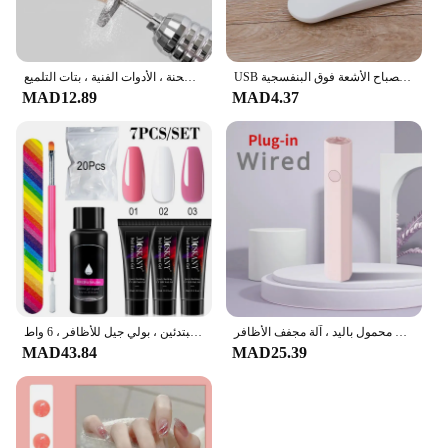
USB شحن مصباح الأشعة فوق البنفسجية LED صغير ، هلام آلة علاج البولندية ، مجفف الأظافر ، 6 واط ، 80 سنتيمتر
قرص مثقاب الأظافر الكهربائي ، رأس الإزالة ، الماس ، لدغ الطحن ، المطاحن ، قاطع البشرة المطحنة ، الأدوات الفنية ، بتات التلميع
MAD12.89
MAD4.37
مصباح أظافر صغير محمول باليد ، آلة مجفف الأظافر USB ، LED بالأشعة فوق البنفسجية ، سريع الجفاف ، قلم مصباح يدوي ، طلاء جل
مجموعة كاملة مجموعة أدوات مانيكير للمبتدئين ، بولي جيل للأظافر ، 6 واط LED مصباح ، نصائح الفن ، ثلاثية الأبعاد تصميم الديكور ، تمديد
MAD43.84
MAD25.39