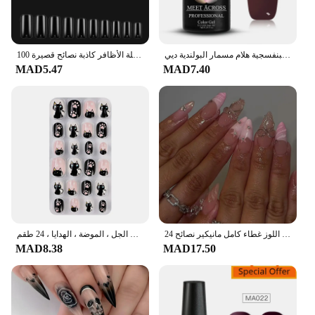
الأرجواني هلام مسمار البولندية الخريف والشتاء شبه دائم ورنيش نقع الأشعة فوق البنفسجية هلام مسمار البولندية ديي
100 قطعة/صندوق الطبيعية شفافة سلس الأظافر وهمية التغطية الكاملة الأظافر كاذبة نصائح قصيرة T على شكل غطاء كامل نصائح للأظافر
MAD5.47
MAD7.40
24 قطعة الصحافة الفرنسية الوردي على الأظافر وهمية مع الغراء ثلاثية الأبعاد القوس الماس الأظافر كاذبة يمكن ارتداؤها لطيف الحلو اللوز غطاء كامل مانيكير نصائح
أطراف أظافر اصطناعية للفتيات ، أظافر إصبع مزيفة ، غطاء كامل ، اضغط ، فن الجل ، الموضة ، الهدايا ، 24 طقم
MAD8.38
MAD17.50