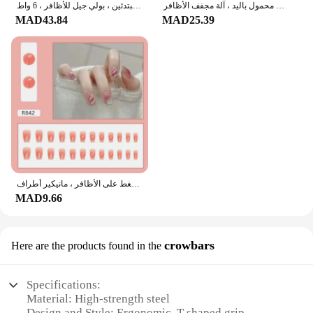
مصباح أظافر صغير محمول باليد ، آلة مجفف الأظافر USB ، LED بالأشعة فوق البنفسجية ، سريع الجفاف ، قلم مصباح يدوي ، طلاء جل
مجموعة كاملة مجموعة أدوات مانيكير للمبتدئين ، بولي جيل للأظافر ، 6 واط LED مصباح ، نصائح الفن ، ثلاثية الأبعاد تصميم الديكور ، تمديد
MAD43.84
MAD25.39
أظافر اصطناعية وردية للفتيات ، تموجات ذهبية لامعة ، أظافر مزيفة خنجر ، بيضاوية قابلة للفصل ، غطاء كامل ، اضغط على الأظافر ، مانيكير أطراف
MAD9.66
crowbars
Here are the products found in the
Specifications:
Material: High-strength steel
Design and Style: Ergonomic, T-shaped grip