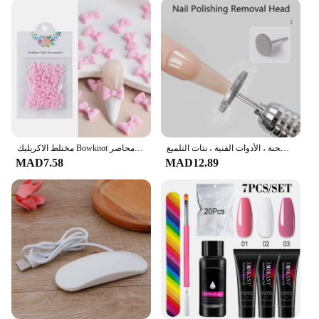
قرص مثقاب الأظافر الكهربائي ، رأس الإزالة ، الماس ، لدغ الطحن ، المطاحن ، قاطع البشرة المطحنة ، الأدوات الفنية ، بتات التلميع
مختلط الاكريليك Bowknot ثلاثية الأبعاد مسمار الفن زينة زهرة الراتنج السحر خرز ذهبي الكافيار اللؤلؤ مختلط الراين اكسسوارات محاصر
MAD7.58
MAD12.89