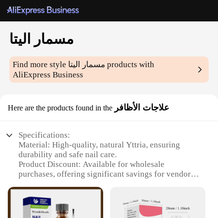
مسمار اليتا
products with
مسمار اليتا
Find more style
AliExpress Business
علاجات الأظافر
Here are the products found in the
Specifications:
Material: High-quality, natural Yttria, ensuring
durability and safe nail care.
Product Discount: Available for wholesale
purchases, offering significant savings for vendors
and suppliers.
Type and Category: Nail care products, specifically
designed for the treatment of nails.
Design and Style: Elegantly packaged sets, suitable