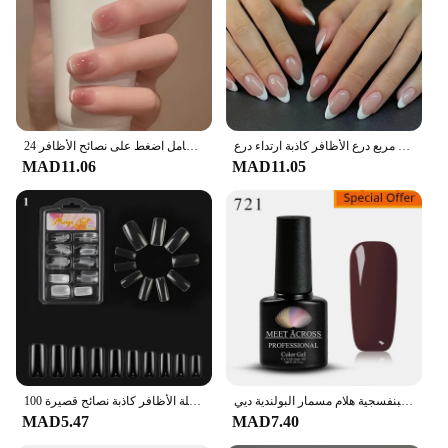
آمنة وغير مذاق التدرج ارتداء درع آمن أوروبا وأمريكا ارتداء درع مسمار الديكور مربع درع الأظافر كاذبة ارتداء درع
24 قطعة أسود قصير الباليه الأظافر كاذبة مع الغراء التصميم الفرنسي انفصال رسومات أظافر وهمية القلب غطاء كامل اضغط على نصائح الأظافر
MAD11.06
MAD11.05
الأرجواني هلام مسمار البولندية الخريف والشتاء شبه دائم ورنيش نقع الأشعة فوق البنفسجية هلام مسمار البولندية ديي
100 قطعة/صندوق الطبيعية شفافة سلس الأظافر وهمية التغطية الكاملة الأظافر كاذبة نصائح قصيرة T على شكل غطاء كامل نصائح للأظافر
MAD5.47
MAD7.40