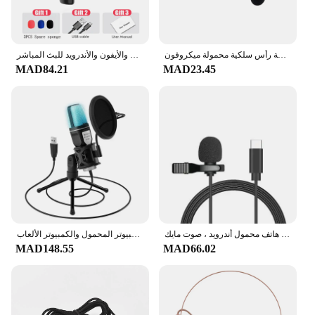
سماعة رأس سلكية محمولة ميكروفون Lavalier أداء محمول كتابة الغناء محاضرات تدريس مكبر صوت مكبر صوت مايك
ميكروفون لاسلكيّ قابل للنقل ، ميكروفون لتسجيل الصوت والفيديو ، ميكروفون صغير للهاتف والأيفون والأندرويد للبث المباشر
MAD84.21
MAD23.45
ميكروفون أفالير بطية صدر عروة ، ربطة عنق سلكية صغيرة ، مجموعة ميكروفون صغيرة ، ميكروفون لفون ، هاتف محمول أندرويد ، صوت مايك
مكثف ميكروفون احترافي للكمبيوتر المحمول والكمبيوتر الألعاب USB السلكية تدفق بودكاست ستوديو مايك كيت ألعاب أجزاء
MAD148.55
MAD66.02