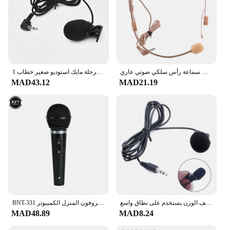
ميكروفون سماعة رأس سلكي صوتي عاري Microfone Microfono لمكبر الصوت الصوتي مايك مع صوت واضح ساطع
1 قطعة/3 قطعة 3.5 مللي متر صغير السلكية الخارجية ميكروفون المهنيين المرحلة مايك استوديو صغير خطاب Mic كليب على التلبيب ل مكبر الصوت
MAD43.12
MAD21.19
مشبك طية صدر السترة على ميكروفون مايك 3.5 ملم، ميكروفون خارجي خفيف الوزن يستخدم على نطاق واسع
BNT-331 جديد السلكية مايك هوائي لفائف ميكروفون المنزل الكمبيوتر K أغنية ستيريو السلكية ميكروفون يده اللعب الأداء
MAD48.89
MAD8.24