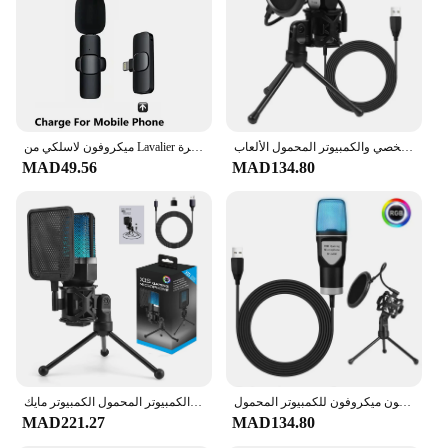
Parts and Accessories: Comes with essential
accessories for immediate use
Applicable People: Suitable for both professional
audio engineers and hobbyists
Features:
|Wholesale|Vendors|
مكثف ميكروفون احترافي للحاسوب الشخصي والكمبيوتر المحمول الألعاب USB السلكية تدفق بودكاست استوديو مايك عدة ألعاب إكسسوار
ميكروفون لاسلكي من Lavalier مزود بفتحة زر ، ميكروفون مزود بتقنية البلوتوث ، كمبيوتر صغير للهاتف المحمول ، ربطة عنق صغيرة ، USB صغير ، مايك ميكروفون
MAD49.56
MAD134.80
**Versatile and Reliable Audio Capture**
The مايك الميكروفونات is a versatile and reliable
microphone set designed to capture the highest
quality audio in a variety of settings. Whether
you're recording in a studio, conducting interviews,
or hosting a podcast, this microphone set is
engineered to deliver crystal-clear sound
reproduction. The robust metal construction ensures
durability, while the modern design blends
seamlessly into any professional environment.
**Ease of Use and Immediate Functionality**
كمبيوتر ألعاب احترافي مكثف ميكروفون ميكروفون للكمبيوتر المحمول USB سلكي بث مباشر بودكاست ستوديو مايك كيت ألعاب كاريوكي
ميكروفون الألعاب المهنية مكثف ميكروفون الكمبيوتر المحمول الكمبيوتر مايك RGB USB السلكية استوديو تدفق بودكاست ألعاب كاريوكي الكمبيوتر كيت
With the مايك الميكروفونات, users can expect a
MAD221.27
MAD134.80
straightforward setup and immediate functionality.