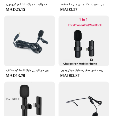
ميكروفون خارجي سلكي صغير للمحترفين ، ميكروفون مسرح ، خطاب استوديو ، مشبك ميكروفون على طية صدر السترة لمكبر الصوت ، 3.5 مللي متر ، 1 قطعة
ميكروفون USB متوافق للحد من الضوضاء ، ميكروفون لتسجيل الألعاب ، الكمبيوتر ، بودكاست والبث ، مايك ، KTV
MAD25.15
MAD3.57
ميكروفون لاسلكي لطية صدر السترة مزود بخاصية البلوتوث وميكروفون صغير للهاتف والكمبيوتر المحمول وصغير الحجم وربطة عنق صغيرة مايك ميكروفون USB
جاك ضوء المحمولة المهنية العالمي وصلة إلى الهاتف الذكي كليب على التلبيب ميكروفون حر اليدين مايك السلكية مكثف
MAD13.70
MAD92.87