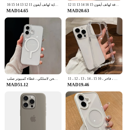
حافظة أصلية شفافة لهاتف آيفون 15 16 14 13 11 12 Pro Max Plus Magsafe حافظة عدسة شحن لاسلكية مغناطيسية غطاء غير لامع
حافظة هاتف شفافة رفيعة للغاية لهاتف آيفون 11 12 13 14 15 16 Pro X XR XS Max Mini 7 8 Plus SE غطاء خلفي شفاف من السيليكون
MAD14.65
MAD20.63
جراب هاتف شفاف مقاوم للصدمات لهاتف آيفون ، مصد سيليكون ، غطاء خلفي شفاف ، فاخر ، 16 15 ، 14 ، 13 ، 12 ، 11 Pro Max ، 7 ، 8 Plus ، XR ، X ، XS ، Max
جراب هاتف مغناطيسي شفاف رقيق للغاية ، شحن لاسلكي ، غطاء كمبيوتر صلب ، MagSafe لهاتف iPhone 16 15 14 Pro Max Plus 13 12
MAD51.12
MAD19.46