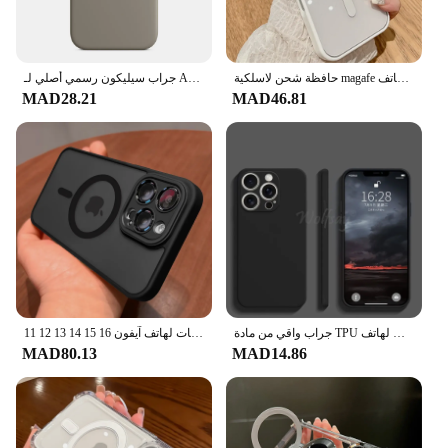
حافظة شحن لاسلكية magafe لهاتف iPhone ، غطاء أكريليك ، شفاف ، مغناطيسي ، موضة ، iPhone 16 ، 15 ، 14 Plus ، 13 ، 12 Mini ، 11 Pro Max ، XS ، XR
جراب سيليكون رسمي أصلي لـ Apple iPhone ، غطاء شعار كامل ، جراب لـ iPhone 16 و 14 و 13 و 12 و 15 Pro Max و 15 و 16 Plus و 13 و 11
MAD28.21
MAD46.81
جراب واقي من مادة TPU من السيليكون السائل ، غطاء مقاوم للصدمات لهاتف iPhone 16 Pro Max ، أصلي
حافظة مغناطيسية فاخرة غير لامعة شفافة مضادة للصدمات لهاتف آيفون 16 15 14 13 12 11 Pro Max لغطاء الشحن اللاسلكي Magsafe
MAD80.13
MAD14.86