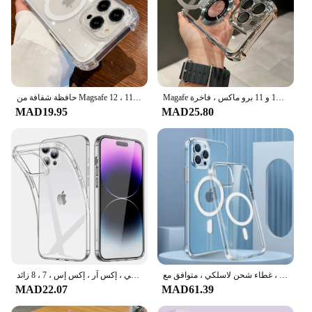
Magafe حافظة شفافة مع حامل غطاء حامل ، قوس مغناطيسي مطلي للصدمات لهواتف آيفون 15 و 16 و 14 و 13 و 12 و 11 برو ماكس ، فاخرة
حافظة شفافة من Magsafe لهاتف آيفون ، غطاء مصد ناعم مغناطيسي مقاوم للصدمات ، شحن لاسلكي فاخر ، 15 ، 16 ، 14 ، 13 ، 11 ، 12 Pro Max ، Plus
MAD19.95
MAD25.80
جراب مغناطيسي شفاف للآيفون ، جراب شفاف ، غطاء شحن لاسلكي ، متوافق مع Magsafe ، 16 ، 15 ، 14 ، 13 ، 11 ، 12 Pro Max ، Plus
جراب هاتف شفاف رفيع للغاية ، سيليكون لين من البولي يورثين الحراري ، غطاء خلفي شفاف ، آيفون 16 ، 15 ، 14 ، 13 ، 12 ، 11 برو ماكس ، ميني ، إكس آر ، إكس إس ، 7 ، 8 زائد
MAD22.07
MAD61.39