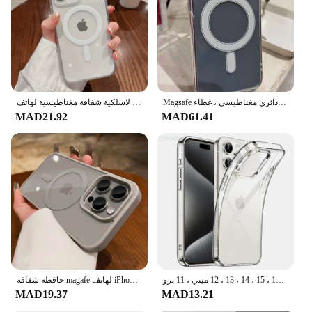
organizing your iPhone 16
Typical Adaptive Scenario: Perfect for daily use,
travel, or as a stylish gift
Shape or Size or Weight or Quantity: Designed to fit
the iPhone 16 snugly, with additional compartments
for essentials
Magsafe جراب هاتف دائري مغناطيسي ، غطاء Magsafe ، حافظات شفافة لهاتف iPhone 16 و 15 و 14 و 13 و 12 و 11 Pro Max و XS و XR و 7 و 8 Plus
حافظة شحن لاسلكية شفافة مغناطيسية لهاتف Magesafe لهاتف آيفون 11 12 13 14 15 16 Pro Max Plus Mini X 7 8 غطاء كمبيوتر مقاوم للصدمات
Features:
MAD21.92
MAD61.41
|Vendors|
**Unmatched Protection and Style**
Crafted from premium synthetic leather, the كفر
ايفون16 bag set offers a blend of durability and
sophistication. The sleek design complements the
iPhone 16's modern aesthetic, while the robust
material ensures your device is safeguarded against
scratches, bumps, and drops. The bag's compact size
makes it an ideal companion for daily use, fitting
seamlessly into your pocket or bag without adding
unnecessary bulk.
حافظة سيليكون رفيعة للغاية لهاتف أيفون ، غطاء خلفي شفاف ، لين من البولي يورثين الحراري ، أيفون 16 ، 15 ، 14 ، 13 ، 12 ميني ، 11 برو ، XS ماكس ، XR ، X ، 7 ، 8 ، 6 S Plus ، SE ، من
حافظة شفافة magafe لهاتف iPhone ، حافظات شحن لاسلكية مغناطيسية ، غطاء فاخر لهاتف iPhone 16 و 15 و 14 و 13 و 12 و 11 Pro و XS و XR Max و Mini و Plus
MAD19.37
MAD13.21
**Versatile and Functional Accessories**