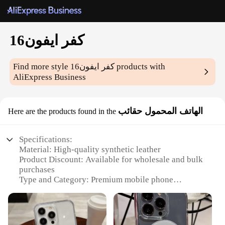
كفر ايفون16
Find more style
كفر ايفون16
products with
AliExpress Business
الهاتف المحمول حقائب
Here are the products found in the
Specifications:
Material: High-quality synthetic leather
Product Discount: Available for wholesale and bulk
purchases
Type and Category: Premium mobile phone
accessory set
Design and Style: Sleek and modern, with a touch of
elegance
Usage and Purpose: Ideal for protecting and