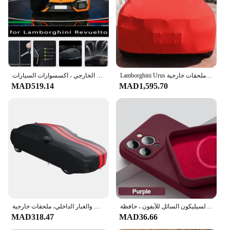
Shape or Size or Weight or Quantity: Available in
sets for a complete car makeover
Performance and Property: Durable and easy to
clean, ensuring longevity and hygiene
Features:
|كفرات لمبرجيني|Wholesale|
Lamborghini Urus أغطية سيارة ، قماش مطاطي ، ملابس سيارة خاصة ، غطاء سيارة ، حماية من أشعة الشمس من الغبار الداخلي ، ملحقات خارجية
في الهواء الطلق يغطي سيارة كاملة لامبورغيني عكس ، غطاء الثلوج ، مقاوم للماء ، الغبار ، ظلة ، الخارجي ، اكسسوارات السيارات
MAD519.14
MAD1,595.70
**Elegant Craftsmanship and Durability**
Crafted from premium synthetic leather, these car
seat covers from Kfarat Lambarjini are not only
stylish but also designed to withstand the rigors of
daily use. The covers are resistant to wear and tear,
making them an ideal choice for those who value
durability and longevity. Their sleek, modern design
with a classic touch is sure to complement any
vehicle's interior, adding a touch of elegance and
sophistication to your driving experience.
**Tailored Fit and Ease of Installation**
حافظة مغناطيسية من السيليكون السائل للآيفون ، حافظة Magsafe ، غطاء شحن لاسلكي ، ملحقات فاخرة ، 11 ، 13 ، 12 ، 14 ، 15 Pro Max Plus
أغطية سيارات عالمية لبورشه، قماش مطاطي، ملابس خاصة للسيارة، غطاء تلقائي، حماية من أشعة الشمس والغبار الداخلي، ملحقات خارجية
Each set of Kfarat Lambarjini car seat covers is
MAD318.47
MAD36.66
tailored to fit a wide range of vehicle models,