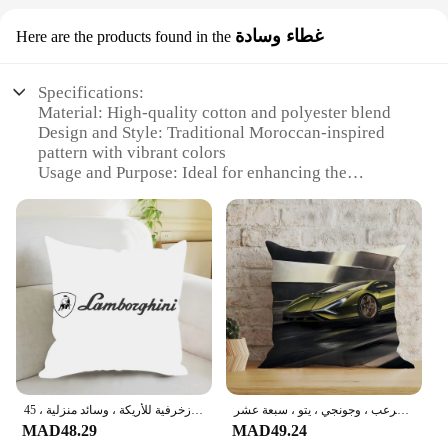
غطاء وسادة
Here are the products found in the
Specifications:
Material: High-quality cotton and polyester blend
Design and Style: Traditional Moroccan-inspired
pattern with vibrant colors
Usage and Purpose: Ideal for enhancing the
aesthetics of any living space
Shape or Size: Available in various sizes to fit
different furniture types
Performance and Property: Durable and easy to
maintain
Parts and Accessories: Comes as a set with multiple
pieces for a complete look
Features:
**Elegant Craftsmanship and Versatility**
The كفرات لمبرجيني غطاء وسادة set is a testament
أكياس وسادات لامبورغيني الشمال الزخرفية ، وسائد زخرفية ، وأمواج ، وكوردا ، ورعب ، ومرعب ، وجونجي ، يتو ، سبعة عشر
غطاء وسادة بشعار لامبورجيني ، وسائد زخرفية للأريكة ، وسائد منزلية ، 45x45 ، 40x40 ، نوم
to the timeless beauty of Moroccan culture. These
MAD48.29
MAD49.24
covers and cushions are not just pieces of furniture;