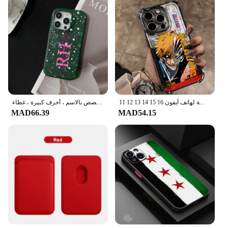
حافظة لهاتف آيفون 16 15 14 13 12 11 Pro Max X XR XSMax 7 8 6 Plus غطاء خلفي مضاد للسقوط
جراب جلد مخصص بالاسم ، أحرف كبيرة ، غطاء Kafr لـ iPhone 16 ، 14 ، 13 ، 12 ، 11 Pro Max ، 15 Pro Max
MAD66.39
MAD54.15