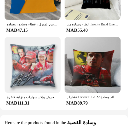
غطاء وسادة من Twenty Band One Pilots، أغطية وسائد ناعمة لديكور أريكة المزرعة، ديكورات المنزل والحامي
وسادات مزخرفة لتزيين المنزل ، غطاء وسادة ، وسادة ، M-mcLaren-n ، F1 ، وسائد زخرفية
MAD47.15
MAD55.40
تشارلز Leclerc F1 2022 رمي وسادة غطاء الوسادة أغطية الوسائد الفاخرة لغرفة المعيشة يغطي للوسائد وسادة
وسادة رمي مايكل شوماخر لتزيين الخريف وإكسسوارات منزلية فاخرة
MAD111.31
MAD89.79
وسادة القضية
Here are the products found in the