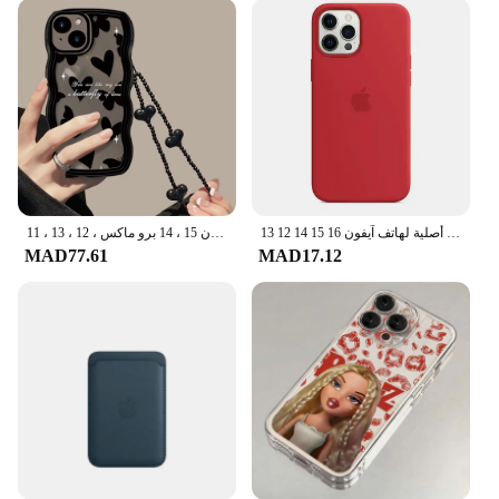
حافظات سيليكون رسمية أصلية لهاتف آيفون 16 15 14 12 13 Pro Max حافظة لهاتف أبل آيفون 13 14 13 11 Pro 15 16 Plus غطاء كامل
حافظة لهاتف آيفون ، فراشة سوداء ، قلب الحب ، سلسلة تعليق ، غطاء شفاف لهاتف آيفون 15 ، 14 برو ماكس ، 12 ، 13 ، 11 ، X ، XS ، XR ، 7 ، 8 Plus ، لطيف
MAD77.61
MAD17.12