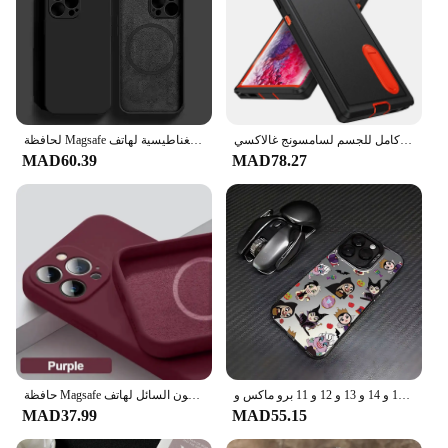
غطاء مسند قوي مقاوم للصدمات ، غطاء كامل للجسم لسامسونج غالاكسي S24 الترا S23 S22 A54 A15 A14 ، 3 في 1
لحافظة Magsafe المغناطيسية لهاتف For Apple iPhone 16 15 14 13 12 11 Pro Max Mini X XR XS 8 Plus غطاء شحن لاسلكي من السيليكون السائل
MAD60.39
MAD78.27
جراب هاتف الأميرة لهاتف آيفون ، غطاء خلفي غير لامع للحلوى لهواتف آيفون 16 و 15 و 14 و 13 و 12 و 11 برو ماكس و X و XR و XS و Max و 8 و 7 Plus مرحبا كيتي كوينز ، ديسنيس ، أميرة ، لطيف
حافظة Magsafe من السيليكون السائل لهاتف iPhone ، حافظة مغناطيسية ، غطاء شحن لاسلكي ، ملحقات فاخرة ، 15 ، 14 ، 13 ، 12 ، 11 Pro Max Plus
MAD37.99
MAD55.15