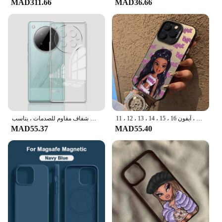
MAD311.66
MAD36.66
sleek, modern look of these tires not only enhances
the aesthetics of your vehicle but also contributes to
its overall performance. With a focus on resilience,
these tires are built to last, making them a reliable
choice for both personal and professional use.
**Tailored for Your Vehicle**
Understanding the importance of a perfect fit, these
tires are available in customizable sets to cater to
various vehicle types and sizes. Whether you're
looking to upgrade your SUV, truck, or any other
off-road vehicle, our كفرات لمبرجيني tires are
جراب وردي غير لامع مع دمى براتز للآيفون ، جراب هاتف لطيف ، غطاء خلفي غير لامع للحلوى ، آيفون 16 ، 15 ، 14 ، 13 ، 12 ، 11 Pro Max ، X ، XR ، XS Max ، 8 ، 7 زائد
جراب هاتف من السيليكون الناعم الشفاف ، غطاء خلفي شفاف مقاوم للصدمات ، يناسب Infinix Zero 40 ، 5G ، 4G ، X6861
designed to offer a tailored fit for optimal
MAD55.37
MAD55.40
performance. The customizable nature of our sets
allows you to select the right tires for your specific
needs, ensuring that your vehicle is equipped for
any off-road challenge.
**Versatility and Reliability for Vendors and
Suppliers**
As a wholesale vendor or supplier, our كفرات
لمبرجيني tires are not just a product but a solution