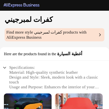
كفرات لمبرجيني
Find more style
كفرات لمبرجيني
products with
AliExpress Business
أغطية السيارة
Here are the products found in the
Specifications:
Material: High-quality synthetic leather
Design and Style: Sleek, modern look with a classic
touch
Usage and Purpose: Enhances the interior of your
vehicle with style and comfort
Typical Adaptive Scenario: Perfect for car
enthusiasts and drivers who value aesthetics and
functionality