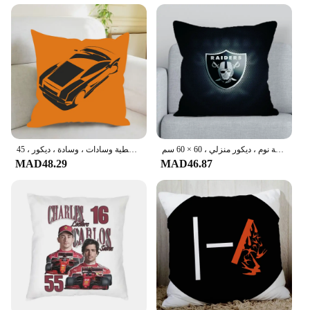
they are a statement of elegance and sophistication.
Each set is meticulously crafted with a harmonious
blend of cotton and polyester, ensuring both
durability and a soft, luxurious feel. The traditional
geometric patterns and vibrant colors make these
covers a perfect addition to any home, adding a
touch of exotic charm to your living space.
**Designed for Comfort and Style**
The كفرات لمبرجيني covers are not only visually
appealing but also designed for comfort. Whether
أغطية وسادات لامبورغيني مزخرفة ، غطاء وسادة لوسائد أريكة ، وسائد سرير مزدوجة الحجم ، غرفة نوم ، ديكور منزلي ، 60 × 60 سم
كيس وسادة للنوم بشعار لامبورجيني للمنزل ، أغطية وسادات ، وسادة ، ديكور ، 45x45 ، 50x50 ، 40x40
you're looking to enhance the look of your sofa,
MAD48.29
MAD46.87
chair, or ottoman, these sets are versatile enough to
fit a variety of furniture types. The cushions are
filled with soft, plush materials that provide a cozy
and inviting seating experience. The high-quality
fabric is easy to maintain, ensuring that your
furniture remains stylish and comfortable for years
to come.
**Ideal for Home Decor and Gifting**
These sets are not just for personal use; they make
for an excellent gift for friends, family, or as a