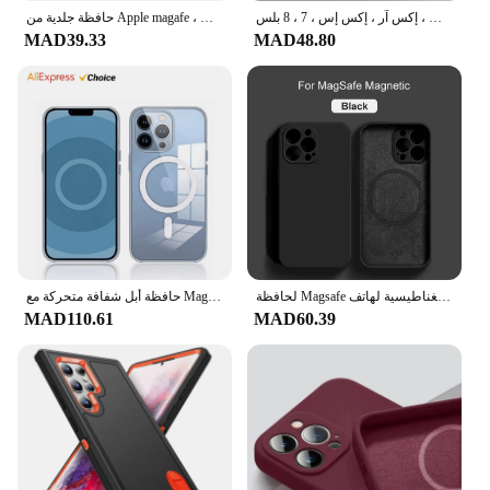
جراب هاتف جميل براتز دمية ، غطاء شفاف ، آيفون 16 ، 15 ، 14 ، 13 ، 12 ، 11 ، ميني ، برو ، ماكس ، إكس آر ، إكس إس ، 7 ، 8 بلس ، SE20 ، أزياء
حافظة جلدية من Apple magafe ، غطاء حقيبة هاتف ، حامل بطاقة ، أصلي ، ملحقات ، iPhone 15 ، 14 ، 13 ، 12 Pro Max ، Plus
MAD39.33
MAD48.80
لحافظة Magsafe المغناطيسية لهاتف For Apple iPhone 16 15 14 13 12 11 Pro Max Mini X XR XS 8 Plus غطاء شحن لاسلكي من السيليكون السائل
حافظة أبل شفافة متحركة مع Magsafe لهاتف آيفون 15 12 13 14 برو ماكس تدعم الشحن اللاسلكي غطاء شفاف لهاتف آيفون 14
MAD110.61
MAD60.39