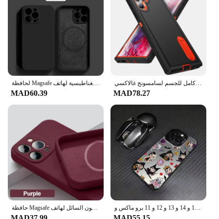
غطاء مسند قوي مقاوم للصدمات ، غطاء كامل للجسم لسامسونج غالاكسي S24 الترا S23 S22 A54 A15 A14 ، 3 في 1
لحافظة Magsafe المغناطيسية لهاتف For Apple iPhone 16 15 14 13 12 11 Pro Max Mini X XR XS 8 Plus غطاء شحن لاسلكي من السيليكون السائل
MAD60.39
MAD78.27
جراب هاتف الأميرة لهاتف آيفون ، غطاء خلفي غير لامع للحلوى لهواتف آيفون 16 و 15 و 14 و 13 و 12 و 11 برو ماكس و X و XR و XS و Max و 8 و 7 Plus مرحبا كيتي كوينز ، ديسنيس ، أميرة ، لطيف
حافظة Magsafe من السيليكون السائل لهاتف iPhone ، حافظة مغناطيسية ، غطاء شحن لاسلكي ، ملحقات فاخرة ، 15 ، 14 ، 13 ، 12 ، 11 Pro Max Plus
MAD37.99
MAD55.15