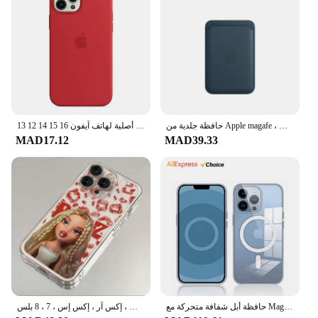
حافظة جلدية من Apple magafe ، غطاء حقيبة هاتف ، حامل بطاقة ، أصلي ، ملحقات ، iPhone 15 ، 14 ، 13 ، 12 Pro Max ، Plus
حافظات سيليكون رسمية أصلية لهاتف آيفون 16 15 14 12 13 Pro Max حافظة لهاتف أبل آيفون 13 14 13 11 Pro 15 16 Plus غطاء كامل
MAD17.12
MAD39.33
حافظة أبل شفافة متحركة مع Magsafe لهاتف آيفون 15 12 13 14 برو ماكس تدعم الشحن اللاسلكي غطاء شفاف لهاتف آيفون 14
جراب هاتف جميل براتز دمية ، غطاء شفاف ، آيفون 16 ، 15 ، 14 ، 13 ، 12 ، 11 ، ميني ، برو ، ماكس ، إكس آر ، إكس إس ، 7 ، 8 بلس ، SE20 ، أزياء