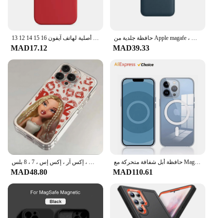
حافظة جلدية من Apple magafe ، غطاء حقيبة هاتف ، حامل بطاقة ، أصلي ، ملحقات ، iPhone 15 ، 14 ، 13 ، 12 Pro Max ، Plus
حافظات سيليكون رسمية أصلية لهاتف آيفون 16 15 14 12 13 Pro Max حافظة لهاتف أبل آيفون 13 14 13 11 Pro 15 16 Plus غطاء كامل
MAD17.12
MAD39.33
حافظة أبل شفافة متحركة مع Magsafe لهاتف آيفون 15 12 13 14 برو ماكس تدعم الشحن اللاسلكي غطاء شفاف لهاتف آيفون 14
جراب هاتف جميل براتز دمية ، غطاء شفاف ، آيفون 16 ، 15 ، 14 ، 13 ، 12 ، 11 ، ميني ، برو ، ماكس ، إكس آر ، إكس إس ، 7 ، 8 بلس ، SE20 ، أزياء
MAD48.80
MAD110.61