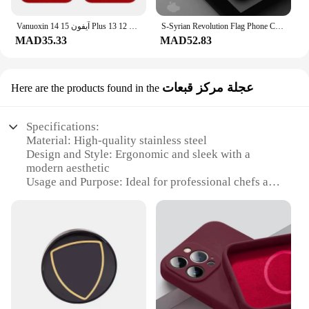
Vanuoxin آيفون 15 14 Plus 13 12 Pro Max Mini Serise محفظة حمل بطاقات جلدية مغناطيسية لملحقات غطاء Apple Magsafe
S-Syrian Revolution Flag Phone Case For iPhone 16 15 14 13 12 11 Mini Pro Max X XR XSMax 7 8 6 6s Plus Matte Clear Back Cover
MAD35.33
MAD52.83
عجلة مركز قبعات
Here are the products found in the
Specifications:
Material: High-quality stainless steel
Design and Style: Ergonomic and sleek with a
modern aesthetic
Usage and Purpose: Ideal for professional chefs and
culinary enthusiasts
Performance and Property: Precision-engineered for
optimal balance and control
Shape or Size or Weight or Quantity: Compact and
lightweight, easy to handle
Parts and Accessories: Comes with a set of 2 whisk
attachments
Features: