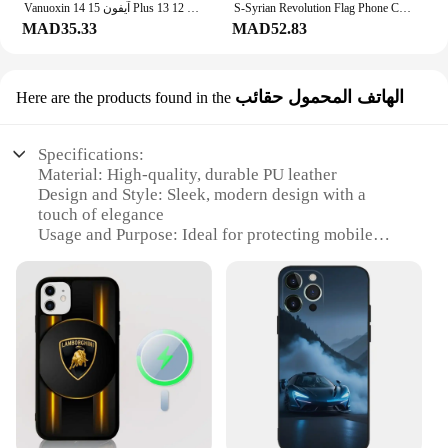
Vanuoxin آيفون 15 14 Plus 13 12 Pro Max Mini Serise محفظة حمل بطاقات جلدية مغناطيسية لملحقات غطاء Apple Magsafe
S-Syrian Revolution Flag Phone Case For iPhone 16 15 14 13 12 11 Mini Pro Max X XR XSMax 7 8 6 6s Plus Matte Clear Back Cover
MAD35.33
MAD52.83
الهاتف المحمول حقائب
Here are the products found in the
Specifications:
Material: High-quality, durable PU leather
Design and Style: Sleek, modern design with a
touch of elegance
Usage and Purpose: Ideal for protecting mobile
phones and accessories
Type and Category: Phone case and accessory set
Performance and Property: Offers protection against
scratches and minor impacts
Parts and Accessories: Includes a wholesale set of
phone cases and accessories
Features:
**Unmatched Protection and Style**