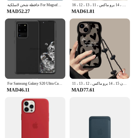
جميل دمية براتز حالة الهاتف لفون ، غطاء صلب للصدمات ، حقيبة واضحة ، فتاة الموضة ، 15 ، 14 برو ماكس ، 11 ، 13 ، 12 ، 16 ، X ، SE20 ، XR ، 7 ، 8 زائد
حافظة شحن لاسلكية For Magsafe فاخرة لهاتف For Apple iPhone 16 15 11 14 13 12 Pro Max Plus غطاء واقٍ من السيليكون السائل للصدمات
MAD52.27
MAD61.81
For Samsung Galaxy S20 Ultra Case Ultra Thin Matte Phone Case For Samsung Galaxy S20 Plus Cover Samsung S20 FE 5G Phone Funda
حافظة لهاتف آيفون ، فراشة سوداء ، قلب الحب ، سلسلة تعليق ، غطاء شفاف لهاتف آيفون 15 ، 14 برو ماكس ، 12 ، 13 ، 11 ، X ، XS ، XR ، 7 ، 8 Plus ، لطيف
MAD46.11
MAD77.61