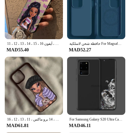
حافظة شحن لاسلكية For Magsafe فاخرة لهاتف For Apple iPhone 16 15 11 14 13 12 Pro Max Plus غطاء واقٍ من السيليكون السائل للصدمات
جراب وردي غير لامع مع دمى براتز للآيفون ، جراب هاتف لطيف ، غطاء خلفي غير لامع للحلوى ، آيفون 16 ، 15 ، 14 ، 13 ، 12 ، 11 Pro Max ، X ، XR ، XS Max ، 8 ، 7 زائد
MAD55.40
MAD52.27
جميل دمية براتز حالة الهاتف لفون ، غطاء صلب للصدمات ، حقيبة واضحة ، فتاة الموضة ، 15 ، 14 برو ماكس ، 11 ، 13 ، 12 ، 16 ، X ، SE20 ، XR ، 7 ، 8 زائد
For Samsung Galaxy S20 Ultra Case Ultra Thin Matte Phone Case For Samsung Galaxy S20 Plus Cover Samsung S20 FE 5G Phone Funda
MAD61.81
MAD46.11