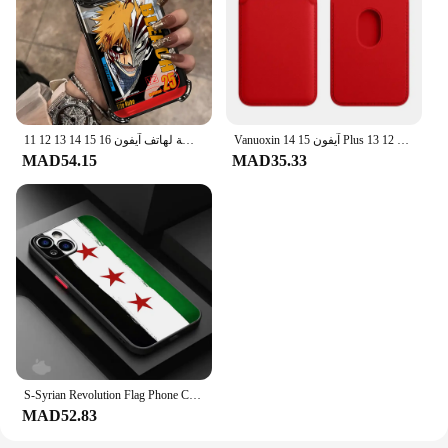
Vanuoxin آيفون 15 14 Plus 13 12 Pro Max Mini Serise محفظة حمل بطاقات جلدية مغناطيسية لملحقات غطاء Apple Magsafe
حافظة لهاتف آيفون 16 15 14 13 12 11 Pro Max X XR XSMax 7 8 6 Plus غطاء خلفي مضاد للسقوط
MAD54.15
MAD35.33
S-Syrian Revolution Flag Phone Case For iPhone 16 15 14 13 12 11 Mini Pro Max X XR XSMax 7 8 6 6s Plus Matte Clear Back Cover
MAD52.83