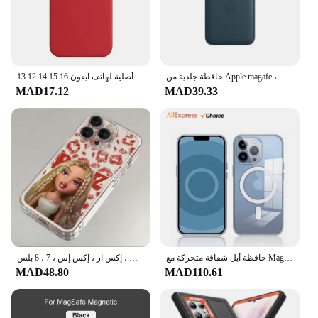
حافظة جلدية من Apple magafe ، غطاء حقيبة هاتف ، حامل بطاقة ، أصلي ، ملحقات ، iPhone 15 ، 14 ، 13 ، 12 Pro Max ، Plus
حافظات سيليكون رسمية أصلية لهاتف آيفون 16 15 14 12 13 Pro Max حافظة لهاتف أبل آيفون 13 14 13 11 Pro 15 16 Plus غطاء كامل
MAD17.12
MAD39.33
حافظة أبل شفافة متحركة مع Magsafe لهاتف آيفون 15 12 13 14 برو ماكس تدعم الشحن اللاسلكي غطاء شفاف لهاتف آيفون 14
جراب هاتف جميل براتز دمية ، غطاء شفاف ، آيفون 16 ، 15 ، 14 ، 13 ، 12 ، 11 ، ميني ، برو ، ماكس ، إكس آر ، إكس إس ، 7 ، 8 بلس ، SE20 ، أزياء
MAD48.80
MAD110.61