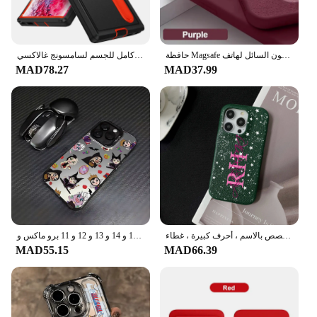
حافظة Magsafe من السيليكون السائل لهاتف iPhone ، حافظة مغناطيسية ، غطاء شحن لاسلكي ، ملحقات فاخرة ، 15 ، 14 ، 13 ، 12 ، 11 Pro Max Plus
غطاء مسند قوي مقاوم للصدمات ، غطاء كامل للجسم لسامسونج غالاكسي S24 الترا S23 S22 A54 A15 A14 ، 3 في 1
MAD78.27
MAD37.99
جراب جلد مخصص بالاسم ، أحرف كبيرة ، غطاء Kafr لـ iPhone 16 ، 14 ، 13 ، 12 ، 11 Pro Max ، 15 Pro Max
جراب هاتف الأميرة لهاتف آيفون ، غطاء خلفي غير لامع للحلوى لهواتف آيفون 16 و 15 و 14 و 13 و 12 و 11 برو ماكس و X و XR و XS و Max و 8 و 7 Plus مرحبا كيتي كوينز ، ديسنيس ، أميرة ، لطيف
MAD55.15
MAD66.39