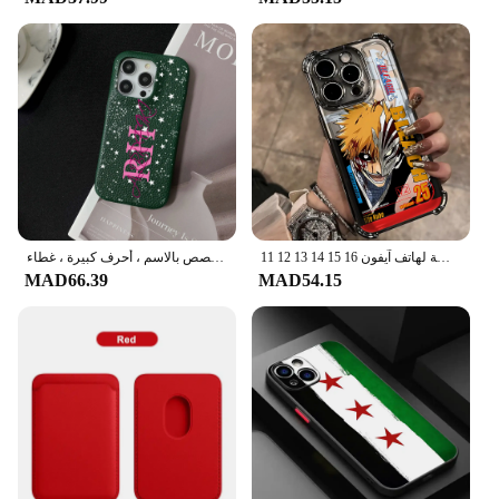
حافظة لهاتف آيفون 16 15 14 13 12 11 Pro Max X XR XSMax 7 8 6 Plus غطاء خلفي مضاد للسقوط
جراب جلد مخصص بالاسم ، أحرف كبيرة ، غطاء Kafr لـ iPhone 16 ، 14 ، 13 ، 12 ، 11 Pro Max ، 15 Pro Max
MAD66.39
MAD54.15