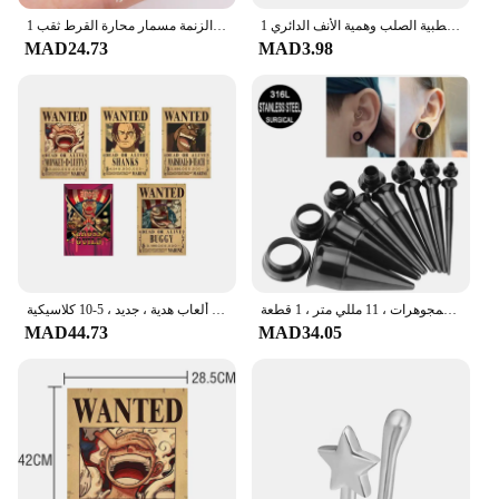
1 قطعة الطبية الصلب وهمية الأنف الدائري Labret الشفاه الدائري C كليب ثقب الشفاه اللولب الزنمة فو الأنف خواتم هوب 0.8x8mm
1 قطعة الجراحية الصلب والنحاس تشيكوسلوفاكيا تاج طويل بار الأذن اللولب ثقب الزنمة مسمار محارة القرط ثقب
MAD24.73
MAD3.98
الجراحية الفولاذ المقاوم للصدأ الأذن نقالة عدة ، ثقب الأقراط ، مقاييس المتوسع ، اللحم نفق هيئة المجوهرات ، 11 مللي متر ، 1 قطعة
باونتي قطعة واحدة شخصية أنيمي ، لوفي ، مطلوب ، ملصقات غرف الأطفال ، ديكورات جدارية ، لوحات ألعاب هدية ، جديد ، 5-10 كلاسيكية
MAD44.73
MAD34.05