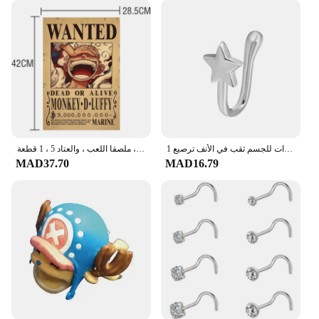
1 قطعة النحاس الأنف حلقة مشبك الأنف القلب ستار تاج مشبك الأنف الأذن الكفة كليب القرط وهمية مجوهرات للجسم ثقب في الأنف ترصيع
لوفي الشمس الله نيكا باونتي أراد الملصقات للأطفال ، شخصيات أنيمي ، خمر غرفة المعيشة الجدار الديكور ، ملصقا اللعب ، والعتاد 5 ، 1 قطعة
MAD37.70
MAD16.79