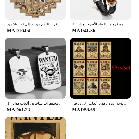
سوار قرصان لوفي قطعة واحدة ، ألعاب شخصيات كرتونية يابانية ، أساور روك مضفرة من الجلد الأسود ، هدايا ، 1:
ملصقات كرتون مطلوبة من قطعة واحدة ملصقات أنيمي ، ملصق رائع ، لوح تزلج ، ثلاجة ، جيتار ، لاب توب ، دراجة نارية ، سفر ، 10 من من 50 إلى 50 ، 56 من
MAD16.04
MAD41.86
ملصقات أنيمي كلاسيكية من قطعة واحدة ، مجموعة لوفي مطلوبة ، ديكور جدران الغرفة ، لوحة زورو ، هدايا ألعاب ، 10 روض
قلادة أنيمي مطلوبة للرجال والنساء ، كرتونات معدنية ، لوفي ، شخصيات زورو ، سلسلة عنق ، مجوهرات ساحرة ، ألعاب هدايا ، 1!!!
MAD61.23
MAD58.65