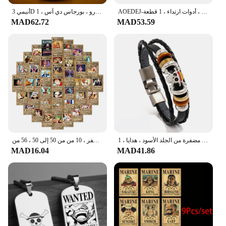
AOEDEJ-أداة عرض ثقب السيليكون المرنة الناعمة ، نماذج جسم الإنسان ، لون اللحم ، الأنف ، الأذن ، الفم ، اللسان ، أدوات ارتداء ، 1 قطعة
أنيمي 3D وهم إضاءة ليلية ليد ، مصباح طاولة مكتب ، نموذج ألعاب شخصيات كرتونية ، لوفي ، زورو ، بورجاس دي آس ، 1
MAD62.72
MAD53.59
سوار قرصان لوفي قطعة واحدة ، ألعاب شخصيات كرتونية يابانية ، أساور روك مضفرة من الجلد الأسود ، هدايا ، 1:
ملصقات كرتون مطلوبة من قطعة واحدة ملصقات أنيمي ، ملصق رائع ، لوح تزلج ، ثلاجة ، جيتار ، لاب توب ، دراجة نارية ، سفر ، 10 من من 50 إلى 50 ، 56 من
MAD16.04
MAD41.86