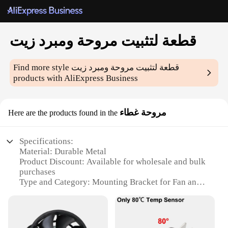
قطعة لتثبيت مروحة ومبرد زيت
قطعة لتثبيت مروحة ومبرد زيت
Find more style
products with AliExpress Business
مروحة غطاء
Here are the products found in the
Specifications:
Material: Durable Metal
Product Discount: Available for wholesale and bulk
purchases
Type and Category: Mounting Bracket for Fan and
Oil Cooler
Design and Style: Sleek, modern design
Usage and Purpose: Securely attaches fan and oil
cooler to your vehicle