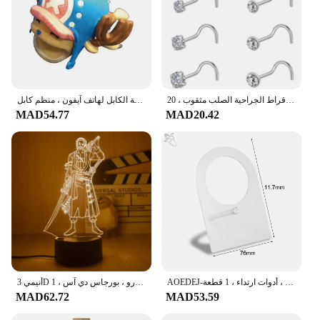
الأقراط الجراحية الصلب مثقوب ، 20g الكريستال ، خاتم الأنف ، والمجوهرات ، 8 قطع مجموعة
واقي لدغة الكابل لهاتف آيفون ، منظم كابل USB ، لوفي زورو ويندر ، ألعاب كاواي ، هدية للأطفال ، 1 والي
MAD54.77
MAD20.42
AOEDEJ-أداة عرض ثقب السيليكون المرنة الناعمة ، نماذج جسم الإنسان ، لون اللحم ، الأنف ، الأذن ، الفم ، اللسان ، أدوات ارتداء ، 1 قطعة
أنيمي 3D وهم إضاءة ليلية ليد ، مصباح طاولة مكتب ، نموذج ألعاب شخصيات كرتونية ، لوفي ، زورو ، بورجاس دي آس ، 1
MAD62.72
MAD53.59