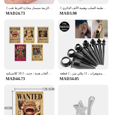
1 قطعة الطبية الصلب وهمية الأنف الدائري Labret الشفاه الدائري C كليب ثقب الشفاه اللولب الزنمة فو الأنف خواتم هوب 0.8x8mm
1 قطعة الجراحية الصلب والنحاس تشيكوسلوفاكيا تاج طويل بار الأذن اللولب ثقب الزنمة مسمار محارة القرط ثقب
MAD24.73
MAD3.98
الجراحية الفولاذ المقاوم للصدأ الأذن نقالة عدة ، ثقب الأقراط ، مقاييس المتوسع ، اللحم نفق هيئة المجوهرات ، 11 مللي متر ، 1 قطعة
باونتي قطعة واحدة شخصية أنيمي ، لوفي ، مطلوب ، ملصقات غرف الأطفال ، ديكورات جدارية ، لوحات ألعاب هدية ، جديد ، 5-10 كلاسيكية
MAD44.73
MAD34.05