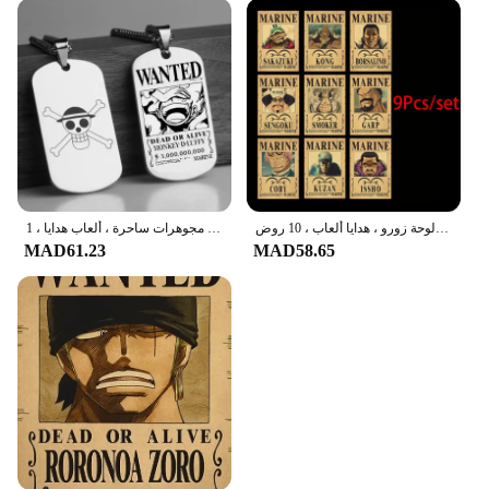
ملصقات أنيمي كلاسيكية من قطعة واحدة ، مجموعة لوفي مطلوبة ، ديكور جدران الغرفة ، لوحة زورو ، هدايا ألعاب ، 10 روض
قلادة أنيمي مطلوبة للرجال والنساء ، كرتونات معدنية ، لوفي ، شخصيات زورو ، سلسلة عنق ، مجوهرات ساحرة ، ألعاب هدايا ، 1!!!
MAD61.23
MAD58.65