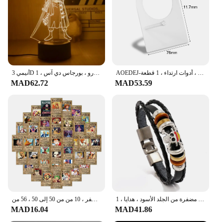
AOEDEJ-أداة عرض ثقب السيليكون المرنة الناعمة ، نماذج جسم الإنسان ، لون اللحم ، الأنف ، الأذن ، الفم ، اللسان ، أدوات ارتداء ، 1 قطعة
أنيمي 3D وهم إضاءة ليلية ليد ، مصباح طاولة مكتب ، نموذج ألعاب شخصيات كرتونية ، لوفي ، زورو ، بورجاس دي آس ، 1
MAD62.72
MAD53.59
سوار قرصان لوفي قطعة واحدة ، ألعاب شخصيات كرتونية يابانية ، أساور روك مضفرة من الجلد الأسود ، هدايا ، 1:
ملصقات كرتون مطلوبة من قطعة واحدة ملصقات أنيمي ، ملصق رائع ، لوح تزلج ، ثلاجة ، جيتار ، لاب توب ، دراجة نارية ، سفر ، 10 من من 50 إلى 50 ، 56 من
MAD16.04
MAD41.86