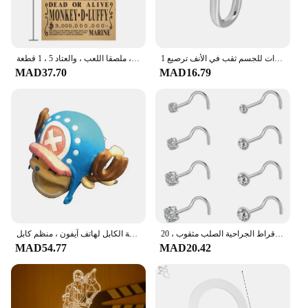
1 قطعة النحاس الأنف حلقة مشبك الأنف القلب ستار تاج مشبك الأنف الأذن الكفة كليب القرط وهمية مجوهرات للجسم ثقب في الأنف ترصيع
لوفي الشمس الله نيكا باونتي أراد الملصقات للأطفال ، شخصيات أنيمي ، خمر غرفة المعيشة الجدار الديكور ، ملصقا اللعب ، والعتاد 5 ، 1 قطعة
MAD37.70
MAD16.79
الأقراط الجراحية الصلب مثقوب ، 20g الكريستال ، خاتم الأنف ، والمجوهرات ، 8 قطع مجموعة
واقي لدغة الكابل لهاتف آيفون ، منظم كابل USB ، لوفي زورو ويندر ، ألعاب كاواي ، هدية للأطفال ، 1 والي
MAD54.77
MAD20.42