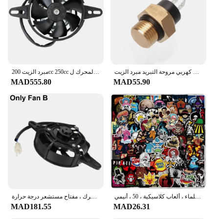
Performance and Property: High-strength,
corrosion-resistant
Parts and Accessories: Includes all necessary
hardware for installation
Features:
|Vendors|
دراجة نارية مشعاع كهربي مروحة التبريد مبرد الزيت M16 درجة حرارة الماء ترموستات التبديل مستشعر الحرارة ل 125 150 200 250 300
مبرد الزيت 200cc 250cc مشعاع المحرك ل ATV رباعية الذهاب كارت عربات التي تجرها الدواب موتوكروس قطع غيار الدراجات النارية مروحة تبريد الدراجة النارية
MAD555.80
MAD55.90
**Enhanced Vehicle Performance and Durability**
The قطعة لتثبيت مروحة ومبرد زيت is a vital
component for maintaining optimal performance
and longevity of your vehicle's cooling system. This
robust mounting bracket is crafted from high-grade
metal, ensuring it can withstand the rigors of daily
use and extreme weather conditions. Its sleek,
modern design not only enhances the aesthetics of
your vehicle but also provides a secure and stable
platform for your fan and oil cooler.
**Effortless Installation and Versatility**
ملصقات للأطفال قطعة واحدة ، شارات لطيفة ، لوح تزلج ، ثلاجة ، سيارة ، لاب توب ، هاتف ، ملصق مقاوم للماء ، ألعاب كلاسيكية ، 50 ، أنيمي
مبرد زيت مروحة تبريد دراجة نارية ، مشعاع كهربائي للمحرك ، مفتاح مستشعر درجة حرارة M16 ، دراجة رباعية موتوكروس ، 12 فولت ، 150cc-250cc
Designed for ease of use, this mounting bracket
MAD181.55
MAD26.31
comes with all the necessary hardware, making