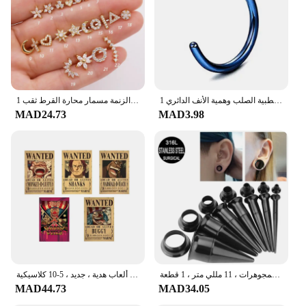
vendors, and suppliers.
1 قطعة الطبية الصلب وهمية الأنف الدائري Labret الشفاه الدائري C كليب ثقب الشفاه اللولب الزنمة فو الأنف خواتم هوب 0.8x8mm
1 قطعة الجراحية الصلب والنحاس تشيكوسلوفاكيا تاج طويل بار الأذن اللولب ثقب الزنمة مسمار محارة القرط ثقب
MAD24.73
MAD3.98
الجراحية الفولاذ المقاوم للصدأ الأذن نقالة عدة ، ثقب الأقراط ، مقاييس المتوسع ، اللحم نفق هيئة المجوهرات ، 11 مللي متر ، 1 قطعة
باونتي قطعة واحدة شخصية أنيمي ، لوفي ، مطلوب ، ملصقات غرف الأطفال ، ديكورات جدارية ، لوحات ألعاب هدية ، جديد ، 5-10 كلاسيكية
MAD44.73
MAD34.05