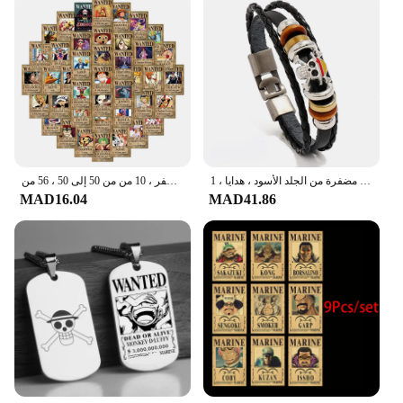
سوار قرصان لوفي قطعة واحدة ، ألعاب شخصيات كرتونية يابانية ، أساور روك مضفرة من الجلد الأسود ، هدايا ، 1:
ملصقات كرتون مطلوبة من قطعة واحدة ملصقات أنيمي ، ملصق رائع ، لوح تزلج ، ثلاجة ، جيتار ، لاب توب ، دراجة نارية ، سفر ، 10 من من 50 إلى 50 ، 56 من
MAD16.04
MAD41.86