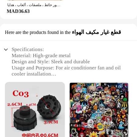
ملصقات مطلوبة من قطعة واحدة ، أنيمي لوفي ، جير 5 ، نيكا ، الآس ، شخصيات أطفال ، خمر ، غرفة معيشة ، ديكور حائط ، ملصقات ، ألعاب ، هدايا
MAD36.63
قطع غيار مكيف الهواء
Here are the products found in the
Specifications:
Material: High-grade metal
Design and Style: Sleek and durable
Usage and Purpose: For air conditioner fan and oil
cooler installation
Performance and Property: Ensures secure and
stable mounting
Parts and Accessories: Includes all necessary
components for easy assembly
Applicable People: Suitable for both professional
technicians and DIY enthusiasts
Features:
**Reliable and Versatile Mounting Solution**