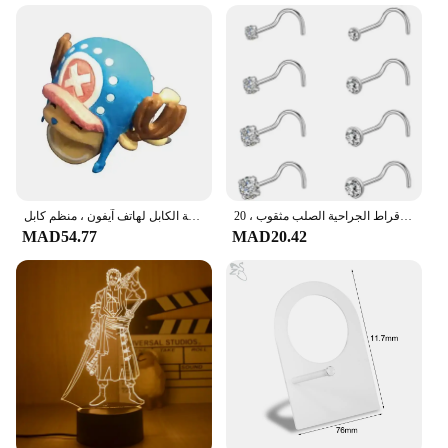
الأقراط الجراحية الصلب مثقوب ، 20g الكريستال ، خاتم الأنف ، والمجوهرات ، 8 قطع مجموعة
واقي لدغة الكابل لهاتف آيفون ، منظم كابل USB ، لوفي زورو ويندر ، ألعاب كاواي ، هدية للأطفال ، 1 والي
MAD54.77
MAD20.42