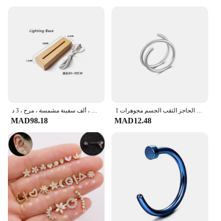
this set, you are not only investing in a reliable
solution but also in cost-effectiveness. The
wholesale availability and competitive pricing make
it an attractive option for vendors and suppliers
looking to stock up on high-quality replacement
parts.
1 قطعة مزدوجة الطبقات الفولاذ المقاوم للصدأ الأنف الدائري ترصيع للنساء 20 جرام الأطواق تويست الغضروف الزنمة الحاجز الثقب الجسم مجوهرات
قطعة واحدة زورق عائم ، هدية تخفيف الضغط ، زجاجة الانجراف السائل ، ألف سفينة مشمسة ، مرح ، 3 د
MAD98.18
MAD12.48