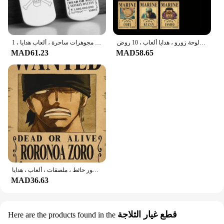
ملصقات أنيمي كلاسيكية من قطعة واحدة ، مجموعة لوفي مطلوبة ، ديكور جدران الغرفة ، لوحة زورو ، هدايا ألعاب ، 10 روض
قلادة أنيمي مطلوبة للرجال والنساء ، كرتونات معدنية ، لوفي ، شخصيات زورو ، سلسلة عنق ، مجوهرات ساحرة ، ألعاب هدايا ، 1!!!
MAD61.23
MAD58.65
ملصقات مطلوبة من قطعة واحدة ، أنيمي لوفي ، جير 5 ، نيكا ، الآس ، شخصيات أطفال ، خمر ، غرفة معيشة ، ديكور حائط ، ملصقات ، ألعاب ، هدايا
MAD36.63
قطع غيار الثلاجة
Here are the products found in the