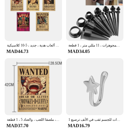
الجراحية الفولاذ المقاوم للصدأ الأذن نقالة عدة ، ثقب الأقراط ، مقاييس المتوسع ، اللحم نفق هيئة المجوهرات ، 11 مللي متر ، 1 قطعة
باونتي قطعة واحدة شخصية أنيمي ، لوفي ، مطلوب ، ملصقات غرف الأطفال ، ديكورات جدارية ، لوحات ألعاب هدية ، جديد ، 5-10 كلاسيكية
MAD44.73
MAD34.05
1 قطعة النحاس الأنف حلقة مشبك الأنف القلب ستار تاج مشبك الأنف الأذن الكفة كليب القرط وهمية مجوهرات للجسم ثقب في الأنف ترصيع
لوفي الشمس الله نيكا باونتي أراد الملصقات للأطفال ، شخصيات أنيمي ، خمر غرفة المعيشة الجدار الديكور ، ملصقا اللعب ، والعتاد 5 ، 1 قطعة
MAD37.70
MAD16.79