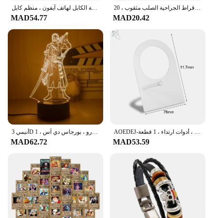
الأقراط الجراحية الصلب مثقوب ، 20g الكريستال ، خاتم الأنف ، والمجوهرات ، 8 قطع مجموعة
واقي لدغة الكابل لهاتف آيفون ، منظم كابل USB ، لوفي زورو ويندر ، ألعاب كاواي ، هدية للأطفال ، 1 والي
MAD54.77
MAD20.42
AOEDEJ-أداة عرض ثقب السيليكون المرنة الناعمة ، نماذج جسم الإنسان ، لون اللحم ، الأنف ، الأذن ، الفم ، اللسان ، أدوات ارتداء ، 1 قطعة
أنيمي 3D وهم إضاءة ليلية ليد ، مصباح طاولة مكتب ، نموذج ألعاب شخصيات كرتونية ، لوفي ، زورو ، بورجاس دي آس ، 1
MAD62.72
MAD53.59