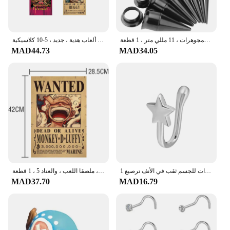
الجراحية الفولاذ المقاوم للصدأ الأذن نقالة عدة ، ثقب الأقراط ، مقاييس المتوسع ، اللحم نفق هيئة المجوهرات ، 11 مللي متر ، 1 قطعة
باونتي قطعة واحدة شخصية أنيمي ، لوفي ، مطلوب ، ملصقات غرف الأطفال ، ديكورات جدارية ، لوحات ألعاب هدية ، جديد ، 5-10 كلاسيكية
MAD44.73
MAD34.05
1 قطعة النحاس الأنف حلقة مشبك الأنف القلب ستار تاج مشبك الأنف الأذن الكفة كليب القرط وهمية مجوهرات للجسم ثقب في الأنف ترصيع
لوفي الشمس الله نيكا باونتي أراد الملصقات للأطفال ، شخصيات أنيمي ، خمر غرفة المعيشة الجدار الديكور ، ملصقا اللعب ، والعتاد 5 ، 1 قطعة
MAD37.70
MAD16.79