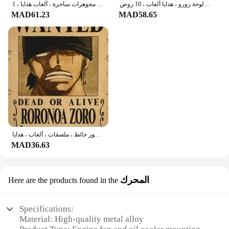
ملصقات أنيمي كلاسيكية من قطعة واحدة ، مجموعة لوفي مطلوبة ، ديكور جدران الغرفة ، لوحة زورو ، هدايا ألعاب ، 10 روض
قلادة أنيمي مطلوبة للرجال والنساء ، كرتونات معدنية ، لوفي ، شخصيات زورو ، سلسلة عنق ، مجوهرات ساحرة ، ألعاب هدايا ، 1!!!
MAD61.23
MAD58.65
ملصقات مطلوبة من قطعة واحدة ، أنيمي لوفي ، جير 5 ، نيكا ، الآس ، شخصيات أطفال ، خمر ، غرفة معيشة ، ديكور حائط ، ملصقات ، ألعاب ، هدايا
MAD36.63
المحرك
Here are the products found in the
Specifications:
Material: High-quality metal alloy