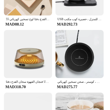
USB وسادة تدفئة كوب شحن لاسلكي ، قهوة ، حليب ، شاي ، سخان كوب ماء ، 3 تروس درجة حرارة ، كوستر تسخين للمنزل ، حصيرة كوب مكتب
كوب سخان القدح دفئا لوح تسخين كهربائي 55C لوحة التدفئة الحرارية كوستر دافئ للقهوة الحليب الشاي الأصدقاء هدية 110 فولت/220 فولت
MAD88.12
MAD292.73
وسادة تسخين كهربائية لحليب الشاي ، سخان أكواب ، مدفئ أكواب القهوة ، صانعة شاي ساخن ، كوستر ، صحن تسخين كهربائي ، VA ، VA V
فنجان القهوة سخان القدح دفئا USB لوحة التدفئة الكهربائية الحليب الشاي المياه الوقايات الحرارية كوب دفئا للمنزل مكتب عمل
MAD318.70
MAD275.77