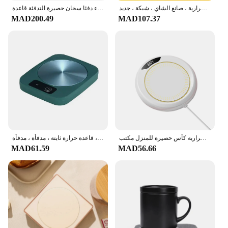
كوب تسخين سيراميك للبط الأصفر الصغير ، كوستر ترموستاتي ذكي ، قاعدة عزل تسخين ، وسادة حرارية ، صانع الشاي ، شبكة ، جديد
المنزل توقيت الطاقة التدفئة كوستر لوحة القهوة مسند للكوب 4 والعتاد ثابت درجة الحرارة الحليب كوب الماء دفئا سخان حصيرة التدفئة قاعدة
MAD200.49
MAD107.37
المحمولة الكهربائية جهاز تدفئة القدح فنجان القهوة سخان المشروبات الحليب الشاي المياه لوحة التدفئة الوقايات الحرارية كأس حصيرة للمنزل مكتب
كوب قهوة دافئ وسادة ، مدفأة فنجان قهوة ، حليب ، شاي ، وسادة تسخين بالماء ، قاعدة حرارة ثابتة ، مدفأة ، مدفأة ، V VA ، EU ، سدادة لنا
MAD61.59
MAD56.66