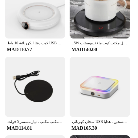
15W الذكية اللمس التدفئة العزل قاعدة أبريق شاي زجاجي سخان القهوة الحليب عصير دفئا حامل مكتب كوب ماء ترموستات
كوب دفئا الكهربائية 10 واط USB التدفئة شرب القهوة القدح حصيرة توقيت عدم الانزلاق قابل للتعديل زجاجة ماء ثابت درجة الحرارة كوستر
MAD110.77
MAD140.00
سخان كهربائي USB للمنزل والمكتب ، مدفئ كوب قهوة ، حصيرة دافئة ، درجة حرارة ثابتة ، قاعدة تسخين ، هدايا
ثرموستاتي كوب القهوة سخان ، القدح دفئا ، أوسب لوحة التدفئة ، الكهربائية ، الحليب ، الشاي ، المياه ، كوب دفئا للمنزل ، مكتب مكتب ، تيار مستمر 5 فولت
MAD114.81
MAD165.30