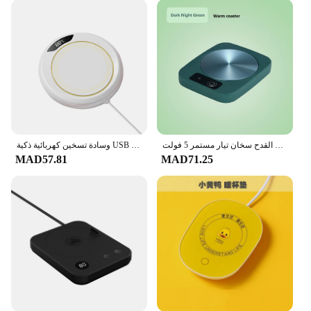
**Convenience for Wholesale and Retail**
Whether you're a wholesaler looking to stock up on
tea warmers or a retailer seeking a reliable supplier,
this product is tailored to meet your needs. With its
wholesale and vendor-friendly pricing, it's an
excellent choice for businesses looking to offer a
quality tea-drinking experience to their customers.
The sets available for sale are designed to cater to
different preferences, making it easy for you to find
the perfect match for your store or tea-drinking
community.
كوب قهوة دفئا الكهربائية القدح سخان تيار مستمر 5 فولت USB درجة حرارة ثابتة التدفئة كوستر للحليب الشاي لوحة تسخين المياه حصيرة دافئة
وسادة تسخين كهربائية ذكية USB ، سخان أكواب ، حليب ، قهوة ، شاي ، ماء ، درجة حرارة 3 مستويات ، كوستر قابل للتعديل للمنزل ، المكتب
MAD57.81
MAD71.25