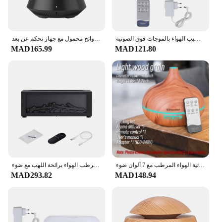
ناشر رائحة بالتحكم عن بعد لسطح المكتب ، مرطبات الهواء بالزيت الأساسي ، مكان ترطيب الهواء بالموجات فوق الصوتية
ناشر روائح محمول مع جهاز تحكم عن بعد ، USB نوع C ، مرطب هواء ، زيت أساسي ، صانع ضباب بارد ، بخاخ ، المنزل ، المكتب ، غرفة النوم
MAD165.99
MAD121.80
عالية الجودة 500 مللي الروائح الناشر الضروري النفط الخشب الحبوب التحكم عن بعد بالموجات فوق الصوتية الهواء المرطب مع 7 ألوان ضوء
مرطب الهواء برائحة اللهب مع ضوء RGB ، موزع الزيت العطري للمنزل ، ناشر العطر مع جهاز التحكم عن بعد
MAD293.82
MAD148.94