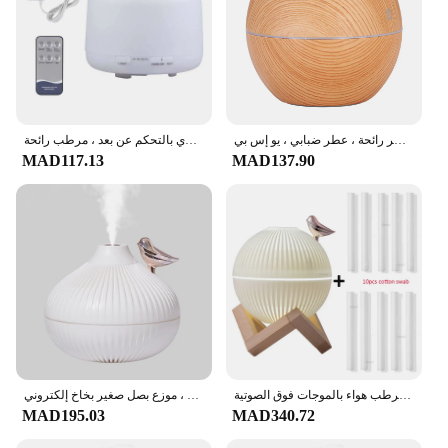
بخاخ رذاذ بارد بالموجات فوق الصوتية ، مرطب هواء من الحبوب الخشبية ، منقي إلكتروني ، ناشر رائحة ، عطر ضبابي ، يو إس بي ،
موزع الزيت العطري بالتحكم عن بعد ، مرطب رائحة USB ، مرطب هواء مكتبي مع أضواء ليلية ملونة ، من من من من من من الخارج
MAD117.13
MAD137.90
مرطب هواء بالموجات فوق الصوتية USB مع مصباح LED دافئ ، صانع ضباب بارد ، ناشر رائحة صغير للمنزل ، غرفة الأطفال ، من من من من من من من من ؟
موزع بصل صغير بخاخ إلكتروني ، USB بارد ، هواء ليلي خفيف ، مرطب مياه ترطيب محمول ، مرطب بالموجات فوق الصوتية
MAD195.03
MAD340.72