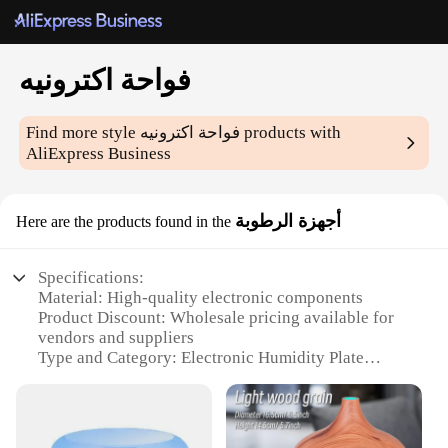
فواحة اكترونيه
Find more style
فواحة اكترونيه
products with
AliExpress Business
أجهزة الرطوبة
Here are the products found in the
Specifications:
Material: High-quality electronic components
Product Discount: Wholesale pricing available for
vendors and suppliers
Type and Category: Electronic Humidity Plate
Design and Style: Sleek, modern design with
intuitive controls
Usage and Purpose: Ideal for monitoring and
controlling humidity levels in various environments