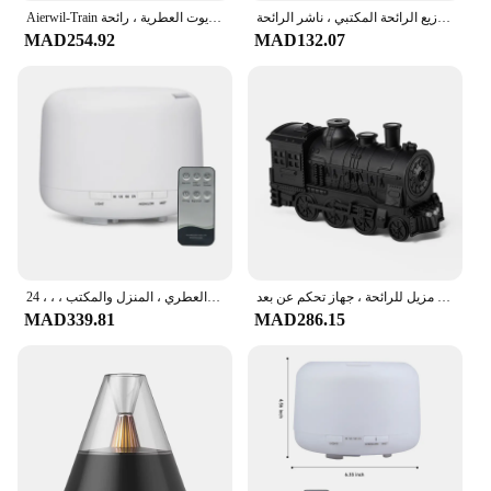
مرطب الهواء بالموجات فوق الصوتية مع أضواء ليلية بإضاءة ليد ، جهاز التحكم عن بعد ، موزع الزيت العطري ، جهاز توزيع الرائحة المكتبي ، ناشر الرائحة ،
Aierwil-Train مرطب الهواء بالموجات فوق الصوتية ، ناشر العلاج بالروائح العطرية ، صانع الضباب ، العطر ، الزيوت العطرية ، رائحة Difusor ، جهاز التحكم عن بعد
MAD254.92
MAD132.07
مرطب هواء للقطار بالموجات فوق الصوتية ، ناشر للعلاج بالروائح ، صانع ضباب ، عطر ، زيت عطري ، مزيل للرائحة ، جهاز تحكم عن بعد ،
مرطب للعلاج بالروائح العطرية مع جهاز تحكم عن بعد ، لون الحبوب الخشبية ، موزع الزيت العطري ، المنزل والمكتب ، ، ، 24V ، 0.5a
MAD339.81
MAD286.15