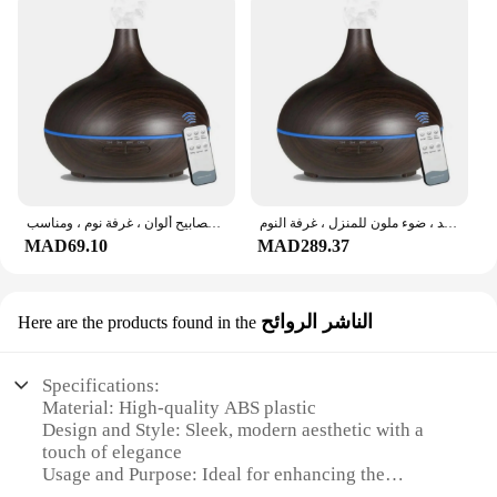
ناشر الزيوت العطرية برائحة حبوب الخشب ، مرطب هواء ، علاج بالروائح ، بالموجات فوق الصوتية ، جهاز تحكم عن بعد ، ضوء ملون للمنزل ، غرفة النوم ، * *
مرطب هواء للمنزل بجهاز تحكم عن بعد ، علاج بالروائح العطرية ، موزع للزيوت العطرية ، حبوب خشبية ، فوق صوتية ، 7 مصابيح ألوان ، غرفة نوم ، ومناسب
MAD69.10
MAD289.37
الناشر الروائح
Here are the products found in the
Specifications:
Material: High-quality ABS plastic
Design and Style: Sleek, modern aesthetic with a
touch of elegance
Usage and Purpose: Ideal for enhancing the
ambiance of any space