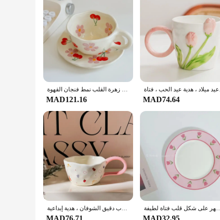
هدية عيد الحب ، فتاة
أكواب السيراميك لطيف اليد معسر غير النظامية زهرة القلب نمط فنجان القهوة Ins نمط درينكوير المطبخ الإفطار أكواب شاي الحليب
MAD121.16
MAD74.64
 فرنسية، أكواب سيراميك كورية، طبق للوجبات الخفيفة لشاي بعد الظهر على شكل قلب فتاة لطيفة
دب صغير لطيف أكواب سيراميك للأطفال ، أرنب ، مقروص يدوي ، أكواب قهوة غير منتظمة ، كوب حليب ، إفطار ، كوب دقيق الشوفان ، هدية إبداعية
MAD76.71
MAD32.95