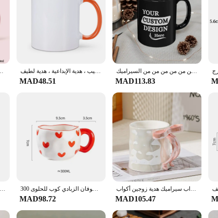
كوب أسود من السيراميك بشعار الشركة ، كوب شركة مخصص ، صور عائلية ، تصنعه بنفسك ، 11 أونصة ، من من من من من من السيراميك
لتقوم بها بنفسك مخصص السيراميك القدح ، 330 مللي ، 11 أوقية ، لتقوم بها بنفسك ، طباعة ، صورة ، صورة ، شعار ، نص ، شخصية القهوة ، كوب الحليب ، هدية الإبداعية ، هدية لطيف
اسم مخصص بالأحرف الأولى كوب نص ، أكواب قهوة شخصية ، أكواب
MAD48.51
MAD113.83
M
الملونة القوس السيراميك القدح 350 مللي القدح اللؤلؤ الصقيل فنجان القهوة الإفطار دقيق الشوفان الحليب فنجان شاي اليدوية أكواب سيراميك هدية زوجين أكواب
300 مللي غير النظامية الملمس القهوة القدح اليد قرصة زهرة نمط الإفطار الحليب كوب ماء المنزل مكتب الشوفان الزبادي كوب للحلوى
الحرارة الحساسة السيراميك أكواب القهوة ، تغيير لون القدح ، مضحك أنيمي درينكوير ، مخصص تلون كوب ، DIY بها بنف
MAD98.72
MAD105.47
M