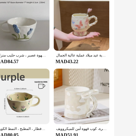
كوب سيراميك على شكل فراشة على شكل قلب للفتيات مع ملعقة على شكل فيونكة، كوب قهوة بسعة كبيرة، كوب شوفان الإفطار، هدية عيد ميلاد عملية عالية الجمال
قدح خزامى سيراميك عتيق بمقبض ، حاسة تصميم منقوشة ثلاثية الأبعاد ، كوب قهوة عصير ، شرب حليب منزلي
AD84.57
MAD43.22
كوب قهوة ملون من السيراميك بسعة 350 مل، كوب شاي حليب الشوفان بسعة كبيرة، كوب قهوة آمن للميكروويف
أقداح قهوة مصنوعة من السيراميك غير منتظمة على شكل زهرة يدوية ، كوب شاي حليب إنس ، كوب إفطار الشوفان ، أدوات تحضير الإفطار ، المطبخ ، النمط الكوري
AD80.05
MAD51.91