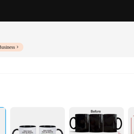
Business
sual appeal. The mugs are adorned with intricate Moroccan patterns, making them