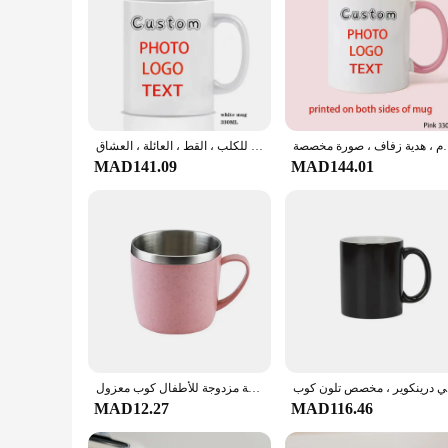
 شاي ، عيد الأم ، هدية زفاف ، صورة مخصصة
أكواب قهوة مخصصة مع صورتك ، نص اسم مخصص ، أكواب شاي للكلب ، القط ، العائلة ، العشاق
MAD141.09
MAD144.01
سك الصورة
أكواب القهوة كوب من الفولاذ المقاوم للصدأ مقاوم للكسر مع مقبض مضاد للحرق طبقة مزدوجة للأطفال كوب معزول
MAD12.27
MAD116.46