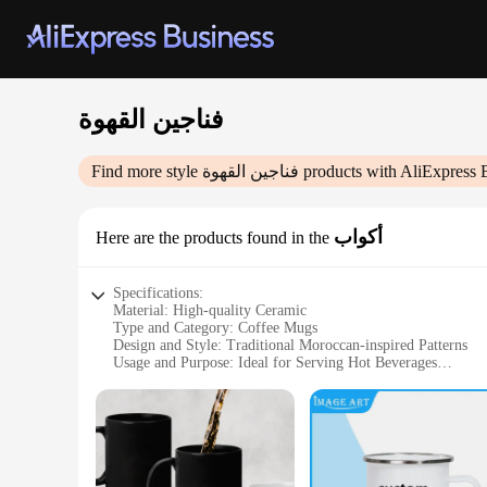
فناجين القهوة
products with AliExpress 
فناجين القهوة
Find more style
أكواب
Here are the products found in the
Specifications:
Material: High-quality Ceramic
Type and Category: Coffee Mugs
Design and Style: Traditional Moroccan-inspired Patterns
Usage and Purpose: Ideal for Serving Hot Beverages
Shape or Size: Variety of Sizes Available
Performance and Property: Durable and Heat-resistant
Features:
**Elegant Craftsmanship and Design**
The فناجين القهوة, or Moroccan coffee mugs, are not just ordinary cups but a celebration of traditional craftsmanship and design. Each mug is meticulously crafted from high-quality ceramic,
ensuring durability and a smooth finish that enhances the vi