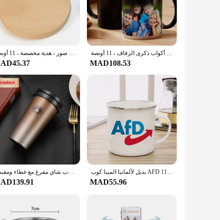
rties, making it safe to handle hot beverages without the risk
occasion. The traditional design and style make them a
كوب صور شخصي مع صور مخصصة ، كوب تغيير لون السيراميك ، هدية عائلية ، أكواب ذكرى الزفاف ، 11 أونصة
أكواب قهوة سيراميك مخصصة ، نص شخصي ، صورة صورة ، حداثة ، تصميم مختلف ، صور ، هدية مخصصة ، 11 أونصة
AD45.37
MAD108.53
e that these mugs will withstand the rigors of daily use,
بديل لألمانيا المينا كوب AFD القدح 11oz متعة السيراميك فنجان القهوة فنجان الشاي مروحة كوب تذكاري
كوب قهوة للسفر معزول من الفولاذ المقاوم للصدأ ، كوب حراري مزدوج الجدار مقاوم للتسرب ، كوب شاي مفرغ مع غطاء ومقبض ،
AD139.91
MAD55.96