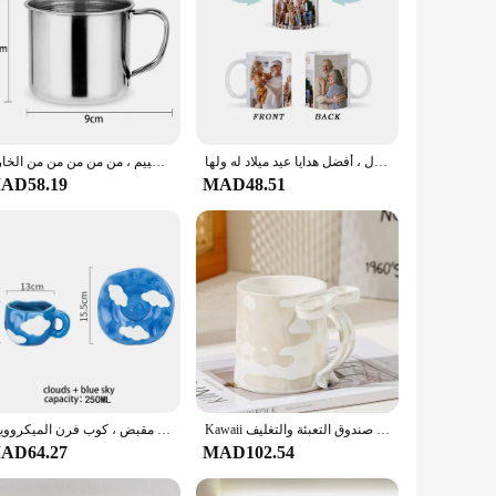
قدح قهوة مخصص مع 3 صور ونص صور ، أكواب سيراميك ، مناسبة للعائلة ، الأزواج ، الأصدقاء ، المنزل ، أفضل هدايا عيد ميلاد له ولها
كوب ماء محمول من الفولاذ المقاوم للصدأ مع مقبض ، كوب شاي عالي الجودة ، كوب قهوة للسفر في الهواء الطلق ، تخييم ، من من من من من الخارج
AD58.19
MAD48.51
Kawaii لؤلؤة المزجج القوس فنجان القهوة عالية المظهر السيراميك القدح الحليب الإفطار عصير فنجان شاي عيد الحب هدية صندوق التعبئة والتغليف
خمر رسمت يدويا زهرة الخزامى منقوشة فنجان القهوة السيراميك ، مجموعة صحن الحليب ، كوب الإفطار مع مقبض ، كوب فرن الميكروويف
AD64.27
MAD102.54