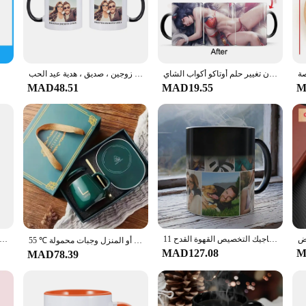
 from a cozy morning coffee to a larger serving of tea.
ical for everyday use. The ceramic material is known for its heat-resistant prope
g or enjoying a quiet morning cup, these mugs are versatile enough to suit any 
 for your own home.
أحمر الملابس الداخلية أنيمي فتاة القدح 11 أوقية الحرارة الحساسة القهوة القدح كوب الخزف السحر اللون تغيير حلم أوتاكو أكواب الشاي
كوب قهوة سيراميك مخصص مع صورة الاسم ، شعار شخصي ، كوب حليب ، شعار شخصي ، نص خاص ، مذكرات زوجين ، صديق ، هدية عيد الحب
MAD48.51
MAD19.55
M
d tradition to their offerings. The durability and heat-resistant properties ensur
nal settings.
ماجيك التخصيص القهوة القدح 11oz تغيير لون صورة القدح صورة تخصيص كوب سحري
أكواب قهوة سيراميك بتصميم صورة مخصصة ، نص شخصي ، أكواب ذاتية الصنع ، عيد ميلاد ، هدية إبداعية مبتكرة ، صور عائلية ، أصدقاء
55 ℃ ترموستات أكواب كوب هدية عيد الميلاد صندوق كوب سيراميك مع غطاء مع ملعقة كوب قهوة للاستخدام المكتبي أو المنزل وجبات محمولة
MAD127.08
M
MAD78.39