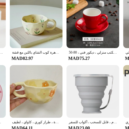
كوب إسبرسو سيراميك صغير مع صحن ، كوب رقيق ، ماكارون ملون ، كوب حليب وخبز الإفطار ، كوب مكتب منزلي ، ديكور فني ، 80-50
أكواب السيراميك أكواب القهوة معسر اليد غير النظامية زهرة كوب الشاي باللبن مع قشة ins الكورية نمط دقيق الشوفان الإفطار القدح درينكوير المطبخ
كوب زهرة من السيراميك الخزامى ، نمط إنز ، تصميم ثلاثي الأبعاد ، إبداعي ، كوب قهوة قلب مريح ، عيد ميلاد ، 
MAD82.97
MAD75.27
M
كوب ماء سيليكون قابل للطي ، خالي من البيسفينول أ ، ملون محمول ، كوب قهوة خارجي ، درجة طعام ، قابل للسحب ، أكواب للسفر
أكواب قهوة سيراميك مع زهور غير منتظمة ، أكواب مقروصة يدوية ، كوب كاواي ، حليب وعصير ، شاي أسود وقهوة ، طراز كوري ، كاواي ، لطيف
طقم فناجين قهوة وصحون عتيقة، وردة أرنب وردية
MAD64.11
MAD23.00
M