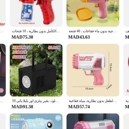
this set is the perfect addition to create lasting memories. The launcher is made
ivities, and this set doesn't compromise on that. It includes safety goggles to 
آلة فقاعات الديناصورات المحمولة باليد ، مسدس فقاعات كهربائي ، لعبة حفلات زفاف خارجية بدون ماء فقاعات ، 40 فتحة
مسدس فقاعات كهربائي أوتوماتيكي للأطفال ، آلة فقاعات خفيفة محمولة باليد ، ألعاب أطفال بالكامل بدون بطارية ، 10 فتحات
ألعاب بندقية صاروخ فقاعات للأطفال ، آلة فقاعات الصابون ، على شكل مسدس ، منفاخ أوتوماتيكي بالضوء ، ألعاب للفتيان والفتيات ، هد
 both children and adults. The balloons are designed to reach heights of up to 10
MAD75.30
MAD43.63
M
astic tool for educational purposes. It can be used to teach children about aerodyn
 a unique and engaging activity for their customers. With the option to purchase 
ماكينة فقاعات ذات 32 فتحة للأطفال، مسدس فقاعات كهربائي خارجي، ألعاب نفخ فقاعات الوالدين والطفل بدون بطارية، مياه فقاعية
10 سوراخ ہینڈ ہیلڈ بلبلا مشین بلبلا بندوق شادی بیرونی بچوں کے ہینڈ ہیلڈ بیرونی کھلونے بغیر بیٹری اور بلبلا پانی
مسدس فقاعات مسامية محمولة بـ 40 فتحة/لعبة زفاف/لعبة فقاعات خارجية (بدون فقاعا
MAD91.38
MAD57.74
M