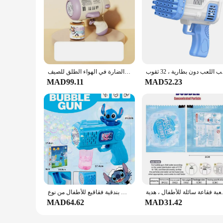
 بطارية ، 32 ثقوب
مسدس فقاعات كهربائي للأطفال ، 12 فتحة ، رشاشات فقاعات ، صابون فضاء أوتوماتيكي بالكامل ، ألعاب إزالة الأعشاب الضارة في الهواء الطلق للصيف
MAD99.11
MAD52.23
ة فقاعة سائلة للأطفال ، هدية
ألعاب بندقية فقاقيع للأطفال من نوع Hello Kitty غرزة ، فقاعات صابون ، ألعاب حفلات للأطفال ، ماكينة كهربائية صيفية خارجية ، هدية
MAD64.62
MAD31.42