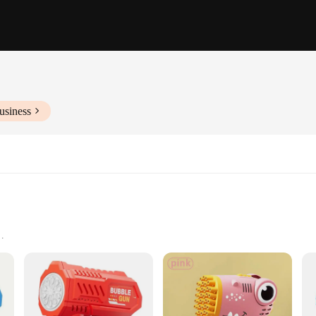
usiness
to 100 feet
y goggles