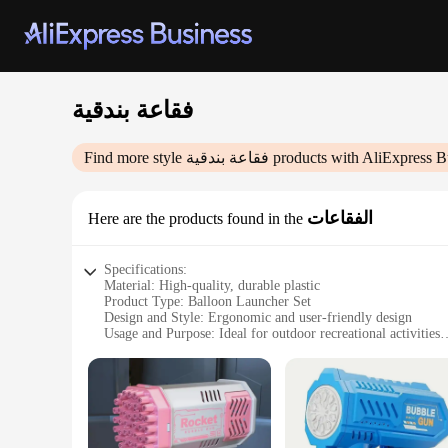
فقاعة بندقية
products with AliExpress B
فقاعة بندقية
Find more style
الفقاعات
Here are the products found in the
Specifications:
Material: High-quality, durable plastic
Product Type: Balloon Launcher Set
Design and Style: Ergonomic and user-friendly design
Usage and Purpose: Ideal for outdoor recreational activities
Performance and Property: Efficiently launches balloons up 
Parts and Accessories: Includes launcher, balloons, and safet
Features:
**Unleash the Fun with Ease**
The فقاعة بندقية الفقاعات, or Balloon Launcher Set, is a must-have for any event or gathering. This set is designed to provide a fun and engaging experience for people of all ages. Whether you're