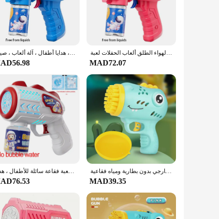
 from high-quality, durable plastic, ensuring it can withstand
protect the eyes from any debris that may be released during
جديد مسامية رائد الفضاء الكهربائية فقاعة بندقية لعبة طفل فقاعات آلة التلقائي منفاخ الصابون مع ضوء الصيف في الهواء الطلق ألعاب الحفلات لعبة
مسدس فقاعات كهربائي أحادي القرن ، منفاخ صابون أوتوماتيكي مع أضواء ، ألعاب حفلات خارجية ، هدايا أطفال ، آلة ألعاب ، صيف
0 feet, providing a spectacular visual display that is sure to
AD56.98
MAD72.07
amics, gravity, and the principles of flight. The set is also
in bulk, this set is accessible for all types of events and
آلة فقاعات محمولة على شكل فقاعات للأطفال على شكل ديناصور، مسدس فقاعات للعبة خارجي بدون بطارية ومياه فقاعية
مسدس فقاعات آلي بالكامل لرواد الفضاء ، آلة فقاعات الصواريخ ، آلة نفخ أوتوماتيكية مع لعبة فقاعة سائلة للأطفال ، هدية
AD76.53
MAD39.35