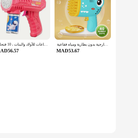
لعبة محمولة على شكل آلة فقاعات ديناصور جديدة مكونة من 40 فتحة، لعبة مسدس فقاعات كهربائي لحفلات الزفاف الخارجية بدون بطارية ومياه فقاعية
مسدس فقاعات كهربائي للأطفال ، منفاخ صابون أوتوماتيكي مع إضاءة ، ألعاب حفلات صيفية خارجية ، آلة فقاعات للأولاد والبنات ، 10 فتحات
AD56.57
MAD53.67