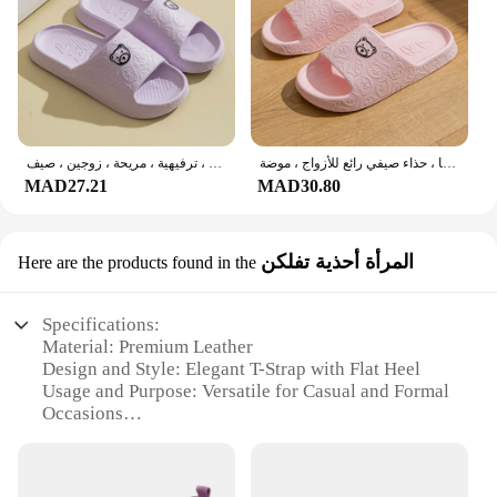
looking to expand your product range or an
individual seeking a stylish addition to your
collection, these sets are sure to meet and exceed
your expectations.
شبشب بطباعة دب كرتونية للرجال والنساء ، شبشب بنعل ناعم داخلي ، حمام إيفا ، حذاء صيفي رائع للأزواج ، موضة
نعال داخلية لطيفة على شكل دب للرجال والنساء ، مانعة للانزلاق ، نعل ناعم ، مريحة ، خفيفة ، ترفيهية ، مريحة ، زوجين ، صيف
MAD27.21
MAD30.80
المرأة أحذية تفلكن
Here are the products found in the
Specifications:
Material: Premium Leather
Design and Style: Elegant T-Strap with Flat Heel
Usage and Purpose: Versatile for Casual and Formal
Occasions
Performance and Property: Durable and
Comfortable
Size Range: Available in a Variety of Sizes to Fit