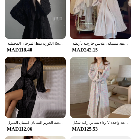
بيجامات نسائية مطرزة بهودي ، مخمل مرجاني طويل ، ملابس منزلية قطيفة سميكة ، ملابس خارجية بأربطة ، XXX ، خريف ، شتاء
الكورية نمط المرجان المخملية Robes النساء الشتاء اليومية ميدي الدانتيل متابعة الصلبة أنيقة العطاء عادية بسيطة سميكة الدافئة لينة Homewear
MAD118.40
MAD242.15
رداء نسائي رقبة شكل V ملابس نوم مطبوع على شكل قلب رداء كيمونو بحزام فستان ليلي كوري لوصيفة العروس ملابس نوم قطعة واحدة
رداء النساء الأسود طباعة ليوبارد كيمونو ثوب الحمام مع حزام مثير الخامس الرقبة ثوب النوم ملابس خاصة فضفاضة الحرير الساتان فستان المنزل
MAD112.06
MAD125.53