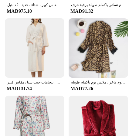
رداء حمام نسائي بأكمام طويلة برقبة حرف V ، بيمنامات بأربطة ، كيمونو مطبوع ياباني ، ملابس منزلية مريحة ، جديد ، ربيع ، خريف
رداء للرجال والنساء ، ثوب ملابس مريح للمنزل ، بيجامات دافئة للأزواج ، طقم بنطال بيجامة من الفانيلا ، مقاس كبير ، شتاء ، جديد ، 2 دانتيل
MAD975.10
MAD91.32
بيجامة نسائية من الحرير الساتان رداء ، طبعة فهد مثيرة ، دانتيل مرقع ، روب حمام بحزام ، ثوب نوم فاخر ، ملابس نوم بأكمام طويلة
رداء حمام بطول الركبة قابل للتنفس ، ملابس نوم ناعمة للنساء والرجال ، رداء حمام بأربطة ، بيجامات جيب سبا ، مقاس كبير
MAD131.74
MAD77.26