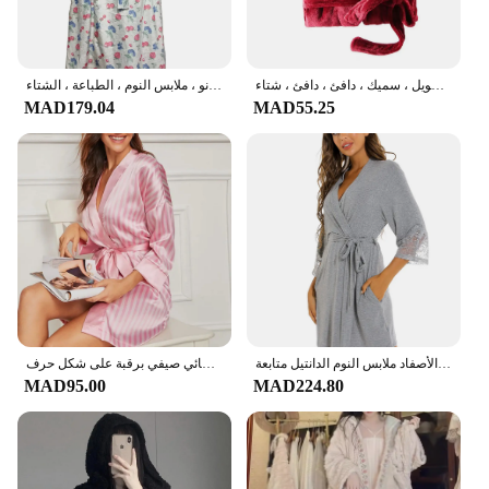
رداء حمام من القطيفة للشتاء للجنسين مع حزام قابل للتعديل ، ماصة للماء ، تصميم برباط ، طويل ، سميك ، دافئ ، دافئ ، شتاء
رداء الفانيلا الدافئة للمرأة مع حزام ، منامة الإناث ، ملابس النوم المنزلية ، رداء حمام طويل الأكمام ، كيمونو ، ملابس النوم ، الطباعة ، الشتاء
MAD179.04
MAD55.25
بلون محبوك القطن ثوب النوم مثير الدانتيل الأصفاد ملابس النوم الدانتيل متابعة Bathrobe الصباح رداء امرأة فضفاضة ملابس منزلية غير رسمية
رداء كيمونو نسائي صيفي برقبة على شكل حرف v ثوب نوم مخطط مع حزام للزفاف ملابس نوم فضفاضة ملابس داخلية حميمة
MAD95.00
MAD224.80