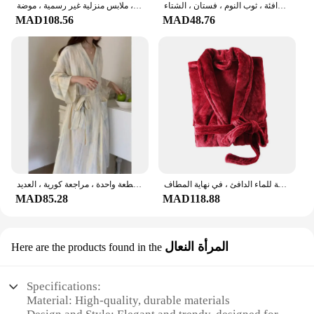
النساء والرجال المرجان الصوف الحمام ، ماصة للماء ، الدانتيل يصل ، سترة ، جيوب التلبيب ، سميكة ، الدافئة ، ثوب النوم ، فستان ، الشتاء
رداء حمام نسائي مثير من الحرير المقلد بأكمام طويلة ، ثوب ملابس صيفية ، ملابس منزلية غير رسمية ، موضة
MAD108.56
MAD48.76
روب حمام شتوي بين النساء مع حزام قابل للتعديل ، تصميم برباط ، طية صدر مريحة ، ماصة للماء الدافئ ، في نهاية المطاف
بيجامة نسائية مصبوغة بربطة عنق مع حزام ، ملابس نوم صيفية ، ملابس نوم يابانية ، ملابس نوم بجيب ، قطعة واحدة ، مراجعة كورية ، العديد
MAD85.28
MAD118.88
المرأة النعال
Here are the products found in the
Specifications:
Material: High-quality, durable materials