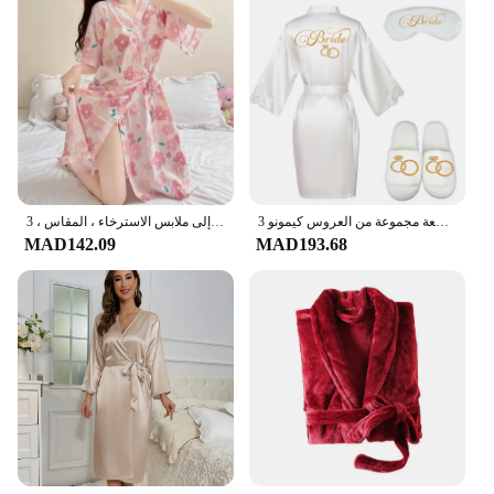
3 قطعة مجموعة من العروس كيمونو eyemask النعال الدانتيل رداء الساتان النساء وصيفه الشرف الزفاف إعداد هدية الزفاف رداء حمام رداء
رداء حمام نسائي بطول الركبة ، رداء ليلي بحزام زهري ، رداء كبير الحجم للغاية ، كيمونو ياباني ، بالإضافة إلى ملابس الاسترخاء ، المقاس ، 3XL
MAD142.09
MAD193.68