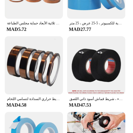
شريط توصيل حراري مزدوج الجانب ، شريط نقل الحرارة الأزرق ، غرفة تبريد تبريد لاصقة لوحدة المعالجة المركزية للكمبيوتر ، 5-25 عرض ، 25 متر
ارتفاع درجة الحرارة الحرارة بغا الشريط العزل الحراري الشريط بوليميد لاصق العازلة لاصق ثلاثية الأبعاد حماية مجلس الطباعة
MAD5.72
MAD27.77
شريط تسخير أسلاك قماش السيارات ، مقاومة للحرارة ، شريط كهربائي عازل للماء ، شريط قماش أسود ذاتي اللصق
شريط نقل الحرارة لوحة الطباعة حماية شريط مقاوم للحرارة ارتفاع درجة الحرارة شريط حراري السدادة لتسامي اللحام
MAD4.58
MAD47.53