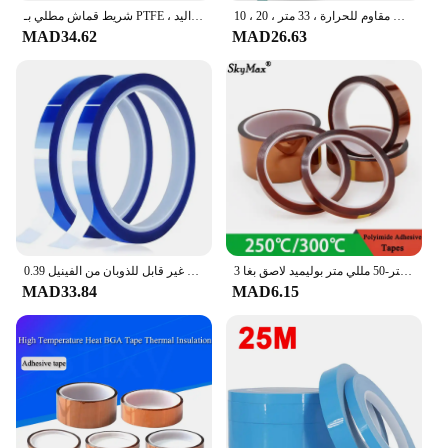
شريط نقل حراري للتجميل ، شريط مقاوم للحرارة العالية ، شريط مقاوم للحرارة ، 33 متر ، 20 ، 10
شريط قماش مطلي بـ PTFE ، درجة حرارة عالية لشريط العزل الكهربائي لشريط التفلون لآلة السدادة بالفراغ ، أداة اليد
MAD34.62
MAD26.63
3 مللي متر-50 مللي متر بوليميد لاصق بغا PCB ثلاثية الأبعاد لوحة الطباعة حماية ارتفاع درجة الحرارة مقاومة للحرارة العزل الإلكتروني
0.39 بوصة × 108 قدم شريط تسامي مقاوم للحرارة ودرجة حرارة عالية لفيلم حبر نقل الحرارة غير قابل للذوبان من الفينيل
MAD33.84
MAD6.15