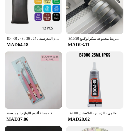
8/10/20 لفة خمر اشي الشريط مجموعة سكرابوكينغ Diy بها بنفسك مجلة القرطاسية اخفاء أشرطة ديكو لوازم الفن هدية ملصق
علامات الكحول الدائمة ثنائية الطرف ، علامات الرسم الفني للتوضيح ، اللوازم المدرسية ، 24 ، 36 ، 48 ، 60 ، 80
MAD64.18
MAD93.11
B7000 الغراء مع قضيب الدقة ، اتصال واضح ، إصلاح الهاتف ، لاصق ، العالمي ، الزجاج ، البلاستيك ، DIY بها بنفسك ، B-7000 ، 15 مللي ، 25 مللي ، 50 مللي ، 110 مللي
شاركبانغ بوبو 2 قطعة ملاقط القصاصات ملصقا اشي الشريط قطف متعددة أداة القرطاسية لتقوم بها بنفسك غير المرغوب فيه مجلة ألبوم اللوازم المدرسية
MAD37.86
MAD28.02