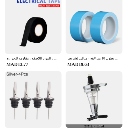
شريط لاصق حراري موصل مزدوج الجوانب بطول 10 متر/لفة - مثالي لشريط PCB CPU LED المبرد الخفيف
الشريط تسخير الكهربائية ، العزل ، القماش النسيج السيارات ، مقاوم للماء ، مقاومة الضوضاء ، المواد اللاصقة ، مقاومة للحرارة
MAD13.77
MAD19.63