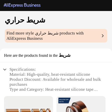
شريط حراري
products with
شريط حراري
Find more style
AliExpress Business
شريط
Here are the products found in the
Specifications:
Material: High-quality, heat-resistant silicone
Product Discount: Available for wholesale and bulk
purchases
Type and Category: Heat-resistant silicone tape
Design and Style: Sleek, flexible, and easy to use
Usage and Purpose: Ideal for sealing, insulating,
and protecting against extreme temperatures
Typical Adaptive Scenario: Suitable for a wide