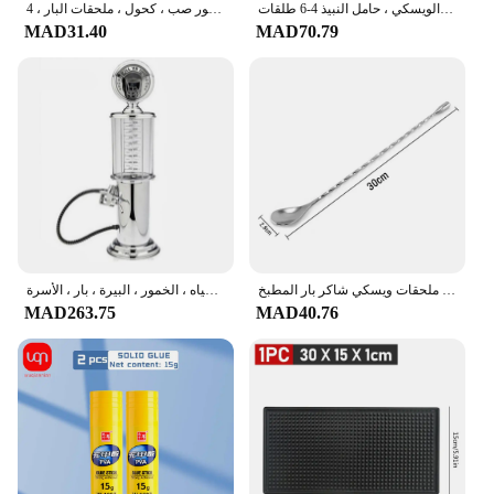
موزع الخمور المثبت على الحائط ، 4 ، 5 ، 6 زجاجات ، دعامة الخدم لشرب الكحول ، مشروبات الويسكي ، حامل النبيذ 4-6 طلقات
قارورة خمور من الفولاذ المقاوم للصدأ ، أسود ، ذهب وردي ، فضة ، صنبور صب ، كحول ، ملحقات البار ، 4 way
MAD31.40
MAD70.79
مقبض طويل لخلط كوكتيل النمامون نادل ملعقة من الفولاذ المقاوم للصدأ مجموعة أدوات البارمان ملحقات ويسكي شاكر بار المطبخ
آلة توزيع عصير المشروبات والمياه ، الخمور ، البيرة ، بار ، الأسرة
MAD263.75
MAD40.76