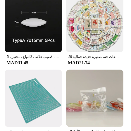
50 قطعة ملصقات ختم صغيرة جديدة جمالية Harajuku ملابس الشارع الشهير سجل القصاصات Y2k موضة جدار غرفة بار ملصق غرفة نوم جميلة
قضبان مغناطيسية اسطوانية ، قضيب تحريك مغناطيسي ، مقاوم للتآكل ، قضيب خلاط ، 3 أنواع ، مختبر ، 5 * *
MAD31.45
MAD21.74