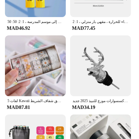
حصيرة بار مطاطية من كلوريد البولي فينيل مانعة للانزلاق ، تصريف متين ، حصيرة أكواب القهوة ، مقاومة للماء للحرارة ، مقهى بار منزلي ، 1: 2
عصا لاصقة صلبة للمدرسة والمكتب ، لزوجة عالية ، صور فنية ، أدوات مكتبية ، العودة إلى موسم المدرسة ، 1: 2: 50: 50
MAD46.92
MAD77.45
جديد سبائك الزنك الغزلان الأيائل رئيس الفم مدفق نبيذ النبيذ النازع الفضة المدفق بار اكسسوارات موزع للنبيذ 2025 جديد
5 لفات Kawaii ملصق شفاف الشريط DIY بها بنفسك المواد الزخرفية الشريط كراسة الرسم ملصقات اللوازم المدرسية القرطاسية اليابانية
MAD87.81
MAD34.19