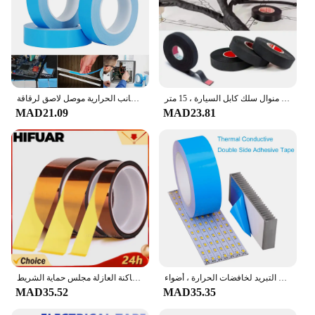
شريط مقاوم للحرارة مثبط للهب ، شريط قماش لاصق كوروبلاست ، حماية منوال سلك كابل السيارة ، 15 متر
مزدوجة الجانب الحرارية موصل لاصق لرقاقة PCB GPU وحدة المعالجة المركزية LED قطاع المبرد 10 متر/لفة 10 مللي متر 20 مللي متر 30 مللي متر عرض نقل الشريط
MAD21.09
MAD23.81
شريط لاصق حراري موصل مزدوج الجانب شريط لاصق حراري شريط التبريد لخافضات الحرارة ، أضواء LED ، رقاقة IC ، وحدة المعالجة المركزية ، وحدة معالجة الرسومات 10M
ارتفاع درجة الحرارة الحرارة بغا الشريط ، المواد اللاصقة بوليميد ، متعددة الحجم العزل الحراري الشريط ، مكافحة ساكنة العازلة مجلس حماية الشريط
MAD35.52
MAD35.35