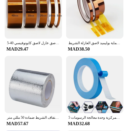
range of applications, from industrial settings to
DIY projects
Shape or Size or Weight or Quantity: Available in
various lengths and widths to cater to diverse needs
Features:
**Unmatched Durability and Performance**
الذهب ارتفاع درجة الحرارة الحرارة بغا الشريط العزل الحراري الشريط الالكترونيات مجلس حماية بوليميد لاصق العازلة الشريط
5-40 مللي متر كابتون الشريط بوليميد لاصق عازل لاصق كابونوفيسي СКТч شريط حراري لحماية اللوحة
The شريط حراري, or heat-resistant silicone tape, is
MAD29.47
MAD38.50
a must-have for anyone dealing with high
temperatures. Made from premium silicone, this
tape is engineered to withstand extreme conditions,
ensuring your projects are safeguarded against the
elements. Its flexibility allows for easy application
on irregular surfaces, making it a versatile tool for
both professional and DIY enthusiasts. The tape's
resilience ensures that it remains intact, even when
exposed to extreme temperatures, making it an
essential component in any toolkit.
**Versatile and User-Friendly**
5 متر 10 متر مزدوجة الجانب الحرارية شريط موصل 8-30 مللي متر العرض الأزرق نقل الحرارة شريط لاصق التبريد المبرد للكمبيوتر وحدة المعالجة المركزية وحدة معالجة الرسومات
عاكس شريط ذاتي اللصق الذهب/الشظية ارتفاع درجة الحرارة العزل درع التفاف الشريط ضمادة 50 مللي متر x 10 متر لفة العالمي
This silicone tape is not just about performance; it's
MAD57.67
MAD32.68
also about ease of use. The sleek design and smooth