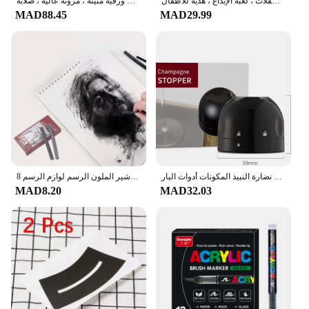
ماصات شرب مرنة من بولي كلوريد الفينيل لينة للأطفال ، نظارات مضحكة ، لوازم الحفلات ، لعبة الإبداع ، هدية للأطفال
حصيرة قطع متعددة الوظائف لفن الحرف اليدوية ، وسادة نحت ورقية متينة ، مرونة عالية ، صلابة ، A3 ، A4 ، A5 ، ديي
MAD88.45
MAD29.99
جديد 2 قطعة فراغ زجاجة نبيذ أحمر سدادة غطاء سيليكون مختومة زجاجة شمبانيا سدادة فراغ الاحتفاظ نضارة النبيذ المكونات أدوات البار
8 قطعة/الحزمة 8 سنتيمتر مهنة أقلام رسم رسم الصفصاف الفحم بار الفنان فن الطباشير الملون الرسم لوازم الرسم
MAD8.20
MAD32.03