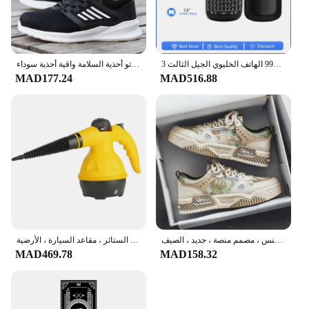
بلاك بيري 9900 مجدد-الأصلي بلاك بيري 9900 الهاتف الخليوي الجيل الثالث 3G QWERTY + شاشة تعمل باللمس 2.8 'واي فاي لتحديد المواقع 5.0MP 8GB ROM بلاك بيري
سلامة العمل أحذية الرجال خفيفة الوزن غير قابل للتدمير أحذية العمل الأمن الصلب تو أحذية السلامة واقية أحذية سوداء Size36-46
MAD177.24
MAD516.88
أحذية رياضية جلدية فاخرة للرجال ، أحذية عصرية كاجوال ، رياضة الجري في الهواء الطلق ، المشي لمسافات طويلة ، التنس ، مصمم منصة ، جديد ، الصيف
منظف بالبخار يدوي متعدد الأغراض ، مضغوط مع إكسسوارات مكونة من 9 قطع ، مثالي لإزالة البقع ، الستائر ، مقاعد السيارة ، الأرضية
MAD469.78
MAD158.32