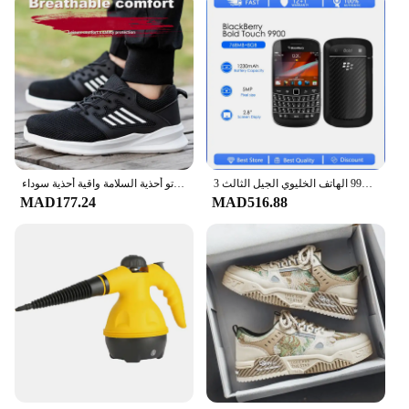
بلاك بيري 9900 مجدد-الأصلي بلاك بيري 9900 الهاتف الخليوي الجيل الثالث 3G QWERTY + شاشة تعمل باللمس 2.8 'واي فاي لتحديد المواقع 5.0MP 8GB ROM بلاك بيري
سلامة العمل أحذية الرجال خفيفة الوزن غير قابل للتدمير أحذية العمل الأمن الصلب تو أحذية السلامة واقية أحذية سوداء Size36-46
MAD177.24
MAD516.88