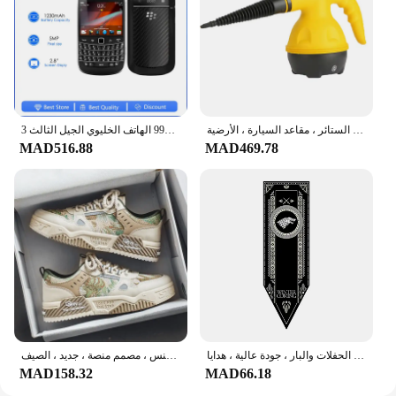
منظف بالبخار يدوي متعدد الأغراض ، مضغوط مع إكسسوارات مكونة من 9 قطع ، مثالي لإزالة البقع ، الستائر ، مقاعد السيارة ، الأرضية
بلاك بيري 9900 مجدد-الأصلي بلاك بيري 9900 الهاتف الخليوي الجيل الثالث 3G QWERTY + شاشة تعمل باللمس 2.8 'واي فاي لتحديد المواقع 5.0MP 8GB ROM بلاك بيري
MAD516.88
MAD469.78
أعلام ديكور العروش الداخلية ، مجموعات ديكور المنزل ، ألعاب الحفلات والبار ، جودة عالية ، هدايا
أحذية رياضية جلدية فاخرة للرجال ، أحذية عصرية كاجوال ، رياضة الجري في الهواء الطلق ، المشي لمسافات طويلة ، التنس ، مصمم منصة ، جديد ، الصيف
MAD158.32
MAD66.18