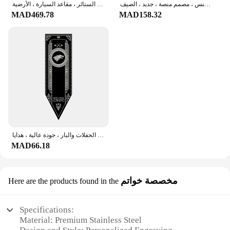
أحذية رياضية جلدية فاخرة للرجال ، أحذية عصرية كاجوال ، رياضة الجري في الهواء الطلق ، المشي لمسافات طويلة ، التنس ، مصمم منصة ، جديد ، الصيف
منظف بالبخار يدوي متعدد الأغراض ، مضغوط مع إكسسوارات مكونة من 9 قطع ، مثالي لإزالة البقع ، الستائر ، مقاعد السيارة ، الأرضية
MAD469.78
MAD158.32
أعلام ديكور العروش الداخلية ، مجموعات ديكور المنزل ، ألعاب الحفلات والبار ، جودة عالية ، هدايا
MAD66.18
مخصصة خواتم
Here are the products found in the
Specifications:
Material: Premium Stainless Steel