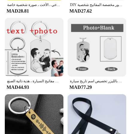
DIY بها بنفسك ضعف الجانب صور مخصصة المفاتيح شخصية Keyrings مخصصة الزجاج كابوشون عشاق الأسرة الطفل سلسلة مفاتيح معدنية الهدايا
حلقة مفاتيح على الوجهين مع صورة شخصية ، صناعة يدوية ، للعائلة ، الطفل ، الأب ، الأم ، أخي ، الأخت ، صورة شخصية خاصة
MAD28.81
MAD27.62
شخصية صور المفاتيح الفولاذ المقاوم للصدأ النقش بالليزر تخصيص اسم تاريخ سيارة Keyrings للنساء الرجال DIY بها بنفسك هدية
سلسلة مفاتيح مخصصة للنساء ، الفولاذ المقاوم للصدأ ، النقش بالليزر ، الاسم المخصص ، التاريخ ، حلقات مفاتيح السيارة ، هدية ذاتية الصنع
MAD44.93
MAD77.29