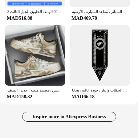
منظف بالبخار يدوي متعدد الأغراض ، مضغوط مع إكسسوارات مكونة من 9 قطع ، مثالي لإزالة البقع ، الستائر ، مقاعد السيارة ، الأرضية
بلاك بيري 9900 مجدد-الأصلي بلاك بيري 9900 الهاتف الخليوي الجيل الثالث 3G QWERTY + شاشة تعمل باللمس 2.8 'واي فاي لتحديد المواقع 5.0MP 8GB ROM بلاك بيري
MAD516.88
MAD469.78
أعلام ديكور العروش الداخلية ، مجموعات ديكور المنزل ، ألعاب الحفلات والبار ، جودة عالية ، هدايا
أحذية رياضية جلدية فاخرة للرجال ، أحذية عصرية كاجوال ، رياضة الجري في الهواء الطلق ، المشي لمسافات طويلة ، التنس ، مصمم منصة ، جديد ، الصيف
MAD158.32
MAD66.18
Inspire more in Aliexpress Business