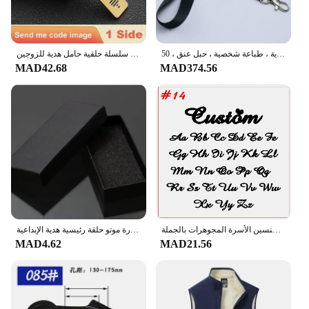
سلسلة مفاتيح مطبوعة مخصصة مع شعار ، حبل شخصي ، اسم ، حامل شارة ، بطاقات هوية ، طباعة شخصية ، حبل عنق ، 50 *
شخصية سبوتيفي رمز المفاتيح محفورة اسم أغنية الموسيقى كيرينغ الماسح الضوئي أغنية مفتاح سلسلة حلقية حامل هدية للزوجين P040
MAD42.68
MAD374.56
اسم مخصص المفاتيح شخصية العمودي لوحة قلادة الفولاذ المقاوم للصدأ كيرينغ للجنسين الأسرة المجوهرات بالجملة
سلسلة مفاتيح جلدية مخصصة اسم شخصي شعار ريترو خمر الليزر نقش كيرينغ للرجال النساء سيارة موتو حلقة رئيسية هدية الإبداعية
MAD4.62
MAD21.56