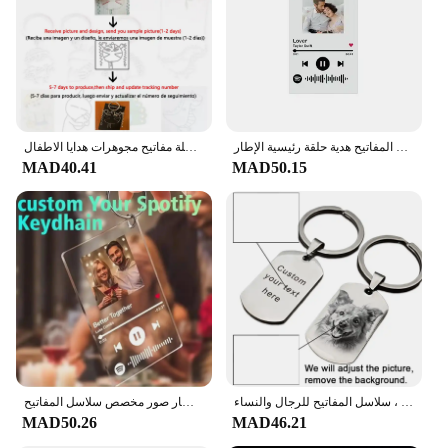
Typical Adaptive Scenario: Ideal for Personal Use
or as a Gift
Shape or Size or Weight or Quantity: Comes in
Various Sizes and Quantities
Performance and Property: Durable and Long-
Lasting
شخصية سلسلة المفاتيح صور مخصصة أغنية اللوحة المفاتيح الاكريليك لوحة الموسيقى مع صورة المفاتيح هدية حلقة رئيسية الإطار Keyrings
تخصيص الأطفال رسم المفاتيح الاطفال الفني شخصية مخصصة صورة شعار سيارة كيرينغ سلسلة مفاتيح مجوهرات هدايا الاطفال
Features:
MAD40.41
MAD50.15
|شخصي|
**Durable and Personalized**
Crafted from robust metal, these personalized
keychain sets are designed to withstand the rigors
of daily use. Each set is customizable, allowing you
to engrave a special message, name, or logo to make
it uniquely yours. Whether you're looking for a
stylish accessory or a practical solution to keep
your keys organized, these keychains are perfect for
a variety of uses.
شخصية صور المفاتيح محرك آمن ، مخصص صور زوجين المفاتيح هدية له ، الحيوانات الأليفة الهدايا التذكارية ، سلاسل المفاتيح للرجال والنساء
شخصية سبوتيفي المفاتيح الاكريليك الموسيقى أغنية اللوحة غلاف الألبوم صور المفاتيح هدية حلقة رئيسية إطار صور مخصص سلاسل المفاتيح
**Versatile and Convenient**
MAD50.26
MAD46.21
The versatility of these keychains extends beyond