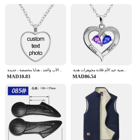
touch, making each necklace a one-of-a-kind
fashion statement. The tarnish-resistant properties
of the steel mean that your necklace will maintain
its luster and elegance over time, making it a
timeless accessory.
**Versatility and Style**
Whether you're looking to accessorize a casual
outfit or add a touch of sophistication to a formal
ensemble, these personalized necklaces are
versatile enough to fit any occasion. The variety of
أسماء مخصصة القلب قلادة قلادة مخصص جوهرة الميلاد قلادة شخصية عيد الأم قلادة مجوهرات هدية
قلادة شخصية على شكل قلب ، مجوهرات كابوشون زجاجية ، والدة الأم والأب والجد ، هدايا مخصصة ، جديدة
sizes available ensures that you can find the perfect
MAD10.83
MAD86.54
fit for your style, while the wholesale and vendor
options make it an excellent choice for businesses
looking to offer customizable jewelry to their
customers. The sets available for sale provide an
easy way to create a coordinated look, making it a
popular choice for those who value cohesion in
their wardrobe.
**Personalization and Gifting**
The شخصي مخصصة القلائد is not just a necklace;