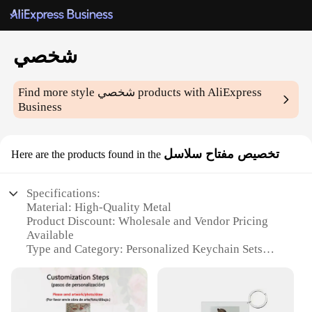
شخصي
Find more style
شخصي
products with AliExpress
Business
تخصيص مفتاح سلاسل
Here are the products found in the
Specifications:
Material: High-Quality Metal
Product Discount: Wholesale and Vendor Pricing
Available
Type and Category: Personalized Keychain Sets
Design and Style: Customizable with Personalized
Engravings
Usage and Purpose: Securely Attaches Keys and
Valuables