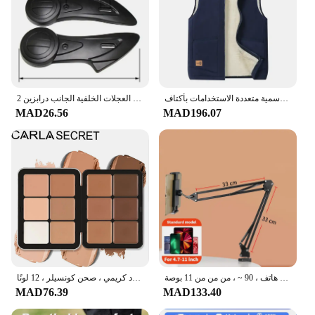
سترات صوف امبسوول لخريف وشتاء 2024 للرجال جديدة دافئة مبطنة بياقة واقفة مقاس كبير سترة غير رسمية متعددة الاستخدامات بأكتاف
2 قطعة سكوتر كهربائي اكسسوارات دراجة نارية الكهربائية الحرس لوحة 085 شقة شوكة لوحة العجلات الخلفية الجانب درابزين
MAD26.56
MAD196.07
حامل تابلت للسرير والذراع المعدني ، دوار ° ، حامل تثبيت تابلت لباد ، قوس هاتف ، 90 ~ ، من من من 11 بوصة
صفيحة أحمر خدود متعددة الألوان من الحديد ، لوحة كونتور وألوان تمييز ، مكياج للوجه ، صحن أحمر خدود كريمي ، صحن كونسيلر ، 12 لونًا
MAD76.39
MAD133.40